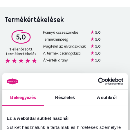
Termékértékelések
Könnyű összeszerelés
5,0
5,0
Termékminőség
5,0
Megfelel az elvárásoknak
5,0
1
ellenőrzött
A termék csomagolása
5,0
termékértékelés
Ár-érték arány
5,0
Majka B.
hviezdičiek
5
M
21.3.2025, Brezno,
Szlovákia
Beleegyezés
Részletek
A sütikről
Nagy
Értékelés ugyanahhoz a modellhez, de más
kivitelben
.
Ez a weboldal sütiket használ
Automatikusan lefordítva.
Eredeti
Sütiket használunk a tartalmak és hirdetések személyre
megjelenítése (szlovák)