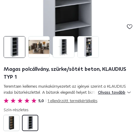
Magas polcállvány, szürke/sötét beton, KLAUDIUS
TYP 1
Teremtsen kellemes munkakörnyezetet az igényei szerint a KLAUDIUS
irodai bútorkészlettel. A bútorok elegendő helyet biztosítanak az iratok
Olvass tovább
és irodaszerek tárolására. Alkalmas kisebb, de nagyobb i...
5,0
1
ellenőrzött termékértékelés
Szín-részletes