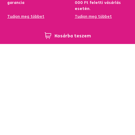
garancia
000 Ft feletti vásárlás
esetén.
Tudjon meg többet
Tudjon meg többet
Kosárba teszem
95%-a a központi
Garancia az áru
raktárkészletről elérhető
visszatérítésére 60
napon belül
Tudjon meg többet
Tudjon meg többet
Hírlevél
Iratkozzon fel, és szerezzen
5 %
üdvözlő kedvezményt.
Ezen felül inspirációkat és kedvező ajánlatokat küldünk
Önnek otthona berendezéséhez.