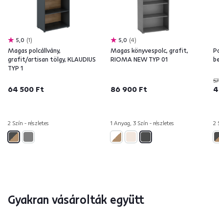
5,0
1
5,0
4
Magas polcállvány,
Magas könyvespolc, grafit,
Po
grafit/artisan tölgy, KLAUDIUS
RIOMA NEW TYP 01
b
TYP 1
57
64 500 Ft
86 900 Ft
4
2 Szín - részletes
1 Anyag, 3 Szín - részletes
2 
Gyakran vásárolták együtt