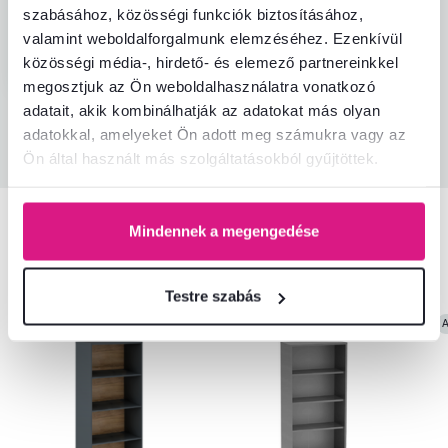
szabásához, közösségi funkciók biztosításához,
Igazolt
Hasznos
valamint weboldalforgalmunk elemzéséhez. Ezenkívül
vásárlás
(0x)
közösségi média-, hirdető- és elemező partnereinkkel
megosztjuk az Ön weboldalhasználatra vonatkozó
adatait, akik kombinálhatják az adatokat más olyan
adatokkal, amelyeket Ön adott meg számukra vagy az
Minden értékelés
Ön által használt más szolgáltatásokból gyűjtöttek.
Mindennek a megengedése
Hasonló termékek
Testre szabás
A