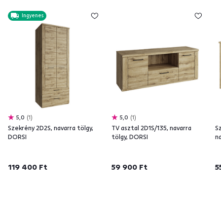
Ingyenes
5,0
1
5,0
1
Szekrény 2D2S, navarra tölgy,
TV asztal 2D1S/135, navarra
S
DORSI
tölgy, DORSI
n
119 400 Ft
59 900 Ft
5