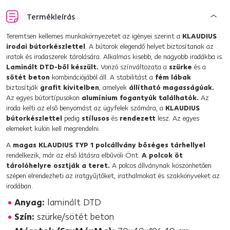
Termékleírás
Teremtsen kellemes munkakörnyezetet az igényei szerint a
KLAUDIUS
irodai bútorkészlettel
. A bútorok elegendő helyet biztosítanak az
iratok és irodaszerek tárolására. Alkalmas kisebb, de nagyobb irodákba is.
Laminált DTD-ből készült.
Vonzó színváltozata a
szürke
és a
sötét beton
kombinációjából áll. A stabilitást a
fém lábak
biztosítják
grafit kivitelben
, amelyek
állítható magasságúak.
Az egyes bútortípusokon
alumínium fogantyúk találhatók.
Az
iroda kelti az első benyomást az ügyfelek számára, a
KLAUDIUS
bútorkészlettel
pedig
stílusos
és
rendezett
lesz. Az egyes
elemeket külön kell megrendelni.
A
magas KLAUDIUS TYP 1 polcállvány
bőséges tárhellyel
rendelkezik, már az első látásra elbűvöli Önt.
A polcok
öt
tárolóhelyre osztják a teret.
A polcos állványnak köszönhetően
szépen elrendezheti az iratgyűjtőket, irathalmokat és szakkönyveket az
irodában.
Anyag:
laminált DTD
Szín:
szürke/sötét beton