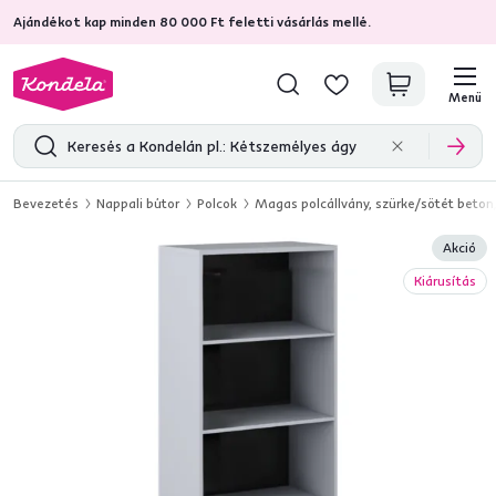
Ajándékot kap minden 80 000 Ft feletti vásárlás mellé.
4,7
31 375
ellenőrzött termékértékelések
Menü
Bevezetés
Nappali bútor
Polcok
Magas polcállvány, szürke/sötét beton
Akció
Kiárusítás