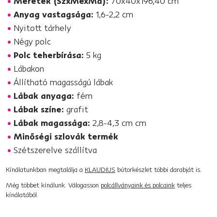
Méretek (SzxMéxMa):
70x40x196,40 cm
Anyag vastagsága:
1,6-2,2 cm
Nyitott tárhely
Négy polc
Polc teherbírása:
5 kg
Lábakon
Állítható magasságú lábak
Lábak anyaga:
fém
Lábak színe:
grafit
Lábak magassága:
2,8-4,3 cm cm
Minőségi szlovák termék
Szétszerelve szállítva
Kínálatunkban megtalálja a
KLAUDIUS
bútorkészlet többi darabját is.
Még többet kínálunk. Válogasson
polcállványaink és polcaink
teljes
kínálatából.