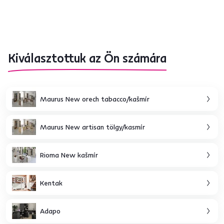
Kiválasztottuk az Ön számára
Maurus New orech tabacco/kašmír
Maurus New artisan tölgy/kasmír
Rioma New kašmír
Kentak
Adapo