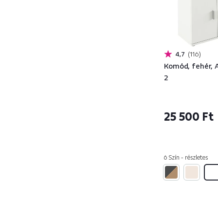
Kő
2
PVC
12
Ekobőr
18
Rattan
25
4,7
116
Masszív
25
Komód, fehér, 
Alumínium
1
2
Bambusz
36
Poliészter
44
25 500 Ft
Pamut
37
Szövet
190
Vessző
23
Üveg
73
6 Szín - részletes
Műanyag
79
Króm
10
Fa
306
Acél
53