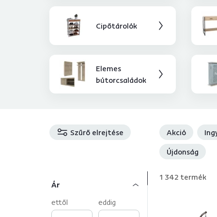
Cipőtárolók
Elemes
bútorcsaládok
Szűrő elrejtése
Akció
Ing
Újdonság
1 342
termék
Ár
ettől
eddig