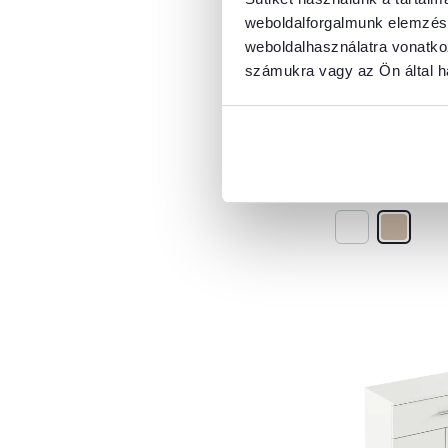
komód, tölgy 
Gumi
5
weboldalforgalmunk elemzésé
GARBO 3
HDF
17
weboldalhasználatra vonatko
MDF lécek
10
számukra vagy az Ön által ha
MDF
186
35 500 Ft
Tengeri fű
2
Fajanszpor
6
Nejlon
1
2 Szín - részletes
Üveggolyó
12
Faforgács
614
DTD
125
Műbőr
5
Fenyő
1
ABS élek
119
Nyírfa
3
Akril
11
Gyapjú
2