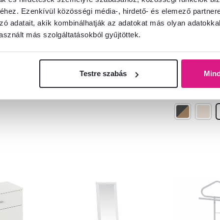
sonoma,
Tükör, ezüst fa keret,
Komód, fehé
hez. Ezenkívül közösségi média-, hirdető- és elemező partner
MALKIA 3
1
zó adatait, akik kombinálhatják az adatokat más olyan adatokka
sznált más szolgáltatásokból gyűjtöttek.
13 500 Ft
20 900 
Testre szabás
Min
7 Szín - részletes