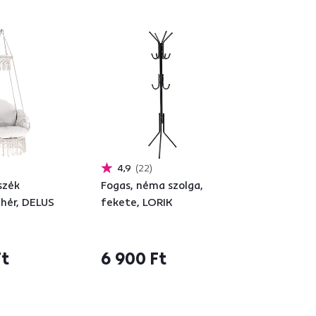
4,9
22
szék
Fogas, néma szolga,
ehér, DELUS
fekete, LORIK
Ft
6 900 Ft