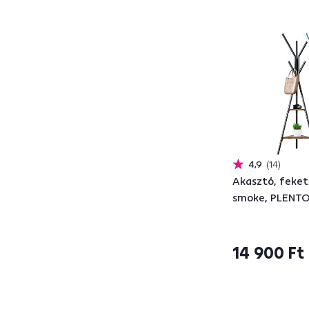
Fém
215
Modell
ABRAM
2
ADAPO
2
ADELI
13
4,9
14
ADITA
1
Akasztó, feket
AIDA NEW
2
smoke, PLENT
AIDEN
3
AIGUL SET
1
AIRON
14
14 900 Ft
AKANIT
2
ALAN NEW
2
ALAZ
5