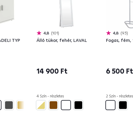
4,8
101
4,8
93
ADELI TYP
Álló tükor, fehér, LAVAL
Fogas, fém,
14 900 Ft
6 500 Ft
4 Szín - részletes
2 Szín - részletes