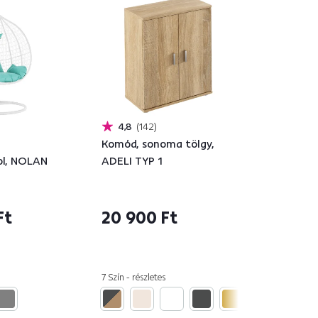
4,8
142
Komód, sonoma tölgy,
ol, NOLAN
ADELI TYP 1
Ft
20 900 Ft
7 Szín - részletes