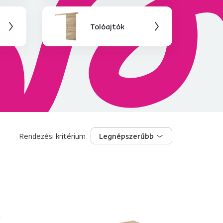
Tolóajtók
Rendezési kritérium
Legnépszerűbb
Legnépszerűbb