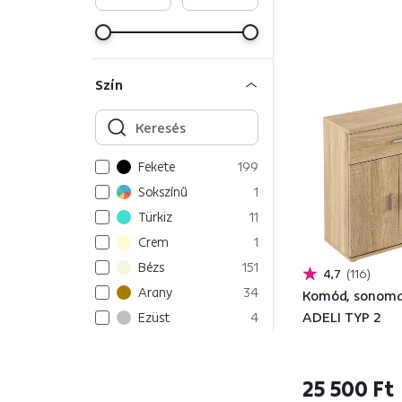
Szín
Fekete
199
Sokszínű
1
Türkiz
11
Crem
1
Bézs
151
4,7
116
Arany
34
Komód, sonoma
ADELI TYP 2
Ezüst
4
Zöld
34
Átlátszó
9
25 500 Ft
Minta
12