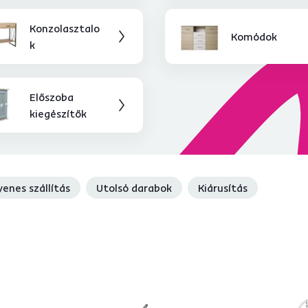
Konzolasztalo
Komódok
k
Előszoba
kiegészítők
yenes szállítás
Utolsó darabok
Kiárusítás