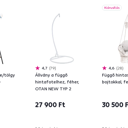
Kiárusítás
4,7
79
4,6
28
e/tölgy
Állvány a függő
Függő hinta
O
hintafotelhez, féher,
bojtokkal, f
OTAN NEW TYP 2
27 900 Ft
30 500 