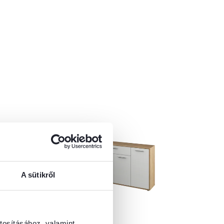
A sütikről
4,7
101
tosításához, valamint