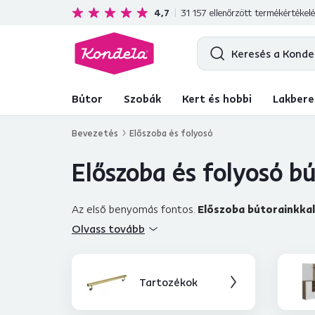
Ajándékot kap minden 80 000 Ft feletti vásárlás me
4,7
31 157
ellenőrzött termékértékel
Bútor
Szobák
Kert és hobbi
Lakbere
Bevezetés
Előszoba és folyosó
Előszoba és folyosó b
Az első benyomás fontos.
Előszoba bútorainkkal
hangulatos és modern helyiséggé, egymáshoz illő b
Olvass tovább
nagyszerű áron, hanem egyedi bútordarabokat is, m
Minden cipőjét elrejtheti a kínálatunkban szereplő
tükör sem
, amelyben ellenőrizheti a külsejét, mi
Tartozékok
kínáljuk. Álló, asztali vagy fali lámpák, Önnek csak vál