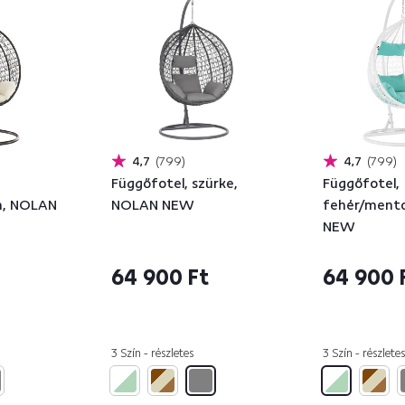
4,7
799
4,7
799
Függőfotel, szürke,
Függőfotel,
m, NOLAN
NOLAN NEW
fehér/ment
NEW
64 900 Ft
64 900 
3 Szín - részletes
3 Szín - részletes