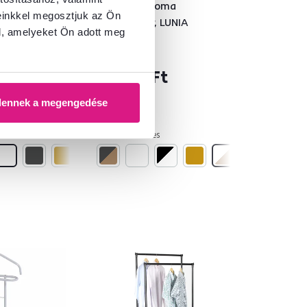
r, ADELI TYP
Komód, sonoma
einkkel megosztjuk az Ön
tölgy/fehér, LUNIA
l, amelyeket Ön adott meg
Ft
71 900 Ft
dennek a megengedése
6 Szín - részletes