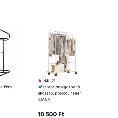
4,8
37
te fém,
Kétsoros mozgatható
akasztó, polccal, fehér,
ILIANA
10 500 Ft