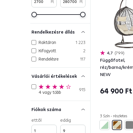
Ft
Ft
Rendelkezésre állás
Raktáron
1 223
Kifogyott
2
4,7
799
Rendelésre
117
Függőfotel,
réz/barna/kré
NEW
Vásárlói értékelések
64 900 Ft
915
4 vagy több
Fiókok száma
3 Szín - részletes
ettől
eddig