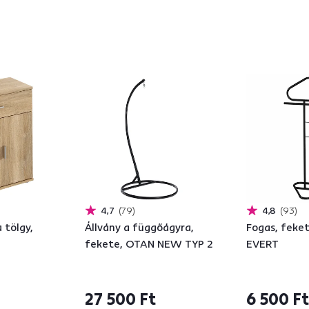
4,7
79
4,8
93
 tölgy,
Állvány a függőágyra,
Fogas, feke
fekete, OTAN NEW TYP 2
EVERT
27 500 Ft
6 500 Ft