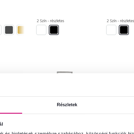
2 Szín - részletes
2 Szín - részletes
Részletek
ál
4,8
43
4,8
142
mak és hirdetések személyre szabásához, közösségi funkciók biz