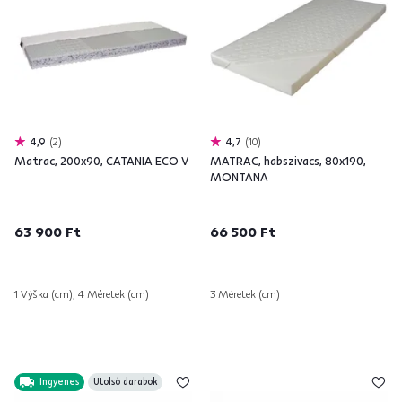
4,9
2
4,7
10
Matrac, 200x90, CATANIA ECO V
MATRAC, habszivacs, 80x190,
MONTANA
63 900 Ft
66 500 Ft
1 Výška (cm), 4 Méretek (cm)
3 Méretek (cm)
Ingyenes
Utolsó darabok