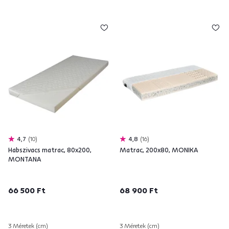
4,7
10
4,8
16
Habszivacs matrac, 80x200,
Matrac, 200x80, MONIKA
MONTANA
66 500 Ft
68 900 Ft
3 Méretek (cm)
3 Méretek (cm)