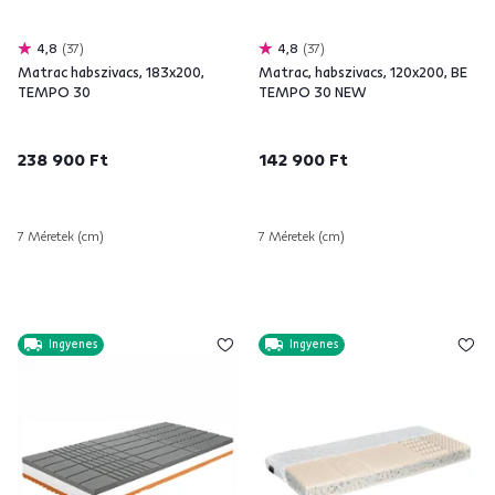
4,8
37
4,8
37
Matrac habszivacs, 183x200,
Matrac, habszivacs, 120x200, BE
TEMPO 30
TEMPO 30 NEW
238 900 Ft
142 900 Ft
7 Méretek (cm)
7 Méretek (cm)
Ingyenes
Ingyenes