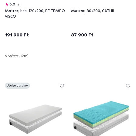
5,0
2
Matrac, hab, 120x200, BE TEMPO
Matrac, 80x200, CATI III
VISCO
191 900 Ft
87 900 Ft
6 Méretek (cm)
Utolsó darabok