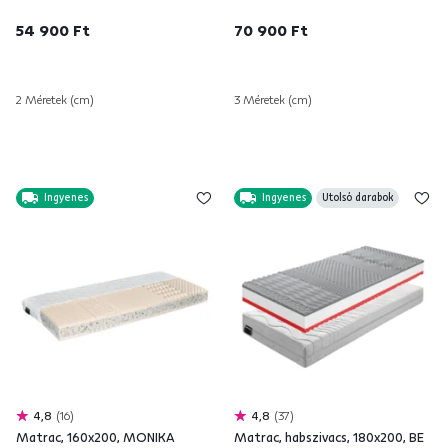
54 900 Ft
70 900 Ft
2 Méretek (cm)
3 Méretek (cm)
Ingyenes
Ingyenes
Utolsó darabok
4,8
16
4,8
37
Matrac, 160x200, MONIKA
Matrac, habszivacs, 180x200, BE