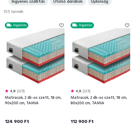
Ingyenes szállítás
Utolsó darabok
Újdonság
153
termék
Ingyenes
Ingyenes
4,8
223
4,8
223
Matracok, 2 db-os szett, 18 cm,
Matracok, 2 db-os szett, 18 cm,
90x200 cm, TAMIA
80x200 cm, TAMIA
124 900 Ft
112 900 Ft