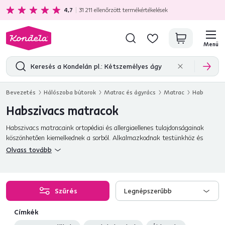
Ajándékot kap minden 80 000 Ft feletti vásárlás mellé.
4,7
31 211
ellenőrzött termékértékelések
Menü
Bevezetés
Hálószoba bútorok
Matrac és ágyrács
Matrac
Hab
Habszivacs matracok
Habszivacs matracaink ortopédiai és allergiaellenes tulajdonságainak
köszönhetően kiemelkednek a sorból. Alkalmazkodnak testünkhöz és
megfelelően támasztják a hátgerincünket. Különböző keménységű
Olvass tovább
habszivacsok, találja meg az Önnek legjobban megfelelőt!
Szűrés
Legnépszerűbb
Címkék