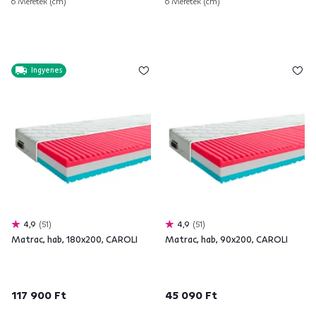
6 Méretek (cm)
6 Méretek (cm)
Ingyenes
4,9
51
4,9
51
Matrac, hab, 180x200, CAROLI
Matrac, hab, 90x200, CAROLI
117 900 Ft
45 090 Ft