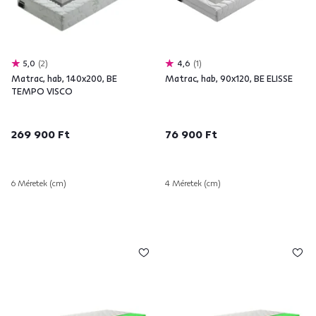
5,0
2
4,6
1
Matrac, hab, 140x200, BE
Matrac, hab, 90x120, BE ELISSE
TEMPO VISCO
269 900 Ft
76 900 Ft
6 Méretek (cm)
4 Méretek (cm)