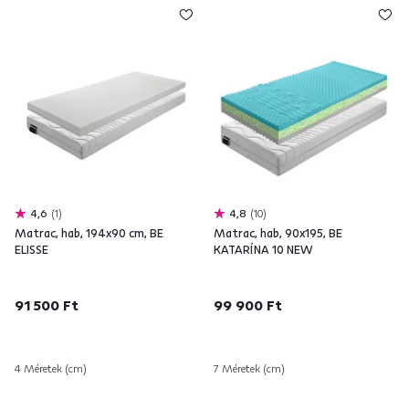
4,6
1
4,8
10
Matrac, hab, 194x90 cm, BE
Matrac, hab, 90x195, BE
ELISSE
KATARÍNA 10 NEW
91 500 Ft
99 900 Ft
4 Méretek (cm)
7 Méretek (cm)