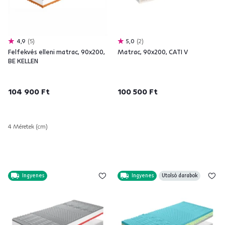
4,9
5
5,0
2
Felfekvés elleni matrac, 90x200,
Matrac, 90x200, CATI V
BE KELLEN
104 900 Ft
100 500 Ft
4 Méretek (cm)
Ingyenes
Ingyenes
Utolsó darabok