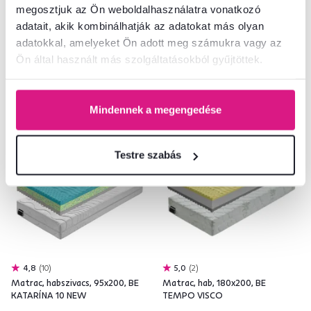
61 900 Ft
83 900 Ft
megosztjuk az Ön weboldalhasználatra vonatkozó
adatait, akik kombinálhatják az adatokat más olyan
adatokkal, amelyeket Ön adott meg számukra vagy az
1 Výška (cm), 4 Méretek (cm)
4 Méretek (cm)
Ön által használt más szolgáltatásokból gyűjtöttek.
Mindennek a megengedése
Ingyenes
Ingyenes
Testre szabás
4,8
10
5,0
2
Matrac, habszivacs, 95x200, BE
Matrac, hab, 180x200, BE
KATARÍNA 10 NEW
TEMPO VISCO