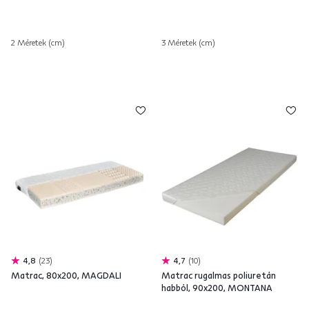
2 Méretek (cm)
3 Méretek (cm)
4,8
23
4,7
10
Matrac, 80x200, MAGDALI
Matrac rugalmas poliuretán
habból, 90x200, MONTANA