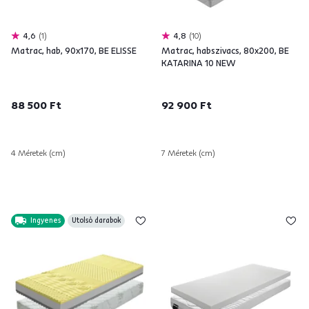
4,6
1
4,8
10
Matrac, hab, 90x170, BE ELISSE
Matrac, habszivacs, 80x200, BE
KATARINA 10 NEW
88 500 Ft
92 900 Ft
4 Méretek (cm)
7 Méretek (cm)
Ingyenes
Utolsó darabok