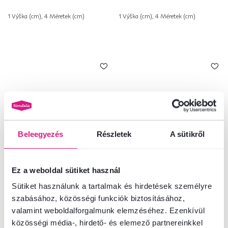
1 Výška (cm), 4 Méretek (cm)
1 Výška (cm), 4 Méretek (cm)
Beleegyezés
Részletek
A sütikről
Ez a weboldal sütiket használ
4,9
2
4,6
1
Sütiket használunk a tartalmak és hirdetések személyre
Matrac, 80x200, CATANIA ECO III
Matrac, hab, 90x150, BE ELISSE
szabásához, közösségi funkciók biztosításához,
valamint weboldalforgalmunk elemzéséhez. Ezenkívül
közösségi média-, hirdető- és elemező partnereinkkel