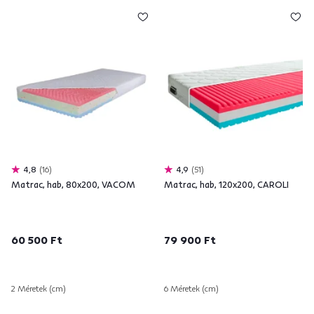
4,8
16
4,9
51
Matrac, hab, 80x200, VACOM
Matrac, hab, 120x200, CAROLI
60 500 Ft
79 900 Ft
2 Méretek (cm)
6 Méretek (cm)