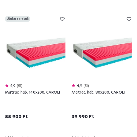
Utolsó darabok
4,9
51
4,9
51
Matrac, hab, 140x200, CAROLI
Matrac, hab, 80x200, CAROLI
88 900 Ft
39 990 Ft