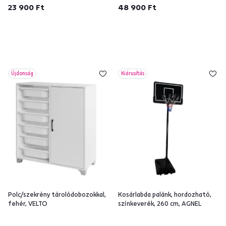
23 900 Ft
48 900 Ft
Újdonság
Kiárusítás
Polc/szekrény tárolódobozokkal,
Kosárlabda palánk, hordozható,
fehér, VELTO
színkeverék, 260 cm, AGNEL