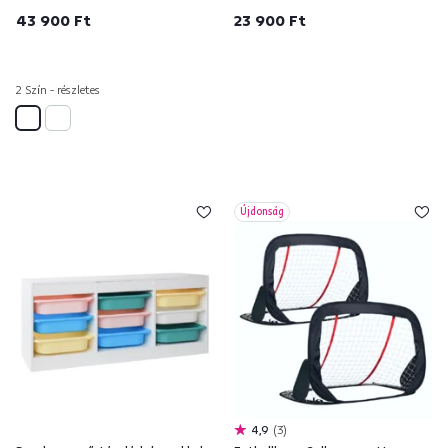
43 900 Ft
23 900 Ft
2 Szín - részletes
Újdonság
4,9
3