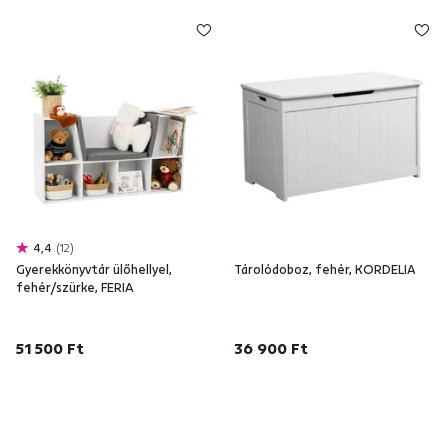
4,4
12
Gyerekkönyvtár ülőhellyel,
Tárolódoboz, fehér, KORDELIA
fehér/szürke, FERIA
51 500 Ft
36 900 Ft