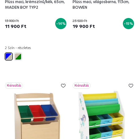
Plüss maci, krémszínű/kék, 65cm,
Plüss maci, világosbarna, 113cm,
MADEN BOY TYP2
BOWEN
13 900 Ft
23 500 Ft
-14%
-15%
11 900 Ft
19 900 Ft
2 Szín - részletes
Kiárusítás
Kiárusítás