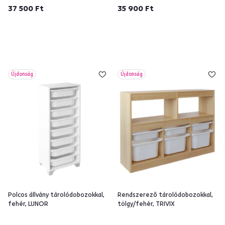
37 500 Ft
35 900 Ft
Újdonság
Újdonság
Polcos állvány tárolódobozokkal,
Rendszerező tárolódobozokkal,
fehér, LUNOR
tölgy/fehér, TRIVIX