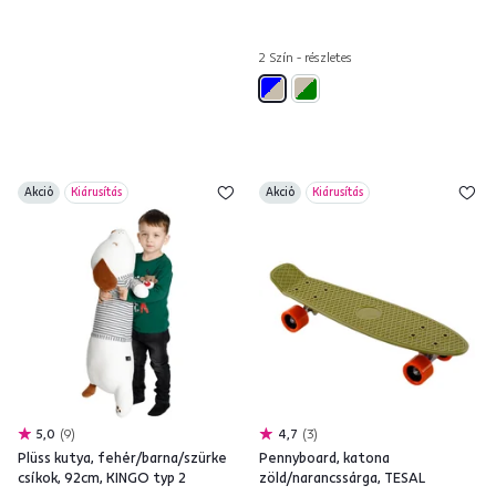
2 Szín - részletes
Akció
Kiárusítás
Akció
Kiárusítás
5,0
9
4,7
3
Plüss kutya, fehér/barna/szürke
Pennyboard, katona
csíkok, 92cm, KINGO typ 2
zöld/narancssárga, TESAL