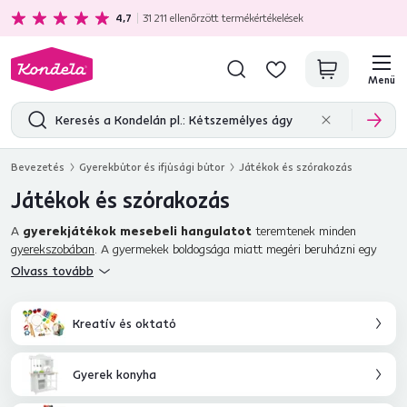
Ajándékot kap minden 80 000 Ft feletti vásárlás mellé.
4,7
31 211
ellenőrzött termékértékelések
Menü
Bevezetés
Gyerekbútor és ifjúsági bútor
Játékok és szórakozás
Játékok és szórakozás
A
gyerekjátékok
mesebeli hangulatot
teremtenek minden
gyerekszobában
. A gyermekek boldogsága miatt megéri beruházni egy
minőségi és egészséges játékba. Kínálatunkban talál
fiús és lányos
Olvass tovább
játékokat
egyaránt. És nem csak a szórakozásra, hanem a kreativitás
fejlesztésére is. Válasszon
minőségi plüssöket
,
stílusos
rollereket
, tárhelyeket és sok mást. Ajándékozza meg gyermekeit a
Kreatív és oktató
szórakozás világával, amely fiatalkoruktól kezdve javítja a kognitív
képességeiket. Ha pedig a lakberendezésben még tovább szeretne lépni,
Gyerek konyha
gyerekágyakat
,
íróasztalokat
és más
kiegészítőket
is kínálunk. Így
minden gyermek számára egyedi menedéket hozhat létre. Megfizethető