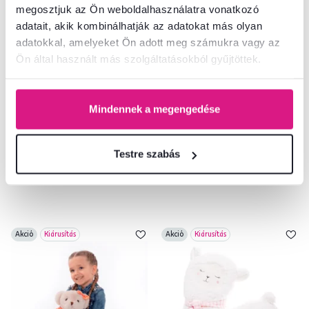
megosztjuk az Ön weboldalhasználatra vonatkozó
adatait, akik kombinálhatják az adatokat más olyan
4,4
1
5,0
3
adatokkal, amelyeket Ön adott meg számukra vagy az
Rendszerező játékokhoz,
Plüss maci, krémszínű/zöld, 65cm,
Ön által használt más szolgáltatásokból gyűjtöttek.
sokszínű/szürke, KIDO TYP 3
MADEN BOY TYP2
13 900 Ft
-14%
16 500 Ft
11 900 Ft
Mindennek a megengedése
2 Szín - részletes
Testre szabás
Akció
Kiárusítás
Akció
Kiárusítás