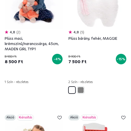
4,8
2
4,8
5
Plüss maci,
Plüss bárány, fehér, MAGGIE
krémszínű/narancssárga, 45cm,
MADEN GIRL TYP1
8 900 Ft
8 900 Ft
-4%
-15%
8 500 Ft
7 500 Ft
1 Szín - részletes
2 Szín - részletes
Akció
Kiárusítás
Akció
Kiárusítás