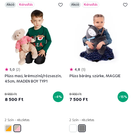
Akció
Kiárusítás
Akció
Kiárusítás
5,0
2
4,8
5
Plüss maci, krémszínű/rózsaszín,
Plüss bárány, szürke, MAGGIE
45cm, MADEN BOY TYP1
8 900 Ft
8 900 Ft
-4%
-15%
8 500 Ft
7 500 Ft
2 Szín - részletes
2 Szín - részletes