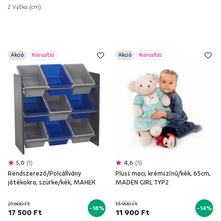
2 Výška (cm)
Akció
Kiárusítás
Akció
Kiárusítás
5,0
1
4,6
5
Rendszerező/Polcállvány
Plüss maci, krémszínű/kék, 65cm,
játékokra, szürke/kék, MAHEK
MADEN GIRL TYP2
21 600 Ft
13 900 Ft
-18%
-14%
17 500 Ft
11 900 Ft