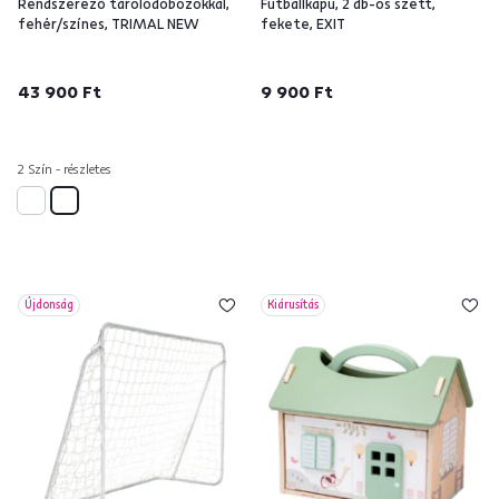
Rendszerező tárolódobozokkal,
Futballkapu, 2 db-os szett,
fehér/színes, TRIMAL NEW
fekete, EXIT
43 900 Ft
9 900 Ft
2 Szín - részletes
Újdonság
Kiárusítás