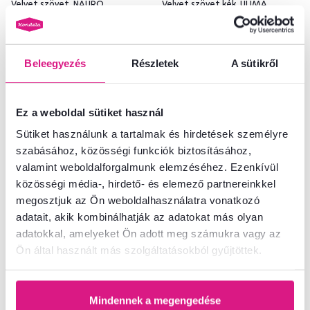
Velvet szövet, NAURO
Velvet szövet kék, ULIMA
84 900 Ft
-5%
79 900 Ft
31 900 Ft
Beleegyezés
Részletek
A sütikről
2 Szín - részletes
1 Výška (cm), 2 Szín - részletes
Ez a weboldal sütiket használ
Sütiket használunk a tartalmak és hirdetések személyre
szabásához, közösségi funkciók biztosításához,
valamint weboldalforgalmunk elemzéséhez. Ezenkívül
Ingyenes
Kiárusítás
Ingyenes
Kiárusítás
közösségi média-, hirdető- és elemező partnereinkkel
megosztjuk az Ön weboldalhasználatra vonatkozó
adatait, akik kombinálhatják az adatokat más olyan
adatokkal, amelyeket Ön adott meg számukra vagy az
Ön által használt más szolgáltatásokból gyűjtöttek.
Mindennek a megengedése