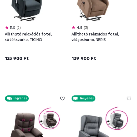
5,0
2
4,8
3
Állítható relaxációs fotel,
Állítható relaxációs fotel,
sötétszürke, TICINO
világosbarna, NERIS
125 900 Ft
129 900 Ft
Ingyenes
Ingyenes