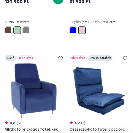
124 900 Ft
31 900 Ft
3 Szín - részletes
1 Výška (cm), 2 Szín - részletes
Akció
Kiárusítás
Kiárusítás
Utolsó darabok
4,6
5
4,9
3
Állítható relaxációs fotel, kék
Összecsukható fotel a padlóra,