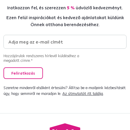
Iratkozzon fel, és szerezzen
5 %
üdvözlő kedvezményt.
Ezen felül inspirációkat és kedvező ajánlatokat küldünk
Önnek otthona berendezéséhez.
Hozzájárulok rendszeres hírlevél küldéséhez a
megadott címre.*
Feliratkozás
Szeretne mindenről elsőként értesülni? Állítsa be e-mailjeink kézbesítését
úgy, hogy semmiről ne maradjon le.
Az útmutatót itt találja
.