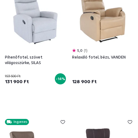
5,0
1
Pihenőfotel, szövet
Relaxáló fotel, bézs, VANDEN
világosszürke, SILAS
153 500 Ft
-14%
131 900 Ft
128 900 Ft
Ingyenes