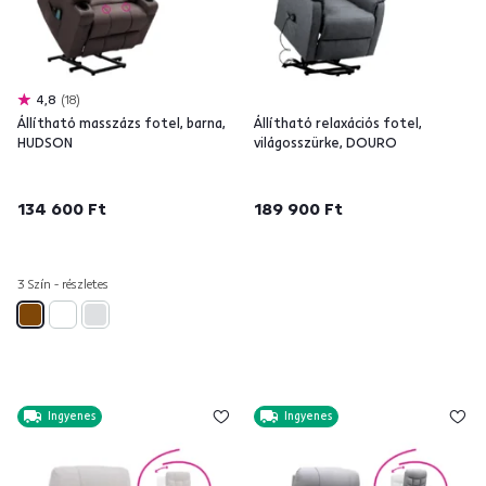
4,8
18
Állítható masszázs fotel, barna,
Állítható relaxációs fotel,
HUDSON
világosszürke, DOURO
134 600 Ft
189 900 Ft
3 Szín - részletes
Ingyenes
Ingyenes