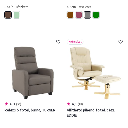
2 Szín - részletes
4 Szín - részletes
Kiárusítás
4,8
16
4,5
10
Relaxáló fotel, barna, TURNER
Állítható pihenő fotel, bézs,
EDDIE