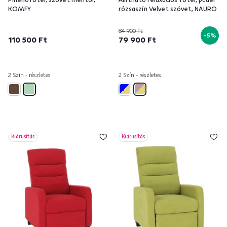
KOMFY
rózsaszín Velvet szövet, NAURO
84 900 Ft
-5%
110 500 Ft
79 900 Ft
2 Szín - részletes
2 Szín - részletes
Kiárusítás
Kiárusítás