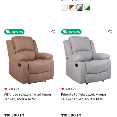
Ingyenes
Ingyenes
5,0
12
5,0
12
Állítható relaxáló fotel, barna
Pihentető fekvőszék, világos
szövet, ASKOY NEW
szürke szövet, ASKOY NEW
110 500 Ft
110 500 Ft