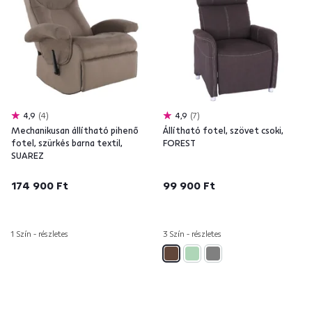
4,9
4
4,9
7
Mechanikusan állítható pihenő
Állítható fotel, szövet csoki,
fotel, szürkés barna textil,
FOREST
SUAREZ
174 900 Ft
99 900 Ft
1 Szín - részletes
3 Szín - részletes