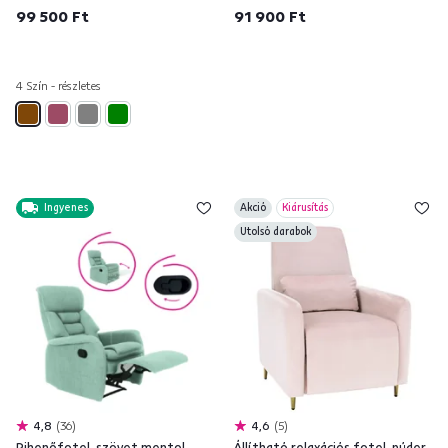
99 500 Ft
91 900 Ft
4 Szín - részletes
Ingyenes
Akció
Kiárusítás
Utolsó darabok
4,8
36
4,6
5
Pihenőfotel, szövet mentol,
Állítható relaxációs fotel, púder