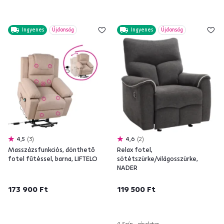
Ingyenes
Újdonság
Ingyenes
Újdonság
4,5
3
4,6
2
Masszázsfunkciós, dönthető
Relax fotel,
fotel fűtéssel, barna, LIFTELO
sötétszürke/világosszürke,
NADER
173 900 Ft
119 500 Ft
4 Szín - részletes