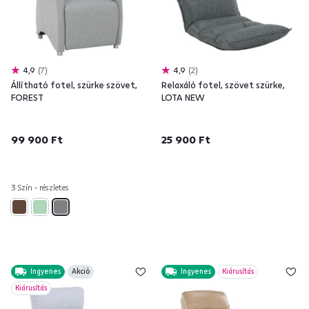
4,9
7
4,9
2
Állítható fotel, szürke szövet,
Relaxáló fotel, szövet szürke,
FOREST
LOTA NEW
99 900 Ft
25 900 Ft
3 Szín - részletes
Ingyenes
Akció
Ingyenes
Kiárusítás
Kiárusítás