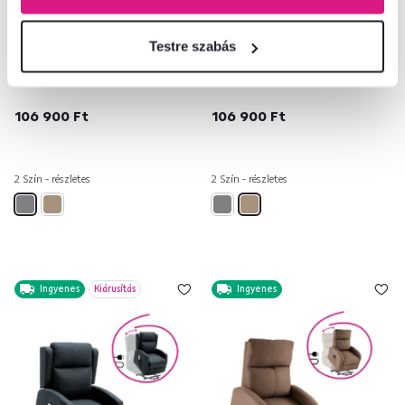
4,9
4
4,9
4
Relax forgószék fotel, szürke,
Relax forgószék fotel,
Testre szabás
MEKENZI
szürkésbarna taupe, MEKENZI
106 900 Ft
106 900 Ft
2 Szín - részletes
2 Szín - részletes
Ingyenes
Kiárusítás
Ingyenes