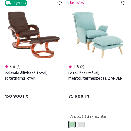
Ingyenes
Kiárusítás
4,6
2
4,8
2
Relaxáló állítható fotel,
Fotel lábtartóval,
sötétbarna, RYAN
mentol/természetes, ZANDER
150 900 Ft
75 900 Ft
1 Anyag, 2 Szín - részletes