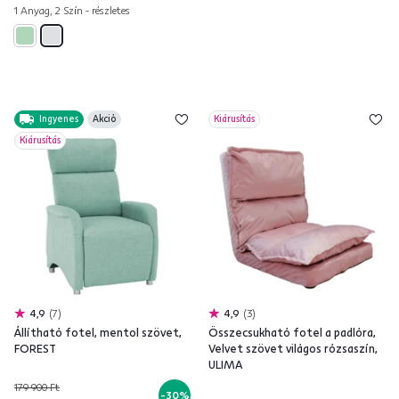
1 Anyag, 2 Szín - részletes
Ingyenes
Akció
Kiárusítás
Kiárusítás
4,9
7
4,9
3
Állítható fotel, mentol szövet,
Összecsukható fotel a padlóra,
FOREST
Velvet szövet világos rózsaszín,
ULIMA
179 900 Ft
-30%