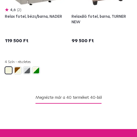
4,6
2
Relax fotel, bézs/barna, NADER
Relaxáló fotel, barna, TURNER
NEW
119 500 Ft
99 500 Ft
4 Szín - részletes
Megnézte már a
40
terméket
40
-ból