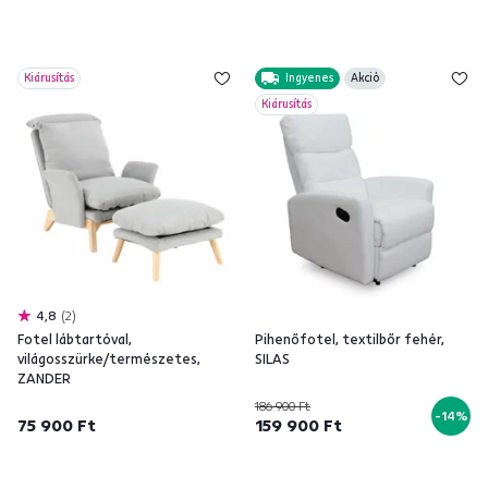
Kiárusítás
Ingyenes
Akció
Kiárusítás
4,8
2
Fotel lábtartóval,
Pihenőfotel, textilbőr fehér,
világosszürke/természetes,
SILAS
ZANDER
186 900 Ft
-14%
75 900 Ft
159 900 Ft