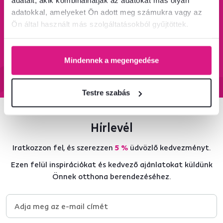
adatait, akik kombinálhatják az adatokat más olyan
adatokkal, amelyeket Ön adott meg számukra vagy az
Ön által használt más szolgáltatásokból gyűjtöttek.
95%-a a központi
Garancia az áru
raktárkészletről elérhető
visszatérítésére 60
napon belül
Mindennek a megengedése
Tudjon meg többet
Tudjon meg többet
Testre szabás
Hírlevél
Iratkozzon fel, és szerezzen
5 %
üdvözlő kedvezményt.
Ezen felül inspirációkat és kedvező ajánlatokat küldünk
Önnek otthona berendezéséhez.