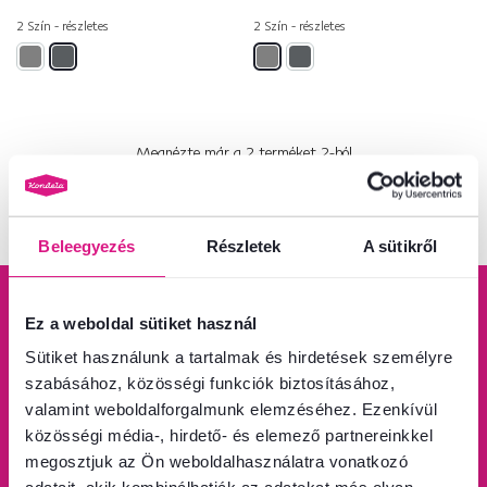
2 Szín - részletes
2 Szín - részletes
Megnézte már a
2
terméket
2
-ból
Beleegyezés
Részletek
A sütikről
Ez a weboldal sütiket használ
Sütiket használunk a tartalmak és hirdetések személyre
szabásához, közösségi funkciók biztosításához,
100% pénzvisszafizetési
Ingyenes szállítás 100
garancia
000 Ft feletti vásárlás
valamint weboldalforgalmunk elemzéséhez. Ezenkívül
esetén.
közösségi média-, hirdető- és elemező partnereinkkel
Tudjon meg többet
Tudjon meg többet
megosztjuk az Ön weboldalhasználatra vonatkozó