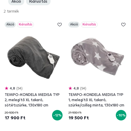
Akció
Kiárusítás
2
termék
Akció
Kiárusítás
Akció
Kiárusítás
4,8
54
4,8
54
TEMPO-KONDELA MEDISA TYP
TEMPO-KONDELA MEDISA TYP
2, melegítő XL takaró,
1, melegítő XL takaró,
sötétszürke, 130x180 cm
szürke/csillag minta, 130x180 cm
20 500 Ft
21 900 Ft
-12%
-10%
17 900 Ft
19 500 Ft