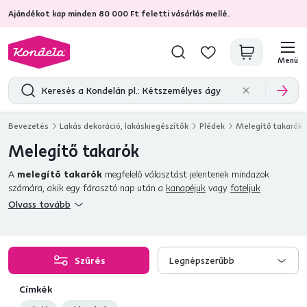
Ajándékot kap minden 80 000 Ft feletti vásárlás mellé.
4,7
31 285
ellenőrzött termékértékelések
Menü
Bevezetés
Lakás dekoráció, lakáskiegészítők
Plédek
Melegítő takarók
Melegítő takarók
A
melegítő takarók
megfelelő választást jelentenek mindazok
számára, akik egy fárasztó nap után a
kanapéjuk
vagy
foteljuk
melegében szeretnének pihenni
.
Különböző méretű és színű
Olvass tovább
melegítő takarókat
kínálunk, amelyek közül biztosan sikerül
kiválasztania a megfelelőt. Teljesen megbízhat takaróinkban, hiszen
kiváló minőségűek, biztonságosak és kellemesen melegen tartják a hideg
napokon. A kínálatunkban található elektromos takarók ideálisak
Szűrés
Legnépszerűbb
ajándékba
is azoknak, akiknek gyakran fázik a lábuk vagy a kézfejük.
Címkék