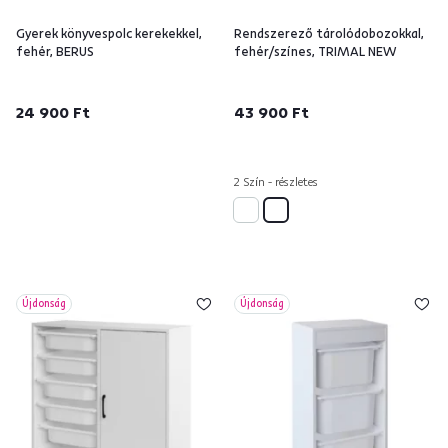
Gyerek könyvespolc kerekekkel,
Rendszerező tárolódobozokkal,
fehér, BERUS
fehér/színes, TRIMAL NEW
24 900 Ft
43 900 Ft
2 Szín - részletes
Újdonság
Újdonság