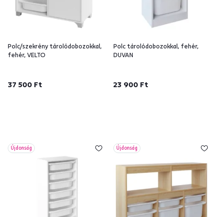
Polc/szekrény tárolódobozokkal,
Polc tárolódobozokkal, fehér,
fehér, VELTO
DUVAN
37 500 Ft
23 900 Ft
Újdonság
Újdonság