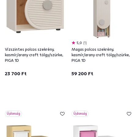
5,0
1
Vízszintes polcos szekrény,
Magas polcos szekrény,
kasmír/arany craft tölgy/szürke,
kasmír/arany craft tölgy/szürke,
PIGA 1D
PIGA 1D
23 700 Ft
59 200 Ft
Újdonság
Újdonság