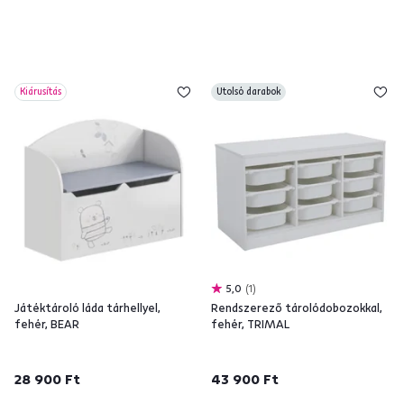
Kiárusítás
Utolsó darabok
5,0
1
Játéktároló láda tárhellyel,
Rendszerező tárolódobozokkal,
fehér, BEAR
fehér, TRIMAL
28 900 Ft
43 900 Ft