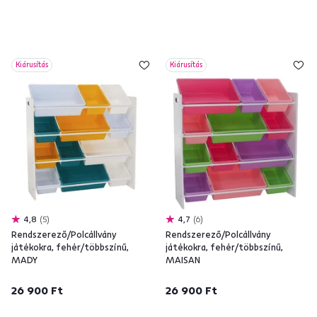
Kiárusítás
Kiárusítás
4,8
5
4,7
6
Rendszerező/Polcállvány
Rendszerező/Polcállvány
játékokra, fehér/többszínű,
játékokra, fehér/többszínű,
MADY
MAISAN
26 900 Ft
26 900 Ft