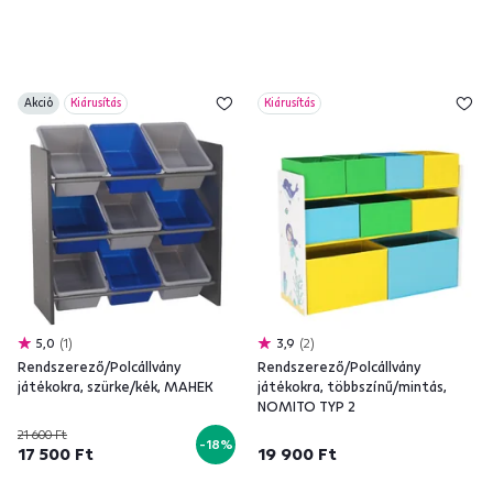
Akció
Kiárusítás
Kiárusítás
5,0
1
3,9
2
Rendszerező/Polcállvány
Rendszerező/Polcállvány
játékokra, szürke/kék, MAHEK
játékokra, többszínű/mintás,
NOMITO TYP 2
21 600 Ft
-18%
17 500 Ft
19 900 Ft