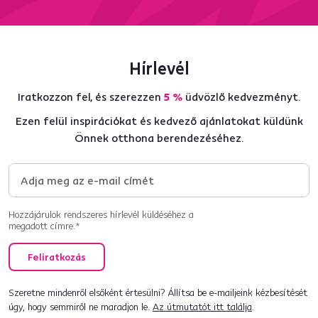
Hírlevél
Iratkozzon fel, és szerezzen
5 %
üdvözlő kedvezményt.
Ezen felül inspirációkat és kedvező ajánlatokat küldünk
Önnek otthona berendezéséhez.
Hozzájárulok rendszeres hírlevél küldéséhez a
megadott címre.*
Feliratkozás
Szeretne mindenről elsőként értesülni? Állítsa be e-mailjeink kézbesítését
úgy, hogy semmiről ne maradjon le.
Az útmutatót itt találja
.