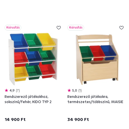
Kiárusítás
Kiárusítás
4,9
7
5,0
1
Rendszerező játékokhoz,
Rendszerező játékokra,
sokszínű/fehér, KIDO TYP 2
természetes/többszínű, MAISIE
14 900 Ft
34 900 Ft