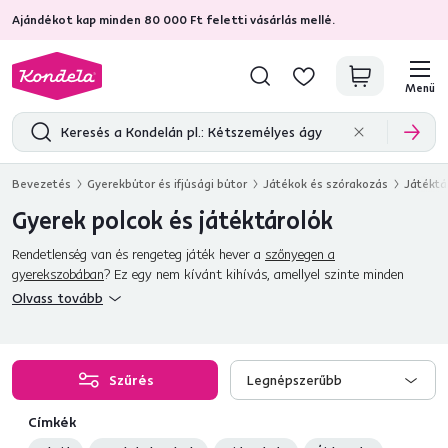
Ajándékot kap minden 80 000 Ft feletti vásárlás mellé.
4,7
31 285
ellenőrzött termékértékelések
Menü
Bevezetés
Gyerekbútor és ifjúsági bútor
Játékok és szórakozás
Játéktá
Gyerek polcok és játéktárolók
Rendetlenség van és rengeteg játék hever a
szőnyegen a
gyerekszobában
? Ez egy nem kívánt kihívás, amellyel szinte minden
szülőnek szembe kell néznie. A
játékok
rendben tartásának egyik módja
Olvass tovább
a megfelelő
rendszerezés
. Minden játéknak szüksége van egy saját
helyre, ami semmiképpen sem lehet az
étkezőasztal
alatt. Ezért most
bemutatjuk
praktikus polcaink és játékrendszerezőink
kínálatát
, amelynek köszönhetően minden
plüssállatnak
, babának és
Szűrés
Legnépszerűbb
autónak meg lesz a saját helye. A rendszerezők
kivehető kosarakból
állnak, amelyek könnyen eltávolíthatók és tisztíthatók. Termékeinket
Címkék
többféle színváltozatban kínáljuk. A gyerekszoba megfelelő elrendezése