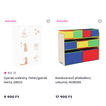
Kiárusítás
Kiárusítás
4,5
3
Gyerek szekrény, fehér/gyerek
Rendszerező játékokhoz,
minta, DINOS
sokszínű, NORDEN
9 900 Ft
17 900 Ft