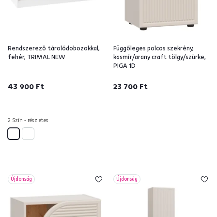
Rendszerező tárolódobozokkal,
Függőleges polcos szekrény,
fehér, TRIMAL NEW
kasmír/arany craft tölgy/szürke,
PIGA 1D
43 900 Ft
23 700 Ft
2 Szín - részletes
Újdonság
Újdonság