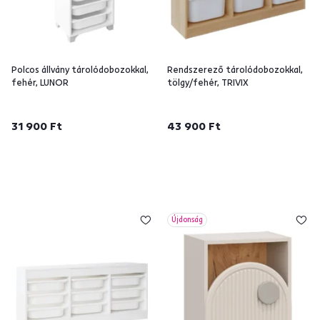
Polcos állvány tárolódobozokkal,
Rendszerező tárolódobozokkal,
fehér, LUNOR
tölgy/fehér, TRIVIX
31 900 Ft
43 900 Ft
Újdonság