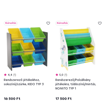
Kiárusítás
Kiárusítás
4,4
1
5,0
1
Rendszerező játékokhoz,
Rendszerező/Polcállvány
sokszínű/szürke, KIDO TYP 3
játékokra, többszínű/mintás,
NOMITO TYP 1
16 500 Ft
17 500 Ft