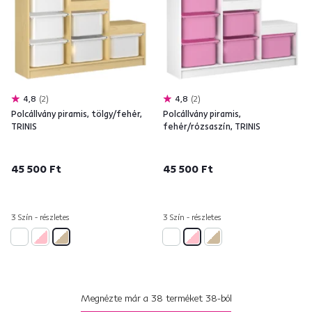
4,8
2
4,8
2
Polcállvány piramis, tölgy/fehér,
Polcállvány piramis,
TRINIS
fehér/rózsaszín, TRINIS
45 500 Ft
45 500 Ft
3 Szín - részletes
3 Szín - részletes
Megnézte már a
38
terméket
38
-ból