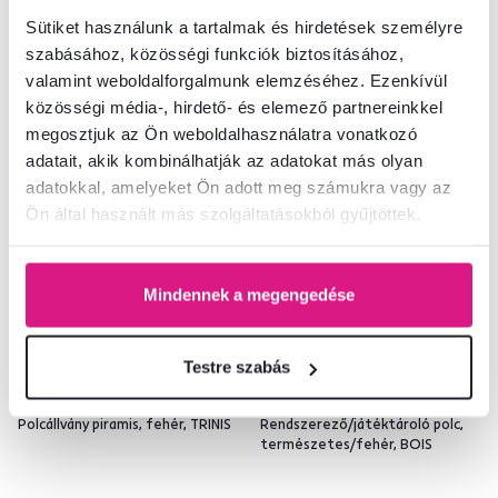
Sütiket használunk a tartalmak és hirdetések személyre
2 Výška (cm)
szabásához, közösségi funkciók biztosításához,
valamint weboldalforgalmunk elemzéséhez. Ezenkívül
közösségi média-, hirdető- és elemező partnereinkkel
megosztjuk az Ön weboldalhasználatra vonatkozó
adatait, akik kombinálhatják az adatokat más olyan
adatokkal, amelyeket Ön adott meg számukra vagy az
Ön által használt más szolgáltatásokból gyűjtöttek.
Mindennek a megengedése
Testre szabás
4,8
2
4,7
3
Polcállvány piramis, fehér, TRINIS
Rendszerező/játéktároló polc,
természetes/fehér, BOIS