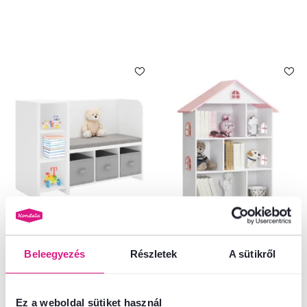
4,8
1
4,4
1
Polcállvány paddal, fehér/szürke,
Gyerek könyvespolc,
BENKO
fehér/rózsaszín, MAISON TYP 1
Beleegyezés
Részletek
A sütikről
48 900 Ft
44 500 Ft
Ez a weboldal sütiket használ