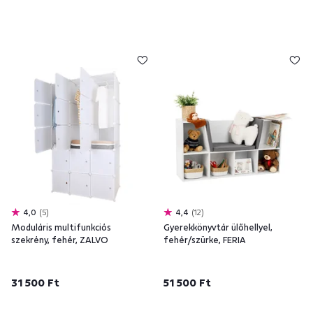
4,0
5
4,4
12
Moduláris multifunkciós
Gyerekkönyvtár ülőhellyel,
szekrény, fehér, ZALVO
fehér/szürke, FERIA
31 500 Ft
51 500 Ft