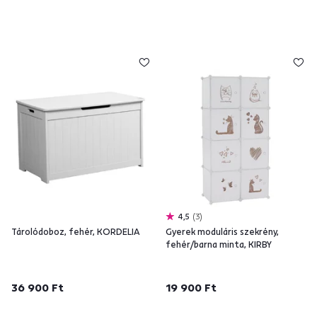
4,5
3
Tárolódoboz, fehér, KORDELIA
Gyerek moduláris szekrény,
fehér/barna minta, KIRBY
36 900 Ft
19 900 Ft