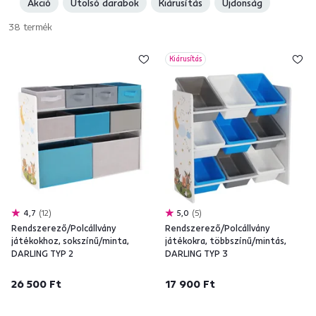
Akció
Utolsó darabok
Kiárusítás
Újdonság
mellett a
kertjében
is gondoskodunk a rendről. Vessen egy pillantást
kerti tárolódobozaink
kínálatára.
38
termék
Kiárusítás
4,7
12
5,0
5
Rendszerező/Polcállvány
Rendszerező/Polcállvány
játékokhoz, sokszínű/minta,
játékokra, többszínű/mintás,
DARLING TYP 2
DARLING TYP 3
26 500 Ft
17 900 Ft