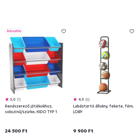
Kiárusítás
5,0
1
4,9
6
Rendszerező játékokhoz,
Labdatartó állvány, fekete, fém,
sokszínű/szürke, KIDO TYP 1
LOBY
24 500 Ft
9 900 Ft