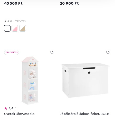
45 500 Ft
20 900 Ft
3 Szín - részletes
Kiárusítás
4,4
1
Gyerek könyvespolc,
Játéktároló doboz, fehér, BOLIS