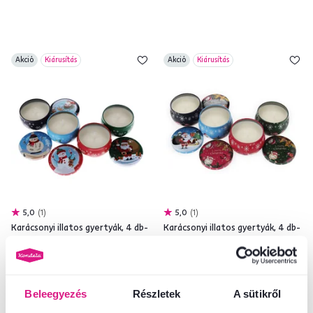
Akció
Kiárusítás
Akció
Kiárusítás
5,0
1
5,0
1
Karácsonyi illatos gyertyák, 4 db-
Karácsonyi illatos gyertyák, 4 db-
os készlet, 540 g, MAGDALENKA
os készlet, 830 g, APOLENKA
5 900 Ft
7 900 Ft
-16%
-12%
4 900 Ft
6 900 Ft
Beleegyezés
Részletek
A sütikről