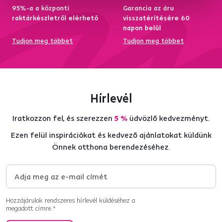
95%-a a központi
Garancia az áru
raktárkészletről elérhető
visszatérítésére 60
napon belül
Tudjon meg többet
Tudjon meg többet
Hírlevél
Iratkozzon fel, és szerezzen
5 %
üdvözlő kedvezményt.
Ezen felül inspirációkat és kedvező ajánlatokat küldünk
Önnek otthona berendezéséhez.
Hozzájárulok rendszeres hírlevél küldéséhez a
megadott címre.*