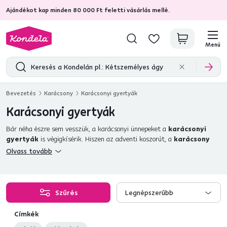
Ajándékot kap minden 80 000 Ft feletti vásárlás mellé.
4,7
31 157
ellenőrzött termékértékelések
Menü
Bevezetés
Karácsony
Karácsonyi gyertyák
Karácsonyi gyertyák
Bár néha észre sem vesszük, a karácsonyi ünnepeket a
karácsonyi
gyertyák
is végigkísérik. Hiszen az adventi koszorút, a
karácsony
egyik szimbólumát
is négy gyertya alkotja. Szenteste a vacsora alatt
Olvass tovább
négy karácsonyi gyertyát teszünk az
asztalra
, mielőtt elkezdjük a várva
várt étkezést. Röviden: kevés dolog van, amely karácsonykor legalább
annyira jelen lenne, mint egy karácsonyi gyertya. A háztartásban igazán
harmonikus légkört teremt
egy kis láng, amely lágy fényt visz az
Szűrés
Legnépszerűbb
egész helyiségbe. Esetleg egy karácsonyi illatos gyertya, amely kellemes
illatot áraszt, és remek illatával megfelelő karácsonyi hangulatot teremt?
Címkék
Akár
viaszgyertyát
, szójagyertyát vagy géles gyertyát gyújtunk meg