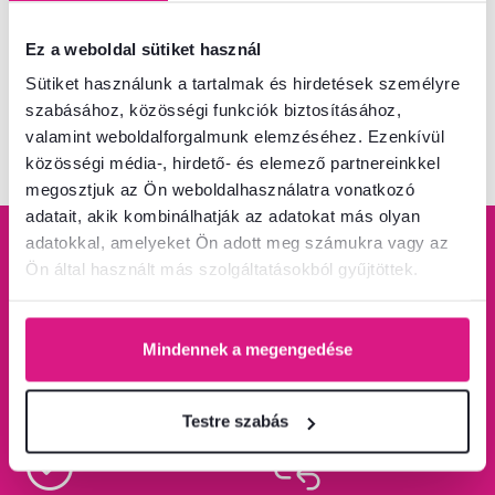
Ez a weboldal sütiket használ
Sütiket használunk a tartalmak és hirdetések személyre
Megnézte már a
4
terméket
4
-ból
szabásához, közösségi funkciók biztosításához,
valamint weboldalforgalmunk elemzéséhez. Ezenkívül
közösségi média-, hirdető- és elemező partnereinkkel
megosztjuk az Ön weboldalhasználatra vonatkozó
adatait, akik kombinálhatják az adatokat más olyan
adatokkal, amelyeket Ön adott meg számukra vagy az
Ön által használt más szolgáltatásokból gyűjtöttek.
100% pénzvisszafizetési
Ingyenes szállítás 100
garancia
Mindennek a megengedése
000 Ft feletti vásárlás
esetén.
Tudjon meg többet
Tudjon meg többet
Testre szabás