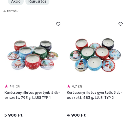
Akció
Kiárusítás
karácsonykor, ezek mindig őszinte örömöt váltanak ki belőlünk. A
gyertyák mellett stílusos
karácsonyi díszeket
és világítást is kínálunk.
4
termék
Élvezze a karácsonyt teljes mértékben.
4,9
8
4,7
3
Karácsonyi illatos gyertyák, 5 db-
Karácsonyi illatos gyertyák, 5 db-
os szett, 793 g, LJUSI TYP 1
os szett, 483 g, LJUSI TYP 2
5 900 Ft
4 900 Ft