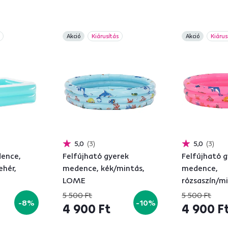
Akció
Kiárusítás
Akció
Kiárus
5,0
3
5,0
3
dence,
Felfújható gyerek
Felfújható 
ehér,
medence, kék/mintás,
medence,
LOME
rózsaszín/m
5 500 Ft
5 500 Ft
-8%
-10%
4 900 Ft
4 900 F