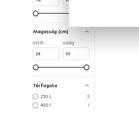
Magasság (cm)
ettől
eddig
Térfogata
250 L
3
450 l
1