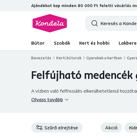
Ajándékot kap minden 80 000 Ft feletti vásárlás me
4,7
31 157
ellenőrzött termékértékel
Bútor
Szobák
Kert és hobbi
Lakbere
Bevezetés
Kerti bútorok
Gyerekek a kertben
Gyer
Felfújható medencék
A vízben való felfrissülés elkerülhetetlenül hozzá
fürödni akarnak? Van egy
hatékony megoldásunk
Olvass tovább
gyerekmedencénkben
. A víz mindig kéznél lesz,
egy csésze kávét
.
Hozzon létre egy
gyermekpa
játékokat, és egyáltalán nem jelent nagy
befektet
gyermekmedence
Szűrő elrejtése
nemcsak a kicsik és barátaik k
Akció
Kiá
befektetést, mert mi is jobb annál, mint gyermekei