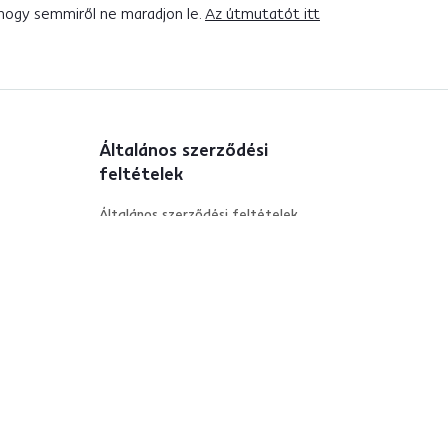
 hogy semmiről ne maradjon le.
Az útmutatót itt
Általános szerződési
feltételek
Általános szerződési feltételek
Személyes adatok védelme
Elállási jog
A sütihozzájárulás módosítása
ela.hu
ás