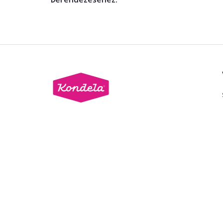
Beszélgetés indítása
+36 20 512 1458
[email protected]