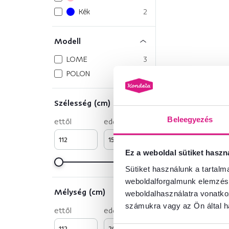
Kék
2
Modell
LOME
3
POLON
1
Szélesség (cm)
Beleegyezés
ettől
eddig
Ez a weboldal sütiket haszn
Sütiket használunk a tartal
weboldalforgalmunk elemzésé
Mélység (cm)
weboldalhasználatra vonatko
számukra vagy az Ön által ha
ettől
eddig