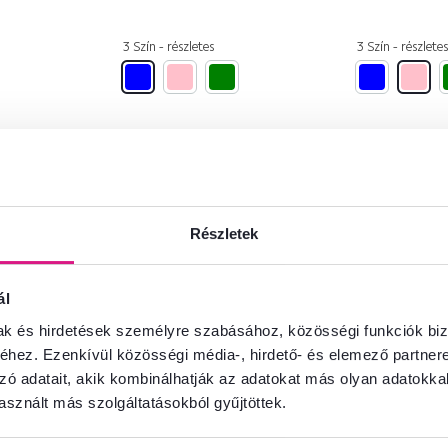
3 Szín - részletes
3 Szín - részletes
Megnézte már a
4
terméket
4
-ból
Részletek
ál
mak és hirdetések személyre szabásához, közösségi funkciók biz
hez. Ezenkívül közösségi média-, hirdető- és elemező partner
zó adatait, akik kombinálhatják az adatokat más olyan adatokka
sznált más szolgáltatásokból gyűjtöttek.