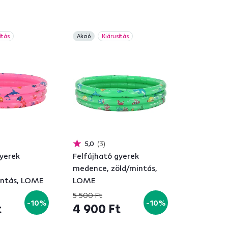
ítás
Akció
Kiárusítás
5,0
3
gyerek
Felfújható gyerek
medence, zöld/mintás,
intás, LOME
LOME
5 500 Ft
-10%
-10%
t
4 900 Ft