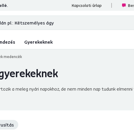
llé.
ések
Kapcsolati űrlap
Bes
ndezés
Gyerekeknek
ek medencék
 gyerekeknek
tartozik a meleg nyári napokhoz, de nem minden nap tudunk elmenni 
 az Ön számára!
Hagyja, hogy gyermekei
közvetlenül a kertb
 a gyerekek
biztonságosan fürödhetnek, Ön pedig így végre z
radicsomot
a kertben, amely bizonyára egy ideig felváltja majd a
ést.
Különböző színű és méretű gyermekmedencéket
kínál
edvenc helye lesz, hanem
rusítás
nagyszerű kiegészítő
is a
kertbe
. Nem
 valódi öröme? Ha pedig Ön is a vízben szeretne pihenni, ne hagyja