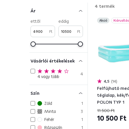
pezsgőfürdőink
kínálatát.
4
termék
Ár
ettől
eddig
Akció
Kiárusítás
Ft
Ft
Vásárlói értékelések
4
4 vagy több
4,5
14
Felfújható me
Szín
téglalap, kék/f
POLON TYP 1
Zöld
1
11 500 Ft
Minta
3
10 500 Ft
Fehér
1
Rózsaszín
1