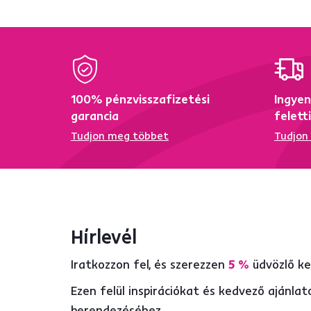
100% pénzvisszafizetési
Ingyen
garancia
felett
Tudjon meg többet
Tudjon
Hírlevél
Iratkozzon fel, és szerezzen
5 %
üdvözlő k
Ezen felül inspirációkat és kedvező ajánl
berendezéséhez.