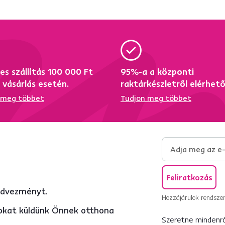
es szállítás 100 000 Ft
95%-a a központi
i vásárlás esetén.
raktárkészletről elérhet
 meg többet
Tudjon meg többet
Feliratkozás
edvezményt.
Hozzájárulok rendszer
atokat küldünk Önnek otthona
Szeretne mindenről