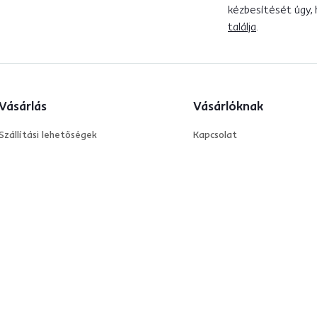
kézbesítését úgy,
találja
.
Vásárlás
Vásárlóknak
Szállítási lehetőségek
Kapcsolat
Fizetési lehetőségek
Reklamációs nyomtatvány
Az áru visszaküldése
Blog
Gyakran ismételt kérdések
Kondela Magazin
Törzsvásárlói program| kond
Rólunk
Nagykereskedelem
B2B Reklamáció nyilvántart