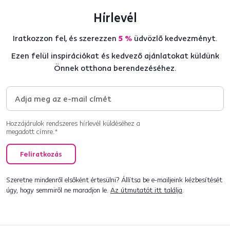
Hírlevél
Iratkozzon fel, és szerezzen
5 %
üdvözlő kedvezményt.
Ezen felül inspirációkat és kedvező ajánlatokat küldünk
Önnek otthona berendezéséhez.
Hozzájárulok rendszeres hírlevél küldéséhez a
megadott címre.*
Feliratkozás
Szeretne mindenről elsőként értesülni? Állítsa be e-mailjeink kézbesítését
úgy, hogy semmiről ne maradjon le.
Az útmutatót itt találja
.