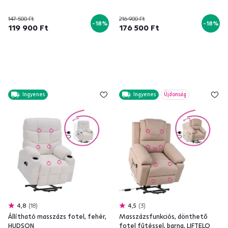
147 500 Ft
216 900 Ft
-18%
-18%
119 900 Ft
176 500 Ft
Ingyenes
Ingyenes
Újdonság
4,8
18
4,5
3
Állítható masszázs fotel, fehér,
Masszázsfunkciós, dönthető
HUDSON
fotel fűtéssel, barna, LIFTELO