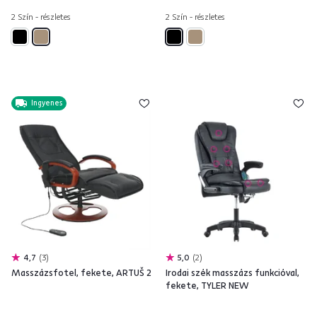
2 Szín - részletes
2 Szín - részletes
Ingyenes
4,7
3
5,0
2
Masszázsfotel, fekete, ARTUŠ 2
Irodai szék masszázs funkcióval,
fekete, TYLER NEW