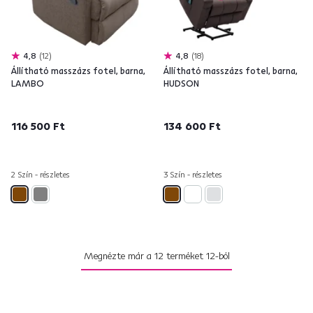
4,8
12
4,8
18
Állítható masszázs fotel, barna,
Állítható masszázs fotel, barna,
LAMBO
HUDSON
116 500 Ft
134 600 Ft
2 Szín - részletes
3 Szín - részletes
Megnézte már a
12
terméket
12
-ból