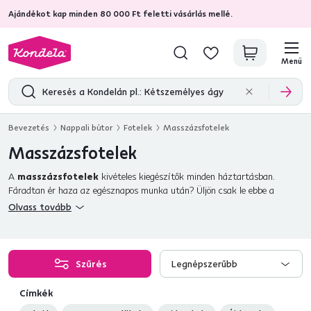
Ajándékot kap minden 80 000 Ft feletti vásárlás mellé.
4,7
31 157
ellenőrzött termékértékelések
Menü
Bevezetés
Nappali bútor
Fotelek
Masszázsfotelek
Masszázsfotelek
A
masszázsfotelek
kivételes kiegészítők minden háztartásban.
Fáradtan ér haza az egésznapos munka után? Üljön csak le ebbe a
fotelbe
, és élvezze a masszázsfotelek csodáit anélkül, hogy elkéne
Olvass tovább
hagynia az otthonát. Egy
állítható masszázsfotel lábtartóval
gondoskodik róla, hogy ez az elképzelés valósággá váljon. Egy relax
masszázsfotel gyengéden átölteli, és nem engedi el oly könnyedén. A
masszázsfotelek modern kialakításukkal minden vendéget azonnal
Szűrés
Legnépszerűbb
elbűvölnek. Elég csak kipróbálniuk ezt a kényelmes darabot. Esetleg az
álma egy elektromosan fűtött masszázsfotel lábtartóval? Nálunk
Címkék
megtalálja az összes lehetséges változatot - legyen az egy olcsó