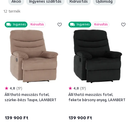
Akció
Ingyenes szállítás
Kiárusítás
Újdonság
masszázsszék, vagy luxust idéző masszázsfotelek. A
legjobb
minőségű anyagokat
kínáljuk, különféle színekben. Kényeztesse
12
termék
magát minsőségi
pihenéssel
, akár csak a királyok.
Ingyenes
Kiárusítás
Ingyenes
Kiárusítás
4,8
37
4,8
37
Állítható masszázs fotel,
Állítható masszázs fotel,
szürke-bézs Taupe, LAMBERT
fekete bársony anyag, LAMBERT
139 900 Ft
139 900 Ft