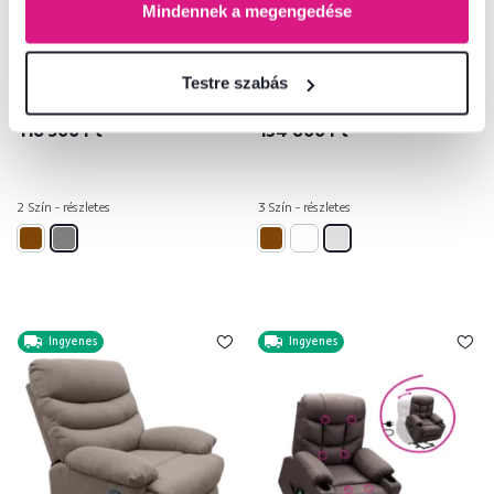
Mindennek a megengedése
4,8
12
4,8
18
Állítható masszázs fotel, szürke,
Állítható masszázs fotel,
LAMBO
világosszürke, HUDSON
Testre szabás
116 500 Ft
134 600 Ft
2 Szín - részletes
3 Szín - részletes
Ingyenes
Ingyenes