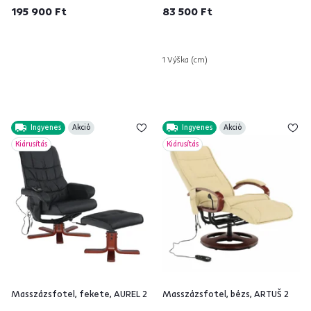
195 900 Ft
83 500 Ft
1 Výška (cm)
Ingyenes
Akció
Ingyenes
Akció
Kiárusítás
Kiárusítás
Masszázsfotel, fekete, AUREL 2
Masszázsfotel, bézs, ARTUŠ 2