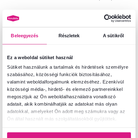
134 600 Ft
173 900 Ft
Beleegyezés
Részletek
A sütikről
3 Szín - részletes
Ez a weboldal sütiket használ
Sütiket használunk a tartalmak és hirdetések személyre
szabásához, közösségi funkciók biztosításához,
Ingyenes
Ingyenes
valamint weboldalforgalmunk elemzéséhez. Ezenkívül
közösségi média-, hirdető- és elemező partnereinkkel
megosztjuk az Ön weboldalhasználatra vonatkozó
adatait, akik kombinálhatják az adatokat más olyan
adatokkal, amelyeket Ön adott meg számukra vagy az
Ön által használt más szolgáltatásokból gyűjtöttek.