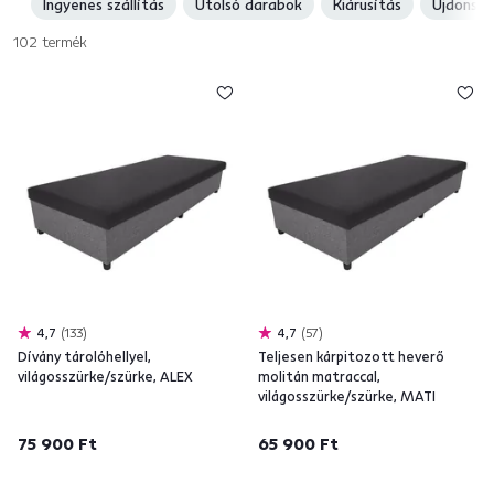
Ingyenes szállítás
Utolsó darabok
Kiárusítás
Újdonsá
102
termék
4,7
133
4,7
57
Dívány tárolóhellyel,
Teljesen kárpitozott heverő
világosszürke/szürke, ALEX
molitán matraccal,
világosszürke/szürke, MATI
75 900 Ft
65 900 Ft