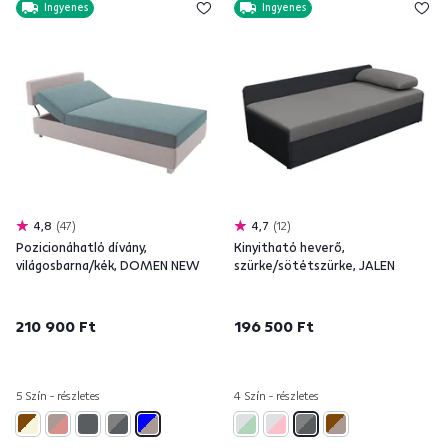
Ingyenes
Ingyenes
4,8
47
4,7
12
Pozicionáhatló dívány,
Kinyitható heverő,
világosbarna/kék, DOMEN NEW
szürke/sötétszürke, JALEN
210 900 Ft
196 500 Ft
5 Szín - részletes
4 Szín - részletes