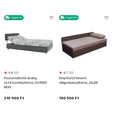
Ingyenes
Ingyenes
4,8
47
4,7
12
Pozicionáhatló dívány,
Kinyitható heverő,
sötétszürke/minta, DOMEN
világosbarna/barna, JALEN
NEW
210 900 Ft
196 500 Ft