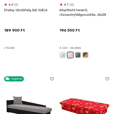
4,4
4
4,7
12
Dívány, tárolóhely, bal, SUELA
Kinyitható heverő,
rózsaszín/világosszürke, JALEN
189 900 Ft
196 500 Ft
2 Kivitel
4 Szín - részletes
Ingyenes