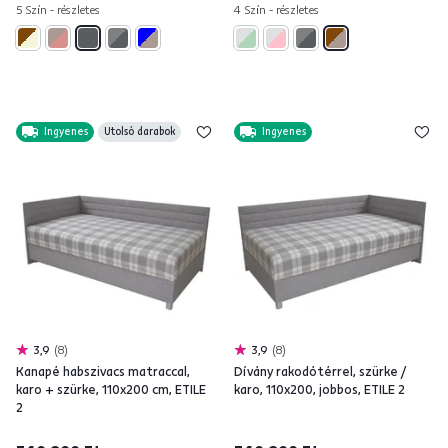
5 Szín - részletes
4 Szín - részletes
Ingyenes
Utolsó darabok
Ingyenes
3,9
8
3,9
8
Kanapé habszivacs matraccal,
Dívány rakodótérrel, szürke /
karo + szürke, 110x200 cm, ETILE
karo, 110x200, jobbos, ETILE 2
2