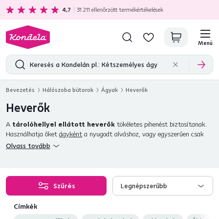
Ajándékot kap minden 80 000 Ft feletti vásárlás mellé.
4,7
31 211
ellenőrzött termékértékelések
Menü
Bevezetés
Hálószoba bútorok
Ágyak
Heverők
Heverők
A
tárolóhellyel ellátott heverők
tökéletes pihenést biztosítanak.
Használhatja őket
ágyként
a nyugodt alváshoz, vagy egyszerűen csak
pihenhet rajtuk. Kényeztesse magát egy
teljes megoldással
Olvass tovább
alkalmankénti vagy mindennapi alváshoz,
matraccal
együtt. Különböző
kivitelben, méretben és színben. Kínálatunkban
kárpitozott
,
széthúzható, állítható és kinyitható
heverőket is talál. Élvezze a
tökéletes alvást és pihenést.
Szűrés
Legnépszerűbb
Címkék