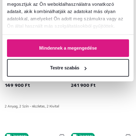
megosztjuk az Ön weboldalhasználatra vonatkozó
adatait, akik kombinálhatják az adatokat más olyan
adatokkal, amelyeket Ön adott meg számukra vagy az
Ön által használt más szolgáltatásokból gyűjtöttek.
Mindennek a megengedése
4,8
3
Dívány rakodótérrel, balos
Heverő tárhellyel, molitán,
változat, textilbőr
90x200 cm, NAPOLI
Testre szabás
barna+szövet minta, JUDIT
149 900 Ft
241 900 Ft
2 Anyag, 2 Szín - részletes, 2 Kivitel
Ingyenes
Ingyenes