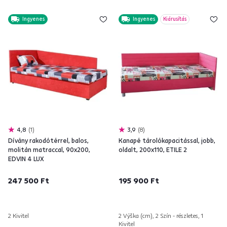
Ingyenes
Ingyenes
Kiárusítás
4,8
1
3,9
8
Dívány rakodótérrel, balos,
Kanapé tárolókapacitással, jobb,
molitán matraccal, 90x200,
oldalt, 200x110, ETILE 2
EDVIN 4 LUX
247 500 Ft
195 900 Ft
2 Kivitel
2 Výška (cm), 2 Szín - részletes, 1
Kivitel