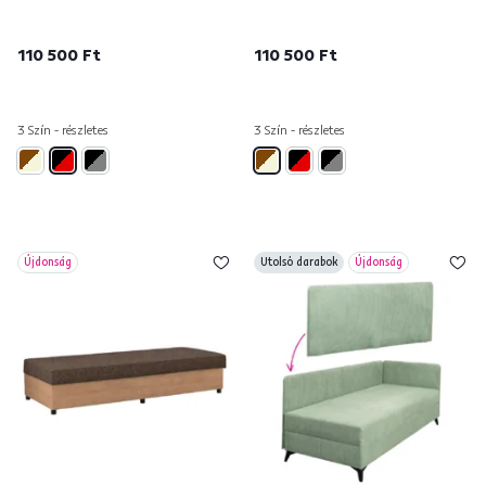
110 500 Ft
110 500 Ft
3 Szín - részletes
3 Szín - részletes
Újdonság
Utolsó darabok
Újdonság