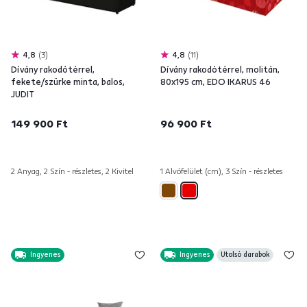
4,8
3
4,8
11
Dívány rakodótérrel,
Dívány rakodótérrel, molitán,
fekete/szürke minta, balos,
80x195 cm, EDO IKARUS 46
JUDIT
149 900 Ft
96 900 Ft
2 Anyag, 2 Szín - részletes, 2 Kivitel
1 Alvófelület (cm), 3 Szín - részletes
Ingyenes
Ingyenes
Utolsó darabok