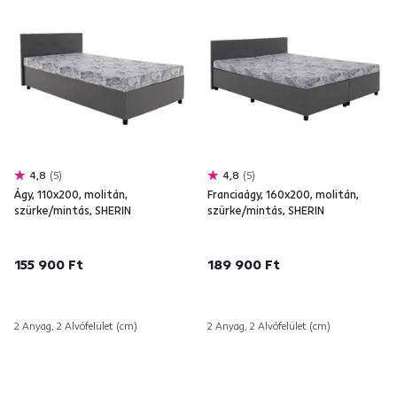
4,8
5
4,8
5
Ágy, 110x200, molitán,
Franciaágy, 160x200, molitán,
szürke/mintás, SHERIN
szürke/mintás, SHERIN
155 900 Ft
189 900 Ft
2 Anyag, 2 Alvófelület (cm)
2 Anyag, 2 Alvófelület (cm)