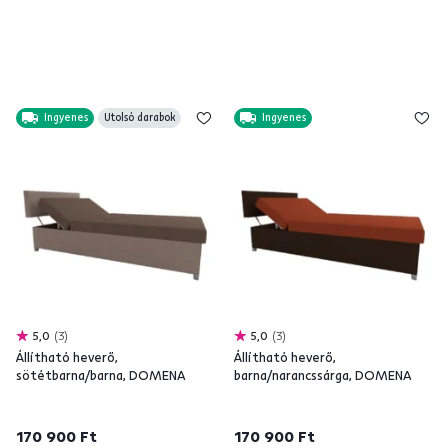
Ingyenes
Utolsó darabok
Ingyenes
5,0
3
5,0
3
Állítható heverő,
Állítható heverő,
sötétbarna/barna, DOMENA
barna/narancssárga, DOMENA
170 900 Ft
170 900 Ft