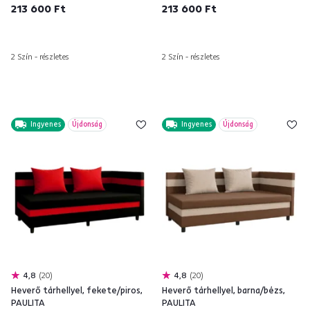
213 600 Ft
213 600 Ft
2 Szín - részletes
2 Szín - részletes
Ingyenes
Újdonság
Ingyenes
Újdonság
4,8
20
4,8
20
Heverő tárhellyel, fekete/piros,
Heverő tárhellyel, barna/bézs,
PAULITA
PAULITA