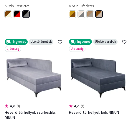
3 Szín - részletes
4 Szín - részletes
Ingyenes
Utolsó darabok
Ingyenes
Utolsó darabok
Újdonság
Újdonság
4,6
1
4,6
1
Heverő tárhellyel, szürkéslila,
Heverő tárhellyel, kék, RINUN
RINUN