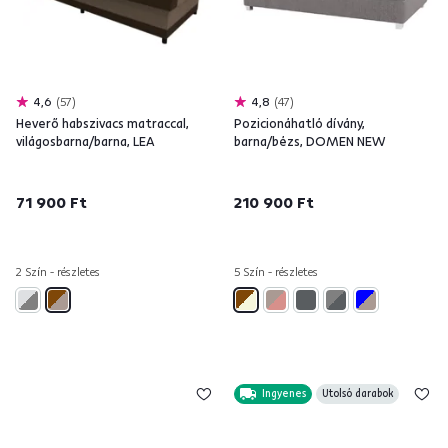
4,6
57
4,8
47
Heverő habszivacs matraccal,
Pozicionáhatló dívány,
világosbarna/barna, LEA
barna/bézs, DOMEN NEW
71 900 Ft
210 900 Ft
2 Szín - részletes
5 Szín - részletes
Ingyenes
Utolsó darabok