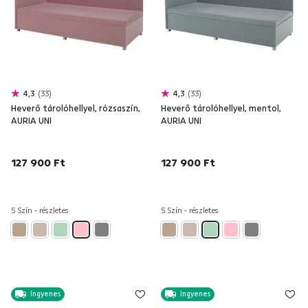
4,3
33
4,3
33
Heverő tárolóhellyel, rózsaszín,
Heverő tárolóhellyel, mentol,
AURIA UNI
AURIA UNI
127 900 Ft
127 900 Ft
5 Szín - részletes
5 Szín - részletes
Ingyenes
Ingyenes