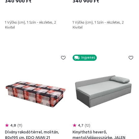
340 900 Ft
340 900 Ft
1 Výška (cm), 1 Szín - részletes, 2
1 Výška (cm), 1 Szín - részletes, 2
Kivitel
Kivitel
Ingyenes
4,8
11
4,7
12
Dívány rakodótérrel, molitán,
Kinyitható heverő,
80x195 cm, EDO MIMI 21
mentol/világosszürke, JALEN