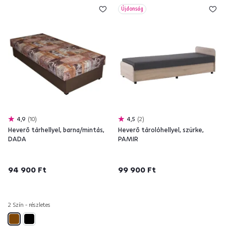
Újdonság
4,9
10
4,5
2
Heverő tárhellyel, barna/mintás,
Heverő tárolóhellyel, szürke,
DADA
PAMIR
94 900 Ft
99 900 Ft
2 Szín - részletes