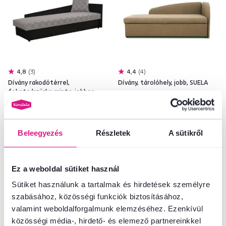
4,8
3
4,4
4
Dívány rakodótérrel,
Dívány, tárolóhely, jobb, SUELA
fekete/szürke minta, jobbos,
JUDIT
149 900 Ft
189 900 Ft
Beleegyezés
Részletek
A sütikről
2 Anyag, 2 Szín - részletes, 2 Kivitel
2 Kivitel
Ez a weboldal sütiket használ
Sütiket használunk a tartalmak és hirdetések személyre
szabásához, közösségi funkciók biztosításához,
Ingyenes
Ingyenes
valamint weboldalforgalmunk elemzéséhez. Ezenkívül
közösségi média-, hirdető- és elemező partnereinkkel