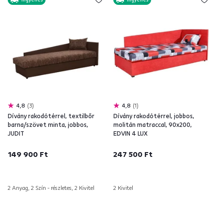
4,8
3
4,8
1
Dívány rakodótérrel, textilbőr
Dívány rakodótérrel, jobbos,
barna/szövet minta, jobbos,
molitán matraccal, 90x200,
JUDIT
EDVIN 4 LUX
149 900 Ft
247 500 Ft
2 Anyag, 2 Szín - részletes, 2 Kivitel
2 Kivitel