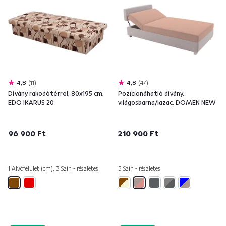
4,8
11
4,8
47
Dívány rakodótérrel, 80x195 cm,
Pozicionáhatló dívány,
EDO IKARUS 20
világosbarna/lazac, DOMEN NEW
96 900 Ft
210 900 Ft
1 Alvófelület (cm), 3 Szín - részletes
5 Szín - részletes