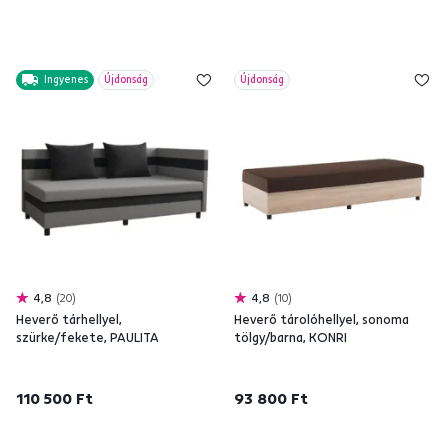
Ingyenes
Újdonság
Újdonság
4,8
20
4,8
10
Heverő tárhellyel,
Heverő tárolóhellyel, sonoma
szürke/fekete, PAULITA
tölgy/barna, KONRI
110 500 Ft
93 800 Ft