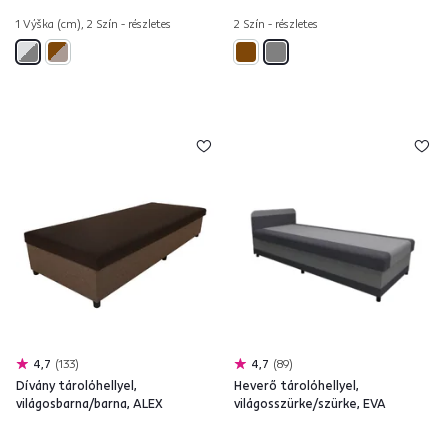
1 Výška (cm), 2 Szín - részletes
2 Szín - részletes
4,7
133
4,7
89
Dívány tárolóhellyel,
Heverő tárolóhellyel,
világosbarna/barna, ALEX
világosszürke/szürke, EVA