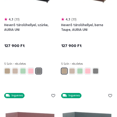
4,3
33
4,3
33
Heverő tárolóhellyel, szürke,
Heverő tárolóhellyel, barna
AURIA UNI
Taupe, AURIA UNI
127 900 Ft
127 900 Ft
5 Szín - részletes
5 Szín - részletes
Ingyenes
Ingyenes