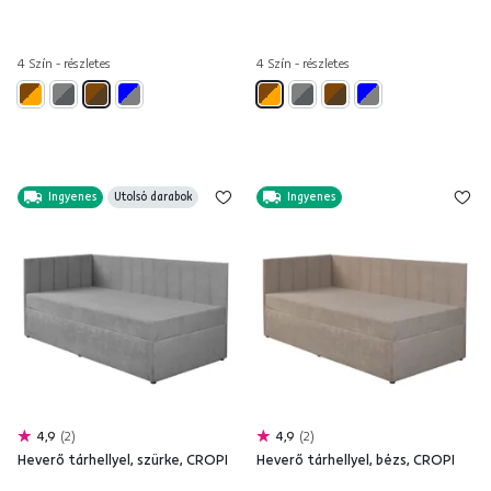
4 Szín - részletes
4 Szín - részletes
Ingyenes
Utolsó darabok
Ingyenes
4,9
2
4,9
2
Heverő tárhellyel, szürke, CROPI
Heverő tárhellyel, bézs, CROPI