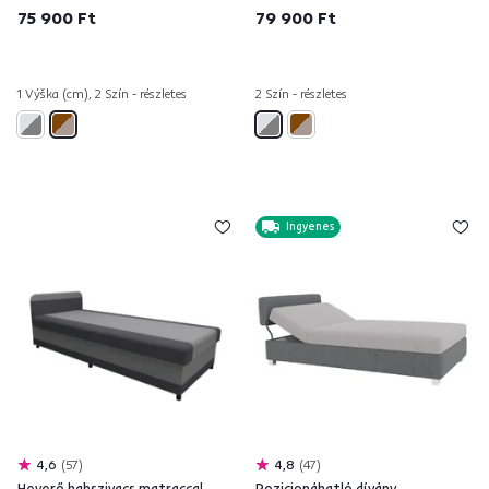
75 900 Ft
79 900 Ft
1 Výška (cm), 2 Szín - részletes
2 Szín - részletes
Ingyenes
4,6
57
4,8
47
Heverő habszivacs matraccal,
Pozicionáhatló dívány,