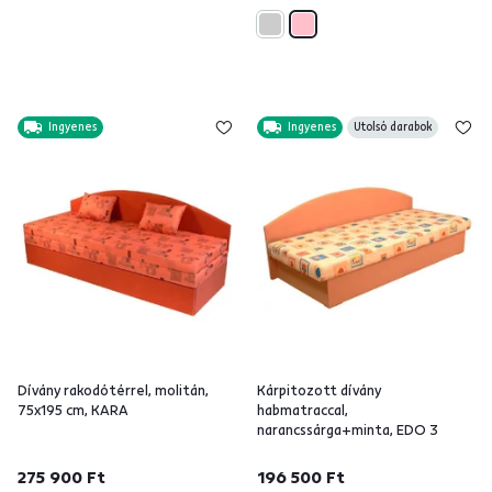
Ingyenes
Ingyenes
Utolsó darabok
Dívány rakodótérrel, molitán,
Kárpitozott dívány
75x195 cm, KARA
habmatraccal,
narancssárga+minta, EDO 3
275 900 Ft
196 500 Ft