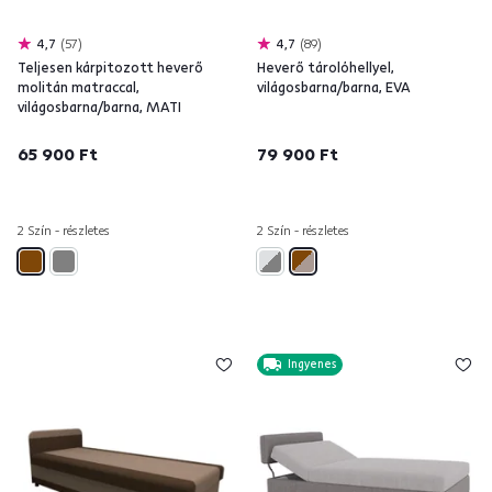
4,7
57
4,7
89
Teljesen kárpitozott heverő
Heverő tárolóhellyel,
molitán matraccal,
világosbarna/barna, EVA
világosbarna/barna, MATI
65 900 Ft
79 900 Ft
2 Szín - részletes
2 Szín - részletes
Ingyenes