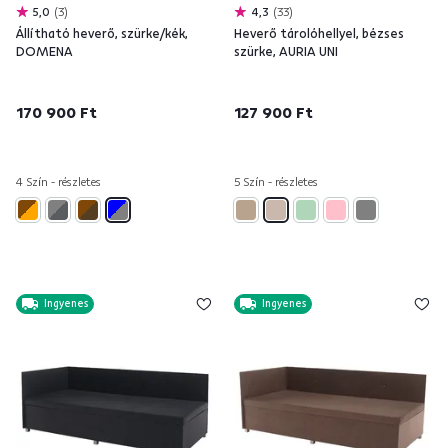
5,0
3
4,3
33
Állítható heverő, szürke/kék,
Heverő tárolóhellyel, bézses
DOMENA
szürke, AURIA UNI
170 900 Ft
127 900 Ft
4 Szín - részletes
5 Szín - részletes
Ingyenes
Ingyenes