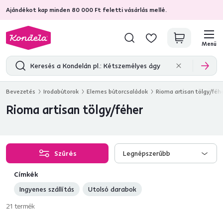
Ajándékot kap minden 80 000 Ft feletti vásárlás mellé.
4,7
31 285
ellenőrzött termékértékelések
Menü
Bevezetés
Irodabútorok
Elemes bútorcsaládok
Rioma artisan tölgy/féh
Rioma artisan tölgy/féher
Szűrés
Legnépszerűbb
Címkék
Ingyenes szállítás
Utolsó darabok
21
termék