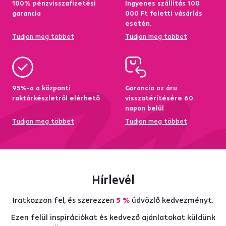
100% pénzvisszafizetési
Ingyenes szállítás 100
garancia
000 Ft feletti vásárlás
esetén.
Tudjon meg többet
Tudjon meg többet
95%-a a központi
Garancia az áru
raktárkészletről elérhető
visszatérítésére 60
napon belül
Tudjon meg többet
Tudjon meg többet
Hírlevél
Iratkozzon fel, és szerezzen
5 %
üdvözlő kedvezményt.
Ezen felül inspirációkat és kedvező ajánlatokat küldünk