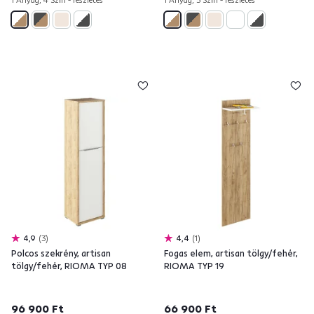
4,9
3
4,4
1
Polcos szekrény, artisan
Fogas elem, artisan tölgy/fehér,
tölgy/fehér, RIOMA TYP 08
RIOMA TYP 19
96 900 Ft
66 900 Ft