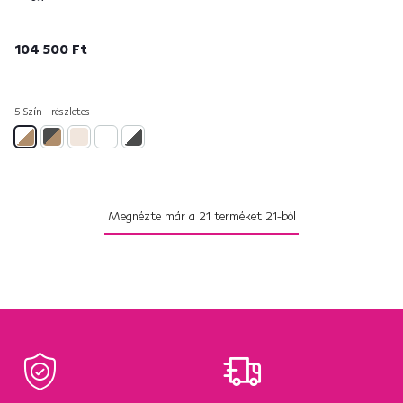
104 500 Ft
5 Szín - részletes
Megnézte már a
21
terméket
21
-ból