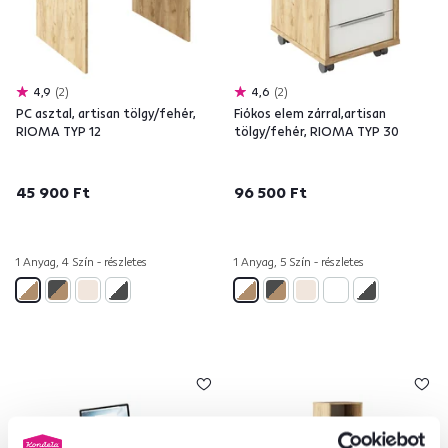
4,9
2
4,6
2
PC asztal, artisan tölgy/fehér,
Fiókos elem zárral,artisan
RIOMA TYP 12
tölgy/fehér, RIOMA TYP 30
45 900 Ft
96 500 Ft
1 Anyag, 4 Szín - részletes
1 Anyag, 5 Szín - részletes