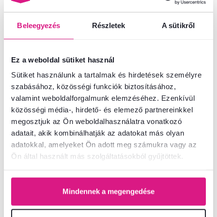
Beleegyezés
Részletek
A sütikről
Ez a weboldal sütiket használ
Sütiket használunk a tartalmak és hirdetések személyre
4,6
3
5,0
2
Íróasztal, artisan tölgy/fehér,
Magas állvány, artisan
szabásához, közösségi funkciók biztosításához,
RIOMA TYP 17
tölgy/fehér, RIOMA TYP 02
valamint weboldalforgalmunk elemzéséhez. Ezenkívül
közösségi média-, hirdető- és elemező partnereinkkel
megosztjuk az Ön weboldalhasználatra vonatkozó
41 500 Ft
80 900 Ft
adatait, akik kombinálhatják az adatokat más olyan
adatokkal, amelyeket Ön adott meg számukra vagy az
Ön által használt más szolgáltatásokból gyűjtöttek.
1 Anyag, 5 Szín - részletes
4 Szín - részletes
Mindennek a megengedése
Ingyenes
Ingyenes