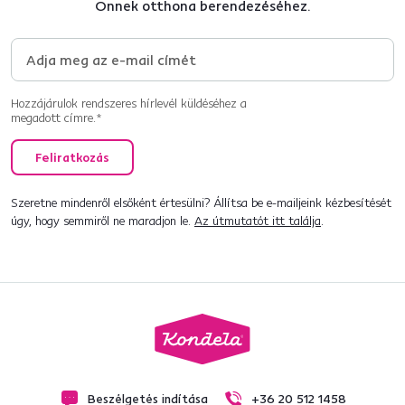
Önnek otthona berendezéséhez.
Hozzájárulok rendszeres hírlevél küldéséhez a
megadott címre.*
Feliratkozás
Szeretne mindenről elsőként értesülni? Állítsa be e-mailjeink kézbesítését
úgy, hogy semmiről ne maradjon le.
Az útmutatót itt találja
.
Beszélgetés indítása
+36 20 512 1458