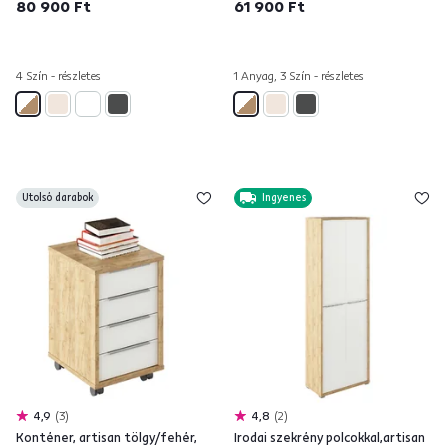
80 900 Ft
61 900 Ft
4 Szín - részletes
1 Anyag, 3 Szín - részletes
Utolsó darabok
Ingyenes
4,9
3
4,8
2
Konténer, artisan tölgy/fehér,
Irodai szekrény polcokkal,artisan