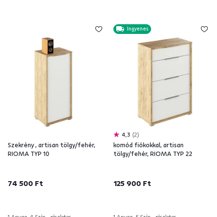
Ingyenes
4,3
2
Szekrény , artisan tölgy/fehér,
komód fiókokkal, artisan
RIOMA TYP 10
tölgy/fehér, RIOMA TYP 22
74 500 Ft
125 900 Ft
1 Anyag, 4 Szín - részletes
1 Anyag, 5 Szín - részletes