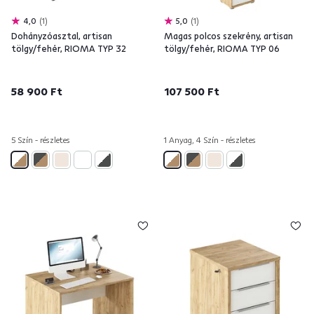
4,0
1
5,0
1
Dohányzóasztal, artisan
Magas polcos szekrény, artisan
tölgy/fehér, RIOMA TYP 32
tölgy/fehér, RIOMA TYP 06
58 900 Ft
107 500 Ft
5 Szín - részletes
1 Anyag, 4 Szín - részletes