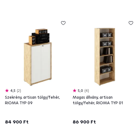
4,5
2
5,0
4
Szekrény, artisan tölgy/fehér,
Magas állvány, artisan
RIOMA TYP 09
tölgy/fehér, RIOMA TYP 01
84 900 Ft
86 900 Ft