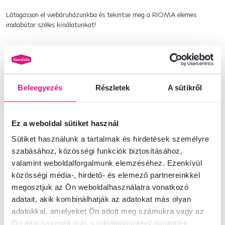
Látogasson el webáruházunkba és tekintse meg a RIOMA elemes
irodabútor széles kínálatunkat!
Termékszám : 0000281228
Beleegyezés
Alapparaméterek
Részletek
A sütikről
Méretek és specifikációk
Ez a weboldal sütiket használ
Sütiket használunk a tartalmak és hirdetések személyre
Csomagolási információk
szabásához, közösségi funkciók biztosításához,
valamint weboldalforgalmunk elemzéséhez. Ezenkívül
közösségi média-, hirdető- és elemező partnereinkkel
megosztjuk az Ön weboldalhasználatra vonatkozó
Nem találta meg a szükséges információkat?
adatait, akik kombinálhatják az adatokat más olyan
Vegye fel velünk a kapcsolatot, és örömmel adunk tanácsot
adatokkal, amelyeket Ön adott meg számukra vagy az
+36 20 512 1458
Beszélgetés indítása
Ön által használt más szolgáltatásokból gyűjtöttek.