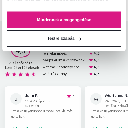
Mindennek a megengedése
Termékértékelések
Testre szabás
Könnyű összeszerelés
4,5
4,5
Termékminőség
4,5
Megfelel az elvárásoknak
4,5
2
ellenőrzött
A termék csomagolása
4,5
termékértékelések
Ár-érték arány
4,5
Jana P.
Marianna N
hviezdičiek
5
J
M
1.6.2023, Špačince,
24.8.2023, Lipt
Szlovákia
Teplička, Szlová
Értékelés ugyanahhoz a modellhez, de más
Értékelés ugyanahhoz a m
kivitelben
.
kivitelben
.