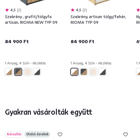
4,5
2
4,5
2
Szekrény , grafit/tölgyfa
Szekrény, artisan tölgy/fehér,
Ny
artisan, RIOMA NEW TYP 09
RIOMA TYP 09
R
84 900 Ft
84 900 Ft
6
1 Anyag, 4 Szín - részletes
1 Anyag, 4 Szín - részletes
1 
Gyakran vásárolták együtt
Kiárusítás
Utolsó darabok