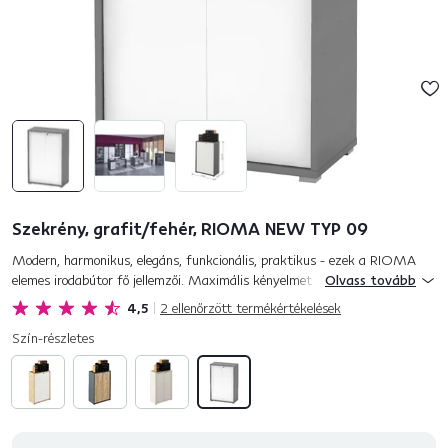
Szekrény, grafit/fehér, RIOMA NEW TYP 09
Modern, harmonikus, elegáns, funkcionális, praktikus - ezek a RIOMA
elemes irodabútor fő jellemzői. Maximális kényelmet biztosít a
Olvass tovább
munkavégzéshez és kellemes, motiváló munkahelyi légkört terem...
4,5
2
ellenőrzött termékértékelések
Szín-részletes