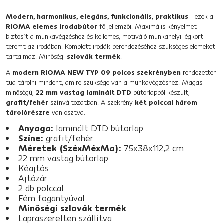
Modern, harmonikus, elegáns, funkcionális, praktikus
- ezek a
RIOMA elemes irodabútor
fő jellemzői. Maximális kényelmet
biztosít a munkavégzéshez és kellemes, motiváló munkahelyi légkört
teremt az irodában. Komplett irodák berendezéséhez szükséges elemeket
tartalmaz. Minőségi
szlovák termék
.
A
modern RIOMA NEW TYP 09 polcos szekrényben
rendezetten
tud tárolni mindent, amire szüksége van a munkavégzéshez. Magas
minőségű,
22 mm vastag laminált DTD
bútorlapból készült,
grafit/fehér
színváltozatban. A szekrény
két polccal három
tárolórészre
van osztva.
Anyaga:
laminált DTD bútorlap
Színe:
grafit/fehér
Méretek (SzéxMéxMa):
75x38x112,2 cm
22 mm vastag bútorlap
Kéajtós
Ajtózár
2 db polccal
Fém fogantyúval
Minőségi szlovák termék
Lapraszerelten szállítva