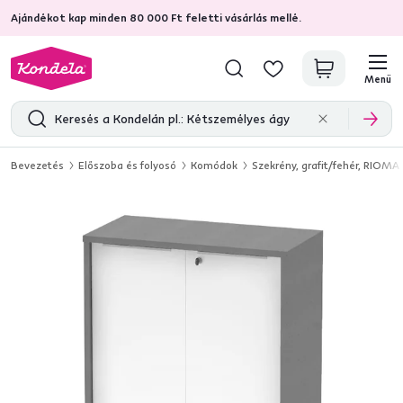
Ajándékot kap minden 80 000 Ft feletti vásárlás mellé.
4,7
31 157
ellenőrzött termékértékelések
Menü
Bevezetés
Előszoba és folyosó
Komódok
Szekrény, grafit/fehér, RIOM