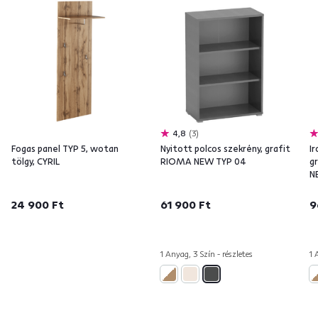
4,8
3
Fogas panel TYP 5, wotan
Nyitott polcos szekrény, grafit
Ir
tölgy, CYRIL
RIOMA NEW TYP 04
g
N
24 900 Ft
61 900 Ft
9
1 Anyag, 3 Szín - részletes
1 