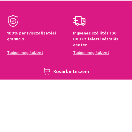
100% pénzvisszafizetési
Ingyenes szállítás 100
garancia
000 Ft feletti vásárlás
esetén.
Tudjon meg többet
Tudjon meg többet
Kosárba teszem
95%-a a központi
Garancia az áru
raktárkészletről elérhető
visszatérítésére 60
napon belül
Tudjon meg többet
Tudjon meg többet