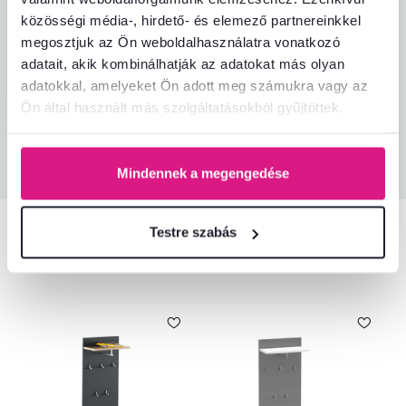
Automatikusan lefordítva.
Eredeti
közösségi média-, hirdető- és elemező partnereinkkel
megjelenítése (szlovák)
megosztjuk az Ön weboldalhasználatra vonatkozó
Igazolt
Hasznos
adatait, akik kombinálhatják az adatokat más olyan
vásárlás
(0x)
adatokkal, amelyeket Ön adott meg számukra vagy az
Ön által használt más szolgáltatásokból gyűjtöttek.
Minden értékelés
Mindennek a megengedése
Testre szabás
Hasonló termékek