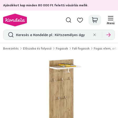
Ajándékot kap minden 80 000 Ft feletti vásárlás mellé.
4,7
31 211
ellenőrzött termékértékelések
Menü
Bevezetés
Előszoba és folyosó
Fogasok
Fali fogasok
Fogas elem, art