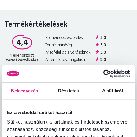
Termékértékelések
Könnyű összeszerelés
5,0
4,4
Termékminőség
5,0
Megfelel az elvárásoknak
5,0
1
ellenőrzött
A termék csomagolása
2,0
termékértékelés
Ár-érték arány
5,0
Névtelen
csillag
Beleegyezés
Részletek
4.4
A sütikről
N
27.4.2023, Hlohovec,
Szlovákia
rosszul csomagolt darab. sajnos
Ez a weboldal sütiket használ
megsérült, de szerencsére a hátlapon
Sütiket használunk a tartalmak és hirdetések személyre
Értékelés ugyanahhoz a modellhez, de más
szabásához, közösségi funkciók biztosításához,
kivitelben
.
valamint weboldalforgalmunk elemzéséhez. Ezenkívül