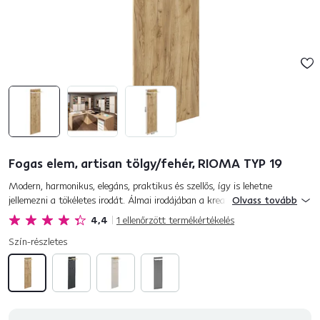
Fogas elem, artisan tölgy/fehér, RIOMA TYP 19
Modern, harmonikus, elegáns, praktikus és szellős, így is lehetne
jellemezni a tökéletes irodát. Álmai irodájában a kreativitás és
Olvass tovább
effektivitás atmoszférája uralkodik. Bemutatjuk Önnek a RIOMA
4,4
1
ellenőrzött termékértékelés
eleme...
Szín-részletes