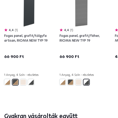
4,4
1
4,4
1
Fogas panel, grafit/tölgyfa
Fogas panel, grafit/féher,
F
artisan, RIOMA NEW TYP 19
RIOMA NEW TYP 19
M
66 900 Ft
66 900 Ft
4
1 Anyag, 4 Szín - részletes
1 Anyag, 4 Szín - részletes
Gyakran vásárolták együtt