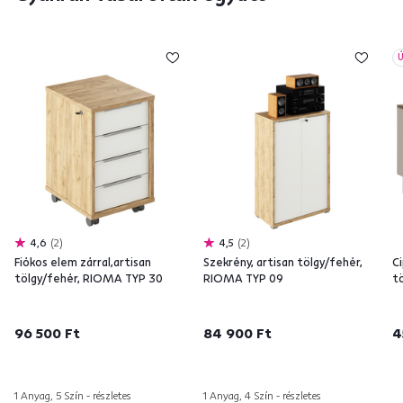
Ú
4,6
2
4,5
2
Fiókos elem zárral,artisan
Szekrény, artisan tölgy/fehér,
C
tölgy/fehér, RIOMA TYP 30
RIOMA TYP 09
tö
96 500 Ft
84 900 Ft
4
1 Anyag, 5 Szín - részletes
1 Anyag, 4 Szín - részletes