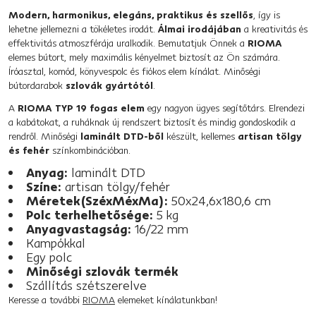
Modern, harmonikus, elegáns, praktikus és szellős
, így is
lehetne jellemezni a tökéletes irodát.
Álmai irodájában
a kreativitás és
effektivitás atmoszférája uralkodik. Bemutatjuk Önnek a
RIOMA
elemes bútort, mely maximális kényelmet biztosít az Ön számára.
Íróasztal, komód, könyvespolc és fiókos elem kínálat. Minőségi
bútordarabok
szlovák gyártótól
.
A
RIOMA TYP 19 fogas elem
egy nagyon ügyes segítőtárs. Elrendezi
a kabátokat, a ruháknak új rendszert biztosít és mindig gondoskodik a
rendről. Minőségi
laminált DTD-ből
készült, kellemes
artisan tölgy
és fehér
színkombinációban.
Anyag:
laminált DTD
Színe:
artisan tölgy/fehér
Méretek(SzéxMéxMa):
50x24,6x180,6 cm
Polc terhelhetősége:
5 kg
Anyagvastagság:
16/22 mm
Kampókkal
Egy polc
Minőségi szlovák termék
Szállítás szétszerelve
Keresse a további
RIOMA
elemeket kínálatunkban!