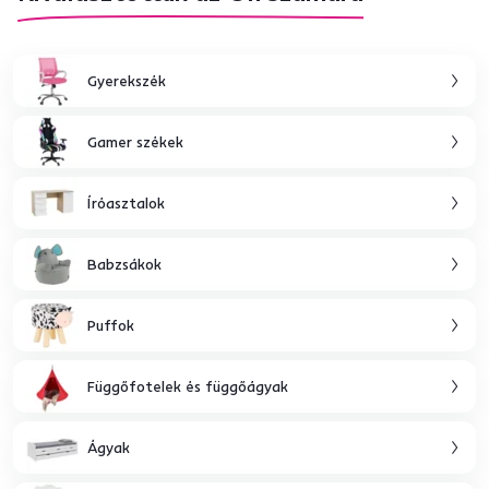
Gyerekszék
Gamer székek
Íróasztalok
Babzsákok
Puffok
Függőfotelek és függőágyak
Ágyak