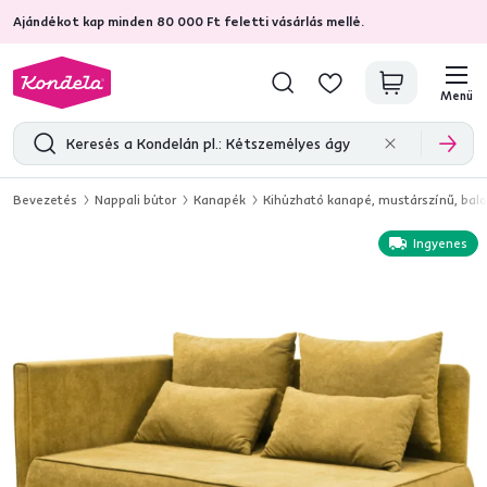
Ajándékot kap minden 80 000 Ft feletti vásárlás mellé.
4,7
31 211
ellenőrzött termékértékelések
Menü
Bevezetés
Nappali bútor
Kanapék
Kihúzható kanapé, mustárszínű, balo
Ingyenes