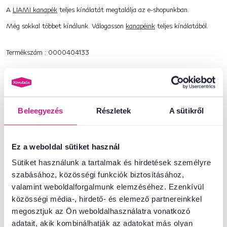
A
LIAMI kanapék
teljes kínálatát megtalálja az e-shopunkban.
Még sokkal többet kínálunk. Válogasson
kanapéink
teljes kínálatából.
Termékszám : 0000404133
Alapparaméterek
Beleegyezés
Részletek
A sütikről
Méretek és specifikációk
Csomagolási információk
Ez a weboldal sütiket használ
Sütiket használunk a tartalmak és hirdetések személyre
szabásához, közösségi funkciók biztosításához,
Nem találta meg a szükséges információkat?
valamint weboldalforgalmunk elemzéséhez. Ezenkívül
Vegye fel velünk a kapcsolatot, és örömmel adunk tanácsot
közösségi média-, hirdető- és elemező partnereinkkel
megosztjuk az Ön weboldalhasználatra vonatkozó
+36 20 512 1458
Beszélgetés indítása
adatait, akik kombinálhatják az adatokat más olyan