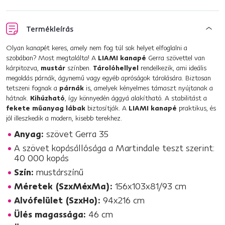
Termékleírás
Olyan kanapét keres, amely nem fog túl sok helyet elfoglalni a
szobában? Most megtalálta! A
LIAMI kanapé
Gerra szövettel van
kárpitozva,
mustár
színben.
Tárolóhellyel
rendelkezik, ami ideális
megoldás párnák, ágynemű vagy egyéb apróságok tárolására. Biztosan
tetszeni fognak a
párnák
is, amelyek kényelmes támaszt nyújtanak a
hátnak.
Kihúzható
, így könnyedén ággyá alakítható. A stabilitást a
fekete műanyag lábak
biztosítják. A
LIAMI kanapé
praktikus, és
jól illeszkedik a modern, kisebb terekhez.
Anyag:
szövet Gerra 35
A szövet kopásállósága a Martindale teszt szerint:
40 000 kopás
Szín:
mustárszínű
Méretek (SzxMéxMa):
156x103x81/93 cm
Alvófelület (SzxHo):
94x216 cm
Ülés magassága:
46 cm