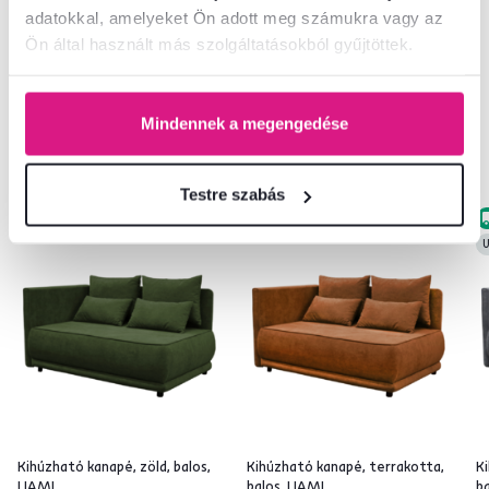
adatokkal, amelyeket Ön adott meg számukra vagy az
Ön által használt más szolgáltatásokból gyűjtöttek.
Mindennek a megengedése
Hasonló termékek
Testre szabás
Ingyenes
Ingyenes
U
Kihúzható kanapé, zöld, balos,
Kihúzható kanapé, terrakotta,
K
LIAMI
balos, LIAMI
ba