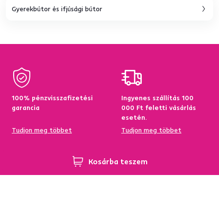
Gyerekbútor és ifjúsági bútor
100% pénzvisszafizetési
Ingyenes szállítás 100
garancia
000 Ft feletti vásárlás
esetén.
Tudjon meg többet
Tudjon meg többet
Kosárba teszem
95%-a a központi
Garancia az áru
raktárkészletről elérhető
visszatérítésére 60
napon belül
Tudjon meg többet
Tudjon meg többet