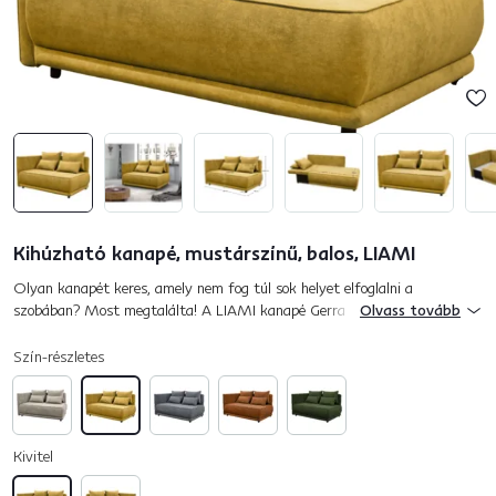
Kihúzható kanapé, mustárszínű, balos, LIAMI
Olyan kanapét keres, amely nem fog túl sok helyet elfoglalni a
szobában? Most megtalálta! A LIAMI kanapé Gerra szövettel van
Olvass tovább
kárpitozva, mustár színben. Tárolóhellyel rendelkezik, ami ideális mego...
Szín-részletes
Kivitel