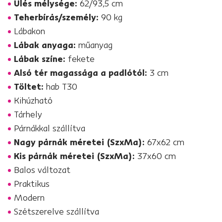
Ülés mélysége:
62/93,5 cm
Teherbírás/személy:
90 kg
Lábakon
Lábak anyaga:
műanyag
Lábak színe:
fekete
Alsó tér magassága a padlótól:
3 cm
Töltet:
hab T30
Kihúzható
Tárhely
Párnákkal szállítva
Nagy párnák méretei (SzxMa):
67x62 cm
Kis párnák méretei (SzxMa):
37x60 cm
Balos változat
Praktikus
Modern
Szétszerelve szállítva