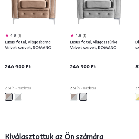
4,8
1
4,8
1
Luxus fotel, világosbarna
Luxus fotel, világosszürke
Di
Velvet szövet, ROMANO
Velvet szövet, ROMANO
s
246 900 Ft
246 900 Ft
8
2 Szín - részletes
2 Szín - részletes
3 
Kiválasztottuk az Ön számára