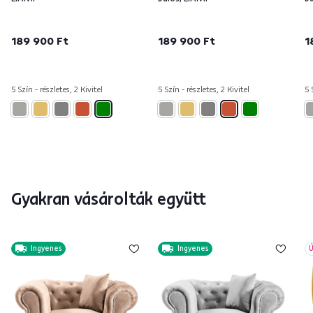
189 900 Ft
189 900 Ft
1
5 Szín - részletes, 2 Kivitel
5 Szín - részletes, 2 Kivitel
5 
Gyakran vásárolták együtt
Ingyenes
Ingyenes
Ú