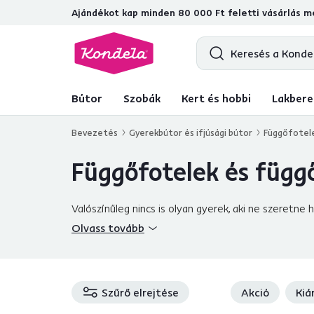
Ajándékot kap minden 80 000 Ft feletti vásárlás me
4,7
31 211
ellenőrzött termékértékelé
Bútor
Szobák
Kert és hobbi
Lakbere
Bevezetés
Gyerekbútor és ifjúsági bútor
Függőfotel
Függőfotelek és függ
Valószínűleg nincs is olyan gyerek, aki ne szeretn
Emlékeztesse őket erre az időszakra, és rendezze
Olvass tovább
bölcsővel vagy tojással
. Ez a kiegészítő biztos
mennyezetre akasztós foteleket vagy
saját állv
szereplő kényelmes
párnákkal
, és egy
minőségi plé
bútorokból, íróasztalból és székből áll. Népszerű 
Szűrő elrejtése
Akció
Kiá
tanácsunkat, és merítsen ihletet a széles válasz