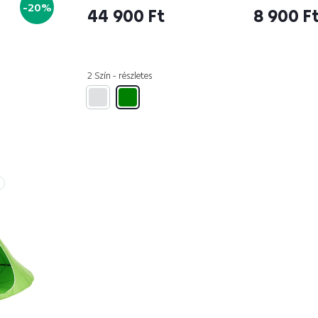
-20%
44 900 Ft
8 900 F
2 Szín - részletes