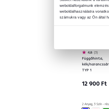
Szállítva:
Kiárusítás
weboldalforgalmunk elemzésé
Párnákkal
2
weboldalhasználatra vonatko
számukra vagy az Ön által ha
Double
Igen
5
Teherbírás (kg)
4,8
3
ettől
eddig
Függőhinta,
kék/narancssár
TYP 1
12 900 Ft
Használat
2 Anyag, 3 Szín - rés