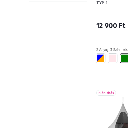
TYP 1
Modell
12 900 Ft
KEROL
1
KLORIN
7
2 Anyag, 3 Szín - rés
LINDO
3
OFRAME
4
PLATO
1
SIESTA TYP 1
3
SVING
1
VINTO
1
Kiárusítás
Szélesség (cm)
ettől
eddig