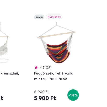
Akció
Kiárusítás
4,5
27
 krémszínű,
Függő szék, fehér/csík
minta, LINDO NEW
6 900 Ft
-14%
Ft
5 900 Ft