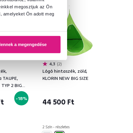
ítás
Kiárusítás
einkkel megosztjuk az Ön
l, amelyeket Ön adott meg
dennek a megengedése
4,3
2
zék,
Lógó hintaszék, zöld,
a TAUPE,
KLORIN NEW BIG SIZE
TYP 2 BIG
-18%
Ft
44 500 Ft
2 Szín - részletes