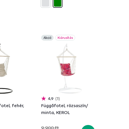
Akció
Kiárusítás
4,9
3
otel, fehér,
Függőfotel, rózsaszín/
minta, KEROL
9 900 Ft