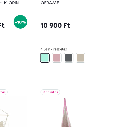
e, KLORIN
OFRAME
-18%
Ft
10 900 Ft
4 Szín - részletes
ítás
Kiárusítás