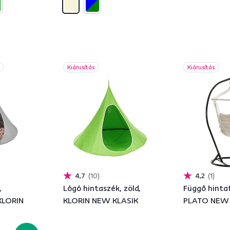
Kiárusítás
Kiárusítás
4,7
10
4,2
1
,
Lógó hintaszék, zöld,
Függő hintaf
 KLORIN
KLORIN NEW KLASIK
PLATO NEW