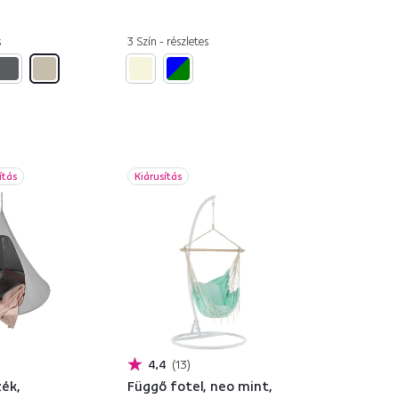
s
3 Szín - részletes
ítás
Kiárusítás
4,4
13
zék,
Függő fotel, neo mint,