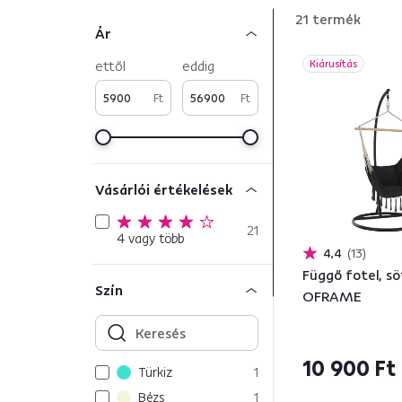
21
termék
Ár
ettől
eddig
Kiárusítás
Ft
Ft
Vásárlói értékelések
21
4 vagy több
4,4
13
Függő fotel, sö
Szín
OFRAME
10 900 Ft
Türkiz
1
Bézs
1