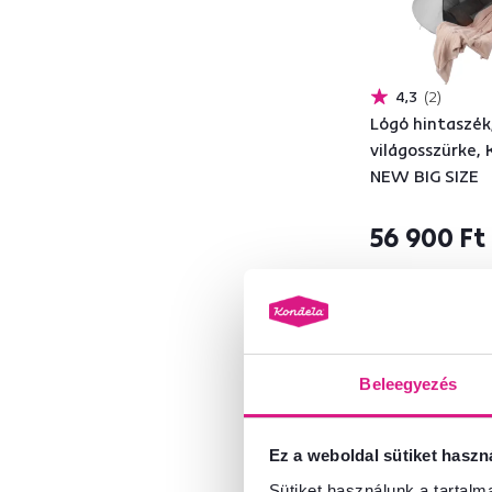
4,3
2
Mélység (cm)
Lógó hintaszék
világosszürke,
ettől
eddig
NEW BIG SIZE
56 900 Ft
Magasság (cm)
2 Szín - részletes
ettől
eddig
Beleegyezés
Ez a weboldal sütiket haszn
Sütiket használunk a tartal