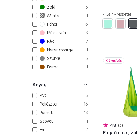
Zöld
5
4 Szín - részletes
Minta
1
Fehér
6
Rózsaszín
3
Kék
2
Narancssárga
1
Szürke
5
Kiárusítás
Barna
1
Anyag
PVC
3
Poliészter
16
Pamut
13
Szövet
1
4,8
3
Fa
7
Függőhinta, zö