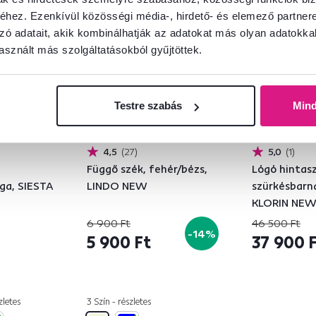
Akció
Kiárusítás
Akció
Kiárus
hez. Ezenkívül közösségi média-, hirdető- és elemező partner
zó adatait, akik kombinálhatják az adatokat más olyan adatokka
sznált más szolgáltatásokból gyűjtöttek.
Testre szabás
Min
4,5
27
5,0
1
Függő szék, fehér/bézs,
Lógó hintas
ga, SIESTA
LINDO NEW
szürkésbarn
KLORIN NEW 
SIZE
6 900 Ft
46 500 Ft
-14%
5 900 Ft
37 900 
zletes
3 Szín - részletes