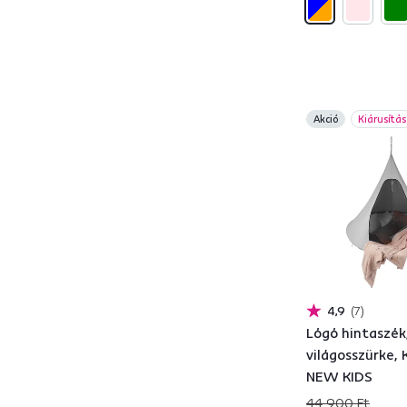
Kert
19
Előszoba
3
Nappali bútor
9
Terasz
20
Nyári terasz
2
Akció
Kiárusítás
Gyerekszoba
12
Ülésmagasság (cm)
ettől
eddig
4,9
7
Lógó hintaszék
világosszürke,
NEW KIDS
44 900 Ft