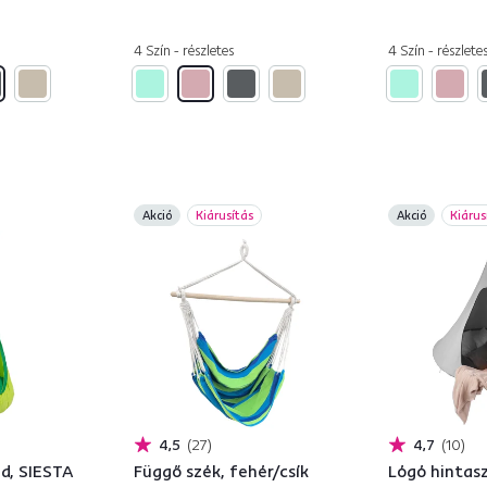
4 Szín - részletes
4 Szín - részlete
Akció
Kiárusítás
Akció
Kiárus
4,5
27
4,7
10
ld, SIESTA
Függő szék, fehér/csík
Lógó hintas