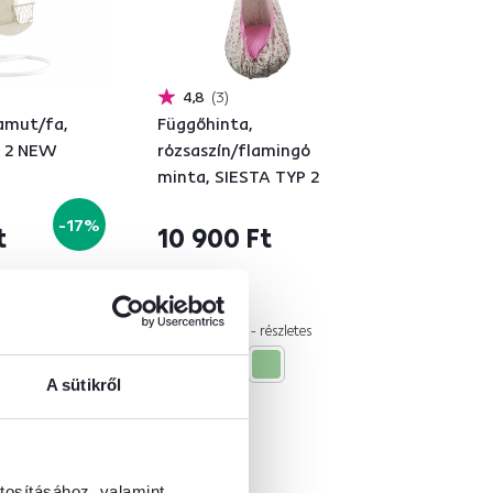
4,8
3
amut/fa,
Függőhinta,
O 2 NEW
rózsaszín/flamingó
minta, SIESTA TYP 2
-17%
t
10 900 Ft
2 Anyag, 3 Szín - részletes
A sütikről
tosításához, valamint