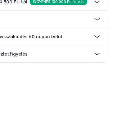
 4 500 Ft-tól
INGYENES 100 000 Ft felett
visszaküldés 60 napon belül
szletfigyelés