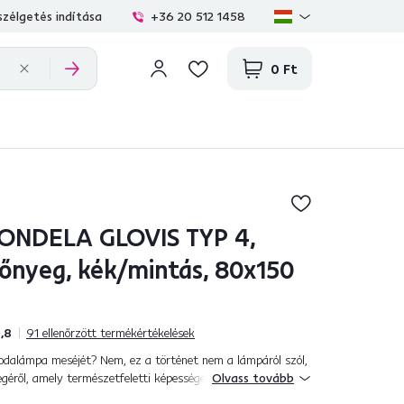
zélgetés indítása
+36 20 512 1458
0 Ft
NDELA GLOVIS TYP 4,
zőnyeg, kék/mintás, 80x150
,8
91
ellenőrzött termékértékelések
sodalámpa meséjét? Nem, ez a történet nem a lámpáról szól,
éről, amely természetfeletti képességekkel rendelkezik. És
Olvass tovább
ékos és f...