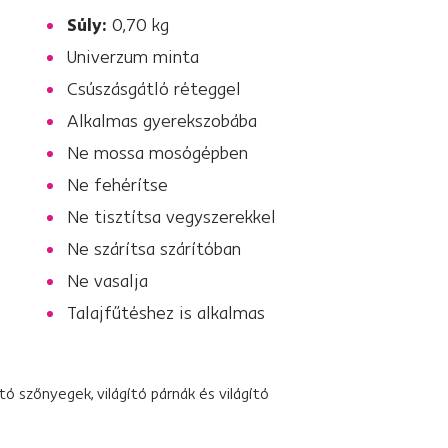
Súly:
0,70 kg
Univerzum minta
Csúszásgátló réteggel
Alkalmas gyerekszobába
Ne mossa mosógépben
Ne fehérítse
Ne tisztítsa vegyszerekkel
Ne szárítsa szárítóban
Ne vasalja
Talajfűtéshez is alkalmas
tó szőnyegek, világító párnák és világító