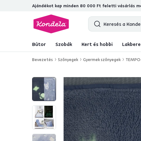
Ajándékot kap minden 80 000 Ft feletti vásárlás me
4,7
31 211
ellenőrzött termékértékelé
Bútor
Szobák
Kert és hobbi
Lakbere
Bevezetés
Szőnyegek
Gyermek szőnyegek
TEMPO-K