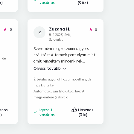
x)
vásárlás
(96x)
Zuzana H.
hviezdičiek
hviezdičiek
5
5
Z
8.12.2023, Svit,
Szlovákia
Szeretném megköszönni a gyors
szállítást.A termék pont olyan mint
, de
amit rendeltem mindenkinek
ajánlom.. hát, köszönöm
Olvass tovább
Értékelés ugyanahhoz a modellhez, de
más
kivitelben
.
Automatikusan lefordítva.
Eredeti
megjelenítése (szlovák)
znos
Igazolt
Hasznos
x)
vásárlás
(31x)