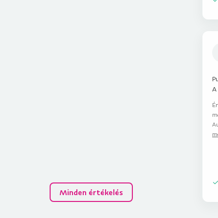
Pu
A
Ér
m
Au
me
Minden értékelés