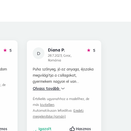
Diana P.
hviezdičiek
hviezdičiek
5
5
D
28.7.2023, Giroc,
Románia
ádom
Puha szőnyeg, jó az anyaga, éjszaka
megvilágítja a csillagokat,
gyermekem nagyon el van
, de
ragadtatva tőle.
Olvass tovább
Értékelés ugyanahhoz a modellhez, de
más
kivitelben
.
Automatikusan lefordítva.
Eredeti
megjelenítése (román)
znos
Igazolt
Hasznos