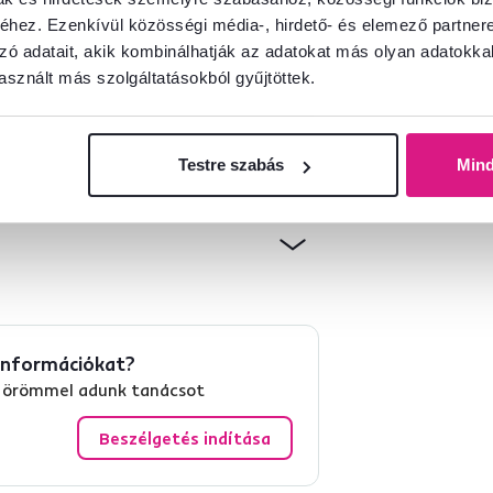
hez. Ezenkívül közösségi média-, hirdető- és elemező partner
zó adatait, akik kombinálhatják az adatokat más olyan adatokka
sznált más szolgáltatásokból gyűjtöttek.
Testre szabás
Min
információkat?
és örömmel adunk tanácsot
Beszélgetés indítása