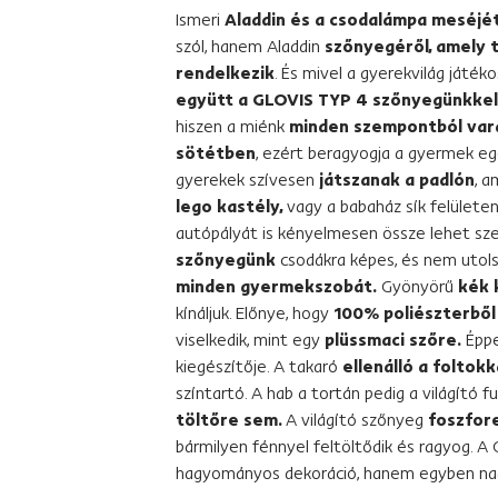
Ismeri
Aladdin és a csodalámpa meséjé
szól, hanem Aladdin
szőnyegéről, amely 
rendelkezik
. És mivel a gyerekvilág játéko
együtt a GLOVIS TYP 4 szőnyegünkkel
hiszen a miénk
minden szempontból vará
sötétben
, ezért beragyogja a gyermek eg
gyerekek szívesen
játszanak a padlón
, a
lego kastély,
vagy a babaház sík felületen
autópályát is kényelmesen össze lehet szer
szőnyegünk
csodákra képes, és nem utol
minden gyermekszobát.
Gyönyörű
kék 
kínáljuk. Előnye, hogy
100% poliészterből
viselkedik, mint egy
plüssmaci szőre.
Éppe
kiegészítője. A takaró
ellenálló a foltok
színtartó. A hab a tortán pedig a világító f
töltőre sem.
A világító szőnyeg
foszfor
bármilyen fénnyel feltöltődik és ragyog.
hagyományos dekoráció, hanem egyben nagy