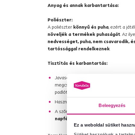
Anyag és annak karbantartása:
Poliészter:
A poliészter
könnyű és puha
, ezért a ját
növeljék a termékek puhaságát
. Az il
nedvességet, puha, nem csavarodik, és
tartóssággal rendelkeznek
.
Tisztítás és karbantartás:
Javasoljuk, hogy használjon
alátétet a
megcsúszást, ugyanakkor meghosszabbí
padlót.
Használja a szőnyeget zárt térben -
be
Beleegyezés
A szőnyeg halványulásának elkerülése
napfénynek
.
Ez a weboldal sütiket haszn
Sütiket használunk a tartal