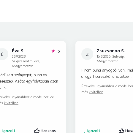
Éva S.
Zsuzsanna S.
hviezdičiek
5
É
Z
25.9.2023,
16.3.2026, Sülysáp,
Szigetszentmiklós,
Magyarország
Magyarország
Finom puha anyagból van. Im
mádjuk a szőnyeget, puha és
ahogy fluoreszkál a sötétben.
eseszép. Azóta egyfolytában azon
Értékelés ugyanahhoz a modellhez
ünk.
más
kivitelben
.
tékelés ugyanahhoz a modellhez, de
ás
kivitelben
.
Igazolt
Hasznos
Igazolt
Has