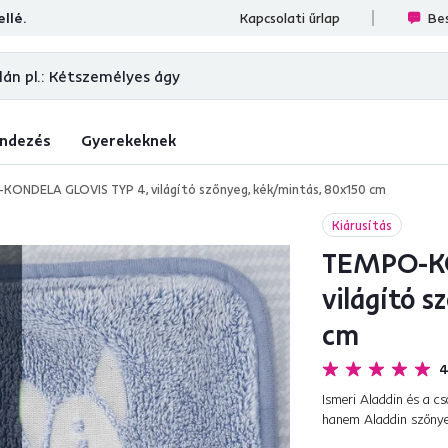
llé.
sek
Kapcsolati űrlap
Bes
ndezés
Gyerekeknek
ONDELA GLOVIS TYP 4, világító szőnyeg, kék/mintás, 80x150 cm
Kiárusítás
TEMPO-KO
világító s
cm
4
Ismeri Aladdin és a c
hanem Aladdin szőnyeg
mivel a gyerekvilág ját