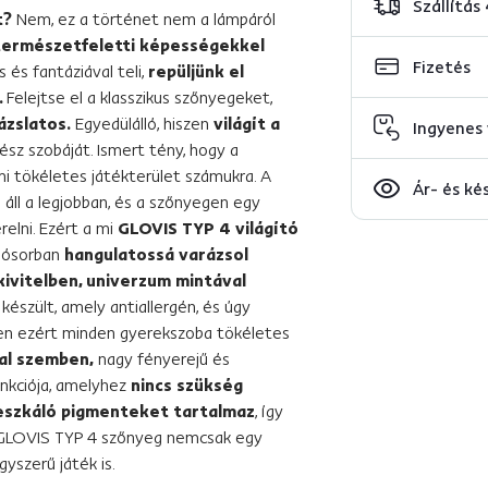
Szállítás
t?
Nem, ez a történet nem a lámpáról
természetfeletti képességekkel
Fizetés
s és fantáziával teli,
repüljünk el
.
Felejtse el a klasszikus szőnyegeket,
zslatos.
Egyedülálló, hiszen
világít a
Ingyenes 
ész szobáját. Ismert tény, hogy a
mi tökéletes játékterület számukra. A
Ár- és ké
 áll a legjobban, és a szőnyegen egy
elni. Ezért a mi
GLOVIS TYP 4 világító
sósorban
hangulatossá varázsol
kivitelben, univerzum mintával
készült, amely antiallergén, és úgy
n ezért minden gyerekszoba tökéletes
kal szemben,
nagy fényerejű és
unkciója, amelyhez
nincs szükség
eszkáló pigmenteket tartalmaz
, így
 A GLOVIS TYP 4 szőnyeg nemcsak egy
szerű játék is.