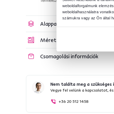
Termékszám : 0000352094
weboldalforgalmunk elemzésé
weboldalhasználatra vonatko
számukra vagy az Ön által ha
Alapparaméterek
Méretek és specifikációk
Csomagolási információk
Nem találta meg a szükséges 
Vegye fel velünk a kapcsolatot, 
+36 20 512 1458