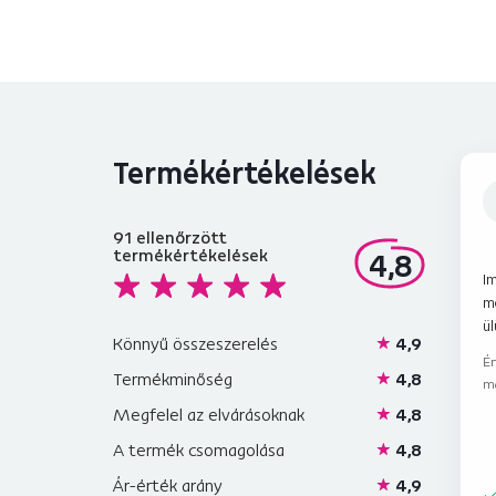
Termékértékelések
91
ellenőrzött
termékértékelések
4,8
I
m
ül
Könnyű összeszerelés
4,9
Ér
Termékminőség
4,8
m
Megfelel az elvárásoknak
4,8
A termék csomagolása
4,8
Ár-érték arány
4,9