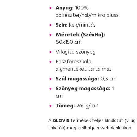
Anyag:
100%
poliészter/hab/mikro plüss
Szín:
kék/mintás
Méretek (SzéxHo):
80x150 cm
Világító szőnyeg
Foszforeszkáló
pigmenteket tartalmaz
Szál magassága:
0,3 cm
Szőnyeg magassága:
1
cm
Tömeg:
260g/m2
A
GLOVIS
termékek teljes kínálatát (világí
takarók) megtalálhatja a weboldalunkon.