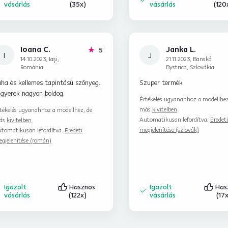
vásárlás
(35x)
vásárlás
(120
Ioana C.
Janka L.
hviezdičiek
5
I
J
14.10.2023, Iaşi,
21.11.2023, Banská
Románia
Bystrica, Szlovákia
ha és kellemes tapintású szőnyeg.
Szuper termék
 gyerek nagyon boldog.
Értékelés ugyanahhoz a modellhez
más
kivitelben
.
tékelés ugyanahhoz a modellhez, de
Automatikusan lefordítva.
Eredeti
ás
kivitelben
.
megjelenítése (szlovák)
tomatikusan lefordítva.
Eredeti
gjelenítése (román)
Igazolt
Hasznos
Igazolt
Has
vásárlás
(122x)
vásárlás
(17