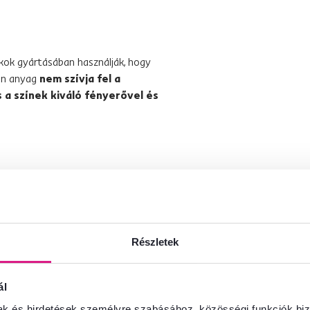
ékok gyártásában használják, hogy
yen anyag
nem szívja fel a
 a színek kiváló fényerővel és
 szőnyeg alá
, amely megakadályozza a
tja a szőnyeg élettartamát és védi a
nt
, és védje a nedvességtől.
Részletek
 érdekében
ne tegye ki közvetlen
ál
mak és hirdetések személyre szabásához, közösségi funkciók biz