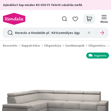
Ajándékot kap minden 80 000 Ft feletti vásárlás mellé.
4,7
31 375
ellenőrzött termékértékelések
Menü
Bevezetés
Nappali bútor
Ülőgarnitúra
Sarokkanapék
Ülőgarnitúra, s
Ingyenes