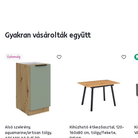
Gyakran vásárolták együtt
Újdonság
Alsó szekrény,
Kihúzható étkezőasztal, 120-
K
aquamarine/artisan tölgy,
160x80 cm, tölgy/fekete,
V