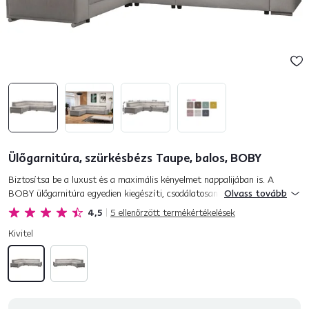
Ülőgarnitúra, szürkésbézs Taupe, balos, BOBY
Biztosítsa be a luxust és a maximális kényelmet nappalijában is. A
BOBY ülőgarnitúra egyedien kiegészíti, csodálatosan formálja és
Olvass tovább
beragyogja otthonát. Soro szövettel kárpitozott szürkésbézs TAUPE...
4,5
5
ellenőrzött termékértékelések
Kivitel