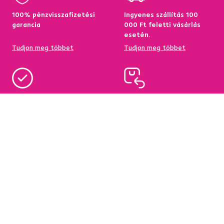
100% pénzvisszafizetési
Ingyenes szállítás 100
garancia
000 Ft feletti vásárlás
esetén.
Tudjon meg többet
Tudjon meg többet
95%-a a központi
Garancia az áru
raktárkészletről elérhető
visszatérítésére 60
napon belül
Tudjon meg többet
Tudjon meg többet
Hírlevél
Iratkozzon fel, és szerezzen
5 %
üdvözlő kedvezményt.