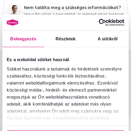
Nem találta meg a szükséges információkat?
Vegye fel velünk a kapcsolatot, és örömmel adunk tanácsot
+36 20 512 1458
Beszélgetés indítása
Beleegyezés
Részletek
A sütikről
Ez a weboldal sütiket használ
Termékértékelések
Sütiket használunk a tartalmak és hirdetések személyre
szabásához, közösségi funkciók biztosításához,
Könnyű összeszerelés
4,4
4,5
valamint weboldalforgalmunk elemzéséhez. Ezenkívül
Termékminőség
4,6
közösségi média-, hirdető- és elemező partnereinkkel
Megfelel az elvárásoknak
4,0
5
ellenőrzött
megosztjuk az Ön weboldalhasználatra vonatkozó
A termék csomagolása
5,0
termékértékelések
adatait, akik kombinálhatják az adatokat más olyan
Ár-érték arány
4,4
adatokkal, amelyeket Ön adott meg számukra vagy az
Ön által használt más szolgáltatásokból gyűjtöttek.
Juraj P.
Katka L.
csillag
3.8
J
K