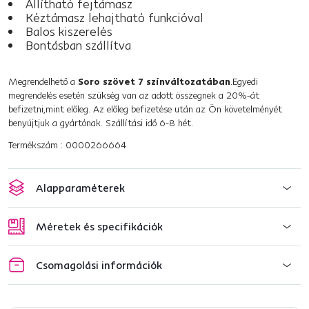
Állítható fejtámasz
Kéztámasz lehajtható funkcióval
Balos kiszerelés
Bontásban szállítva
Megrendelhető a
Soro szövet 7 színváltozatában
.Egyedi
megrendelés esetén szükség van az adott összegnek a 20%-át
befizetni,mint előleg. Az előleg befizetése után az Ön követelményét
benyújtjuk a gyártónak. Szállítási idő 6-8 hét.
Termékszám : 0000266664
Alapparaméterek
Méretek és specifikációk
Csomagolási információk