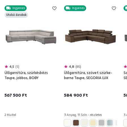
Ingyenes
Ingyenes
Utolsó darabok
4,5
5
4,8
85
Ülőgarnitúra, szürkésbézs
Ülőgarnitúra, szövet szürke-
Sa
Taupe, jobbos, BOBY
barna Taupe, SEGORIA LUX
S
567 500 Ft
584 900 Ft
5
2 Kivitel
3 Anyag, 11 Szín - részletes
3 