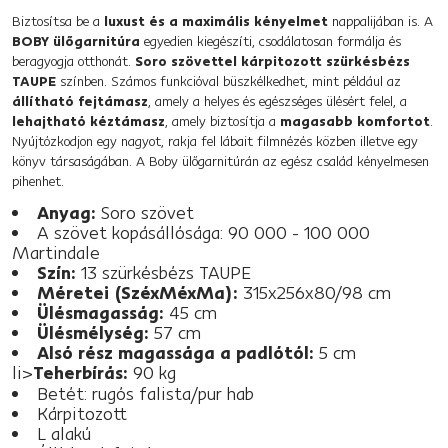
Biztosítsa be a
luxust és a maximális kényelmet
nappalijában is. A
BOBY ülőgarnitúra
egyedien kiegészíti, csodálatosan formálja és
beragyogja otthonát.
Soro szövettel kárpitozott szürkésbézs
TAUPE
színben. Számos funkcióval büszkélkedhet, mint például az
állítható fejtámasz
, amely a helyes és egészséges ülésért felel, a
lehajtható kéztámasz
, amely biztosítja a
magasabb komfortot
.
Nyújtózkodjon egy nagyot, rakja fel lábait filmnézés közben illetve egy
könyv társaságában. A Boby ülőgarnitúrán az egész család kényelmesen
pihenhet.
Anyag:
Soro szövet
A szövet kopásállósága: 90 000 - 100 000
Martindale
Szín:
13 szürkésbézs TAUPE
Méretei (SzéxMéxMa):
315x256x80/98 cm
Ülésmagasság:
45 cm
Ülésmélység:
57 cm
Alsó rész magassága a padlótól:
5 cm
li>
Teherbírás:
90 kg
Betét: rugós falista/pur hab
Kárpitozott
L alakú