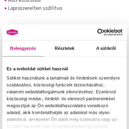
Lapraszerelten szállítva
Termékszám : 0000006044
Alapparaméterek
Beleegyezés
Részletek
A sütikről
Méretek és specifikációk
Ez a weboldal sütiket használ
Sütiket használunk a tartalmak és hirdetések személyre
Csomagolási információk
szabásához, közösségi funkciók biztosításához,
valamint weboldalforgalmunk elemzéséhez. Ezenkívül
közösségi média-, hirdető- és elemező partnereinkkel
Nem találta meg a szükséges információkat?
megosztjuk az Ön weboldalhasználatra vonatkozó
Vegye fel velünk a kapcsolatot, és örömmel adunk tanácsot
adatait, akik kombinálhatják az adatokat más olyan
adatokkal, amelyeket Ön adott meg számukra vagy az
+36 20 512 1458
Beszélgetés indítása
Ön által használt más szolgáltatásokból gyűjtöttek.