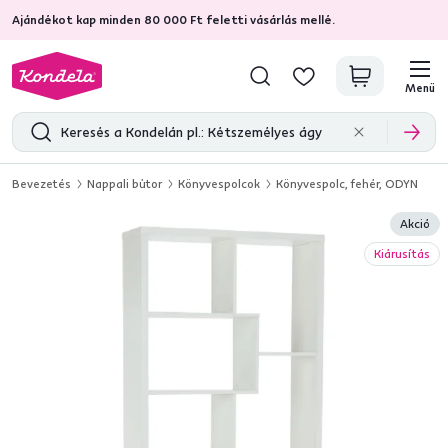
Ajándékot kap minden 80 000 Ft feletti vásárlás mellé.
4,7
31 211
ellenőrzött termékértékelések
Menü
Bevezetés
Nappali bútor
Könyvespolcok
Könyvespolc, fehér, ODYN
Akció
Kiárusítás