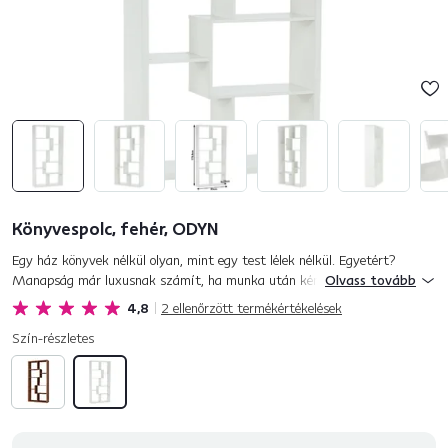
Könyvespolc, fehér, ODYN
Egy ház könyvek nélkül olyan, mint egy test lélek nélkül. Egyetért?
Manapság már luxusnak számít, ha munka után kényelembe helyezheti
Olvass tovább
magát és relaxálhat kedvenc könyvét olvasva. Van kedvenc könyv...
4,8
2
ellenőrzött termékértékelések
Szín-részletes