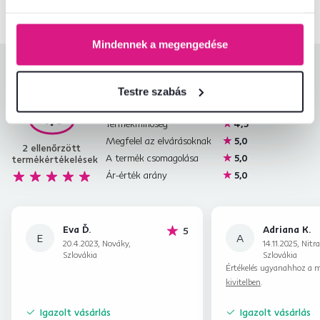
Mindennek a megengedése
Termékértékelések
Testre szabás
Könnyű összeszerelés
4,5
4,8
Termékminőség
4,5
Megfelel az elvárásoknak
5,0
2
ellenőrzött
A termék csomagolása
5,0
termékértékelések
Ár-érték arány
5,0
Eva Ď.
Adriana K.
hviezdičiek
5
E
A
20.4.2023, Nováky,
14.11.2025, Nitra
Szlovákia
Szlovákia
Értékelés ugyanahhoz a m
kivitelben
.
Igazolt vásárlás
Igazolt vásárlás