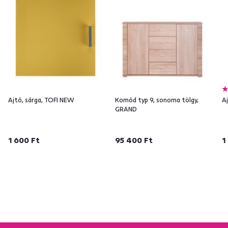
Ajtó, sárga, TOFI NEW
Komód typ 9, sonoma tölgy,
A
GRAND
1 600 Ft
95 400 Ft
1