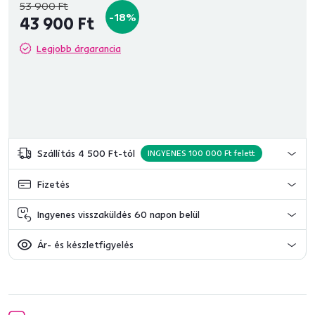
53 900 Ft
-18%
43 900 Ft
Legjobb árgarancia
Szállítás 4 500 Ft-tól
INGYENES 100 000 Ft felett
Fizetés
Ingyenes visszaküldés 60 napon belül
Ár- és készletfigyelés