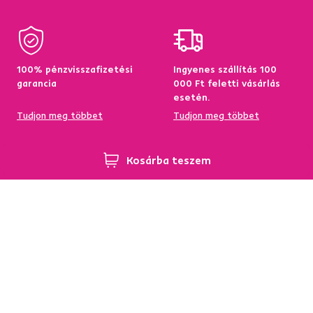
100% pénzvisszafizetési
Ingyenes szállítás 100
garancia
000 Ft feletti vásárlás
esetén.
Tudjon meg többet
Tudjon meg többet
Kosárba teszem
95%-a a központi
Garancia az áru
raktárkészletről elérhető
visszatérítésére 60
napon belül
Tudjon meg többet
Tudjon meg többet