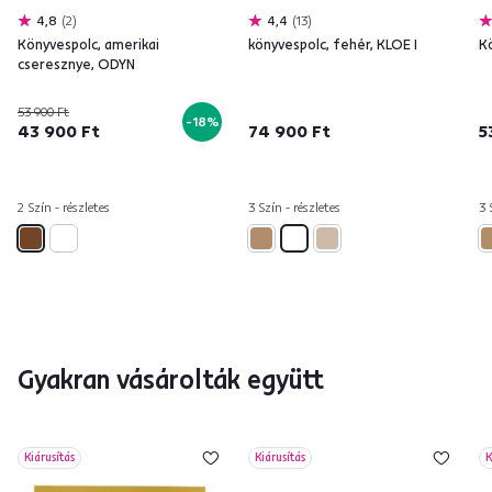
4,8
2
4,4
13
Könyvespolc, amerikai
könyvespolc, fehér, KLOE I
Kö
cseresznye, ODYN
53 900 Ft
-18%
43 900 Ft
74 900 Ft
5
2 Szín - részletes
3 Szín - részletes
3 
Gyakran vásárolták együtt
Kiárusítás
Kiárusítás
K