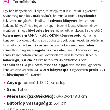
Termékleírás
Egy ház könyvek nélkül olyan, mint egy test lélek nélkül. Egyetért?
Manapság már
luxusnak
számít, ha munka után
kényelembe
helyezheti magát és relaxálhat
kedvenc könyvét
olvasva. Van
kedvenc könyve? Hát tegye ki, hogy mindenki lássa. Minden könyv
megérdelmi, hogy
kivételes helye
legyen otthonukban. Ezt lehetővé
teszi
a modern töbfunkciós ODYN könyvespolc
. Ha nem a
könyvek rajóngója, akkor a polcot dísztárgyak vagy képek tárolására is
használhatja. A
természetes
, de ugyanakkor
modern fehér
színváltozat egyéni
megjelenést és eleganciát
kölcsönöz neki,
ennek köszönhetően könnyen kombinálható más bútorokal.
Kiváló
minőségű
,
3,4 cm-es
laminált bútorlap biztosítja a polc
stabilitását
. A polc hátsó része
szalaggal
van borítva, így bárhol
könnyen elhelyezhető.
Az ODYN könyvespolc
egyszerűen
praktikus
és
látványos
bútordarab.
Anyag:
laminált DTD bútorlap
Szín:
fehér
Méretek (SzxMéxMa):
89x29x179,8 cm
Bútorlap vastagsága:
3,4 cm
ABS elzárással