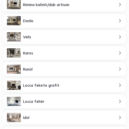
Rimina kašmír/dub artisan
Denlo
Velis
Karos
Runol
Locca fekete grafit
Locca fehér
Idol