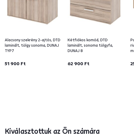
Alacsony szekrény 2-ajtós, DTD
Kétfiókos komód, DTD
P
laminált, tölgy sonoma, DUNAJ
laminált, sonoma tölgyfa,
ri
TYP7
DUNAJ 8
m
51 900 Ft
62 900 Ft
2
Kiválasztottuk az Ön számára