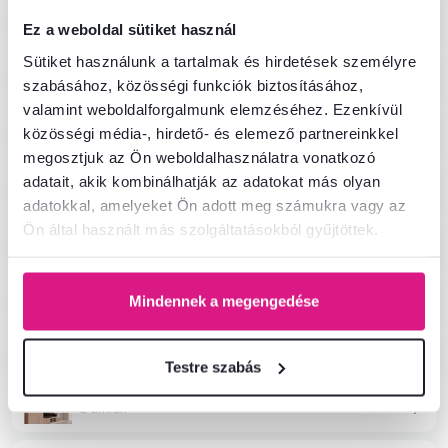
Irina
Ez a weboldal sütiket használ
Sütiket használunk a tartalmak és hirdetések személyre
Aris
szabásához, közösségi funkciók biztosításához,
valamint weboldalforgalmunk elemzéséhez. Ezenkívül
Kentak
közösségi média-, hirdető- és elemező partnereinkkel
megosztjuk az Ön weboldalhasználatra vonatkozó
adatait, akik kombinálhatják az adatokat más olyan
Stando
adatokkal, amelyeket Ön adott meg számukra vagy az
Ön által használt más szolgáltatásokból gyűjtöttek.
Ribana
Eyco
Mindennek a megengedése
Amoni
Testre szabás
Damian