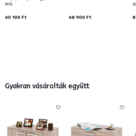
1K1S
2
60 100 Ft
68 900 Ft
8
Gyakran vásárolták együtt