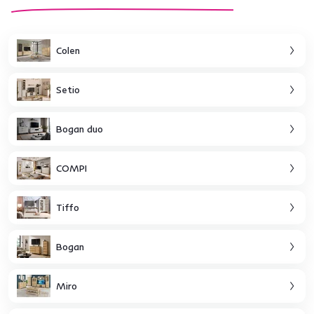
Colen
Setio
Bogan duo
COMPI
Tiffo
Bogan
Miro