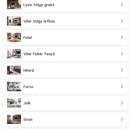
Leon tölgy grant
Vilar tölgy lefkas
Fidel
Vilar fehér fenyő
Hilard
Forso
Jolk
Siran