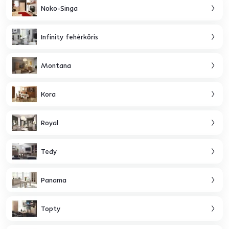
Noko-Singa
Infinity fehérkőris
Montana
Kora
Royal
Tedy
Panama
Topty