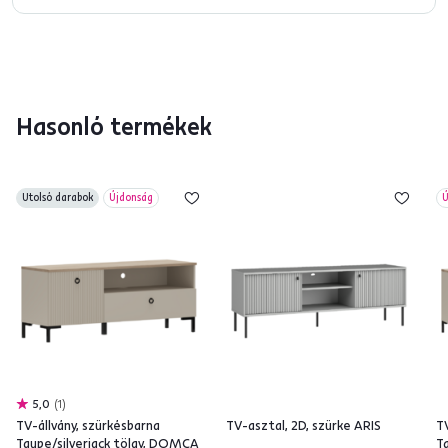
Hasonló termékek
Utolsó darabok
Újdonság
Ú
5,0
1
TV-állvány, szürkésbarna
TV-asztal, 2D, szürke ARIS
TV
Taupe/silverjack tölgy, DOMCA
T