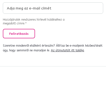
Hozzájárulok rendszeres hírlevél küldéséhez a
megadott címre.*
Feliratkozás
Szeretne mindenről elsőként értesülni? Állítsa be e-mailjeink kézbesítését
úgy, hogy semmiről ne maradjon le.
Az útmutatót itt találja
.
Beszélgetés indítása
+36 20 512 1458