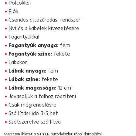
Polcokkal
Fiók
Csendes ajtózáródási rendszer
Nyílás a kábelek kivezetésére
Fogantyúkkal
Fogantyúk anyaga:
fém
Fogantyúk színe:
fekete
Lábakon
Lábak anyaga:
fém
Lábak színe:
fekete
Lábak magassága:
12 cm
Javasoljuk a falhoz rögzíteni
Csak megrendelésre
Szállítási idő 3-5 hét
Szétszerelve szállítva
Merítsen ihletet a
STYLE
bútorkészlet többi darabjából.