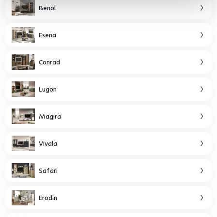
Benol
Esena
Conrad
Lugon
Magira
Vivala
Safari
Erodin