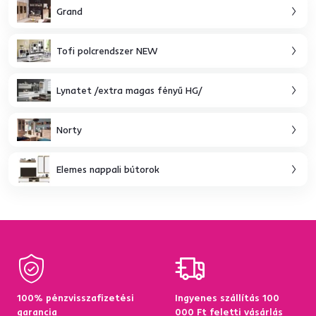
Grand
Tofi polcrendszer NEW
Lynatet /extra magas fényű HG/
Norty
Elemes nappali bútorok
100% pénzvisszafizetési
Ingyenes szállítás 100
garancia
000 Ft feletti vásárlás