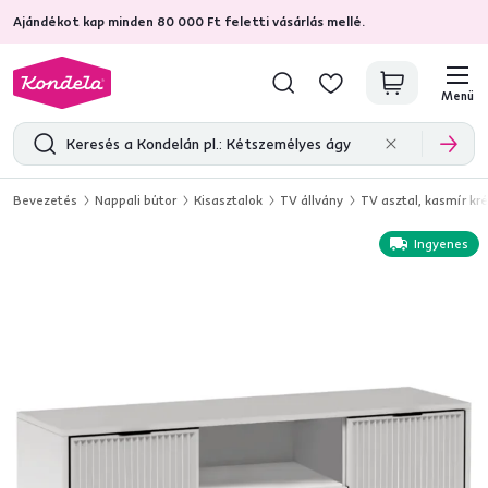
Ajándékot kap minden 80 000 Ft feletti vásárlás mellé.
4,7
31 211
ellenőrzött termékértékelések
Menü
Bevezetés
Nappali bútor
Kisasztalok
TV állvány
TV asztal, kasmír kr
Ingyenes