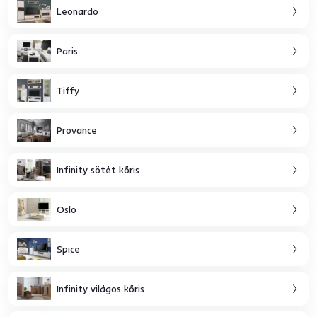
Leonardo
Paris
Tiffy
Provance
Infinity sötét kőris
Oslo
Spice
Infinity világos kőris