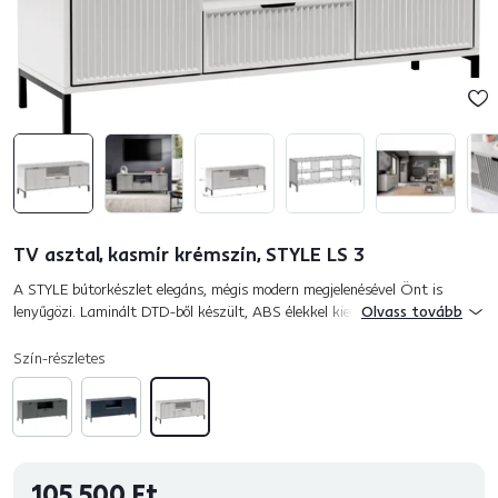
TV asztal, kasmír krémszín, STYLE LS 3
A STYLE bútorkészlet elegáns, mégis modern megjelenésével Önt is
lenyűgözi. Laminált DTD-ből készült, ABS élekkel kiegészítve, az ajtók
Olvass tovább
pedig fóliázott MDF-ből. A kasmír krém színváltozat egyedi é...
Szín-részletes
105 500 Ft