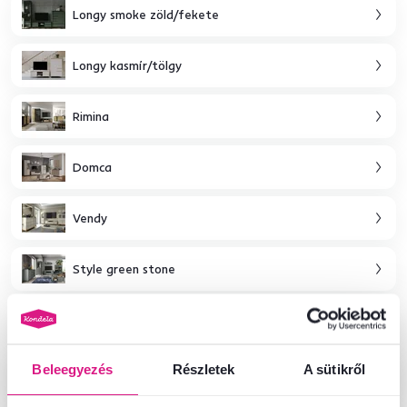
Longy smoke zöld/fekete
Longy kasmír/tölgy
Rimina
Domca
Vendy
Style green stone
Klio
Beleegyezés
Részletek
A sütikről
Next