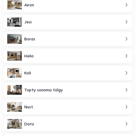
Airon
Jesi
Boras
Helio
Koli
Topty sonoma tölgy
Nust
Dorsi