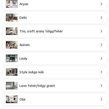
Aryan
Delis
Trio, craft arany tölgy/fehér
Aviram
Lindy
Style indigo kék
Leon fehér/tölgy grant
Olje