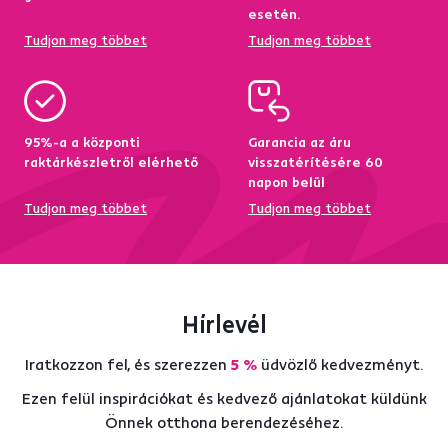
esetén.
Tudjon meg többet
Tudjon meg többet
95%-a a központi
Garancia az áru
raktárkészletről elérhető
visszatérítésére 60
napon belül
Tudjon meg többet
Tudjon meg többet
Hírlevél
Iratkozzon fel, és szerezzen
5 %
üdvözlő kedvezményt.
Ezen felül inspirációkat és kedvező ajánlatokat küldünk
Önnek otthona berendezéséhez.