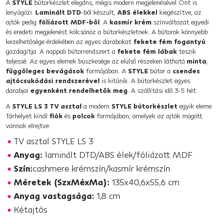
A
STYLE
bútorkészlet elegáns, mégis modern megjelenésével Önt is
lenyűgözi.
Laminált DTD
-ből készült,
ABS élekkel
kiegészítve, az
ajtók pedig
fóliázott MDF-ből
. A
kasmír krém
színváltozat egyedi
és eredeti megjelenést kölcsönöz a bútorkészletnek. A bútorok könnyebb
kezelhetősége érdekében az egyes darabokat
fekete fém fogantyú
gazdagítja. A nappali bútorrendszert a
fekete fém lábak
teszik
teljessé. Az egyes elemek büszkesége az elülső részeken látható
minta
,
függőleges bevágások
formájában. A
STYLE
bútor a
csendes
ajtócsukódási rendszerével
is kitűnik. A bútorkészlet egyes
darabjai
egyenként rendelhetők meg
. A szállítási idő 3-5 hét.
A
STYLE LS 3 TV asztal
a modern
STYLE bútorkészlet
egyik eleme.
Tárhelyet kínál
fiók
és
polcok
formájában, amelyek az ajtók mögött
vannak elrejtve.
TV asztal STYLE LS 3
Anyag:
laminált DTD/ABS élek/fóliázott MDF
Szín:
cashmere krémszín/kasmír krémszín
Méretek (SzxMéxMa):
135x40,6x55,6 cm
Anyag vastagsága:
1,8 cm
Kétajtós