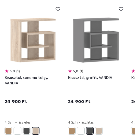
5,0
1
5,0
1
Kisasztal, sonoma tölgy,
Kisasztal, grafit, VANDIA
K
VANDIA
24 900 Ft
24 900 Ft
2
4 Szín - részletes
4 Szín - részletes
4 