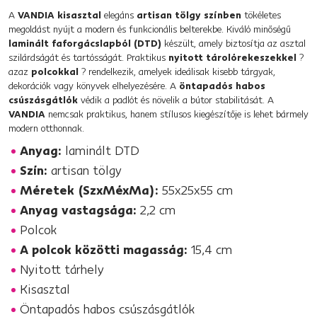
A
VANDIA kisasztal
elegáns
artisan tölgy színben
tökéletes
megoldást nyújt a modern és funkcionális belterekbe. Kiváló minőségű
laminált faforgácslapból (DTD)
készült, amely biztosítja az asztal
szilárdságát és tartósságát. Praktikus
nyitott tárolórekeszekkel
?
azaz
polcokkal
? rendelkezik, amelyek ideálisak kisebb tárgyak,
dekorációk vagy könyvek elhelyezésére. A
öntapadós habos
csúszásgátlók
védik a padlót és növelik a bútor stabilitását. A
VANDIA
nemcsak praktikus, hanem stílusos kiegészítője is lehet bármely
modern otthonnak.
Anyag:
laminált DTD
Szín:
artisan tölgy
Méretek (SzxMéxMa):
55x25x55 cm
Anyag vastagsága:
2,2 cm
Polcok
A polcok közötti magasság:
15,4 cm
Nyitott tárhely
Kisasztal
Öntapadós habos csúszásgátlók