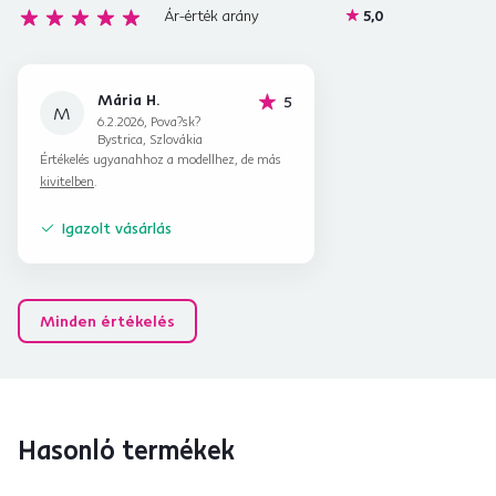
Ár-érték arány
5,0
Mária H.
hviezdičiek
5
M
6.2.2026, Pova?sk?
Bystrica, Szlovákia
Értékelés ugyanahhoz a modellhez, de más
kivitelben
.
Igazolt vásárlás
Minden értékelés
Hasonló termékek