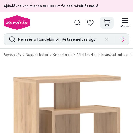
Ajándékot kap minden 80 000 Ft feletti vásárlás mellé.
4,7
31 285
ellenőrzött termékértékelések
Menü
Bevezetés
Nappali bútor
Kisasztalok
Tálalóasztal
Kisasztal, artisan 