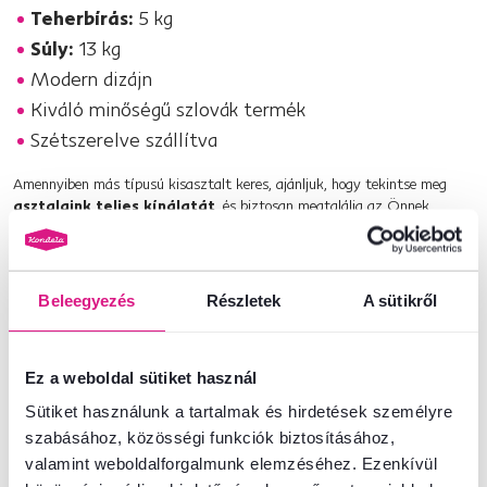
Teherbírás:
5 kg
Súly:
13 kg
Modern dizájn
Kiváló minőségű szlovák termék
Szétszerelve szállítva
Amennyiben más típusú kisasztalt keres, ajánljuk, hogy tekintse meg
asztalaink teljes kínálatát
, és biztosan megtalálja az Önnek
legmegfelelőbbet.
Termékszám : 0000405956
Beleegyezés
Részletek
A sütikről
Alapparaméterek
Ez a weboldal sütiket használ
Méretek és specifikációk
Sütiket használunk a tartalmak és hirdetések személyre
szabásához, közösségi funkciók biztosításához,
valamint weboldalforgalmunk elemzéséhez. Ezenkívül
Csomagolási információk