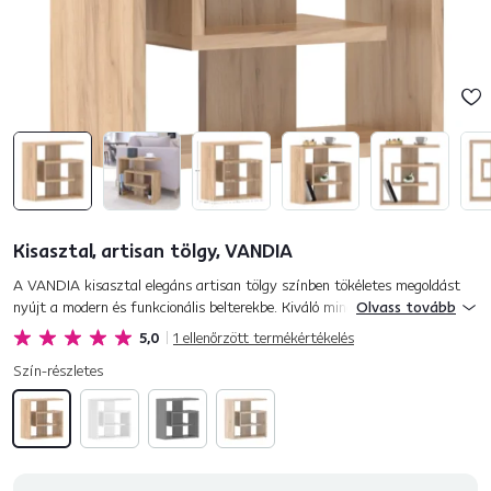
Kisasztal, artisan tölgy, VANDIA
A VANDIA kisasztal elegáns artisan tölgy színben tökéletes megoldást
nyújt a modern és funkcionális belterekbe. Kiváló minőségű laminált
Olvass tovább
faforgácslapból (DTD) készült, amely biztosítja az asztal s...
5,0
1
ellenőrzött termékértékelés
Szín-részletes