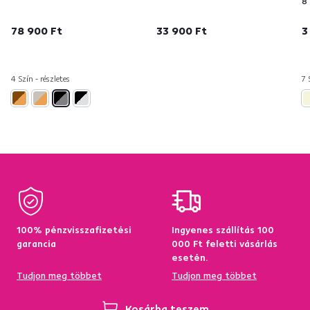
8
78 900 Ft
33 900 Ft
3
4 Szín - részletes
7 
100% pénzvisszafizetési
Ingyenes szállítás 100
garancia
000 Ft feletti vásárlás
esetén.
Tudjon meg többet
Tudjon meg többet
Kosárba teszem