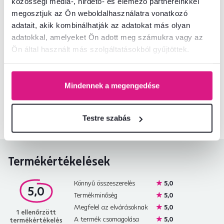
közösségi média-, hirdető- és elemező partnereinkkel
megosztjuk az Ön weboldalhasználatra vonatkozó
Telepítési útmutató
adatait, akik kombinálhatják az adatokat más olyan
adatokkal, amelyeket Ön adott meg számukra vagy az
Ön által használt más szolgáltatásokból gyűjtöttek.
Nem találta meg a szükséges információkat?
Vegye fel velünk a kapcsolatot, és örömmel adunk tanácsot
Mindennek a megengedése
+36 20 512 1458
Beszélgetés indítása
Testre szabás
Termékértékelések
Könnyű összeszerelés
5,0
5,0
Termékminőség
5,0
Megfelel az elvárásoknak
5,0
1
ellenőrzött
A termék csomagolása
5,0
termékértékelés