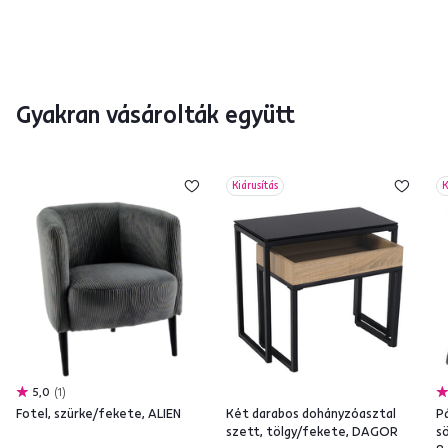
Gyakran vásárolták együtt
Kiárusítás
K
5,0
1
Fotel, szürke/fekete, ALIEN
Két darabos dohányzóasztal
P
szett, tölgy/fekete, DAGOR
s