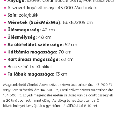
Anyaga:
szövet Coral Bouclé 20/fa/PUR habszivacs
A szövet kopásállósága: 45 000 Martindale
Szín:
zöld/bükk
Méretek (SzéxMéxMa):
86x82x105 cm
Ülésmagasság:
42 cm
Ülésmélység:
48 cm
Az ülőfelület szélessége:
52 cm
Háttámla magassága:
70 cm
Kartámasz magassága:
62 cm
Bükk színű fa lábakkal
Fa lábak magassága:
13 cm
Megrendelhető Charlot Alova szövet színváltozataiban ára 143 900 Ft
vagy Soro szövetből ára 147 500 Ft, Coral szövet színváltozataiban ára
154 500 Ft. Egyedi megrendelés esetén szükség van az adott összegnek
a 20%-át befizetni mint előleg. Az előleg befizetése után az Ön
követelményét benyújtjuk a gyártónak. Szállítási idő 8-10 hét.