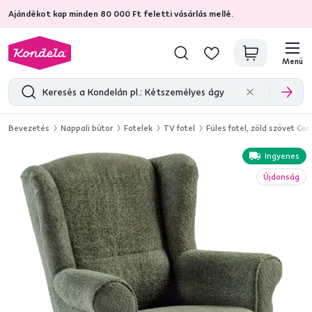
Ajándékot kap minden 80 000 Ft feletti vásárlás mellé.
4,7
31 285
ellenőrzött termékértékelések
Menü
Bevezetés
Nappali bútor
Fotelek
TV fotel
Füles fotel, zöld szövet Co
Ingyenes
Újdonság