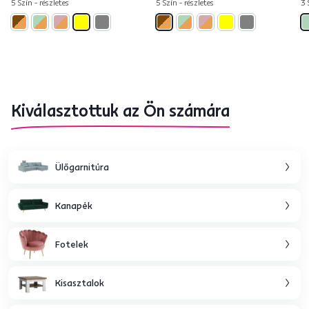
5 Szín - részletes
5 Szín - részletes
3 
Kiválasztottuk az Ön számára
Ülőgarnitúra
Kanapék
Fotelek
Kisasztalok