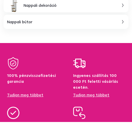
Nappali dekoráció
Nappali bútor
100% pénzvisszafizetési
Ingyenes szállítás 100
garancia
000 Ft feletti vásárlás
esetén.
Tudjon meg többet
Tudjon meg többet
95%-a a központi
Garancia az áru
raktárkészletről elérhető
visszatérítésére 60