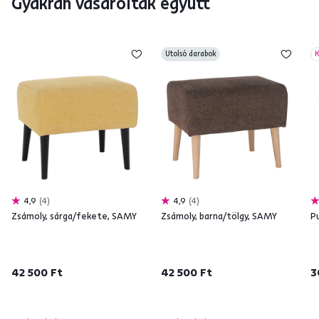
Gyakran vásárolták együtt
Utolsó darabok
K
4,9
4
4,9
4
Zsámoly, sárga/fekete, SAMY
Zsámoly, barna/tölgy, SAMY
P
42 500 Ft
42 500 Ft
3