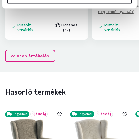
megjelenítése (szlovák)
Automatikusan lefordítv
megjelenítése (szlovák)
Igazolt
Hasznos
Igazolt
vásárlás
(2x)
vásárlás
Minden értékelés
Hasonló termékek
Ingyenes
Újdonság
Ingyenes
Újdonság