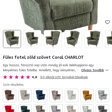
Füles fotel, zöld szövet Coral, CHARLOT
Egy hosszú, fárasztó nap után mindig jól esik belehuppanni egy
kényelmes füles fotelba. Amellett, hogy kényelmes, melegen tart és
Olvass tovább
tökéletes biztonságérzetet nyújt. Nincs is jobb, mint egy hideg ő...
4,8
89
ellenőrzött termékértékelések
Szín-részletes