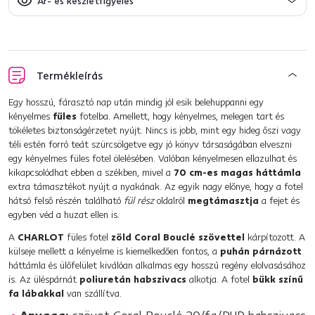
Ár- és készletfigyelés
Termékleírás
Egy hosszú, fárasztó nap után mindig jól esik belehuppanni egy
kényelmes
füles
fotelba. Amellett, hogy kényelmes, melegen tart és
tökéletes biztonságérzetet nyújt. Nincs is jobb, mint egy hideg őszi vagy
téli estén forró teát szürcsölgetve egy jó könyv társaságában elveszni
egy kényelmes füles fotel ölelésében. Valóban kényelmesen ellazulhat és
kikapcsolódhat ebben a székben, mivel a
70 cm-es magas háttámla
extra támasztékot nyújt a nyakának. Az egyik nagy előnye, hogy a fotel
hátsó felső részén található
fül rész
oldalról
megtámasztja
a fejet és
egyben véd a huzat ellen is.
A
CHARLOT
füles fotel
zöld Coral Bouclé szövettel
kárpítozott. A
külseje mellett a kényelme is kiemelkedően fontos, a
puhán párnázott
háttámla és ülőfelület kiválóan alkalmas egy hosszú regény elolvasásához
is. Az üléspárnát
poliuretán habszivacs
alkotja. A fotel
bükk színű
fa lábakkal
van szállítva.