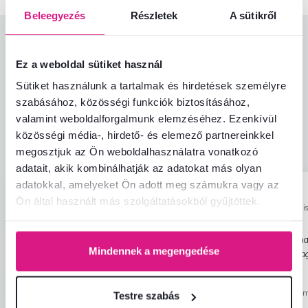
Beleegyezés
Részletek
A sütikről
Termékértékelések
Ez a weboldal sütiket használ
Könnyű összeszerelés
4,9
4,8
Sütiket használunk a tartalmak és hirdetések személyre
Termékminőség
4,7
szabásához, közösségi funkciók biztosításához,
Megfelel az elvárásoknak
4,8
89
ellenőrzött
valamint weboldalforgalmunk elemzéséhez. Ezenkívül
A termék csomagolása
4,8
termékértékelések
közösségi média-, hirdető- és elemező partnereinkkel
Ár-érték arány
4,6
megosztjuk az Ön weboldalhasználatra vonatkozó
adatait, akik kombinálhatják az adatokat más olyan
adatokkal, amelyeket Ön adott meg számukra vagy az
Martina B.
Marta K.
hviezdičiek
5
Ön által használt más szolgáltatásokból gyűjtöttek.
M
M
29.5.2023, Košice,
17.11.2023, Hani
Szlovákia
Szlovákia
Nagyon gyors kommunikáció és
egyszerűség, elfogadhat
Mindennek a megengedése
áruforgalom. A szék szép és kényelmes.
minőség, remek csomag
várakozásomat felülmú
Olvass tovább
Értékelés ugyanahhoz a modellhez, de más
megelégedettség, kösz
kivitelben
.
Értékelés ugyanahhoz a m
Testre szabás
ajánlom más vásárlókn
Automatikusan lefordítva.
Eredeti
kivitelben
.