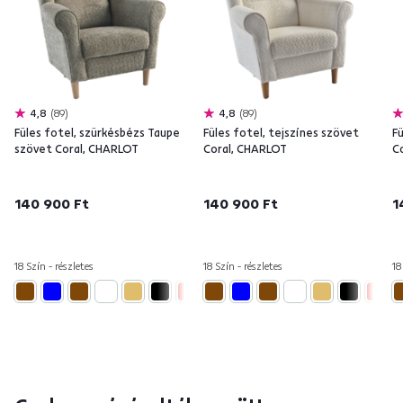
4,8
89
4,8
89
Füles fotel, szürkésbézs Taupe
Füles fotel, tejszínes szövet
Fü
szövet Coral, CHARLOT
Coral, CHARLOT
C
140 900 Ft
140 900 Ft
1
18 Szín - részletes
18 Szín - részletes
18