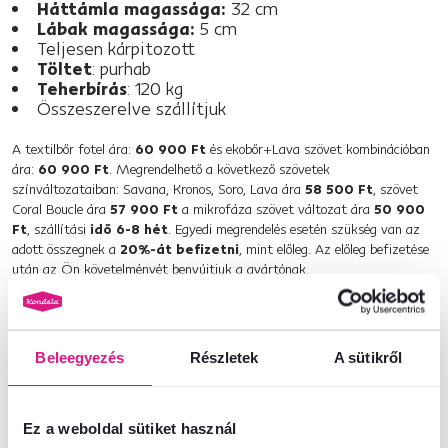
Háttámla magassága:
32 cm
Lábak magassága:
5 cm
Teljesen kárpitozott
Töltet
: purhab
Teherbírás
: 120 kg
Összeszerelve szállítjuk
A textilbőr fotel ára:
60 900 Ft
és ekobőr+Lava szövet kombinációban
ára:
60 900 Ft
. Megrendelhető a következő szövetek
színváltozataiban: Savana, Kronos, Soro, Lava ára
58 500 Ft
, szövet
Coral Boucle ára
57 900 Ft
a mikrofáza szövet változat ára
50 900
Ft
, szállítási
idő 6-8 hét
. Egyedi megrendelés esetén szükség van az
adott összegnek a
20%-át befizetni
, mint előleg. Az előleg befizetése
után az Ön követelményét benyújtjuk a gyártónak.
Termékszám : 07012674
Beleegyezés
Részletek
A sütikről
Alapparaméterek
Ez a weboldal sütiket használ