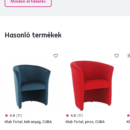
Minden értékelés
Hasonló termékek
U
4,8
37
4,8
37
Klub fotel, kék anyag, CUBA
Klub fotel, piros, CUBA
Kl