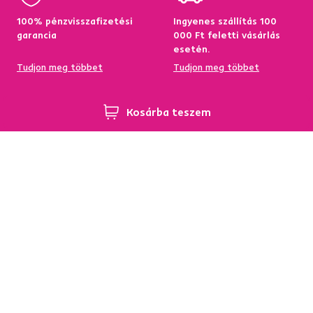
100% pénzvisszafizetési
Ingyenes szállítás 100
garancia
000 Ft feletti vásárlás
esetén.
Tudjon meg többet
Tudjon meg többet
Kosárba teszem
95%-a a központi
Garancia az áru
raktárkészletről elérhető
visszatérítésére 60
napon belül
Tudjon meg többet
Tudjon meg többet
Hírlevél
Iratkozzon fel, és szerezzen
5 %
üdvözlő kedvezményt.