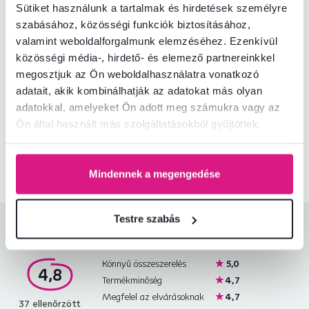
Méretek és specifikációk
Sütiket használunk a tartalmak és hirdetések személyre
szabásához, közösségi funkciók biztosításához,
Csomagolási információk
valamint weboldalforgalmunk elemzéséhez. Ezenkívül
közösségi média-, hirdető- és elemező partnereinkkel
megosztjuk az Ön weboldalhasználatra vonatkozó
adatait, akik kombinálhatják az adatokat más olyan
Nem találta meg a szükséges információkat?
adatokkal, amelyeket Ön adott meg számukra vagy az
Vegye fel velünk a kapcsolatot, és örömmel adunk tanácsot
Ön által használt más szolgáltatásokból gyűjtöttek.
+36 20 512 1458
Beszélgetés indítása
Mindennek a megengedése
Testre szabás
Termékértékelések
Könnyű összeszerelés
5,0
4,8
Termékminőség
4,7
Megfelel az elvárásoknak
4,7
37
ellenőrzött