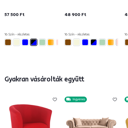
57 500 Ft
48 900 Ft
4
16 Szín - részletes
16 Szín - részletes
16
Gyakran vásárolták együtt
Ingyenes