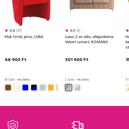
4,8
37
4,9
2
Klub fotel, piros, CUBA
Luxus 2-es ülés, világosbarna
H
Velvet szövet, ROMANO
k
s
T
48 900 Ft
301 900 Ft
1
16 Szín - részletes
2 Szín - részletes
3 