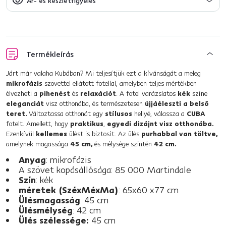
Ár- és készletfigyelés
Termékleírás
Járt már valaha Kubában? Mi teljesítjük ezt a kívánságát a meleg
mikrofázis
szövettel ellátott fotellal, amelyben teljes mértékben
élvezheti a
pihenést
és
relaxációt
. A fotel varázslatos
kék
színe
eleganciát
visz otthonába, és természetesen
újjáéleszti a belső
teret.
Változtassa otthonát egy
stílusos
hellyé, válassza a
CUBA
fotelt. Amellett, hogy
praktikus
,
egyedi dizájnt visz otthonába.
Ezenkívül
kellemes
ülést is biztosít. Az ülés
purhabbal van töltve,
amelynek magassága
45 cm,
és mélysége szintén
42 cm.
Anyag
: mikrofázis
A szövet kopásállósága: 85 000 Martindale
Szín
: kék
méretek (SzéxMéxMa)
: 65x60 x77 cm
Ülésmagasság
: 45 cm
Ülésmélység
: 42 cm
Ülés szélessége:
45 cm