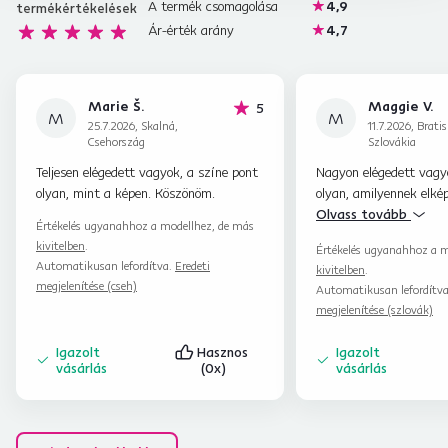
A termék csomagolása
4,9
termékértékelések
Ár-érték arány
4,7
Marie Š.
Maggie V.
hviezdičiek
5
M
M
25.7.2026, Skalná,
11.7.2026, Bratis
Csehország
Szlovákia
Teljesen elégedett vagyok, a színe pont
Nagyon elégedett vagy
olyan, mint a képen. Köszönöm.
olyan, amilyennek elké
szék helyzete és kemén
Olvass tovább
Értékelés ugyanahhoz a modellhez, de más
megfelel nekem.
kivitelben
.
Értékelés ugyanahhoz a m
Automatikusan lefordítva.
Eredeti
kivitelben
.
megjelenítése (cseh)
Automatikusan lefordítv
megjelenítése (szlovák)
Igazolt
Hasznos
Igazolt
vásárlás
(0x)
vásárlás