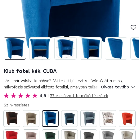
Klub fotel, kék, CUBA
Járt már valaha Kubában? Mi teljesítjük ezt a kívánságát a meleg
mikrofázis szövettel ellátott fotellal, amelyben teljes mértékben élvezheti
Olvass tovább
a pihenést és relaxációt. A fotel varázslatos kék s...
4,8
37
ellenőrzött termékértékelések
Szín-részletes