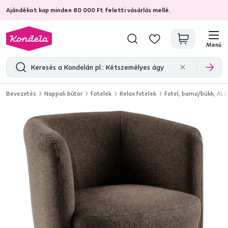
Ajándékot kap minden 80 000 Ft feletti vásárlás mellé.
4,7
31 333
ellenőrzött termékértékelések
Menü
Bevezetés
Nappali bútor
Fotelek
Relax fotelek
Fotel, barna/bükk, ALI