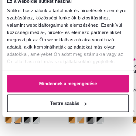
Ez a weboldal sütiket használ
Sütiket használunk a tartalmak és hirdetések személyre
szabásához, közösségi funkciók biztosításához,
valamint weboldalforgalmunk elemzéséhez. Ezenkívül
közösségi média-, hirdető- és elemező partnereinkkel
megosztjuk az Ön weboldalhasználatra vonatkozó
adatait, akik kombinálhatják az adatokat más olyan
adatokkal, amelyeket Ön adott meg számukra vagy az
5,0
1
5,0
1
Ön által használt más szolgáltatásokból gyűjtöttek.
Fotel, szürkésbézs Taupe/bükk,
Fotel, szürke/fekete, ALIEN
F
ALIEN
A
Mindennek a megengedése
78 900 Ft
78 900 Ft
7
Testre szabás
4 Szín - részletes
4 Szín - részletes
4 