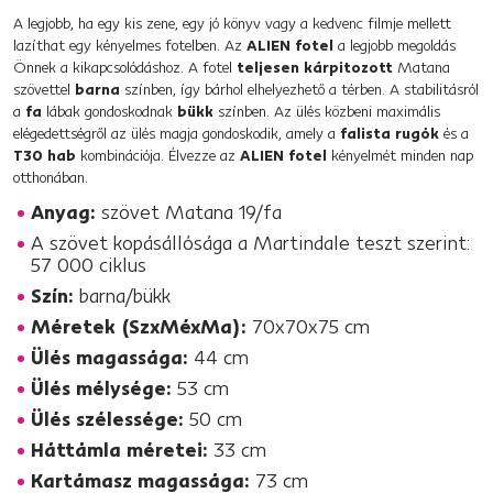
A legjobb, ha egy kis zene, egy jó könyv vagy a kedvenc filmje mellett
lazíthat egy kényelmes fotelben. Az
ALIEN fotel
a legjobb megoldás
Önnek a kikapcsolódáshoz. A fotel
teljesen kárpitozott
Matana
szövettel
barna
színben, így bárhol elhelyezhető a térben. A stabilitásról
a
fa
lábak gondoskodnak
bükk
színben. Az ülés közbeni maximális
elégedettségről az ülés magja gondoskodik, amely a
falista rugók
és a
T30 hab
kombinációja. Élvezze az
ALIEN fotel
kényelmét minden nap
otthonában.
Anyag:
szövet Matana 19/fa
A szövet kopásállósága a Martindale teszt szerint:
57 000 ciklus
Szín:
barna/bükk
Méretek (SzxMéxMa):
70x70x75 cm
Ülés magassága:
44 cm
Ülés mélysége:
53 cm
Ülés szélessége:
50 cm
Háttámla méretei:
33 cm
Kartámasz magassága:
73 cm