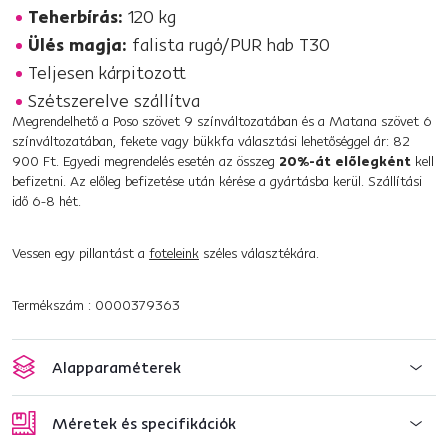
Teherbírás:
120 kg
Ülés magja:
falista rugó/PUR hab T30
Teljesen kárpitozott
Szétszerelve szállítva
Megrendelhető a Poso szövet 9 színváltozatában és a Matana szövet 6
színváltozatában, fekete vagy bükkfa választási lehetőséggel ár: 82
900 Ft. Egyedi megrendelés esetén az összeg
20%-át előlegként
kell
befizetni. Az előleg befizetése után kérése a gyártásba kerül. Szállítási
idő 6-8 hét.
Vessen egy pillantást a
foteleink
széles választékára.
Termékszám : 0000379363
Alapparaméterek
Méretek és specifikációk