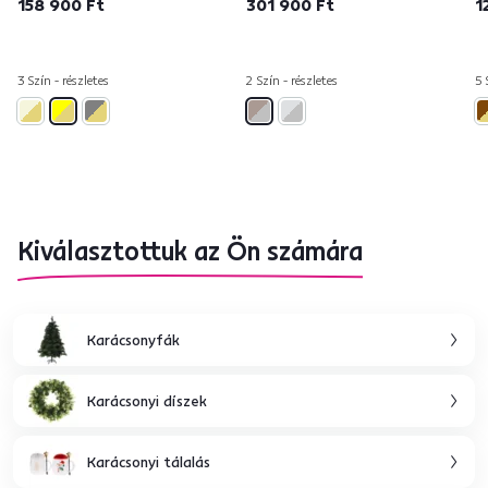
158 900 Ft
301 900 Ft
1
3 Szín - részletes
2 Szín - részletes
5 
Kiválasztottuk az Ön számára
Karácsonyfák
Karácsonyi díszek
Karácsonyi tálalás