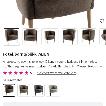
Fotel, barna/bükk, ALIEN
A legjobb, ha egy kis zene, egy jó könyv vagy a kedvenc filmje mellett
lazíthat egy kényelmes fotelben. Az ALIEN fotel a legjobb megoldás
Olvass tovább
Önnek a kikapcsolódáshoz. A fotel teljesen kárpitozott Mat...
5,0
1
ellenőrzött termékértékelés
Szín-részletes