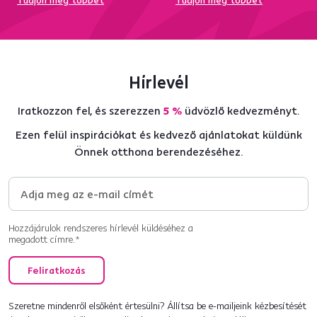
Tudjon meg többet
Tudjon meg többet
Hírlevél
Iratkozzon fel, és szerezzen
5 %
üdvözlő kedvezményt.
Ezen felül inspirációkat és kedvező ajánlatokat küldünk
Önnek otthona berendezéséhez.
Hozzájárulok rendszeres hírlevél küldéséhez a
megadott címre.*
Feliratkozás
Szeretne mindenről elsőként értesülni? Állítsa be e-mailjeink kézbesítését