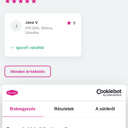
Jana V.
hviezdičiek
5
J
29.11.2024, Sľažany,
Szlovákia
Igazolt vásárlás
Minden értékelés
Hasonló termékek
Beleegyezés
Részletek
A sütikről