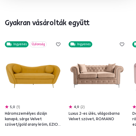
Gyakran vásárolták együtt
Ingyenes
Újdonság
Ingyenes
5,0
1
4,9
2
Háromszemélyes dizájn
Luxus 2-es ülés, világosbarna
D
kanapé, sárga Velvet
Velvet szövet, ROMANO
r
szövet/gold arany króm, EZIO
e
TYP 3