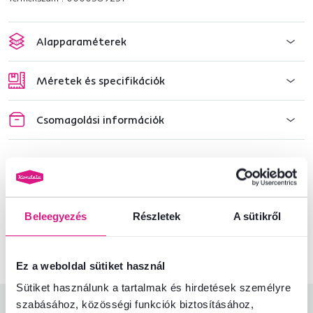
Alapparaméterek
Méretek és specifikációk
Csomagolási információk
Nem találta meg a szükséges információkat?
Vegye fel velünk a kapcsolatot, és örömmel adunk tanácsot
Beleegyezés
Részletek
A sütikről
+36 20 512 1458
Beszélgetés indítása
Ez a weboldal sütiket használ
Sütiket használunk a tartalmak és hirdetések személyre
szabásához, közösségi funkciók biztosításához,