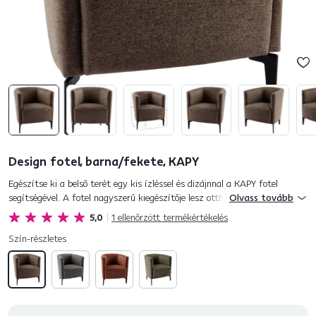
Design fotel, barna/fekete, KAPY
Egészítse ki a belső terét egy kis ízléssel és dizájnnal a KAPY fotel
segítségével. A fotel nagyszerű kiegészítője lesz otthonának. Matana
Olvass tovább
szövettel kárpitozott, barna kivitelben. Ez a kényelmes f...
5,0
1
ellenőrzött termékértékelés
Szín-részletes