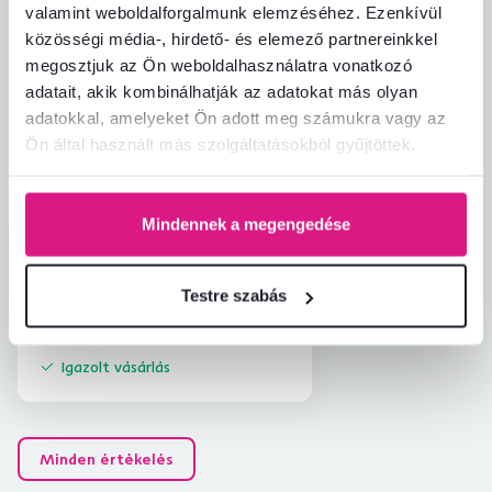
Termékértékelések
valamint weboldalforgalmunk elemzéséhez. Ezenkívül
közösségi média-, hirdető- és elemező partnereinkkel
Könnyű összeszerelés
5,0
5,0
megosztjuk az Ön weboldalhasználatra vonatkozó
Termékminőség
5,0
adatait, akik kombinálhatják az adatokat más olyan
Megfelel az elvárásoknak
5,0
1
ellenőrzött
adatokkal, amelyeket Ön adott meg számukra vagy az
A termék csomagolása
5,0
termékértékelés
Ön által használt más szolgáltatásokból gyűjtöttek.
Ár-érték arány
5,0
Mindennek a megengedése
Bytové K.
hviezdičiek
5
B
4.12.2025, Kežmarok,
Szlovákia
Testre szabás
Értékelés ugyanahhoz a modellhez, de más
kivitelben
.
Igazolt vásárlás
Minden értékelés