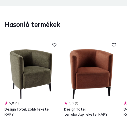
Hasonló termékek
5,0
1
5,0
1
Design fotel, zöld/fekete,
Design fotel,
D
KAPY
terrakotta/fekete, KAPY
K