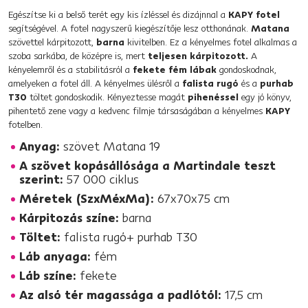
Egészítse ki a belső terét egy kis ízléssel és dizájnnal a
KAPY fotel
segítségével. A fotel nagyszerű kiegészítője lesz otthonának.
Matana
szövettel kárpitozott,
barna
kivitelben. Ez a kényelmes fotel alkalmas a
szoba sarkába, de középre is, mert
teljesen kárpitozott.
A
kényelemről és a stabilitásról a
fekete fém lábak
gondoskodnak,
amelyeken a fotel áll. A kényelmes ülésről a
falista rugó
és a
purhab
T30
töltet gondoskodik. Kényeztesse magát
pihenéssel
egy jó könyv,
pihentető zene vagy a kedvenc filmje társaságában a kényelmes
KAPY
fotelben.
Anyag:
szövet Matana 19
A szövet kopásállósága a Martindale teszt
szerint:
57 000 ciklus
Méretek (SzxMéxMa):
67x70x75 cm
Kárpitozás színe:
barna
Töltet:
falista rugó+ purhab T30
Láb anyaga:
fém
Láb színe:
fekete
Az alsó tér magassága a padlótól:
17,5 cm