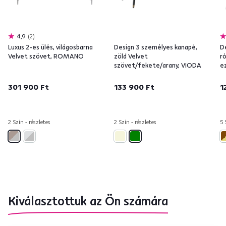
4,9
2
Luxus 2-es ülés, világosbarna
Design 3 személyes kanapé,
D
Velvet szövet, ROMANO
zöld Velvet
r
szövet/fekete/arany, VIODA
e
301 900 Ft
133 900 Ft
1
2 Szín - részletes
2 Szín - részletes
5 
Kiválasztottuk az Ön számára