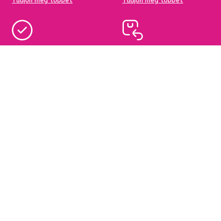
Tudjon meg többet
Tudjon meg többet
95%-a a központi
Garancia az áru
raktárkészletről elérhető
visszatérítésére 60
napon belül
Tudjon meg többet
Tudjon meg többet
Hírlevél
Iratkozzon fel, és szerezzen
5 %
üdvözlő kedvezményt.
Ezen felül inspirációkat és kedvező ajánlatokat küldünk
Önnek otthona berendezéséhez.