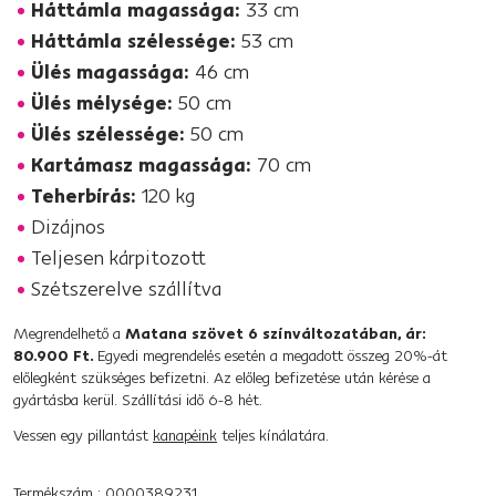
Háttámla magassága:
33 cm
Háttámla szélessége:
53 cm
Ülés magassága:
46 cm
Ülés mélysége:
50 cm
Ülés szélessége:
50 cm
Kartámasz magassága:
70 cm
Teherbírás:
120 kg
Dizájnos
Teljesen kárpitozott
Szétszerelve szállítva
Megrendelhető a
Matana szövet 6 színváltozatában, ár:
80.900 Ft.
Egyedi megrendelés esetén a megadott összeg 20%-át
előlegként szükséges befizetni. Az előleg befizetése után kérése a
gyártásba kerül. Szállítási idő 6-8 hét.
Vessen egy pillantást
kanapéink
teljes kínálatára.
Termékszám : 0000389231