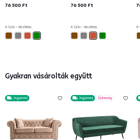
76 500 Ft
76 500 Ft
7
4 Szín - részletes
4 Szín - részletes
4 
Gyakran vásárolták együtt
Ingyenes
Ingyenes
Újdonság