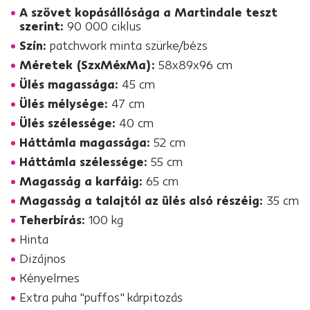
A szövet kopásállósága a Martindale teszt
szerint:
90 000 ciklus
Szín:
patchwork minta szürke/bézs
Méretek (SzxMéxMa):
58x89x96 cm
Ülés magassága:
45 cm
Ülés mélysége:
47 cm
Ülés szélessége:
40 cm
Háttámla magassága:
52 cm
Háttámla szélessége:
55 cm
Magasság a karfáig:
65 cm
Magasság a talajtól az ülés alsó részéig:
35 cm
Teherbírás:
100 kg
Hinta
Dizájnos
Kényelmes
Extra puha "puffos" kárpitozás