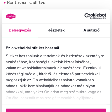
Bontásban szállítva
Termékszám : 0000301036
Beleegyezés
Részletek
A sütikről
Alapparaméterek
Méretek és specifikációk
Ez a weboldal sütiket használ
Sütiket használunk a tartalmak és hirdetések személyre
Csomagolási információk
szabásához, közösségi funkciók biztosításához,
valamint weboldalforgalmunk elemzéséhez. Ezenkívül
közösségi média-, hirdető- és elemező partnereinkkel
Telepítési útmutató
megosztjuk az Ön weboldalhasználatra vonatkozó
adatait, akik kombinálhatják az adatokat más olyan
adatokkal, amelyeket Ön adott meg számukra vagy az
Nem találta meg a szükséges információkat?
Ön által használt más szolgáltatásokból gyűjtöttek.
Vegye fel velünk a kapcsolatot, és örömmel adunk tanácsot