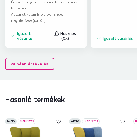
Értékelés ugyanahhoz a modellhez, de más
kivitelben
.
Automatikusan lefordítva.
Eredeti
megjelenítése (román)
Igazolt
Hasznos
vásárlás
(0x)
Igazolt vásárlás
Minden értékelés
Hasonló termékek
Akció
Kiárusítás
Akció
Kiárusítás
K