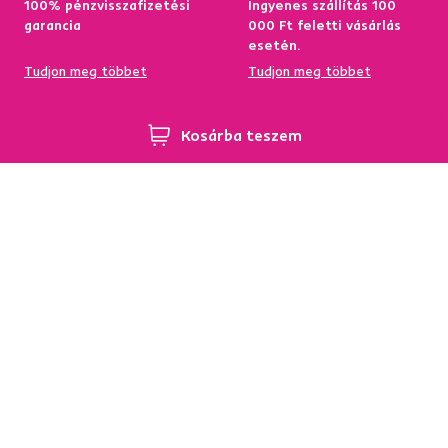
100% pénzvisszafizetési
Ingyenes szállítás 100
garancia
000 Ft feletti vásárlás
esetén.
Tudjon meg többet
Tudjon meg többet
Kosárba teszem
95%-a a központi
Garancia az áru
raktárkészletről elérhető
visszatérítésére 60
napon belül
Tudjon meg többet
Tudjon meg többet
Hírlevél
Iratkozzon fel, és szerezzen
5 %
üdvözlő kedvezményt.
Ezen felül inspirációkat és kedvező ajánlatokat küldünk