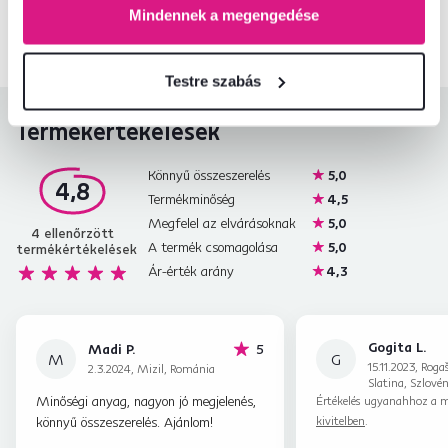
+36 20 512 1458
Beszélgetés indítása
Mindennek a megengedése
Testre szabás
Termékértékelések
Könnyű összeszerelés
5,0
4,8
Termékminőség
4,5
Megfelel az elvárásoknak
5,0
4
ellenőrzött
A termék csomagolása
5,0
termékértékelések
Ár-érték arány
4,3
Gogita L.
hviezdičiek
Madi P.
5
M
G
15.11.2023, Roga
2.3.2024, Mizil, Románia
Slatina, Szlovén
Minőségi anyag, nagyon jó megjelenés,
Értékelés ugyanahhoz a m
könnyű összeszerelés. Ajánlom!
kivitelben
.