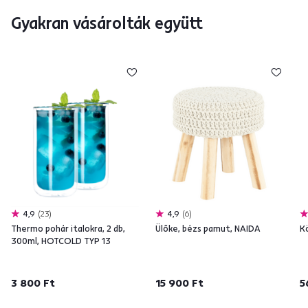
Gyakran vásárolták együtt
4,9
23
4,9
6
Thermo pohár italokra, 2 db,
Ülőke, bézs pamut, NAIDA
K
300ml, HOTCOLD TYP 13
3 800 Ft
15 900 Ft
5