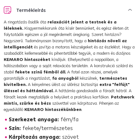
Termékleírás
A ringatózás ősidők óta
relaxációt jelent a testnek és a
léleknek.
Kisgyermekkorunk óta kísér bennünket, és egész életen át
folytatódik egészen a jól megérdemelt öregkorig. Szeret hintázni?
Nagyszerű. Tudományosan bizonyított, hogy a
hintázás növeli az
intelligenciát
és javítja a motoros készségeket és az észlelést. Hogy a
szabadidőt kellemesebbé és pihentetőbbé tegyük, a modern és dizájnos
KEMARO hintaszéket
kínáljuk. Elhelyezhető a nappaliban, a
hálószobában vagy a saját relaxációs területén. A konstrukció szilárd és
stabil
fekete színű fémből áll.
A fotel azon részei, amelyek
garantálják a ringatózást,
fa anyagból
készülnek,
természetes
kivitelben.
A kényelmes ülést az ülőrész biztosítja
extra "felfújt"
üléssel és háttámlával.
A háttámla gondoskodik a fáradt hátról. A
fáradt kezek megtalálják a helyüket a praktikus karfákon.
Patchwork
mintís, szürke és bézs
szövettel van kárpitozva. Pihenjen az
egyedülálló
KEMARO hintaszékünkben
.
Szerkezet anyaga:
fém/fa
Szín:
fekete/természetes
Kárpitozás anyaga:
szövet