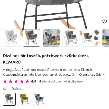
360°
Dizájnos hintaszék, patchwork szürke/bézs,
KEMARO
A ringatózás ősidők óta relaxációt jelent a testnek és a léleknek.
Kisgyermekkorunk óta kísér bennünket, és egész életen át folytatódik
Olvass tovább
egészen a jól megérdemelt öregkorig. Szeret hintázni? N...
4,8
4
ellenőrzött termékértékelések
Szín-részletes