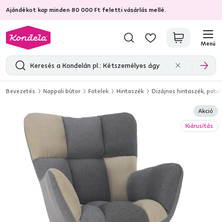
Ajándékot kap minden 80 000 Ft feletti vásárlás mellé.
4,7
31 285
ellenőrzött termékértékelések
Menü
Bevezetés
Nappali bútor
Fotelek
Hintaszék
Dizájnos hintaszék, pat
Akció
Kiárusítás