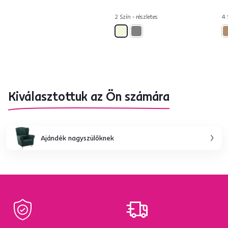
2 Szín - részletes
4 
Kiválasztottuk az Ön számára
Ajándék nagyszülőknek