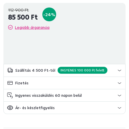
112 900 Ft
-24%
85 500 Ft
Legjobb árgarancia
Szállítás 4 500 Ft-tól
INGYENES 100 000 Ft felett
Fizetés
Ingyenes visszaküldés 60 napon belül
Ár- és készletfigyelés