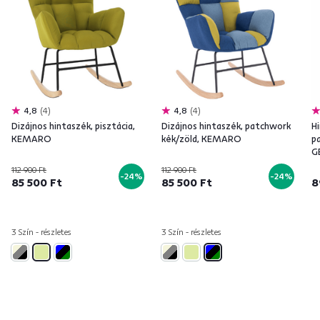
4,8
4
4,8
4
Dizájnos hintaszék, pisztácia,
Dizájnos hintaszék, patchwork
H
KEMARO
kék/zöld, KEMARO
p
G
112 900 Ft
112 900 Ft
-24%
-24%
85 500 Ft
85 500 Ft
8
3 Szín - részletes
3 Szín - részletes