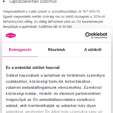
Lapraszerelten szállítva
Megrendelhető a Cablo szövet 6 színváltozatában, ár 157 900 Ft.
Egyedi megrendelés esetén szükség van az adott összegnek a 20%-át
befizetni,mint előleg. Az előleg befizetése után az Ön követelményét
benyújtjuk a gyártónak. Szállítási idő: 8-10 hét.
Termékszám : 0000186815
Beleegyezés
Részletek
A sütikről
Alapparaméterek
Ez a weboldal sütiket használ
Méretek és specifikációk
Sütiket használunk a tartalmak és hirdetések személyre
szabásához, közösségi funkciók biztosításához,
Csomagolási információk
valamint weboldalforgalmunk elemzéséhez. Ezenkívül
közösségi média-, hirdető- és elemező partnereinkkel
megosztjuk az Ön weboldalhasználatra vonatkozó
adatait, akik kombinálhatják az adatokat más olyan
Nem találta meg a szükséges információkat?
adatokkal, amelyeket Ön adott meg számukra vagy az
Vegye fel velünk a kapcsolatot, és örömmel adunk tanácsot