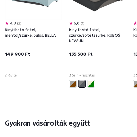
4,8
2
5,0
1
Kinyitható fotel,
Kinyitható fotel,
Ki
mentol/szürke, balos, BELLA
szürke/sötétszürke, KUBOŠ
K
NEW UNI
149 900 Ft
135 500 Ft
1
2 Kivitel
3 Szín - részletes
3 
Gyakran vásárolták együtt