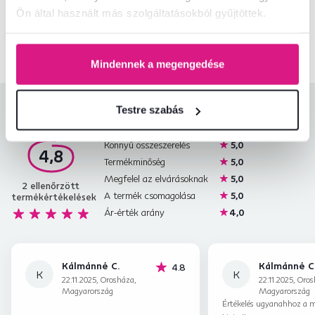
Ön által használt más szolgáltatásokból gyűjtöttek.
+36 20 512 1458
Beszélgetés indítása
Mindennek a megengedése
Termékértékelések
Testre szabás
Könnyű összeszerelés
5,0
4,8
Termékminőség
5,0
Megfelel az elvárásoknak
5,0
2
ellenőrzött
A termék csomagolása
5,0
termékértékelések
Ár-érték arány
4,0
Kálmánné C.
Kálmánné C
csillag
4.8
K
K
22.11.2025, Orosháza,
22.11.2025, Oro
Magyarország
Magyarország
Értékelés ugyanahhoz a m