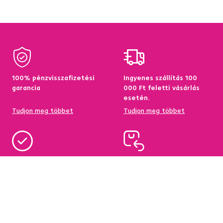
100% pénzvisszafizetési
Ingyenes szállítás 100
garancia
000 Ft feletti vásárlás
esetén.
Tudjon meg többet
Tudjon meg többet
95%-a a központi
Garancia az áru
raktárkészletről elérhető
visszatérítésére 60
napon belül
Tudjon meg többet
Tudjon meg többet