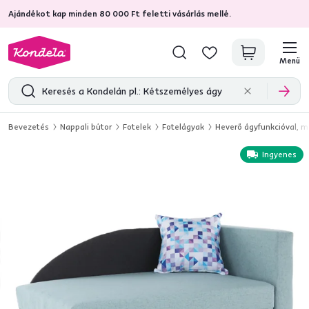
Ajándékot kap minden 80 000 Ft feletti vásárlás mellé.
4,7
31 333
ellenőrzött termékértékelések
Menü
Bevezetés
Nappali bútor
Fotelek
Fotelágyak
Heverő ágyfunkcióval, m
Ingyenes