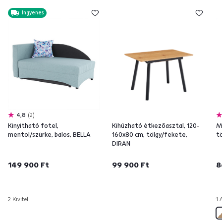
Ingyenes
4,8
2
Kinyitható fotel,
Kihúzható étkezőasztal, 120-
Magas 
mentol/szürke, balos, BELLA
160x80 cm, tölgy/fekete,
t
DIRAN
149 900 Ft
99 900 Ft
8
2 Kivitel
1 