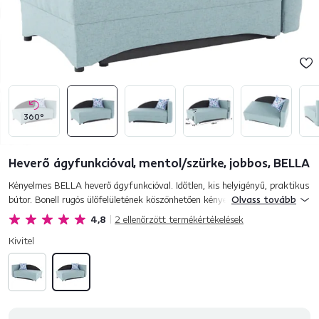
360°
Heverő ágyfunkcióval, mentol/szürke, jobbos, BELLA
Kényelmes BELLA heverő ágyfunkcióval. Időtlen, kis helyigényű, praktikus
bútor. Bonell rugós ülőfelületének köszönhetően kényelmes pihenést
Olvass tovább
biztosít. Modern mentol színű szövet bevonattal k...
4,8
2
ellenőrzött termékértékelések
Kivitel