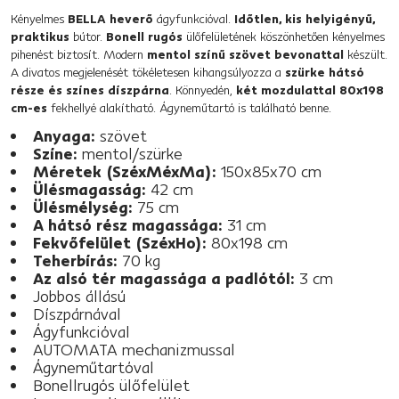
Kényelmes
BELLA heverő
ágyfunkcióval.
Időtlen, kis helyigényű,
praktikus
bútor.
Bonell rugós
ülőfelületének köszönhetően kényelmes
pihenést biztosít. Modern
mentol színű szövet bevonattal
készült.
A divatos megjelenését tökéletesen kihangsúlyozza a
szürke hátsó
része és színes díszpárna
. Könnyedén,
két mozdulattal 80x198
cm-es
fekhellyé alakítható. Ágyneműtartó is található benne.
Anyaga:
szövet
Színe:
mentol/szürke
Méretek (SzéxMéxMa):
150x85x70 cm
Ülésmagasság:
42 cm
Ülésmélység:
75 cm
A hátsó rész magassága:
31 cm
Fekvőfelület (SzéxHo):
80x198 cm
Teherbírás:
70 kg
Az alsó tér magassága a padlótól:
3 cm
Jobbos állású
Díszpárnával
Ágyfunkcióval
AUTOMATA mechanizmussal
Ágyneműtartóval
Bonellrugós ülőfelület