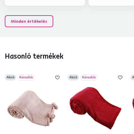
Minden értékelés
Hasonló termékek
Akció
Kiárusítás
Akció
Kiárusítás
A