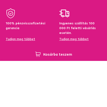
100% pénzvisszafizetési
Ingyenes szállítás 100
garancia
000 Ft feletti vásárlás
esetén.
Tudjon meg többet
Tudjon meg többet
Kosárba teszem
95%-a a központi
Garancia az áru
raktárkészletről elérhető
visszatérítésére 60
napon belül
Tudjon meg többet
Tudjon meg többet
Hírlevél