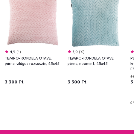
4,9
4
5,0
10
TEMPO-KONDELA OTAVE,
TEMPO-KONDELA OTAVE,
P
párna, világos rózsaszín, 45x45
párna, neomint, 45x45
k
E
5 
3 300 Ft
3 300 Ft
3
6 