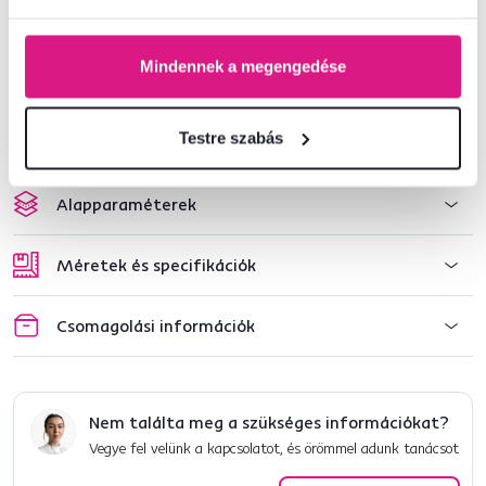
a terméket. Mosás után hagyja a takarót alaposan megszáradni.
A nehezen eltávolítható foltok esetén a
professzionális tisztítást
javasoljuk.
Mindennek a megengedése
Termékszám : 0000304191
Testre szabás
Alapparaméterek
Méretek és specifikációk
Csomagolási információk
Nem találta meg a szükséges információkat?
Vegye fel velünk a kapcsolatot, és örömmel adunk tanácsot