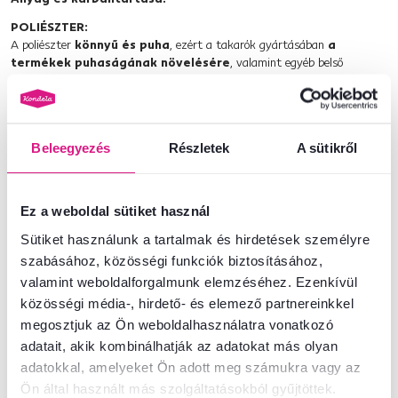
POLIÉSZTER:
A poliészter
könnyű és puha
, ezért a takarók gyártásában
a
termékek puhaságának növelésére
, valamint egyéb belső
dekorációs kiegészítők gyártásánál használják. Az ilyen anyag
nem
szívja fel a nedvességet, puha, nem csavarodik, a színek
pedig nagy fényerővel és tartóssággal jeleskednek
.
Tisztítás és karbantartás:
Beleegyezés
Részletek
A sütikről
A kulcs a rendszeresség. A háztartásban minden dolog, különösen
azok, amelyeket naponta használunk,
rendszeres karbantartást
igényelnek. Ugyan ez vonatkozik a hosszú szálú kiegészítőkre is.
Ez a weboldal sütiket használ
Óvja a terméket a nedvességtől.
Sütiket használunk a tartalmak és hirdetések személyre
Ne húzza ki a laza szálakat
, vágja le őket ollóval.
szabásához, közösségi funkciók biztosításához,
valamint weboldalforgalmunk elemzéséhez. Ezenkívül
Azonnal tisztítsa meg a foltokat
.
közösségi média-, hirdető- és elemező partnereinkkel
Ne használjon olyan vegyszereket,
amelyek károsíthatják a
megosztjuk az Ön weboldalhasználatra vonatkozó
szőrmét.
adatait, akik kombinálhatják az adatokat más olyan
A takaró
mosógépben 30 °C-on
mosható. Azonban ne mossa más
adatokkal, amelyeket Ön adott meg számukra vagy az
dolgokkal vagy ruhákkal együtt. Ügyeljen arra, hogy a mosógépben ne
legyenek különféle horgok vagy egyéb tárgyak, amelyek károsíthatják
Ön által használt más szolgáltatásokból gyűjtöttek.