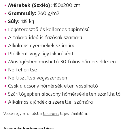
Méretek (SzxHo):
150x200 cm
Grammsúly:
260 g/m2
Súly:
1,15 kg
Légáteresztő és kellemes tapintású
A takaró ideális fázósak számára
Alkalmas gyermekek számára
Plédként vagy ágytakaróként
Mosógépben mosható 30 fokos hőmérsékleten
Ne fehérítse
Ne tisztítsa vegyszeresen
Csak alacsony hőmérsékleten vasalható
Szárítógépben alacsony hőmérsékleten szárítható
Alkalmas ajándék a szerettei számára
Vessen egy pillantást a
takaróink
teljes kínálatára.
Anyag és karbantartása: