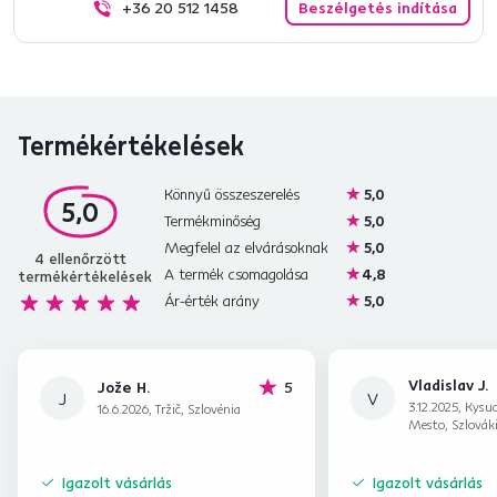
+36 20 512 1458
Beszélgetés indítása
Termékértékelések
Könnyű összeszerelés
5,0
5,0
Termékminőség
5,0
Megfelel az elvárásoknak
5,0
4
ellenőrzött
A termék csomagolása
4,8
termékértékelések
Ár-érték arány
5,0
Vladislav J.
hviezdičiek
Jože H.
5
J
V
3.12.2025, Kysu
16.6.2026, Tržič, Szlovénia
Mesto, Szlovák
Igazolt vásárlás
Igazolt vásárlás