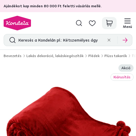
Ajándékot kap minden 80 000 Ft feletti vásárlás mellé.
4,7
31 211
ellenőrzött termékértékelések
Menü
Bevezetés
Lakás dekoráció, lakáskiegészítők
Plédek
Plüss takarók
TE
Akció
Kiárusítás