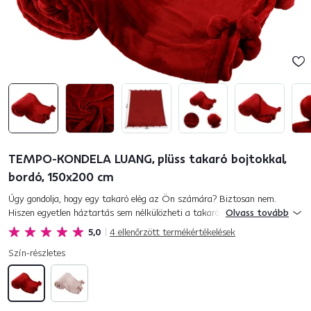
TEMPO-KONDELA LUANG, plüss takaró bojtokkal,
bordó, 150x200 cm
Úgy gondolja, hogy egy takaró elég az Ön számára? Biztosan nem.
Hiszen egyetlen háztartás sem nélkülözheti a takarókat. A hideg napok
Olvass tovább
beköszöntével sokkal inkább szükségünk van rájuk. A minősé...
5,0
4
ellenőrzött termékértékelések
Szín-részletes