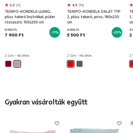
5,0
4
4,9
16
TEMPO-KONDELA LUANG,
TEMPO-KONDELA DALAT TYP
T
plüss takaró bojtokkal, púder
2, plüss takaró, piros, 180x220
1,
rózsaszín, 150x200 cm
cm
c
8 900 Ft
6 900 Ft
3 
-11%
-20%
7 900 Ft
5 500 Ft
2
2 Szín - részletes
2 Szín - részletes
2 
Gyakran vásárolták együtt
A