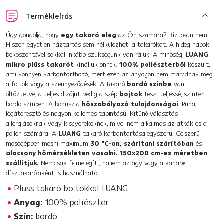
Termékleírás
Úgy gondolja, hogy
egy takaró elég
az Ön számára? Biztosan nem.
Hiszen egyetlen háztartás sem nélkülözheti a takarókat. A hideg napok
beköszöntével sokkal inkább szükségünk van rájuk. A minőségi
LUANG
mikro plüss takarót
kínáljuk önnek.
100% poliészterből
készült,
ami könnyen karbantartható, mert ezen az anyagon nem maradnak meg
a foltok vagy a szennyeződések. A takaró
bordó színbe
van
öltöztetve, a teljes dizájnt pedig a szép
bojtok
teszi teljessé, szintén
bordó színben. A bónusz a
hőszabályozó tulajdonságai
. Puha,
légáteresztő és nagyon kellemes tapintású. Kitűnő választás
allergiásoknak vagy kisgyerekeknek, mivel nem alkalmas az atkák és a
pollen számára. A
LUANG
takaró karbantartása egyszerű. Célszerű
mosógépben mosni maximum
30 °C-on,
szárítani szárítóban
és
alacsony hőmérsékleten vasalni.
150x200 cm-es méretben
szállítjuk.
Nemcsak felmelegíti, hanem az ágy vagy a kanapé
dísztakarójaként is használható.
Plüss takaró bojtokkal LUANG
Anyag:
100% poliészter
Szín:
bordó