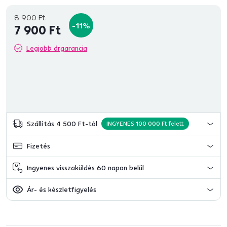
8 900 Ft
-11%
7 900 Ft
Legjobb árgarancia
Szállítás 4 500 Ft-tól
INGYENES 100 000 Ft felett
Fizetés
Ingyenes visszaküldés 60 napon belül
Ár- és készletfigyelés