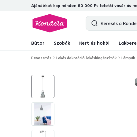
Ajándékot kap minden 80 000 Ft feletti vásárlás me
4,7
31 285
ellenőrzött termékértéke
Bútor
Szobák
Kert és hobbi
Lakbere
Bevezetés
Lakás dekoráció, lakáskiegészítők
Lámpák