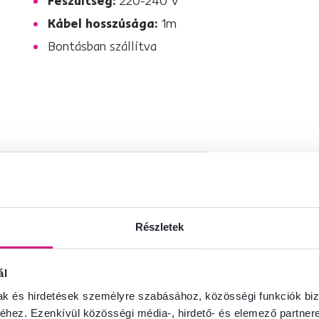
Feszültség:
220-240 V
Kábel hosszúsága:
1m
Bontásban szállítva
Részletek
ál
mak és hirdetések személyre szabásához, közösségi funkciók biz
hez. Ezenkívül közösségi média-, hirdető- és elemező partner