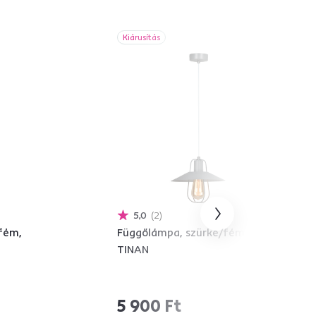
Kiárusítás
5,0
2
fém,
Függőlámpa, szürke/fém,
TINAN
5 900 Ft