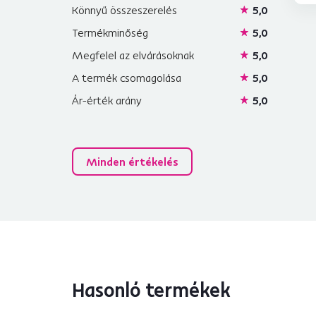
Könnyű összeszerelés
5,0
Termékminőség
5,0
Megfelel az elvárásoknak
5,0
A termék csomagolása
5,0
Ár-érték arány
5,0
Minden értékelés
Hasonló termékek