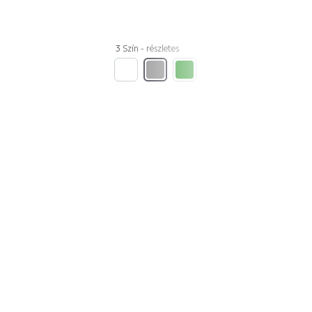
3 Szín - részletes
Kiárusítás
Utolsó darabok