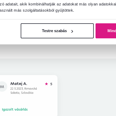
zó adatait, akik kombinálhatják az adatokat más olyan adatokka
információkat?
sznált más szolgáltatásokból gyűjtöttek.
és örömmel adunk tanácsot
Beszélgetés indítása
Testre szabás
Min
Matej A.
hviezdičiek
5
M
22.5.2023, Rimavská
Sobota, Szlovákia
Igazolt vásárlás