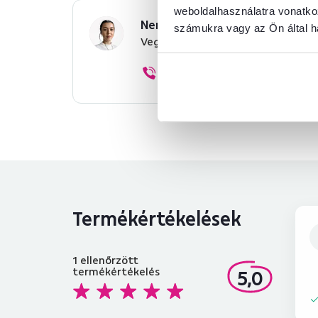
weboldalhasználatra vonatko
Nem találta meg a szükséges 
számukra vagy az Ön által ha
Vegye fel velünk a kapcsolatot, 
+36 20 512 1458
Termékértékelések
1
ellenőrzött
termékértékelés
5,0