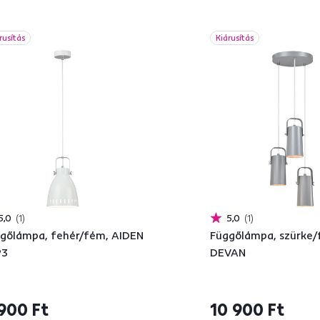
rusítás
Kiárusítás
5,0
1
5,0
1
gőlámpa, fehér/fém, AIDEN
Függőlámpa, szürke/
P3
DEVAN
900 Ft
10 900 Ft