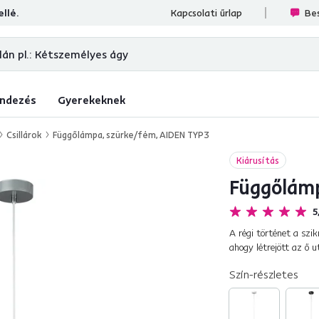
llé.
lések
Kapcsolati űrlap
Bes
ndezés
Gyerekeknek
Csillárok
Függőlámpa, szürke/fém, AIDEN TYP3
Kiárusítás
Függőlámp
5
A régi történet a szik
ahogy létrejött az ő u
azonban irányítania k.
Szín-részletes