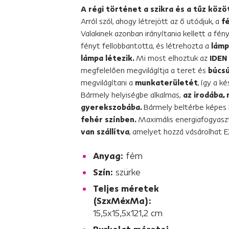
A régi történet a szikra és a tűz közö
Arról szól, ahogy létrejött az ő utódjuk, a
f
Valakinek azonban irányítania kellett a fén
fényt fellobbantotta, és létrehozta a
lámp
lámpa létezik.
Mi most elhoztuk az
IDEN
megfelelően megvilágítja a teret és
búcsú
megvilágítani a
munkaterületét
, így a k
Bármely helyiségbe alkalmas,
az irodába, 
gyerekszobába.
Bármely beltérbe képes b
fehér színben.
Maximális energiafogyas
van szállítva
, amelyet hozzá vásárolhat E
Anyag:
fém
Szín:
szürke
Teljes méretek
(SzxMéxMa):
15,5x15,5x121,2 cm