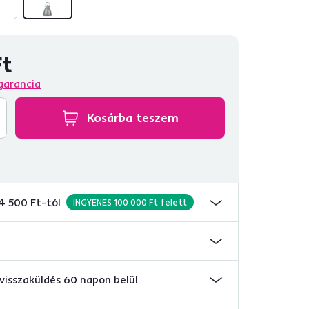
Ft
garancia
Kosárba teszem
 4 500 Ft-tól
INGYENES 100 000 Ft felett
visszaküldés 60 napon belül