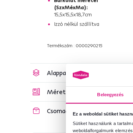
Burkolat méretei
(SzxMéxMa):
15,5x15,5x18,7cm
Izzó nélkül szállítva
Termékszám : 0000290215
Alapparaméterek
Méretek és specifikációk
Beleegyezés
Csomagolási információk
Ez a weboldal sütiket haszn
Sütiket használunk a tartal
weboldalforgalmunk elemzésé