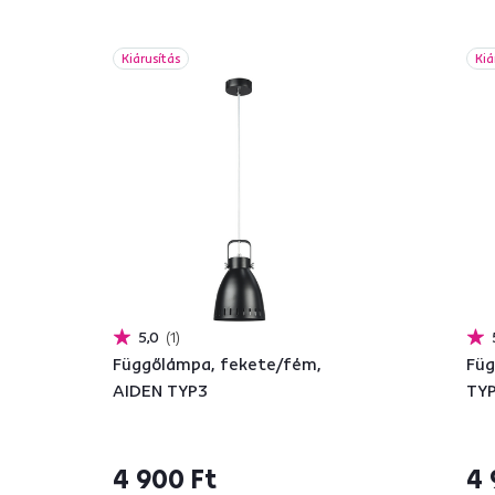
Kiárusítás
Kiá
5,0
1
Függőlámpa, fekete/fém,
Füg
AIDEN TYP3
TY
4 900 Ft
4 