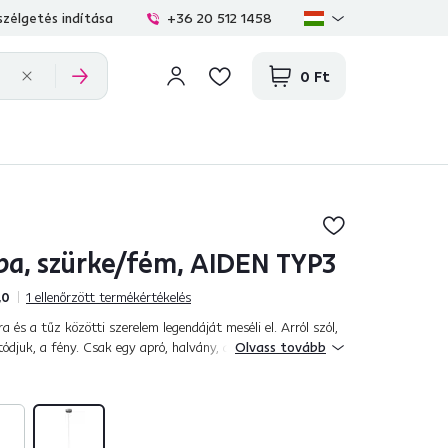
zélgetés indítása
+36 20 512 1458
0 Ft
a, szürke/fém, AIDEN TYP3
,0
1
ellenőrzött termékértékelés
ra és a tűz közötti szerelem legendáját meséli el. Arról szól,
tódjuk, a fény. Csak egy apró, halvány, de élő fény. Valakinek
Olvass tovább
..