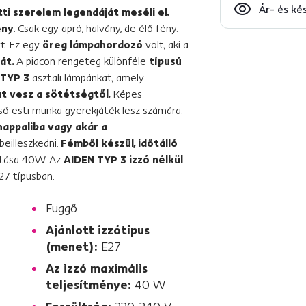
Ár- és ké
tti szerelem legendáját meséli el.
ény
. Csak egy apró, halvány, de élő fény.
yt. Ez egy
öreg lámpahordozó
volt, aki a
át.
A piacon rengeteg különféle
típusú
 TYP 3
asztali lámpánkat, amely
t vesz a sötétségtől.
Képes
éső esti munka gyerekjáték lesz számára.
nappaliba vagy akár a
eilleszkedni.
Fémből készül, időtálló
ztása 40W. Az
AIDEN TYP 3 izzó nélkül
27 típusban.
Függő
Ajánlott izzótípus
(menet):
E27
Az izzó maximális
teljesítménye:
40 W