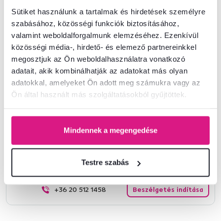
is? Válasszon a
függő lámpáink széles kínálatából
.
Sütiket használunk a tartalmak és hirdetések személyre
szabásához, közösségi funkciók biztosításához,
Termékszám : 0000290239
valamint weboldalforgalmunk elemzéséhez. Ezenkívül
közösségi média-, hirdető- és elemező partnereinkkel
Alapparaméterek
megosztjuk az Ön weboldalhasználatra vonatkozó
adatait, akik kombinálhatják az adatokat más olyan
adatokkal, amelyeket Ön adott meg számukra vagy az
Méretek és specifikációk
Ön által használt más szolgáltatásokból gyűjtöttek.
Csomagolási információk
Mindennek a megengedése
Nem találta meg a szükséges információkat?
Testre szabás
Vegye fel velünk a kapcsolatot, és örömmel adunk tanácsot
+36 20 512 1458
Beszélgetés indítása