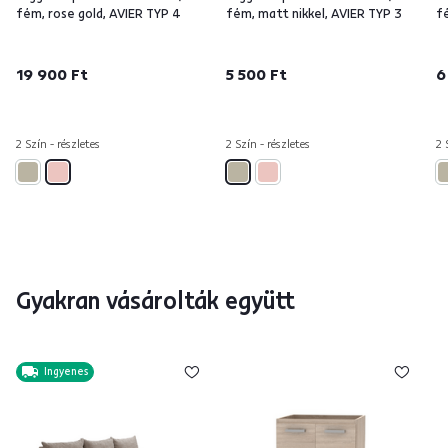
fém, rose gold, AVIER TYP 4
fém, matt nikkel, AVIER TYP 3
f
19 900 Ft
5 500 Ft
6
2 Szín - részletes
2 Szín - részletes
2 
Gyakran vásárolták együtt
Ingyenes