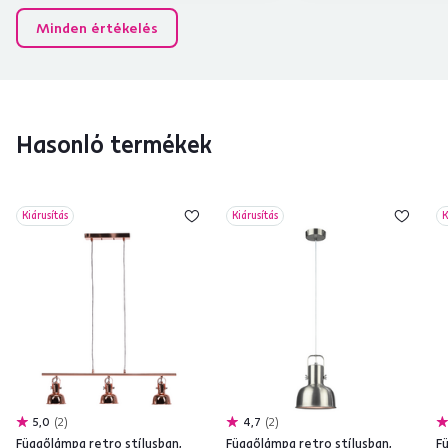
Minden értékelés
Hasonló termékek
Kiárusítás
Kiárusítás
K
5,0
2
4,7
2
Függőlámpa retro stílusban,
Függőlámpa retro stílusban,
F