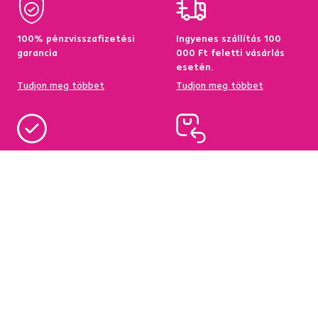
100% pénzvisszafizetési
Ingyenes szállítás 100
garancia
000 Ft feletti vásárlás
esetén.
Tudjon meg többet
Tudjon meg többet
95%-a a központi
Garancia az áru
raktárkészletről elérhető
visszatérítésére 60
napon belül
Tudjon meg többet
Tudjon meg többet
Hírlevél
Iratkozzon fel, és szerezzen
5 %
üdvözlő kedvezményt.