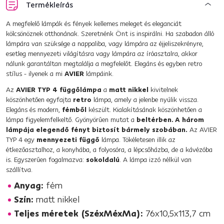
Termékleírás
A megfelelő lámpák és fények kellemes meleget és eleganciát
kölcsönöznek otthonának. Szeretnénk Önt is inspirálni. Ha szabadon álló
lámpára van szüksége a nappaliba, vagy lámpára az éjjeliszekrényre,
esetleg mennyezeti világításra vagy lámpára az íróasztalra, akkor
nálunk garantáltan megtalálja a megfelelőt. Elegáns és egyben retro
stílus - ilyenek a mi
AVIER
lámpáink.
Az
AVIER TYP 4 függőlámpa
a
matt nikkel
kivitelnek
köszönhetően egyfajta
retro
lámpa, amely a jelenbe nyúlik vissza.
Elegáns és modern,
fémből
készült. Kialakításának köszönhetően a
lámpa figyelemfelkeltő. Gyönyörűen mutat a
beltérben. A három
lámpája elegendő fényt biztosít bármely szobában.
Az AVIER
TYP 4 egy
mennyezeti függő
lámpa. Tökéletesen illik az
étkezőasztalhoz, a konyhába, a folyosóra, a lépcsőházba, de a kávézóba
is. Egyszerűen fogalmazva:
sokoldalú
. A lámpa izzó nélkül van
szállítva.
Anyag:
fém
Szín:
matt nikkel
Teljes méretek (SzéxMéxMa):
76x10,5x113,7 cm