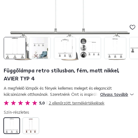
Függőlámpa retro stílusban, fém, matt nikkel,
AVIER TYP 4
A megfelelő lámpák és fények kellemes meleget és eleganciát
kölcsönöznek otthonának. Szeretnénk Önt is inspirálni. Ha szabadon álló
Olvass tovább
lámpára van szüksége a nappaliba, vagy lámpára az éjjeliszek...
5,0
2
ellenőrzött termékértékelések
Szín-részletes