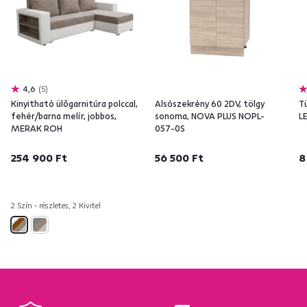
4,6
5
Kinyitható ülőgarnitúra polccal,
Alsószekrény 60 2DV, tölgy
T
fehér/barna melír, jobbos,
sonoma, NOVA PLUS NOPL-
L
MERAK ROH
057-0S
254 900 Ft
56 500 Ft
8
2 Szín - részletes, 2 Kivitel