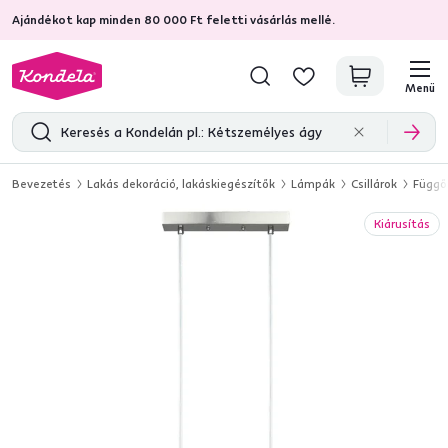
Ajándékot kap minden 80 000 Ft feletti vásárlás mellé.
4,7
31 333
ellenőrzött termékértékelések
Menü
Bevezetés
Lakás dekoráció, lakáskiegészítők
Lámpák
Csillárok
Függől
Kiárusítás