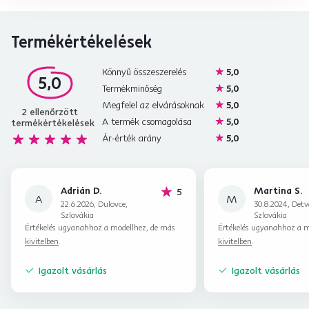
Termékértékelések
Könnyű összeszerelés
5,0
5,0
Termékminőség
5,0
Megfelel az elvárásoknak
5,0
2
ellenőrzött
A termék csomagolása
5,0
termékértékelések
Ár-érték arány
5,0
Adrián D.
Martina S.
hviezdičiek
5
A
M
22.6.2026, Dulovce,
30.8.2024, Detv
Szlovákia
Szlovákia
Értékelés ugyanahhoz a modellhez, de más
Értékelés ugyanahhoz a m
kivitelben
.
kivitelben
.
Igazolt vásárlás
Igazolt vásárlás