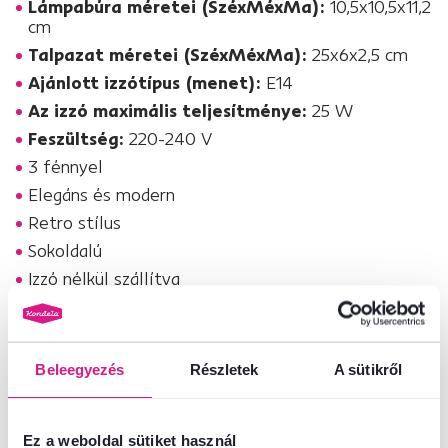
Lámpabúra méretei (SzéxMéxMa):
10,5x10,5x11,2
cm
Talpazat méretei (SzéxMéxMa):
25x6x2,5 cm
Ajánlott izzótípus (menet):
E14
Az izzó maximális teljesítménye:
25 W
Feszültség:
220-240 V
3 fénnyel
Elegáns és modern
Retro stílus
Sokoldalú
Izzó nélkül szállítva
Bontásban szállítva
Az AVIER TYP 4 lápát rose gold kivitelben is megvásárolhatja.
Beleegyezés
Részletek
A sütikről
Vessen egy pillantást az
AVIER
lámpák teljes kínálatára, és válassza ki
az Önnek leginkább megfelelőt.
Szívesen vásárolna az
AVIER függő lámpa mellé
egy másik darabot
Ez a weboldal sütiket használ