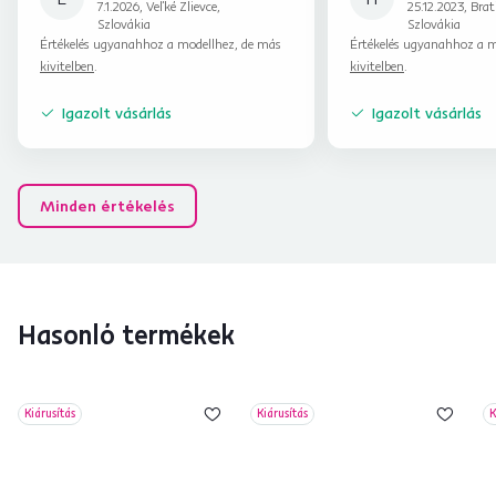
7.1.2026, Veľké Zlievce,
25.12.2023, Brat
Szlovákia
Szlovákia
Értékelés ugyanahhoz a modellhez, de más
Értékelés ugyanahhoz a m
kivitelben
.
kivitelben
.
Igazolt vásárlás
Igazolt vásárlás
Minden értékelés
Hasonló termékek
Kiárusítás
Kiárusítás
K