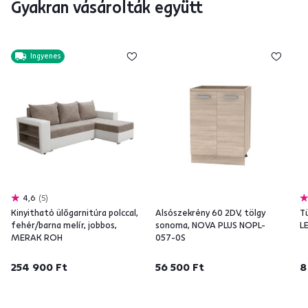
Gyakran vásárolták együtt
Ingyenes
4,6
5
Kinyitható ülőgarnitúra polccal,
Alsószekrény 60 2DV, tölgy
T
fehér/barna melír, jobbos,
sonoma, NOVA PLUS NOPL-
L
MERAK ROH
057-0S
254 900 Ft
56 500 Ft
8