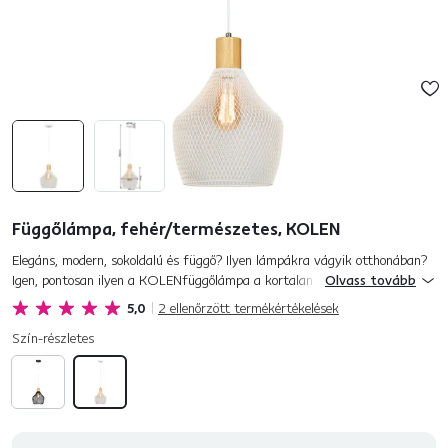
Függőlámpa, fehér/természetes, KOLEN
Elegáns, modern, sokoldalú és függő? Ilyen lámpákra vágyik otthonában?
Igen, pontosan ilyen a KOLENfüggőlámpa a kortalan fehér és a
Olvass tovább
természetes szín kombinációjában. A lámpa gyártásánál fém és fa...
5,0
2
ellenőrzött termékértékelések
Szín-részletes