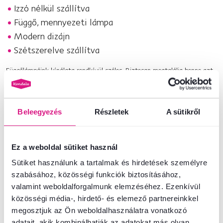
Izzó nélkül szállítva
Függő, mennyezeti lámpa
Modern dizájn
Szétszerelve szállítva
Függőlámpáink
kínálata rendkívül széles. Biztosan megtalálja benne azt
a darabot, amely minden szempontból megfelel Önnek.
Termékszám : 0000353810
Beleegyezés
Részletek
A sütikről
Alapparaméterek
Ez a weboldal sütiket használ
Sütiket használunk a tartalmak és hirdetések személyre
Méretek és specifikációk
szabásához, közösségi funkciók biztosításához,
valamint weboldalforgalmunk elemzéséhez. Ezenkívül
Csomagolási információk
közösségi média-, hirdető- és elemező partnereinkkel
megosztjuk az Ön weboldalhasználatra vonatkozó
adatait, akik kombinálhatják az adatokat más olyan