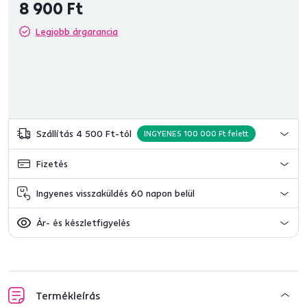
8 900 Ft
Legjobb árgarancia
Szállítás 4 500 Ft-tól
INGYENES 100 000 Ft felett
Fizetés
Ingyenes visszaküldés 60 napon belül
Ár- és készletfigyelés
Termékleírás