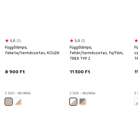
5,0
2
5,0
1
Függőlámpa,
Függőlámpa,
F
fekete/természetes, KOLEN
fehér/természetes, fa/fém,
s
TREX TYP 2
T
8 900 Ft
11 500 Ft
1
2 Szín - részletes
2 Szín - részletes
2 