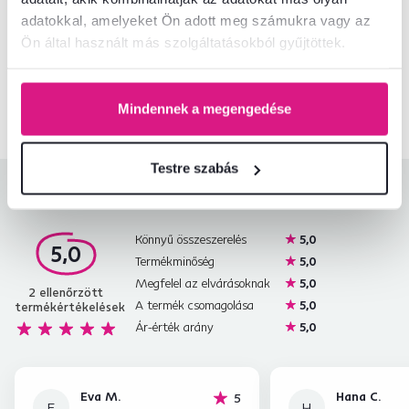
adatokkal, amelyeket Ön adott meg számukra vagy az
Nem találta meg a szükséges információkat?
Ön által használt más szolgáltatásokból gyűjtöttek.
Vegye fel velünk a kapcsolatot, és örömmel adunk tanácsot
+36 20 512 1458
Beszélgetés indítása
Mindennek a megengedése
Testre szabás
Termékértékelések
Könnyű összeszerelés
5,0
5,0
Termékminőség
5,0
Megfelel az elvárásoknak
5,0
2
ellenőrzött
A termék csomagolása
5,0
termékértékelések
Ár-érték arány
5,0
Eva M.
Hana C.
hviezdičiek
5
E
H