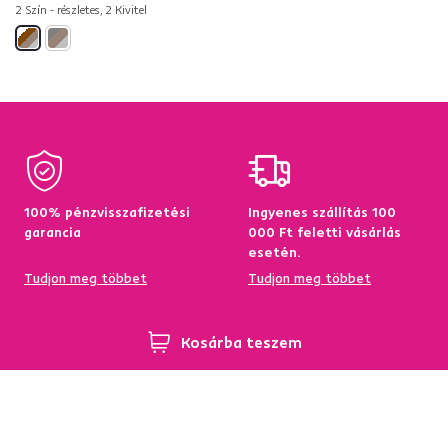
2 Szín - részletes, 2 Kivitel
100% pénzvisszafizetési
Ingyenes szállítás 100
garancia
000 Ft feletti vásárlás
esetén.
Tudjon meg többet
Tudjon meg többet
Kosárba teszem
95%-a a központi
Garancia az áru
raktárkészletről elérhető
visszatérítésére 60
napon belül
Tudjon meg többet
Tudjon meg többet