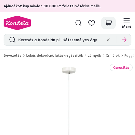
Ajándékot kap minden 80 000 Ft feletti vásárlás mellé.
4,7
31 285
ellenőrzött termékértékelések
Menü
Bevezetés
Lakás dekoráció, lakáskiegészítők
Lámpák
Csillárok
Függő
Kiárusítás