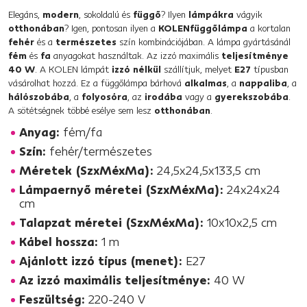
Elegáns,
modern
, sokoldalú és
függő
? Ilyen
lámpákra
vágyik
otthonában
? Igen, pontosan ilyen a
KOLENfüggőlámpa
a kortalan
fehér
és a
természetes
szín kombinációjában. A lámpa gyártásánál
fém
és
fa
anyagokat használtak. Az izzó maximális
teljesítménye
40 W
. A KOLEN lámpát
izzó nélkül
szállítjuk, melyet
E27
típusban
vásárolhat hozzá. Ez a függőlámpa bárhová
alkalmas
, a
nappaliba
, a
hálószobába
, a
folyosóra
, az
irodába
vagy a
gyerekszobába
.
A sötétségnek többé esélye sem lesz
otthonában
.
Anyag:
fém/fa
Szín:
fehér/természetes
Méretek (SzxMéxMa):
24,5x24,5x133,5 cm
Lámpaernyő méretei (SzxMéxMa):
24x24x24
cm
Talapzat méretei (SzxMéxMa):
10x10x2,5 cm
Kábel hossza:
1 m
Ajánlott izzó típus (menet):
E27
Az izzó maximális teljesítménye:
40 W
Feszültség:
220-240 V