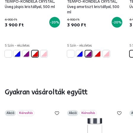
TEMPO-KONDELA CRYSTAL,
TEMPO-KONDELA CRYSTAL,
T
Üveg jáspis kristállyal, 500 ml
Üveg ametiszt kristállyal, 500
Üv
ml
4 900 Ft
4 900 Ft
4 
-20%
-20%
3 900 Ft
3 900 Ft
3
5 Szín - részletes
5 Szín - részletes
5 
Gyakran vásárolták együtt
Akció
Kiárusítás
Akció
Kiárusítás
A