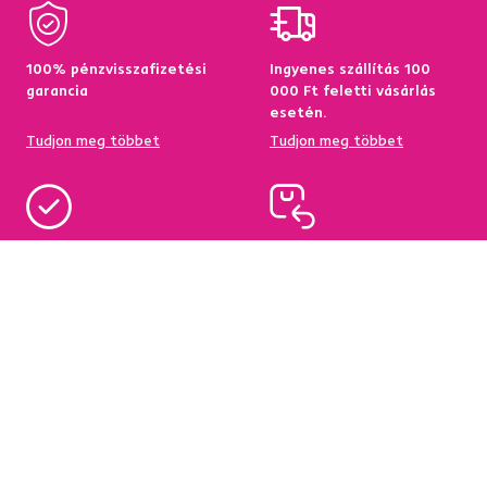
100% pénzvisszafizetési
Ingyenes szállítás 100
garancia
000 Ft feletti vásárlás
esetén.
Tudjon meg többet
Tudjon meg többet
95%-a a központi
Garancia az áru
raktárkészletről elérhető
visszatérítésére 60
napon belül
Tudjon meg többet
Tudjon meg többet
Hírlevél