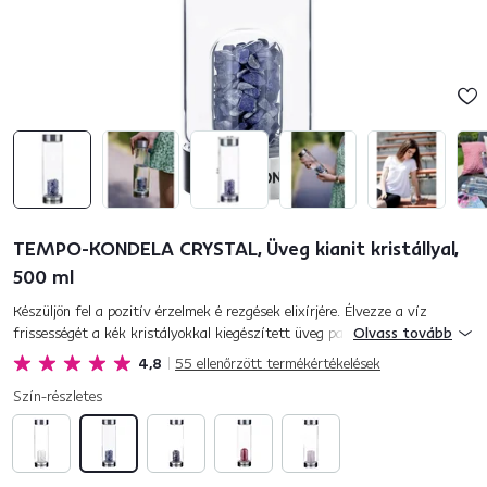
TEMPO-KONDELA CRYSTAL, Üveg kianit kristállyal,
500 ml
Készüljön fel a pozitív érzelmek é rezgések elixírjére. Élvezze a víz
frissességét a kék kristályokkal kiegészített üveg palackból. Akár érzi a
Olvass tovább
kianit kristályok jótékony hatását, akár csak megszab...
4,8
55
ellenőrzött termékértékelések
Szín-részletes