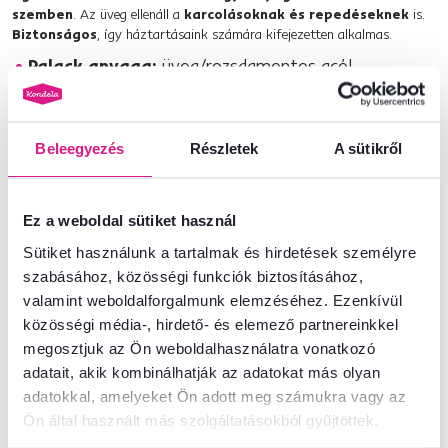
szemben
. Az üveg ellenáll a
karcolásoknak és repedéseknek
is.
Biztonságos
, így háztartásaink számára kifejezetten alkalmas.
Palack anyaga:
üveg/rozsdamentes acél
Palack színe:
átlátszó
Méretek (ÁxMa):
6,7x23 cm
Térfogat:
500 ml
Beleegyezés
Részletek
A sütikről
Súly:
530 g
Kristályok színe:
kék
Ez a weboldal sütiket használ
Kristályok típusa: kianit
Sütiket használunk a tartalmak és hirdetések személyre
A köveket tartalmazó modul térfogata: 50 ml
szabásához, közösségi funkciók biztosításához,
A lila kristály jelentése: megértés és kommunikáció
valamint weboldalforgalmunk elemzéséhez. Ezenkívül
A kristályok cserélhetők
közösségi média-, hirdető- és elemező partnereinkkel
A palack ivóvízre alkalmas
megosztjuk az Ön weboldalhasználatra vonatkozó
A palack kupakot, modult és kristályokat is
adatait, akik kombinálhatják az adatokat más olyan
tartalmaz
adatokkal, amelyeket Ön adott meg számukra vagy az
Magas ellenállóság
Ön által használt más szolgáltatásokból gyűjtöttek.