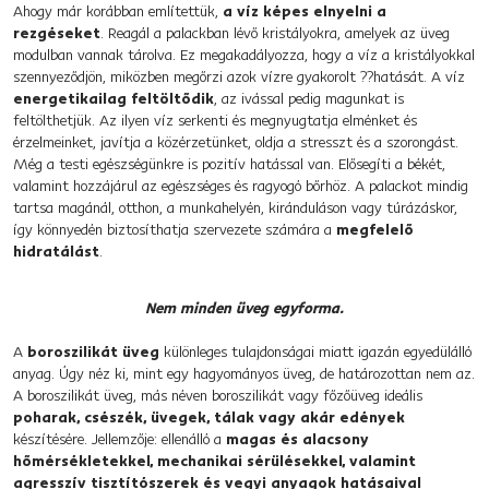
Ahogy már korábban említettük,
a víz képes elnyelni a
rezgéseket
. Reagál a palackban lévő kristályokra, amelyek az üveg
modulban vannak tárolva. Ez megakadályozza, hogy a víz a kristályokkal
szennyeződjön, miközben megőrzi azok vízre gyakorolt ??hatását. A víz
energetikailag feltöltődik
, az ivással pedig magunkat is
feltölthetjük. Az ilyen víz serkenti és megnyugtatja elménket és
érzelmeinket, javítja a közérzetünket, oldja a stresszt és a szorongást.
Még a testi egészségünkre is pozitív hatással van. Elősegíti a békét,
valamint hozzájárul az egészséges és ragyogó bőrhöz. A palackot mindig
tartsa magánál, otthon, a munkahelyén, kiránduláson vagy túrázáskor,
így könnyedén biztosíthatja szervezete számára a
megfelelő
hidratálást
.
Nem minden üveg egyforma.
A
boroszilikát üveg
különleges tulajdonságai miatt igazán egyedülálló
anyag. Úgy néz ki, mint egy hagyományos üveg, de határozottan nem az.
A boroszilikát üveg, más néven boroszilikát vagy főzőüveg ideális
poharak, csészék, üvegek, tálak vagy akár edények
készítésére. Jellemzője: ellenálló a
magas és alacsony
hőmérsékletekkel, mechanikai sérülésekkel, valamint
agresszív tisztítószerek és vegyi anyagok hatásaival