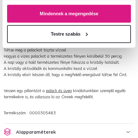
A palack mosogatógépben mosható
A modul és a tömítéssel rendelkező fedél kézzel
Mindennek a megengedése
mosható
Készítse el a saját kristály elixírjét:
Testre szabás
A palackot és a kristályt alaposan mossa el folyó víz alatt. Kerülje a forró
víz használatát.
Töltse meg a palackot tiszta vízzel.
Hagyja a vizes palackot a természetes fényen körülbelül 30 percig.
A nap vagy a hold természetes fénye fokozza a kristály hatását.
A kristály aktiválódik és kommunikálni kezd a vízzel.
A kristály elixír készen áll, hogy a megfelelő energiával töltse fel Önt.
Vessen egy pillantást a
palack és üveg
kínálatunkban szereplő egyéb
termékekre is, és válassza ki az Önnek megfelelőt.
Termékszám : 0000305483
Alapparaméterek