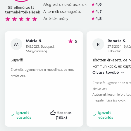
Megfelel az elvárásoknak
4,9
55
ellenőrzött
A termék csomagolása
4,7
termékértékelések
Ár-érték arány
4,8
Mária N.
Renata S.
hviezdičiek
5
M
R
19.5.2023, Budapest,
27.5.2024, Bytč
Magyarország
Szlovákia
Super!!!
Törötten érkezett, de 
kommunikáció, és kapt
Értékelés ugyanahhoz a modellhez, de más
palackot. A cég nem ok
Olvass tovább
kivitelben
.
futár volt az, aki megs
Értékelés ugyanahhoz a m
kivitelben
.
Automatikusan lefordítv
megjelenítése (szlovák)
Igazolt
Hasznos
Igazolt
vásárlás
(185x)
vásárlás