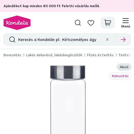
Ajándékot kap minden 80 000 Ft feletti vásárlás mellé.
4,7
31 285
ellenőrzött termékértékelések
Menü
Bevezetés
Lakás dekoráció, lakáskiegészítők
Főzés és terítés
Terítés
Akció
Kiárusítás