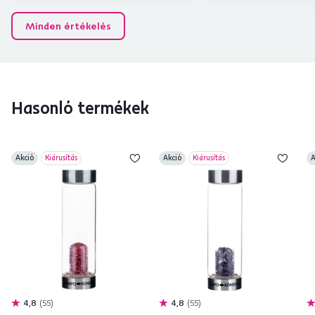
Minden értékelés
Hasonló termékek
Akció
Kiárusítás
Akció
Kiárusítás
A
4,8
55
4,8
55