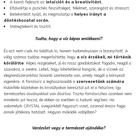
A kianit fejleszti az
intuíciót és a kreativitást.
Eltávolítja a pszichés feszültséget, félelmet, szorongást és stresszt.
Betekintést nyújt, és megmutatja a
helyes irányt a
döntéshozatal során.
Méregtelenít és tisztít.
Tudta, hogy a víz képes emlékezni?
És ezt nem csak mi találtuk ki, hanem tudományosan is bizonyított. A
világ számos tudósa megerősítette, hogy
a víz érzékeli, mi történik
körülötte
. Képes rezgéseket, jó és rossz gondolatokat fogadni, reagál a
szavakra, a zenére. Lehet, hogy hihetetlenül hangzik, de a víznek az
idegrendszerünkhöz hasonló szerkezete van, amely reagál a környező
ingerekre. A forrásvíz a leghasznosabb a
szervezetünk számára
.
Különféle kőzeteken és kristályokon keresztül jut el a felszínre, így
természetes ásványokkal van dúsítva. Tiszta forrásvízhez azonban nem
mindenki jut hozzá, de ebben az esetben is tudunk segíteni. Ha
valamelyik CRYSTAL üvegünkből fogyaszt vizet, azonnal érezni fogja
annak jótékony hatását. Hogyan működik valójában?
Varázslat vagy a természet ajándéka?