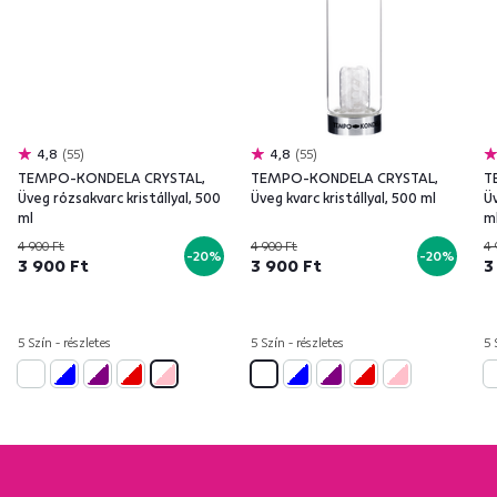
4,8
55
4,8
55
TEMPO-KONDELA CRYSTAL,
TEMPO-KONDELA CRYSTAL,
T
Üveg rózsakvarc kristállyal, 500
Üveg kvarc kristállyal, 500 ml
Üv
ml
m
4 900 Ft
4 900 Ft
4 
-20%
-20%
3 900 Ft
3 900 Ft
3
5 Szín - részletes
5 Szín - részletes
5 