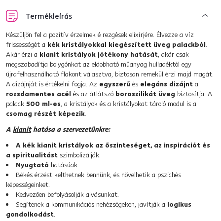
Termékleírás
Készüljön fel a pozitív érzelmek é rezgések elixírjére. Élvezze a víz
frissességét a
kék kristályokkal kiegészített üveg palackból
.
Akár érzi a
kianit kristályok jótékony hatását
, akár csak
megszabadítja bolygónkat az eldobható műanyag hulladéktól egy
újrafelhasználható flakont választva, biztosan remekül érzi majd magát.
A dizájnját is értékelni fogja. Az
egyszerű
és
elegáns dizájnt
a
rozsdamentes acél
és az átlátszó
boroszilikát üveg
biztosítja. A
palack
500 ml-es
, a kristályok és a kristályokat tároló modul is a
csomag részét képezik
.
A
kianit
hatása a szervezetünkre:
A kék kianit kristályok az őszinteséget, az inspirációt és
a spiritualitást
szimbolizálják.
Nyugtató
hatásúak.
Békés érzést kelthetnek bennünk, és növelhetik a pszichés
képességeinket.
Kedvezően befolyásolják alvásunkat.
Segítenek a kommunikációs nehézségeken, javítják a
logikus
gondolkodást
.