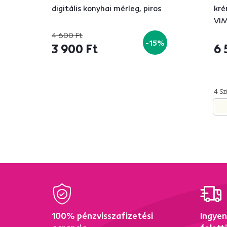
digitális konyhai mérleg, piros
kré
VIM
4 600 Ft
-15%
3 900 Ft
6 
4 Sz
100% pénzvisszafizetési
Ingyen