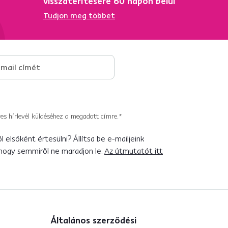
ő
visszatérítésére 60 napon belül
Tudjon meg többet
es hírlevél küldéséhez a megadott címre.*
 elsőként értesülni? Állítsa be e-mailjeink
 hogy semmiről ne maradjon le.
Az útmutatót itt
Általános szerződési