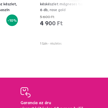
z készlet,
késkészlet mágneses tartóval,
saszín
6 db, rose gold
5 600 Ft
-10%
-12%
4 900 Ft
1 Szín - részletes
Garancia az áru