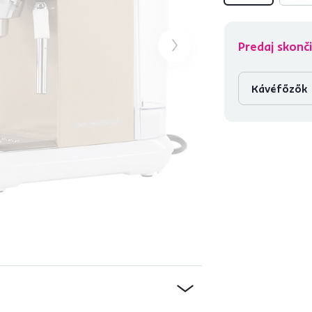
Predaj skonči
Kávéfőzők