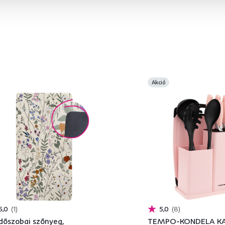
Akció
5,0
1
5,0
8
dőszobai szőnyeg,
TEMPO-KONDELA K