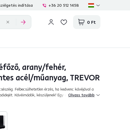
zélgetés indítása
+36 20 512 1458
0 Ft
éfőző, arany/fehér,
ntes acél/műanyag, TREVOR
csészéig. Felbecsülhetetlen érzés, ha kedvenc kávéjával a
adidejét. Kávéimádók, készüljenek! Egy újdonság érkezik az
Olvass tovább
véfőző formájáb...