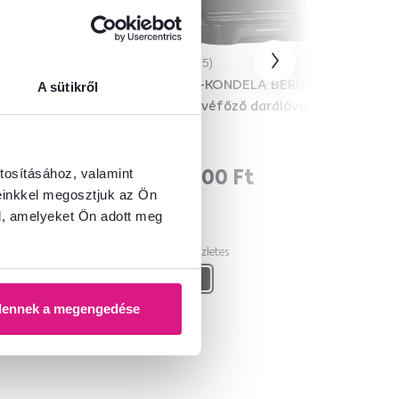
4,7
25
RNY,
TEMPO-KONDELA BERNY,
A sütikről
óval,
karos kávéfőző darálóval,
fekete
-6%
104 900 Ft
tosításához, valamint
einkkel megosztjuk az Ön
l, amelyeket Ön adott meg
2 Szín - részletes
dennek a megengedése