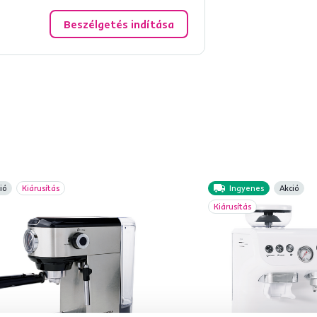
Beszélgetés indítása
ió
Kiárusítás
Ingyenes
Akció
Kiárusítás