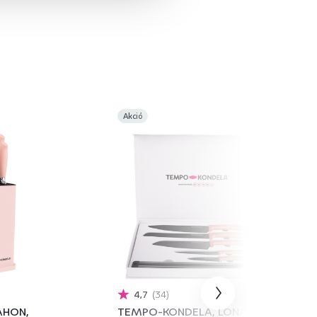
Akció
4,7
34
AHON,
TEMPO-KONDELA, LONAN,