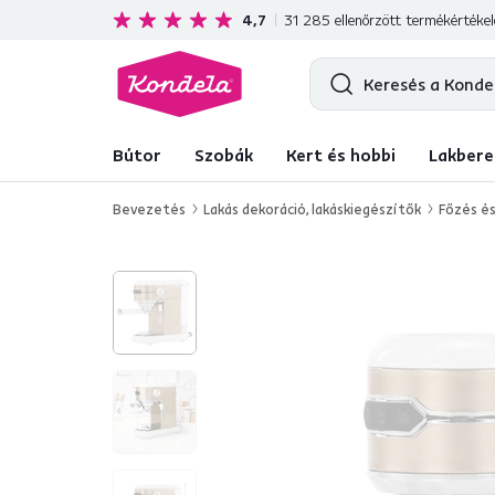
Ajándékot kap minden 80 000 Ft feletti vásárlás me
4,7
31 285
ellenőrzött termékértéke
Bútor
Szobák
Kert és hobbi
Lakbere
Bevezetés
Lakás dekoráció, lakáskiegészítők
Főzés és