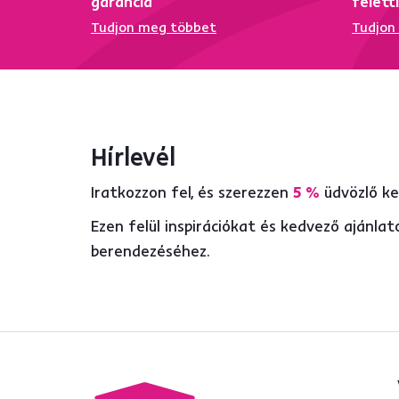
garancia
felett
Tudjon meg többet
Tudjon
Hírlevél
Iratkozzon fel, és szerezzen
5 %
üdvözlő k
Ezen felül inspirációkat és kedvező ajánl
berendezéséhez.