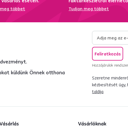
i vásárlás esetén.
raktárkészletről elérhet
 meg többet
Tudjon meg többet
Feliratkozás
edvezményt.
Hozzájárulok rendszer
atokat küldünk Önnek otthona
Szeretne mindenről
kézbesítését úgy,
találja
.
Vásárlás
Vásárlóknak