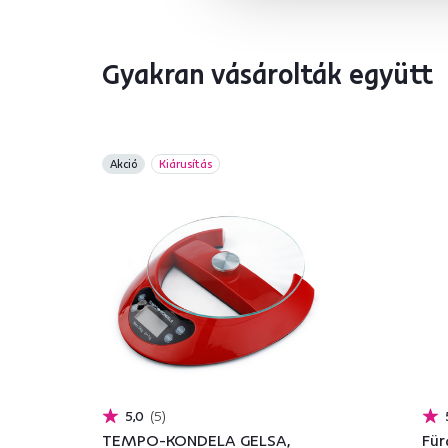
Gyakran vásárolták együtt
Akció
Kiárusítás
5,0
5
TEMPO-KONDELA GELSA,
Für