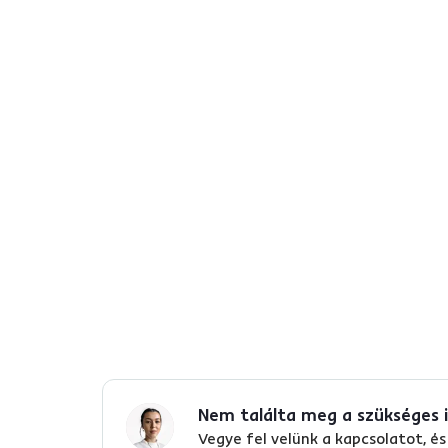
Alapparaméterek
Méretek és specifikációk
Csomagolási információk
Telepítési útmutató
Nem találta meg a szükséges 
Vegye fel velünk a kapcsolatot, 