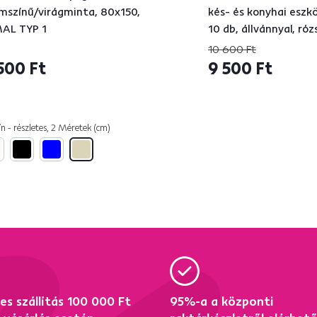
mszínű/virágminta, 80x150,
kés- és konyhai eszkö
AL TYP 1
10 db, állvánnyal, róz
10 600 Ft
500 Ft
9 500 Ft
ín - részletes, 2 Méretek (cm)
es szállítás 100 000 Ft
95%-a a központi