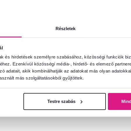
4,8
57
4,7
25
os kávéfőző, ezüst,
TEMPO-KONDELA BE
Részletek
sdamentes acél/műanyag,
Karos kávéfőző darál
NEST
fehér
ál
900 Ft
111 900 Ft
-6%
 900 Ft
104 900 Ft
mak és hirdetések személyre szabásához, közösségi funkciók biz
hez. Ezenkívül közösségi média-, hirdető- és elemező partner
zó adatait, akik kombinálhatják az adatokat más olyan adatokka
sznált más szolgáltatásokból gyűjtöttek.
n - részletes
2 Szín - részletes
Testre szabás
Min