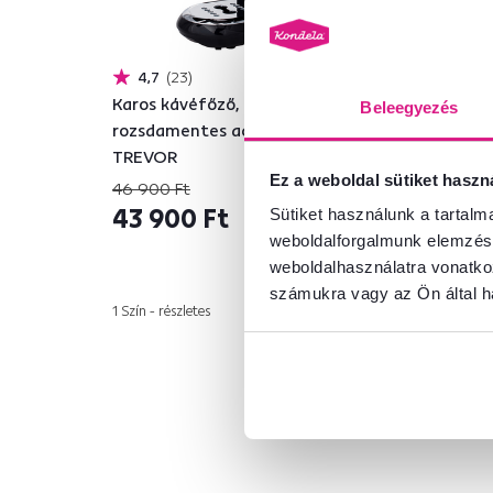
4,7
23
Karos kávéfőző, fekete,
Kar
Beleegyezés
rozsdamentes acél/műanyag,
roz
TREVOR
ER
Ez a weboldal sütiket haszn
46 900 Ft
47 
-6%
43 900 Ft
44
Sütiket használunk a tartal
weboldalforgalmunk elemzésé
weboldalhasználatra vonatko
számukra vagy az Ön által ha
1 Szín - részletes
1 Szí