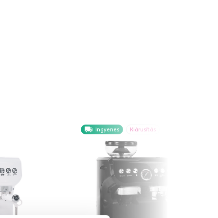
Ingyenes
Kiárusítás