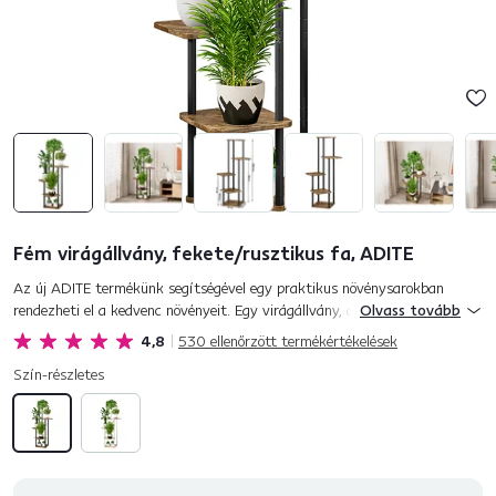
Fém virágállvány, fekete/rusztikus fa, ADITE
Az új ADITE termékünk segítségével egy praktikus növénysarokban
rendezheti el a kedvenc növényeit. Egy virágállvány, amelyen minden
Olvass tovább
egyes növény kiemelkedik. Modern és elegáns. Öt nyitott...
4,8
530
ellenőrzött termékértékelések
Szín-részletes