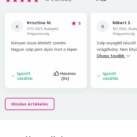
Krisztina M.
Róbert S.
hviezdičiek
5
K
R
27.12.2025, Budapest,
30.1.2024, Buda
Magyarország
Magyarország
Könnyen össze lehetett szerelni.
Szép anyagből készült 
Nagyon szép pont olyan mint a képen.
virágállvány. Nem löty
nem hajlik meg nehezet
Olvass tovább
Meglepően gyorsan meg
rendelés leadást követ
Igazolt
Hasznos
Igazolt
vásárlás
(0x)
vásárlás
Minden értékelés