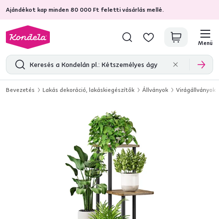
Ajándékot kap minden 80 000 Ft feletti vásárlás mellé.
4,7
31 157
ellenőrzött termékértékelések
Menü
Bevezetés
Lakás dekoráció, lakáskiegészítők
Állványok
Virágállványok