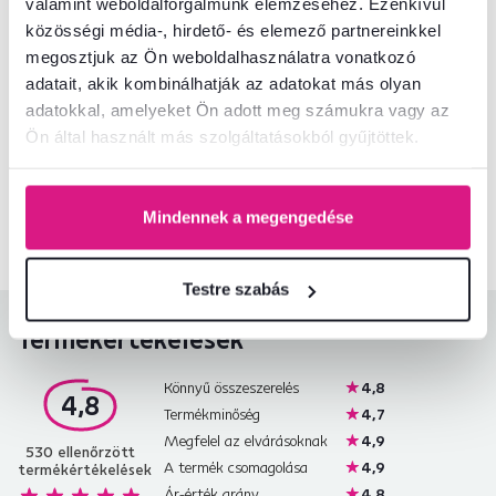
valamint weboldalforgalmunk elemzéséhez. Ezenkívül
Telepítési útmutató
közösségi média-, hirdető- és elemező partnereinkkel
megosztjuk az Ön weboldalhasználatra vonatkozó
adatait, akik kombinálhatják az adatokat más olyan
adatokkal, amelyeket Ön adott meg számukra vagy az
Nem találta meg a szükséges információkat?
Ön által használt más szolgáltatásokból gyűjtöttek.
Vegye fel velünk a kapcsolatot, és örömmel adunk tanácsot
+36 20 512 1458
Beszélgetés indítása
Mindennek a megengedése
Testre szabás
Termékértékelések
Könnyű összeszerelés
4,8
4,8
Termékminőség
4,7
Megfelel az elvárásoknak
4,9
530
ellenőrzött
A termék csomagolása
4,9
termékértékelések
Ár-érték arány
4,8