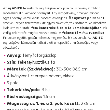
Az
új ADITE
termékünk segítségével egy praktikus növénysarokban
rendezheti el a kedvenc növényeit. Egy virágállvány, amelyen minden
egyes növény kiemelkedik. Modern és elegáns.
Öt nyitott polcból
áll,
amelyek helyet teremtenek az egyes növényfajták számára. Minimalista
kialakítása a stabil
fém konstrukció és a fa kombinációjában
sok
vedég tekintetét magára vonzza majd. A
fekete fém
és a
rusztikus
fa
polcok együtt igazán kellemes megjelenést biztosítanak. Az
ADITE
segítségével könnyedén kidíszítheti a nappaliját, hálószobáját vagy
előszobáját.
Anyag:
fém/faforgácslap
Szín:
fekete/rusztikus fa
Méretek (SzxMéxMa):
30x30x106,5 cm
Állványként cserepes növényekhez
5 polc
Teherbírás/polc:
3 kg
Rúd vastagsága:
1,6 cm
Magasság az 1. és a 2. polc között:
27,5 cm