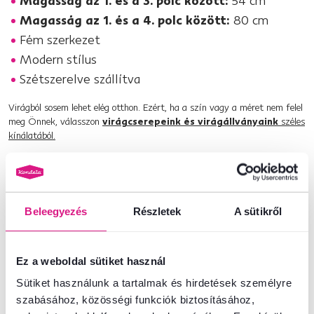
Magasság az 1. és a 3. polc között:
54 cm
Magasság az 1. és a 4. polc között:
80 cm
Fém szerkezet
Modern stílus
Szétszerelve szállítva
Virágból sosem lehet elég otthon. Ezért, ha a szín vagy a méret nem felel
meg Önnek, válasszon
virágcserepeink és virágállványaink
széles
kínálatából.
Termékszám : 0000354721
Beleegyezés
Részletek
A sütikről
Alapparaméterek
Méretek és specifikációk
Ez a weboldal sütiket használ
Sütiket használunk a tartalmak és hirdetések személyre
Csomagolási információk
szabásához, közösségi funkciók biztosításához,