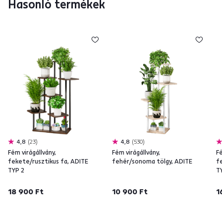
Hasonló termékek
4,8
23
4,8
530
Fém virágállvány,
Fém virágállvány,
Fé
fekete/rusztikus fa, ADITE
fehér/sonoma tölgy, ADITE
f
TYP 2
T
18 900 Ft
10 900 Ft
1