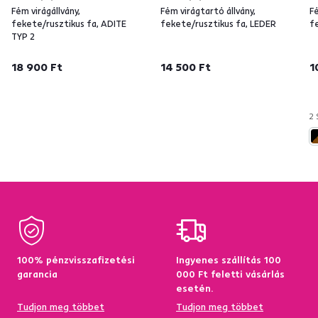
Fém virágállvány,
Fém virágtartó állvány,
Fé
fekete/rusztikus fa, ADITE
fekete/rusztikus fa, LEDER
f
TYP 2
18 900 Ft
14 500 Ft
1
2 
100% pénzvisszafizetési
Ingyenes szállítás 100
garancia
000 Ft feletti vásárlás
esetén.
Tudjon meg többet
Tudjon meg többet