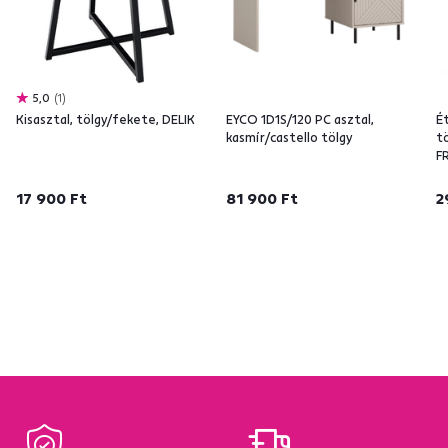
5,0
1
Kisasztal, tölgy/fekete, DELIK
EYCO 1D1S/120 PC asztal,
É
kasmír/castello tölgy
t
F
17 900 Ft
81 900 Ft
2