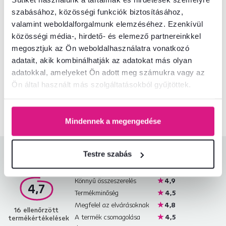
szabásához, közösségi funkciók biztosításához,
Csomagolási információk
valamint weboldalforgalmunk elemzéséhez. Ezenkívül
közösségi média-, hirdető- és elemező partnereinkkel
megosztjuk az Ön weboldalhasználatra vonatkozó
adatait, akik kombinálhatják az adatokat más olyan
Nem találta meg a szükséges információkat?
adatokkal, amelyeket Ön adott meg számukra vagy az
Vegye fel velünk a kapcsolatot, és örömmel adunk tanácsot
Ön által használt más szolgáltatásokból gyűjtöttek.
+36 20 512 1458
Beszélgetés indítása
Mindennek a megengedése
Testre szabás
Termékértékelések
Könnyű összeszerelés
4,9
4,7
Termékminőség
4,5
Megfelel az elvárásoknak
4,8
16
ellenőrzött
A termék csomagolása
4,5
termékértékelések