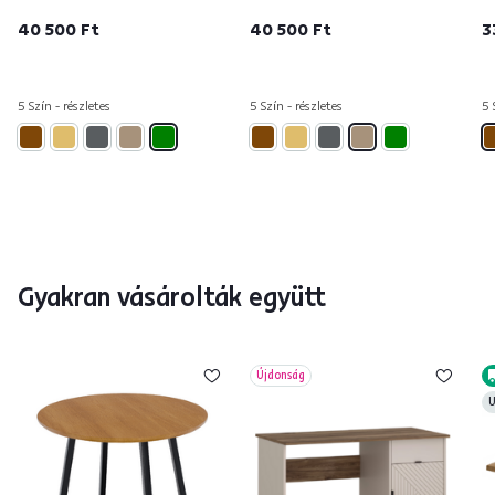
40 500 Ft
40 500 Ft
3
5 Szín - részletes
5 Szín - részletes
5 
Gyakran vásárolták együtt
Újdonság
U