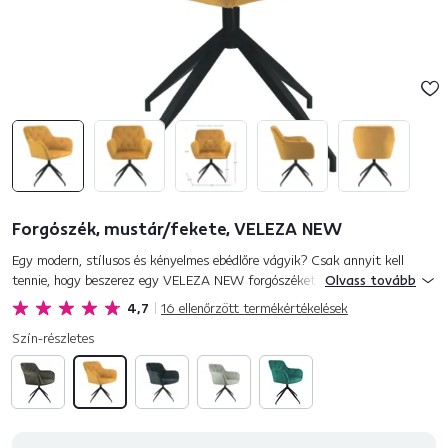
Forgószék, mustár/fekete, VELEZA NEW
Egy modern, stílusos és kényelmes ebédlőre vágyik? Csak annyit kell
tennie, hogy beszerez egy VELEZA NEW forgószéket. Üljön vissza és
Olvass tovább
élvezze a békés reggelit, egy finom ebédet vagy egy pohár...
4,7
16
ellenőrzött termékértékelések
Szín-részletes