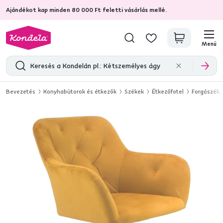
Ajándékot kap minden 80 000 Ft feletti vásárlás mellé.
4,7
31 333
ellenőrzött termékértékelések
Menü
Bevezetés
Konyhabútorok és étkezők
Székek
Étkezőfotel
Forgószék,