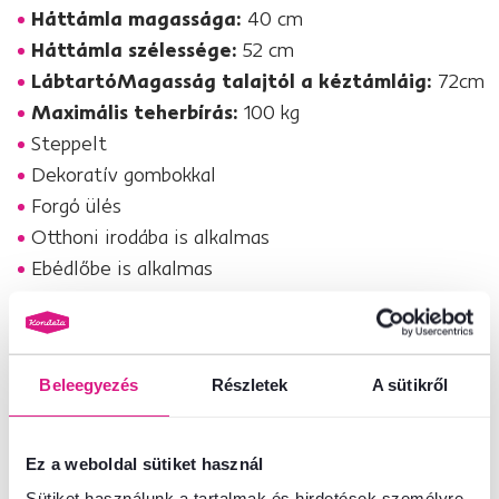
Háttámla magassága:
40 cm
Háttámla szélessége:
52 cm
LábtartóMagasság talajtól a kéztámláig:
72cm
Maximális teherbírás:
100 kg
Steppelt
Dekoratív gombokkal
Forgó ülés
Otthoni irodába is alkalmas
Ebédlőbe is alkalmas
Szétszerelve szállítjuk
Termékszám : 0000365627
Beleegyezés
Részletek
A sütikről
Alapparaméterek
Ez a weboldal sütiket használ
Méretek és specifikációk
Sütiket használunk a tartalmak és hirdetések személyre