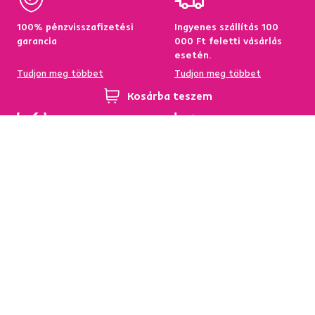
100% pénzvisszafizetési
Ingyenes szállítás 100
garancia
000 Ft feletti vásárlás
esetén.
Tudjon meg többet
Tudjon meg többet
Kosárba teszem
95%-a a központi
Garancia az áru
raktárkészletről elérhető
visszatérítésére 60
napon belül
Tudjon meg többet
Tudjon meg többet
Hírlevél
Iratkozzon fel, és szerezzen
5 %
üdvözlő kedvezményt.