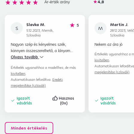
Ár-érték arány
4,8
Slavka M.
Martin J.
hviezdičiek
5
S
M
5.12.2023, Merník,
28.12.2023, Veli
Szlovákia
Szlovákia
Nagyon szép és kényelmes szék,
Nekem az ára jó
könnyen összeszerelhető, a lányom
Értékelés ugyanahhoz a m
rendkívül elégedett 🙂
Olvass tovább
kivitelben
.
Automatikusan lefordítv
Értékelés ugyanahhoz a modellhez, de más
megjelenítése (szlovák)
kivitelben
.
Automatikusan lefordítva.
Eredeti
megjelenítése (szlovák)
Igazolt
Hasznos
Igazolt
vásárlás
(0x)
vásárlás
Minden értékelés