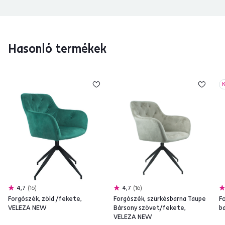
Hasonló termékek
K
4,7
16
4,7
16
Forgószék, zöld /fekete,
Forgószék, szürkésbarna Taupe
F
VELEZA NEW
Bársony szövet/fekete,
b
VELEZA NEW