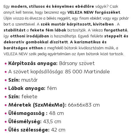
Egy
modern, stílusos és kényelmes ebédlőre
vágyik? Csak
annyit kell tennie, hogy beszerez egy
VELEZA NEW forgószéket
.
Üljön vissza és élvezze a békés reggelit, egy finom ebédet vagy egy pohár
bort a szeretteivel. A
szék
mustár kárpitozott, kivitelben
. A
stabilitást
a
fekete fém lábak
biztosítják. A Veleza
forgatható
,
így
otthoni irodájában
is használhatja. Egyedi felülete
steppelt és
dekoratív gombokkal díszített
.
A karizmatikus és
barátságos otthon
a megfelelő bútorok kiválasztásám múlik, a
VELEZA NEW szék pedig egyértelműen az ilyen bútorok közé tartozik.
Kárpitozás anyaga:
Bársony szövet
A szövet kopásállósága: 85 000 Martindale
Szín:
mustár
Lábak anyaga:
fém
Szín:
fekete
Méretek (SzxMéxMa):
66x66x83 cm
Ülésmagasság :
48 cm
Ülésmélység:
43,5 cm
Ülés szélessége:
42 cm