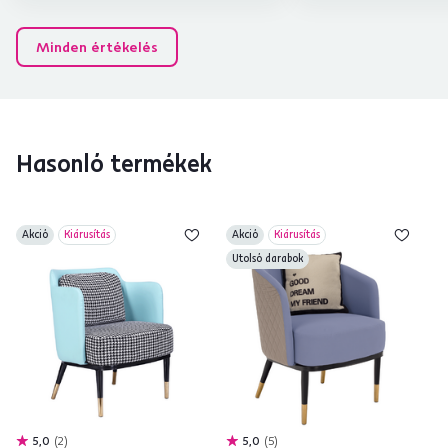
Minden értékelés
Hasonló termékek
Akció
Kiárusítás
Akció
Kiárusítás
Utolsó darabok
5,0
2
5,0
5