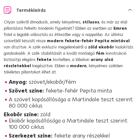
Termékleírás
Olyan székről álmodozik, amely kényelmes,
stílusos
, és már az első
pillantásra felkelti mindenki figyelmét? Ebben az esetben az
Emren
fotel a legjobb választás az étkezőbe vagy a nappaliba. Az ülőrész
szövetből készült része
modern fekete-fehér Pepita mintával
van díszítve. A szék exkluzív megjelenéséről a
zöld ekobőr
kialakítás
gondoskodik. A szék stabilitását a kiváló minőségű
fém
konstrukció
biztosítja elegáns
fekete
kivitelben, a lábakon
arany alsó
részletekkel
kiegészítve. Ebben a
modern
, kényelmes székben
tökéletes pillantokat élhet át.
Anyag:
szövet/ekobőr/fém
Szövet színe:
fekete-fehér Pepita minta
A szövet kopásállósága a Martindale teszt szerint:
80 000 ciklus
Ekobőr színe:
zöld
Ekobőr kopásállósága a Martindale teszt szerint:
100 000 ciklus
Szerkezet színe:
fekete arany részekkel