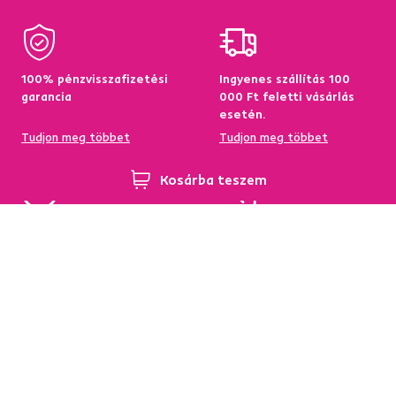
100% pénzvisszafizetési
Ingyenes szállítás 100
garancia
000 Ft feletti vásárlás
esetén.
Tudjon meg többet
Tudjon meg többet
Kosárba teszem
95%-a a központi
Garancia az áru
raktárkészletről elérhető
visszatérítésére 60
napon belül
Tudjon meg többet
Tudjon meg többet
Hírlevél