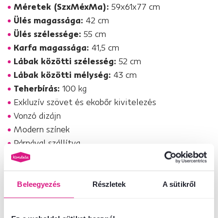
Méretek (SzxMéxMa):
59x61x77 cm
Ülés magassága:
42 cm
Ülés szélessége:
55 cm
Karfa magassága:
41,5 cm
Lábak közötti szélesség:
52 cm
Lábak közötti mélység:
43 cm
Teherbírás:
100 kg
Exkluzív szövet és ekobőr kivitelezés
Vonzó dizájn
Modern színek
Párnával szállítva
Bontásban szállítva
Vessen egy pillantást az
EMREN fotelek
egyéb színváltozataira is.
Beleegyezés
Részletek
A sütikről
Ha nem felel meg Önnek ez a kivitelezés, tekintse meg
étkezőszékeink
teljes kínálatát.