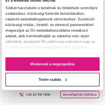
Ez a weboldal sütiket használ
Termékszám : 0000298112
Sütiket használunk a tartalmak és hirdetések személyre
szabásához, közösségi funkciók biztosításához,
Alapparaméterek
valamint weboldalforgalmunk elemzéséhez. Ezenkívül
közösségi média-, hirdető- és elemező partnereinkkel
megosztjuk az Ön weboldalhasználatra vonatkozó
Méretek és specifikációk
adatait, akik kombinálhatják az adatokat más olyan
adatokkal, amelyeket Ön adott meg számukra vagy az
Csomagolási információk
Ön által használt más szolgáltatásokból gyűjtöttek.
Telepítési útmutató
Mindennek a megengedése
Nem találta meg a szükséges információkat?
Testre szabás
Vegye fel velünk a kapcsolatot, és örömmel adunk tanácsot
+36 20 512 1458
Beszélgetés indítása