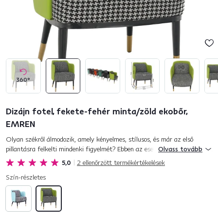
360°
Dizájn fotel, fekete-fehér minta/zöld ekobőr,
EMREN
Olyan székről álmodozik, amely kényelmes, stílusos, és már az első
pillantásra felkelti mindenki figyelmét? Ebben az esetben az Emren fotel
Olvass tovább
a legjobb választás az étkezőbe vagy a nappaliba. Az...
5,0
2
ellenőrzött termékértékelések
Szín-részletes