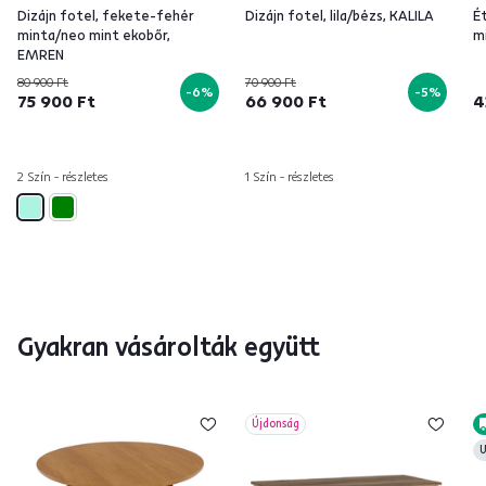
Dizájn fotel, fekete-fehér
Dizájn fotel, lila/bézs, KALILA
É
minta/neo mint ekobőr,
m
EMREN
80 900 Ft
70 900 Ft
-6%
-5%
75 900 Ft
66 900 Ft
4
2 Szín - részletes
1 Szín - részletes
Gyakran vásárolták együtt
Újdonság
U