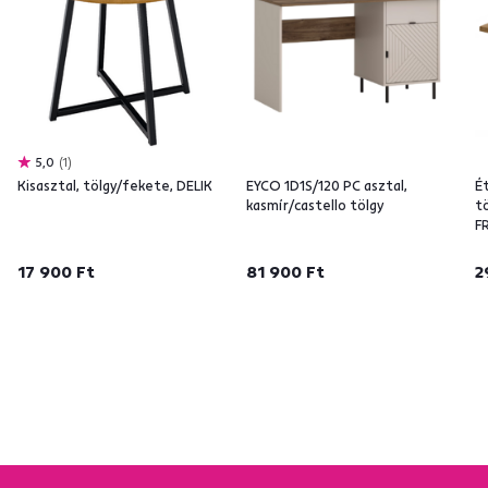
5,0
1
Kisasztal, tölgy/fekete, DELIK
EYCO 1D1S/120 PC asztal,
É
kasmír/castello tölgy
t
F
17 900 Ft
81 900 Ft
2