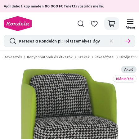
Ajándékot kap minden 80 000 Ft feletti vásárlás mellé.
4,7
31 333
ellenőrzött termékértékelések
Menü
Bevezetés
Konyhabútorok és étkezők
Székek
Étkezőfotel
Dizájn fote
Akció
Kiárusítás