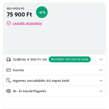
80 900 Ft
-6%
75 900 Ft
Legjobb árgarancia
Szállítás 4 500 Ft-tól
INGYENES 100 000 Ft felett
Fizetés
Ingyenes visszaküldés 60 napon belül
Ár- és készletfigyelés