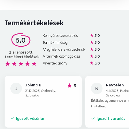
Termékértékelések
Könnyű összeszerelés
5,0
5,0
Termékminőség
5,0
Megfelel az elvárásoknak
5,0
2
ellenőrzött
A termék csomagolása
5,0
termékértékelések
Ár-érték arány
5,0
Jolana B.
Névtelen
hviezdičiek
5
J
N
21.12.2023, Otrhánky,
4.6.2023, Pezin
Szlovákia
Szlovákia
Értékelés ugyanahhoz a m
kivitelben
.
Igazolt vásárlás
Igazolt vásárlás