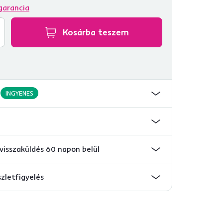
garancia
Kosárba teszem
INGYENES
visszaküldés 60 napon belül
szletfigyelés