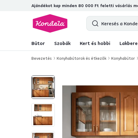
Ajándékot kap minden 80 000 Ft feletti vásárlás me
4,7
31 157
ellenőrzött termékértékel
Bútor
Szobák
Kert és hobbi
Lakbere
Bevezetés
Konyhabútorok és étkezők
Konyhabútor