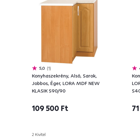
5,0
1
Konyhaszekrény, Alsó, Sarok,
Kon
Jobbos, Éger, LORA MDF NEW
LO
KLASIK S90/90
S4
109 500 Ft
71
2 Kivitel