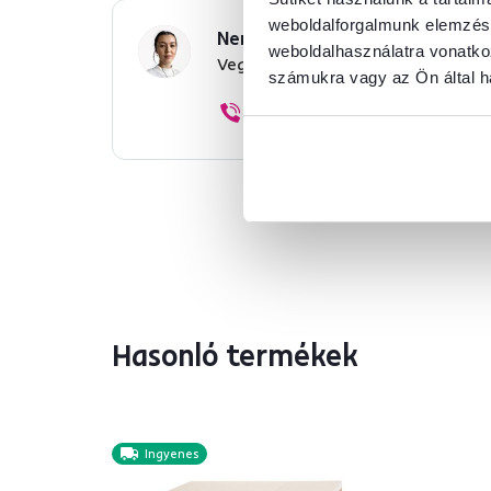
weboldalforgalmunk elemzésé
Nem találta meg a szükséges 
weboldalhasználatra vonatko
Vegye fel velünk a kapcsolatot, 
számukra vagy az Ön által ha
+36 20 512 1458
Hasonló termékek
Ingyenes