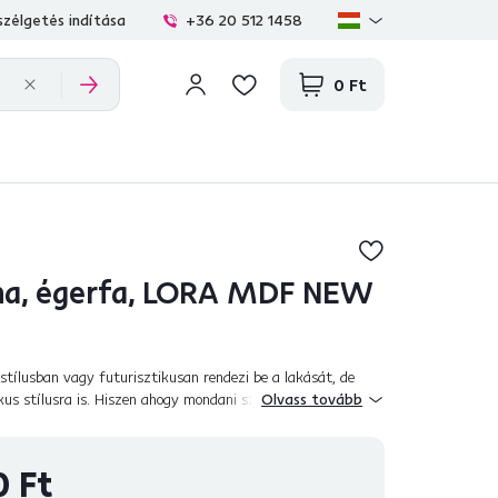
zélgetés indítása
+36 20 512 1458
0 Ft
ha, égerfa, LORA MDF NEW
tílusban vagy futurisztikusan rendezi be a lakását, de
ikus stílusra is. Hiszen ahogy mondani szokás: az
Olvass tovább
a szépség. Ezért kínáljuk Önne...
0 Ft