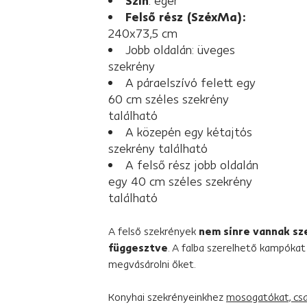
Szín
: éger
Felső rész (SzéxMa):
240x73,5 cm
Jobb oldalán: üveges
szekrény
A páraelszívó felett egy
60 cm széles szekrény
található
A közepén egy kétajtós
szekrény található
A felső rész jobb oldalán
egy 40 cm széles szekrény
található
A felső szekrények
nem sínre vannak sz
függesztve
. A falba szerelhető kampóka
megvásárolni őket.
Konyhai szekrényeinkhez
mosogatókat, csa