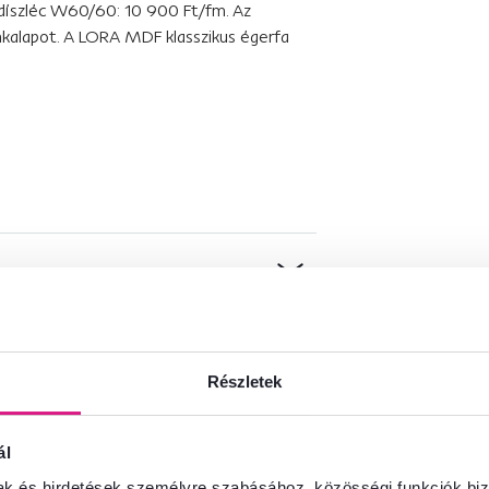
, díszléc W60/60: 10 900 Ft/fm. Az
kalapot. A LORA MDF klasszikus égerfa
Részletek
ál
mak és hirdetések személyre szabásához, közösségi funkciók biz