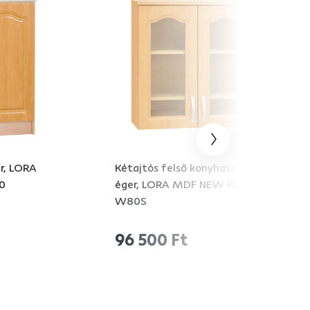
r, LORA
Kétajtós felső konyhaszekrény
0
éger, LORA MDF NEW KLASIK
W80S
96 500 Ft