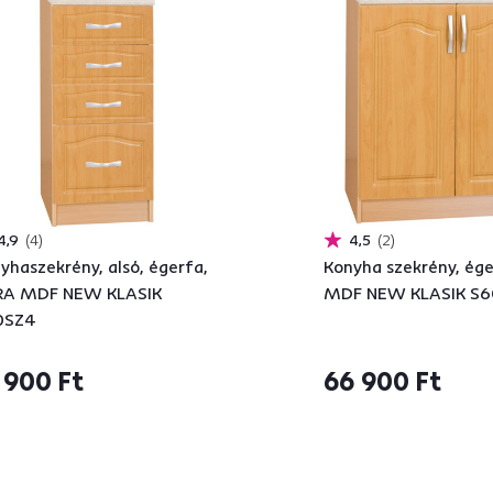
4,9
4
4,5
2
yhaszekrény, alsó, égerfa,
Konyha szekrény, ége
RA MDF NEW KLASIK
MDF NEW KLASIK S6
0SZ4
 900 Ft
66 900 Ft