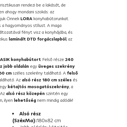
isztikusan rendezi be a lakását, de
en ahogy mondani szokás: az
áljuk Önnek
LORA
konyhabútorunkat.
 és a hagyományos stílust. A maga
ltozatával fényt visz a konyhájába, és
zikus
laminált DTD forgácslapból
, az
SIK konyhabútort
. Felső része
240
z jobb oldalán
egy
üveges szekrény
60 cm
széles szekrény található. A
felső
lálható. Az
alsó rész
180 cm széles
és
egy
kétajtós mosogatószekrény
, a
 Az
alsó rész közepén
szintén egy
n, ilyen
lehetőség
nem mindig adódik!
Alsó rész
(SzéxMa):
180x82 cm