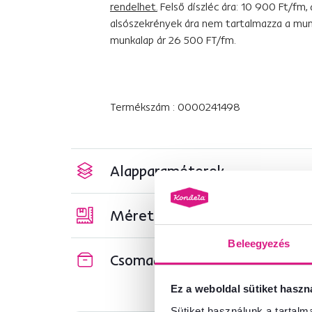
rendelhet.
Felső díszléc ára: 10 900 Ft/fm
alsószekrények ára nem tartalmazza a mun
munkalap ár 26 500 FT/fm.
Termékszám : 0000241498
Alapparaméterek
Méretek és specifikációk
Beleegyezés
Csomagolási információk
Ez a weboldal sütiket haszn
Sütiket használunk a tartal