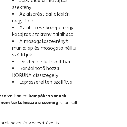
Jobb oldalán: kétajtós
szekrény
Az alsórész bal oldalán:
négy fiók
Az alsórész közepén egy
kétajtós szekrény található
A mosogatószekrényt
munkalap és mosogató nélkül
szállítjuk
Díszléc nélkül szállítva
Rendelhető hozzá
KORUNA díszszegély
Lapraszerelten szállítva
erelve
, hanem
kampókra vannak
t
nem tartalmazza a csomag
, külön kell
ptelepeket és kiegészítőket is