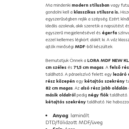
Ma mindenki
modern stílusban
vagy futur
gondolni kell a
klasszikus stílusra is.
Hisz
egyszerűségben rejlik a szépség. Ezért kín
Ideális azoknak, akik szeretik a napsütést
egyszerű megjelenésével és
égerfa
színvá
ezzel kellemes légkört alakít ki. A váz klass
ajtók minőségi
MDF
-ből készültek.
Bemutatjuk Önnek a
LORA MDF NEW KLA
cm széles
és
71,5 cm magas
. A
felső rés
található. A páraelszívó felett egy
lezáró
rész közepén
egy
kétajtós szekrény
ta
82 cm magas
. Az
alsó rész jobb oldalán
másik oldalról
pedig
négy fiók
található.
kétajtós szekrény
található. Ne habozzo
Anyag
: laminált
DTD/fóliázott MDF/üveg