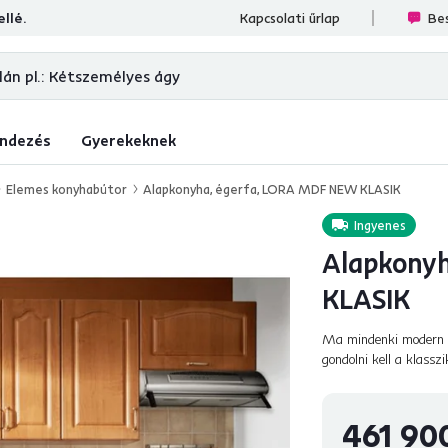
llé.
ések
Kapcsolati űrlap
Bes
ndezés
Gyerekeknek
Elemes konyhabútor
Alapkonyha, égerfa, LORA MDF NEW KLASIK
Ingyenes
Alapkony
KLASIK
Ma mindenki modern s
gondolni kell a klassz
egyszerűségben rejlik 
461 90