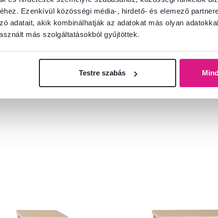
hez. Ezenkívül közösségi média-, hirdető- és elemező partner
információkat?
zó adatait, akik kombinálhatják az adatokat más olyan adatokka
és örömmel adunk tanácsot
sznált más szolgáltatásokból gyűjtöttek.
Beszélgetés indítása
Testre szabás
Min