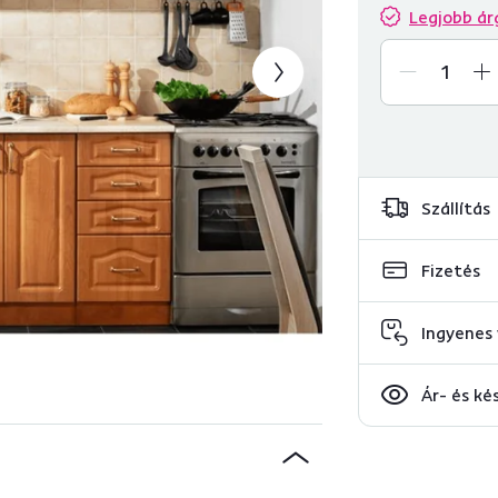
Legjobb ár
Szállítás
Fizetés
Ingyenes 
Ár- és ké