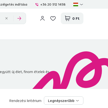
zélgetés indítása
+36 20 512 1458
0 Ft
gyütt új élet, finom ételek és
Rendezési kritérium
Legnépszerűbb
Legnépszerűbb