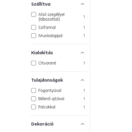
Szállítva:
Alsó szegéllyel
1
(lábazattal)
Szifonnal
1
Munkalappal
1
Kialakítás
Otvorené
1
Tulajdonságok
Fogantyúval
1
Billenő ajtóval
1
Polcokkal
1
Dekoráció