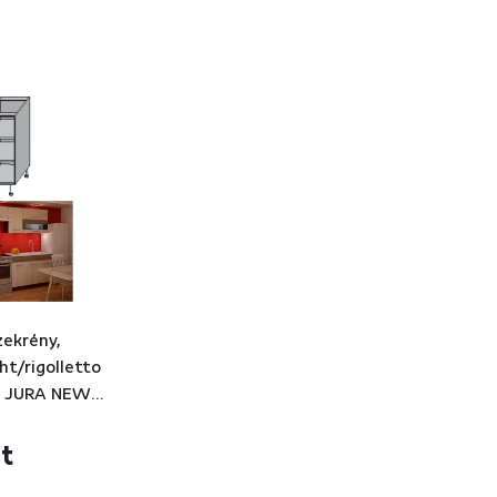
zekrény,
ght/rigolletto
, JURA NEW
Ft