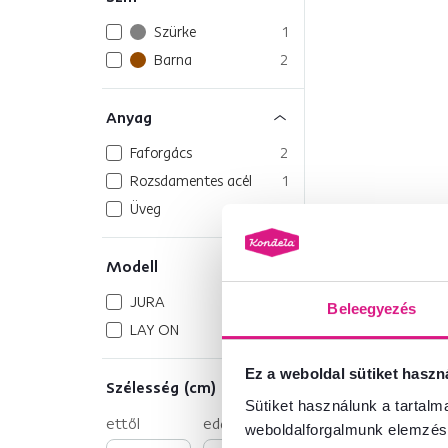
Szürke
1
Barna
2
Anyag
Faforgács
2
Rozsdamentes acél
1
Üveg
1
Modell
JURA
2
Beleegyezés
LAY ON
1
Ez a weboldal sütiket haszn
Szélesség (cm)
Sütiket használunk a tartal
ettől
eddig
weboldalforgalmunk elemzésé