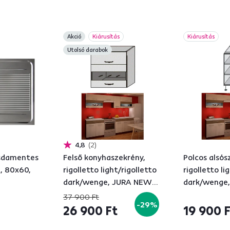
Akció
Kiárusítás
Kiárusítás
Utolsó darabok
4,8
2
zsdamentes
Felső konyhaszekrény,
Polcos alsós
, 80x60,
rigolletto light/rigolletto
rigolletto li
dark/wenge, JURA NEW
dark/wenge
IA GW1-80
IA DO-20
37 900 Ft
-29%
26 900 Ft
19 900 