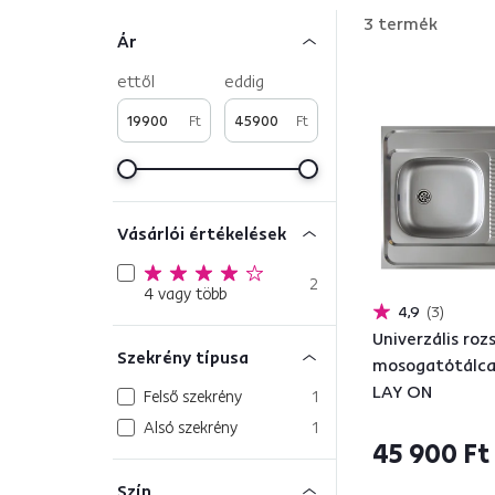
3
termék
Ár
ettől
eddig
Ft
Ft
Vásárlói értékelések
2
4 vagy több
4,9
3
Univerzális ro
Szekrény típusa
mosogatótálca
LAY ON
Felső szekrény
1
Alsó szekrény
1
45 900 Ft
Szín