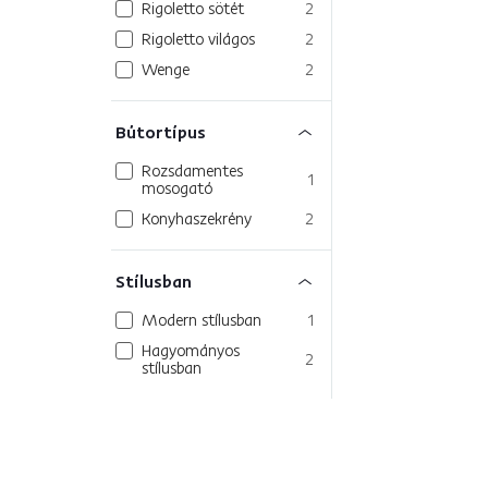
Rigoletto sötét
2
Rigoletto világos
2
Wenge
2
Bútortípus
Rozsdamentes
1
mosogató
Konyhaszekrény
2
Stílusban
Modern stílusban
1
Hagyományos
2
stílusban