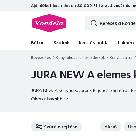
Ajándékot kap minden 80 000 Ft feletti vásárlás me
4,7
31 157
ellenőrzött termékértékel
Bútor
Szobák
Kert és hobbi
Lakbere
Bevezetés
Konyhabútorok és étkezők
Konyhabútor
JURA NEW A elemes 
JURA NEW A konyhabútorunk Rigoletto light+dark sz
jókedv érkezik a házba.
Olvass tovább
Szűrő elrejtése
Akció
Uto