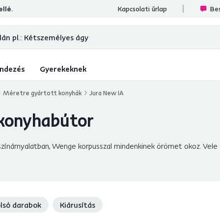
llé.
ések
Kapcsolati űrlap
Bes
ndezés
Gyerekeknek
Méretre gyártott konyhák
Jura New IA
konyhabútor
ínárnyalatban, Wenge korpusszal mindenkinek örömet okoz. Vele e
lsó darabok
Kiárusítás