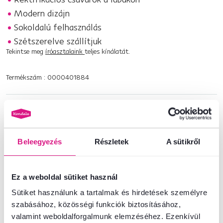
Modern dizájn
Sokoldalú felhasználás
Szétszerelve szállítjuk
Tekintse meg
íróasztalaink
teljes kínálatát.
Termékszám : 0000401884
Alapparaméterek
Méretek és specifikációk
Beleegyezés
Részletek
A sütikről
Csomagolási információk
Ez a weboldal sütiket használ
Telepítési útmutató
Sütiket használunk a tartalmak és hirdetések személyre
szabásához, közösségi funkciók biztosításához,
valamint weboldalforgalmunk elemzéséhez. Ezenkívül