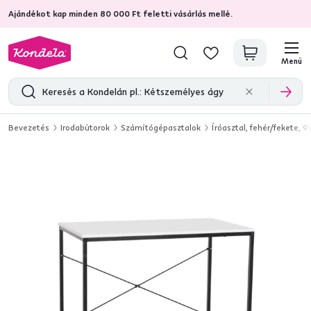
Ajándékot kap minden 80 000 Ft feletti vásárlás mellé.
4,7
31 375
ellenőrzött termékértékelések
Menü
Bevezetés
Irodabútorok
Számítógépasztalok
Íróasztal, fehér/fekete,