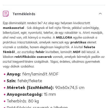
Termékleírás
Épp álomirodáját rendezi be? Az alap egy helyesen kiválasztott
munkaasztal
. Sok dolognak el kell rajta férnie, például számítógép,
billentyűzet, egér, nyomtató, telefon, de egy rakodótér is. Mint mondják,
ahol rend van, ott könnyű a munka. A
MELLORA
egyike azoknak a
praktikus íróasztaloknak, amelyek nemcsak egy
praktikus
elemet
visznek a szobába, hanem elegánsan kiegészítik. A kivitel
fekete
fémből
, az asztallap
fehér
kivitelben, laminált
MDF
-ből készül. A
lábakon
rektifikációs csavarok
vannak, amelyek bármelyik padlón az
asztal kiegyenlítésére szolgálnak. Tágas, érdekes, alkalmas gyermekek
vagy diákok szobáihoz.
Anyag:
fém/laminált MDF
Szín:
fehér/fekete
Méretek (SzxMéxMa):
90x60x74,5 cm
Anyagvastagság:
15 mm
Teherbírás: 80 kg
Rektifikációs csavarok a lábakon