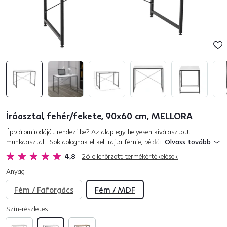
Íróasztal, fehér/fekete, 90x60 cm, MELLORA
Épp álomirodáját rendezi be? Az alap egy helyesen kiválasztott
munkaasztal . Sok dolognak el kell rajta férnie, például számítógép,
Olvass tovább
billentyűzet, egér, nyomtató, telefon, de egy rakodótér is. M...
4,8
26
ellenőrzött termékértékelések
Anyag
Fém / Faforgács
Fém / MDF
Szín-részletes