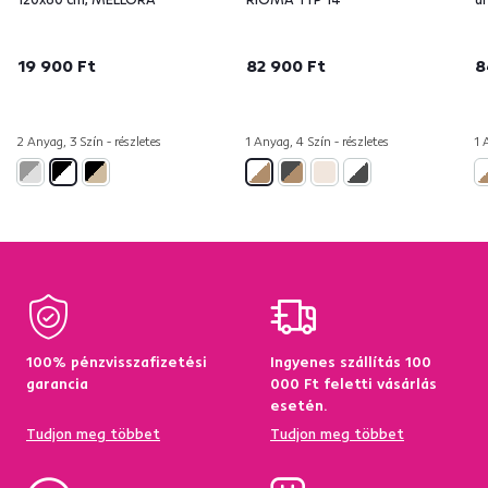
19 900 Ft
82 900 Ft
8
2 Anyag, 3 Szín - részletes
1 Anyag, 4 Szín - részletes
1 
100% pénzvisszafizetési
Ingyenes szállítás 100
garancia
000 Ft feletti vásárlás
esetén.
Tudjon meg többet
Tudjon meg többet