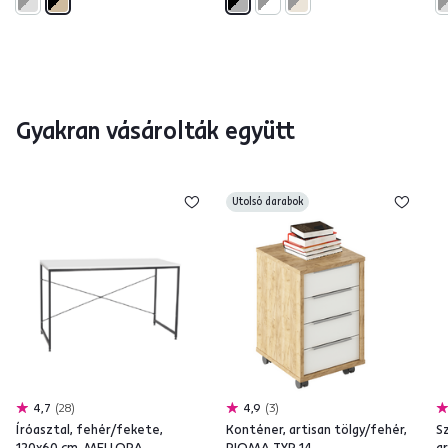
Gyakran vásárolták együtt
Utolsó darabok
4,7
28
4,9
3
Íróasztal, fehér/fekete,
Konténer, artisan tölgy/fehér,
Sz
120x60 cm, MELLORA
RIOMA TYP 14
a