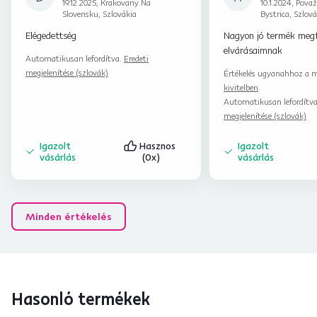
19.12.2025, Krakovany Na
10.1.2024, Pova
Slovensku, Szlovákia
Bystrica, Szlová
Elégedettség
Nagyon jó termék megf
elvárásaimnak
Automatikusan lefordítva.
Eredeti
megjelenítése (szlovák)
Értékelés ugyanahhoz a m
kivitelben
.
Automatikusan lefordítv
megjelenítése (szlovák)
Igazolt
Hasznos
Igazolt
vásárlás
(0x)
vásárlás
Minden értékelés
Hasonló termékek