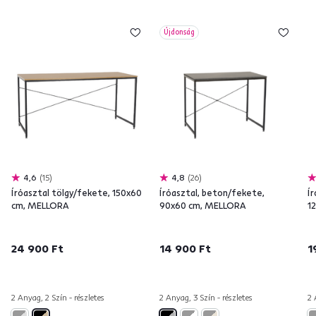
Újdonság
4,6
15
4,8
26
Íróasztal tölgy/fekete, 150x60
Íróasztal, beton/fekete,
Í
cm, MELLORA
90x60 cm, MELLORA
1
24 900 Ft
14 900 Ft
1
2 Anyag, 2 Szín - részletes
2 Anyag, 3 Szín - részletes
2 