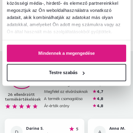
közösségi média-, hirdető- és elemező partnereinkkel
Nem találta meg a szükséges információkat?
megosztjuk az Ön weboldalhasználatra vonatkozó
Vegye fel velünk a kapcsolatot, és örömmel adunk tanácsot
adatait, akik kombinálhatják az adatokat más olyan
adatokkal, amelyeket Ön adott meg számukra vagy az
+36 20 512 1458
Beszélgetés indítása
Ön által használt más szolgáltatásokból gyűjtöttek.
Mindennek a megengedése
Termékértékelések
Testre szabás
Könnyű összeszerelés
4,9
4,8
Termékminőség
4,8
Megfelel az elvárásoknak
4,7
26
ellenőrzött
A termék csomagolása
4,8
termékértékelések
Ár-érték arány
4,8
Darina S.
Anna M.
hviezdičiek
5
D
A