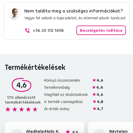
Nem találta meg a szükséges információkat?
Vegye fel velünk a kapcsolatot, és örömmel adunk tanácsot
+36 20 512 1458
Beszélgetés indítása
Termékértékelések
Könnyű összeszerelés
4,6
4,6
Termékminőség
4,4
Megfelel az elvárásoknak
4,6
170
ellenőrzött
A termék csomagolása
4,8
termékértékelések
Ár-érték arány
4,7
Medhelp4kids K.
Névtelen
csillag
4.6