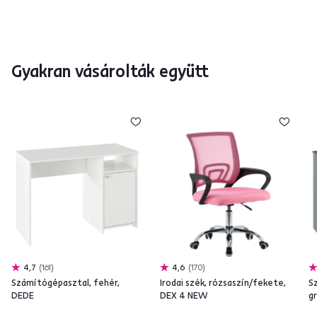
Gyakran vásárolták együtt
4,7
161
4,6
170
Számítógépasztal, fehér,
Irodai szék, rózsaszín/fekete,
S
DEDE
DEX 4 NEW
g