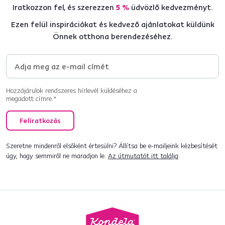
Iratkozzon fel, és szerezzen
5 %
üdvözlő kedvezményt.
Ezen felül inspirációkat és kedvező ajánlatokat küldünk
Önnek otthona berendezéséhez.
Hozzájárulok rendszeres hírlevél küldéséhez a
megadott címre.*
Feliratkozás
Szeretne mindenről elsőként értesülni? Állítsa be e-mailjeink kézbesítését
úgy, hogy semmiről ne maradjon le.
Az útmutatót itt találja
.