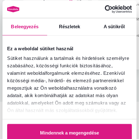
M
N
29.5.2023, Budapest,
4.12.2025, Priev
Magyarország
Szlovákia
Másodikat vettük :)
A szék nagyon jó, mass
teherbírású
Beleegyezés
Részletek
A sütikről
Értékelés ugyanahhoz a modellhez, de más
kivitelben
.
Automatikusan lefordítv
megjelenítése (szlovák)
Ez a weboldal sütiket használ
Igazolt
Hasznos
Igazolt
Sütiket használunk a tartalmak és hirdetések személyre
vásárlás
(1x)
vásárlás
szabásához, közösségi funkciók biztosításához,
valamint weboldalforgalmunk elemzéséhez. Ezenkívül
közösségi média-, hirdető- és elemező partnereinkkel
Minden értékelés
megosztjuk az Ön weboldalhasználatra vonatkozó
adatait, akik kombinálhatják az adatokat más olyan
adatokkal, amelyeket Ön adott meg számukra vagy az
Ön által használt más szolgáltatásokból gyűjtöttek.
Hasonló termékek
Mindennek a megengedése