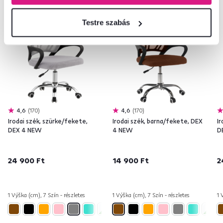
Testre szabás
4,6
170
4,6
170
Irodai szék, szürke/fekete,
Irodai szék, barna/fekete, DEX
Ir
DEX 4 NEW
4 NEW
D
24 900 Ft
14 900 Ft
2
1 Výška (cm), 7 Szín - részletes
1 Výška (cm), 7 Szín - részletes
1 