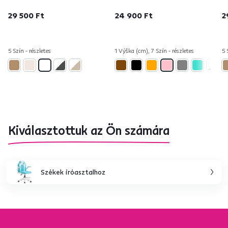
29 500 Ft
24 900 Ft
2
5 Szín - részletes
1 Výška (cm), 7 Szín - részletes
5 
Kiválasztottuk az Ön számára
Székek íróasztalhoz