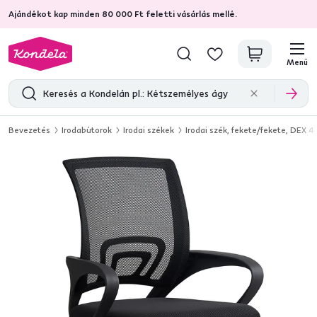
Ajándékot kap minden 80 000 Ft feletti vásárlás mellé.
4,7
31 157
ellenőrzött termékértékelések
Menü
Bevezetés
Irodabútorok
Irodai székek
Irodai szék, fekete/fekete, DEX 