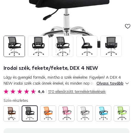
Irodai szék, fekete/fekete, DEX 4 NEW
Lágy és gyengéd formák, mintha a szék énekelne. Figyeljen! A DEX 4
NEW irodai szék csak önnek énekel, és minden nap örömet okoz majd.
Olvass tovább
Kifinomult dizájnt kínál, és szokatlanul kényelmes üléseket...
4,6
170
ellenőrzött termékértékelések
Szín-részletes