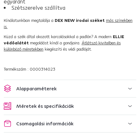
egyaránt
Szétszerelve szállítva
Kínálatunkban megtalálja a
DEX NEW irodai széket
más színekben
is.
Küzd a szék által okozott karcolásokkal a padlón? A modern
ELLIE
védőalátét
megoldást kínál a gondjaira.
Átlátszó kivitelben és
különböző méretekben
kiegészíti és védi padlóját.
Termékszám : 0000314023
Alapparaméterek
Méretek és specifikációk
Csomagolási információk