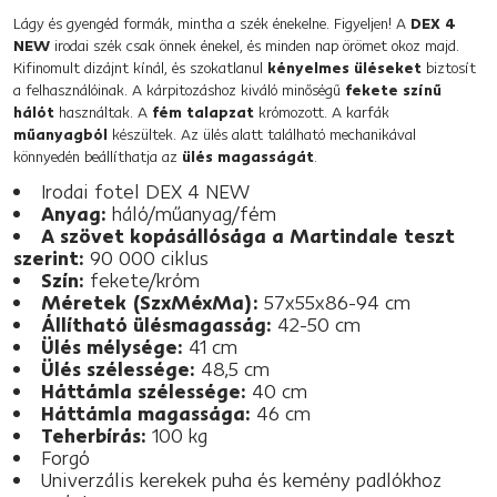
Lágy és gyengéd formák, mintha a szék énekelne. Figyeljen! A
DEX 4
NEW
irodai szék csak önnek énekel, és minden nap örömet okoz majd.
Kifinomult dizájnt kínál, és szokatlanul
kényelmes üléseket
biztosít
a felhasználóinak. A kárpitozáshoz kiváló minőségű
fekete színű
hálót
használtak. A
fém talapzat
krómozott. A karfák
műanyagból
készültek. Az ülés alatt található mechanikával
könnyedén beállíthatja az
ülés magasságát
.
Irodai fotel DEX 4 NEW
Anyag:
háló/műanyag/fém
A szövet kopásállósága a Martindale teszt
szerint:
90 000 ciklus
Szín:
fekete/króm
Méretek (SzxMéxMa):
57x55x86-94 cm
Állítható ülésmagasság:
42-50 cm
Ülés mélysége:
41 cm
Ülés szélessége:
48,5 cm
Háttámla szélessége:
40 cm
Háttámla magassága:
46 cm
Teherbírás:
100 kg
Forgó
Univerzális kerekek puha és kemény padlókhoz