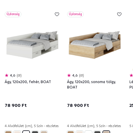
Újdonság
Újdonság
4,6
61
4,6
61
Ágy, 120x200, fehér, BOAT
Ágy, 120x200, sonoma tölgy,
L
BOAT
P
78 900 Ft
78 900 Ft
2
4 Alvófelület (cm), 5 Szín - részletes
4 Alvófelület (cm), 5 Szín - részletes
5 