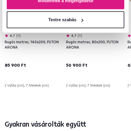
Mindennek a megengedése
Testre szabás
4,7
11
4,7
11
Rugós matrac, 140x200, FUTON
Rugós matrac, 80x200, FUTON
R
ARONA
ARONA
A
85 900 Ft
56 900 Ft
6
2 Výška (cm), 7 Méretek (cm)
2 Výška (cm), 7 Méretek (cm)
2 
Gyakran vásárolták együtt