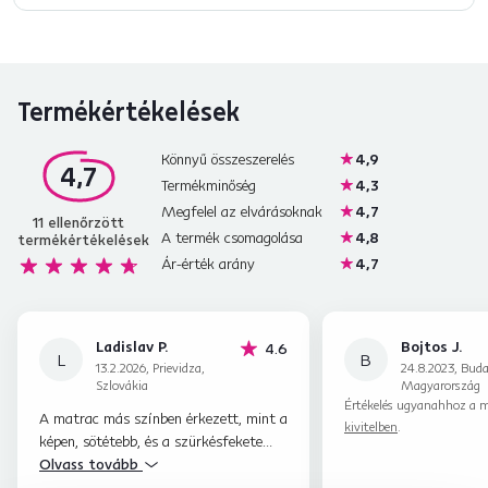
Termékértékelések
Könnyű összeszerelés
4,9
4,7
Termékminőség
4,3
Megfelel az elvárásoknak
4,7
11
ellenőrzött
A termék csomagolása
4,8
termékértékelések
Ár-érték arány
4,7
Ladislav P.
Bojtos J.
csillag
4.6
L
B
13.2.2026, Prievidza,
24.8.2023, Buda
Szlovákia
Magyarország
Értékelés ugyanahhoz a m
A matrac más színben érkezett, mint a
kivitelben
.
képen, sötétebb, és a szürkésfekete
szín bézs elemekkel dominál. Majdnem
Olvass tovább
olyan, mint a képen, csak sötétebb. De