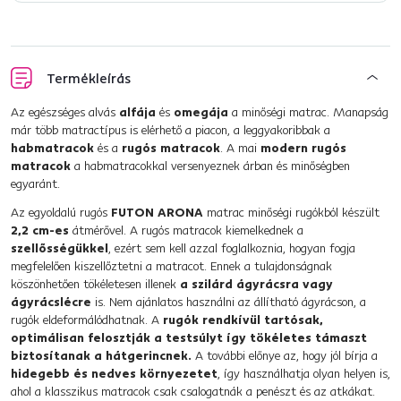
Termékleírás
Az egészséges alvás
alfája
és
omegája
a minőségi matrac. Manapság
már több matractípus is elérhető a piacon, a leggyakoribbak a
habmatracok
és a
rugós matracok
. A mai
modern rugós
matracok
a habmatracokkal versenyeznek árban és minőségben
egyaránt.
Az egyoldalú rugós
FUTON ARONA
matrac minőségi rugókból készült
2,2 cm-es
átmérővel. A rugós matracok kiemelkednek a
szellősségükkel
, ezért sem kell azzal foglalkoznia, hogyan fogja
megfelelően kiszellőztetni a matracot. Ennek a tulajdonságnak
köszönhetően tökéletesen illenek
a szilárd ágyrácsra vagy
ágyrácslécre
is. Nem ajánlatos használni az állítható ágyrácson, a
rugók eldeformálódhatnak. A
rugók rendkívül tartósak,
optimálisan felosztják a testsúlyt így tökéletes támaszt
biztosítanak a hátgerincnek.
A további előnye az, hogy jól bírja a
hidegebb és nedves környezetet
, így használhatja olyan helyen is,
ahol a klasszikus matracok csak csalogatnák a penészt és az atkákat.