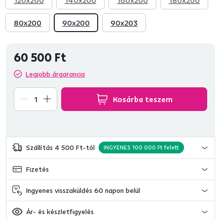
120x200
140x200
160x200
180x200
80x200
90x200
90x203
60 500 Ft
Legjobb árgarancia
Kosárba teszem
Szállítás 4 500 Ft-tól
INGYENES 100 000 Ft felett
Fizetés
Ingyenes visszaküldés 60 napon belül
Ár- és készletfigyelés