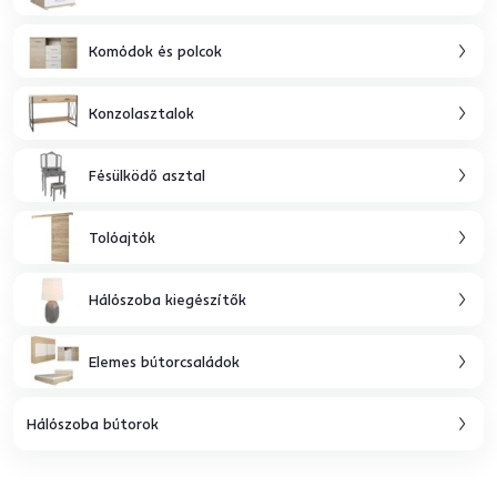
Komódok és polcok
Konzolasztalok
Fésülködő asztal
Tolóajtók
Hálószoba kiegészítők
Elemes bútorcsaládok
Hálószoba bútorok