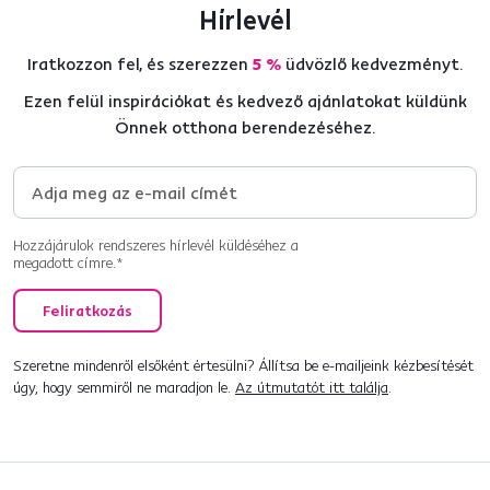
Hírlevél
Iratkozzon fel, és szerezzen
5 %
üdvözlő kedvezményt.
Ezen felül inspirációkat és kedvező ajánlatokat küldünk
Önnek otthona berendezéséhez.
Hozzájárulok rendszeres hírlevél küldéséhez a
megadott címre.*
Feliratkozás
Szeretne mindenről elsőként értesülni? Állítsa be e-mailjeink kézbesítését
úgy, hogy semmiről ne maradjon le.
Az útmutatót itt találja
.