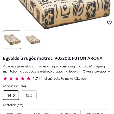
Egyoldalú rugós matrac, 90x200, FUTON ARONA
Az egészséges alvás alfája és omegája a minőségi matrac. Manapság
már több matractípus is elérhető a piacon, a leggyakoribbak a
Olvass tovább
habmatracok és a rugós matracok. A mai modern rugós matracok a
4,7
11
ellenőrzött termékértékelések
habma...
Magasság (cm)
14.5
15.5
Méretek (cm)