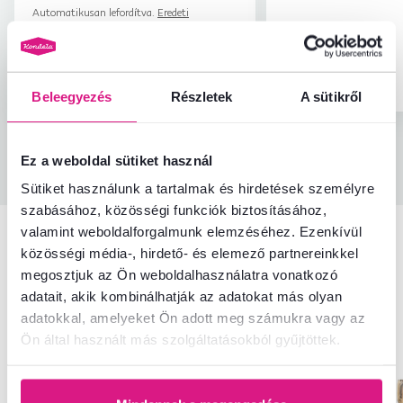
Automatikusan lefordítva.
Eredeti
pontosan ilyent szerettünk volna, nem
megjelenítése (szlovák)
fehéret. Valószínűleg leginkább egy
gyerekszobába való. De tudd, hogy ez
Igazolt
Hasznos
csak egy alap...
vásárlás
(0x)
Igazolt vásárlás
Beleegyezés
Részletek
A sütikről
Minden értékelés
Ez a weboldal sütiket használ
Sütiket használunk a tartalmak és hirdetések személyre
szabásához, közösségi funkciók biztosításához,
valamint weboldalforgalmunk elemzéséhez. Ezenkívül
közösségi média-, hirdető- és elemező partnereinkkel
Hasonló termékek
megosztjuk az Ön weboldalhasználatra vonatkozó
adatait, akik kombinálhatják az adatokat más olyan
adatokkal, amelyeket Ön adott meg számukra vagy az
Utolsó darabok
Utolsó darabok
Ön által használt más szolgáltatásokból gyűjtöttek.