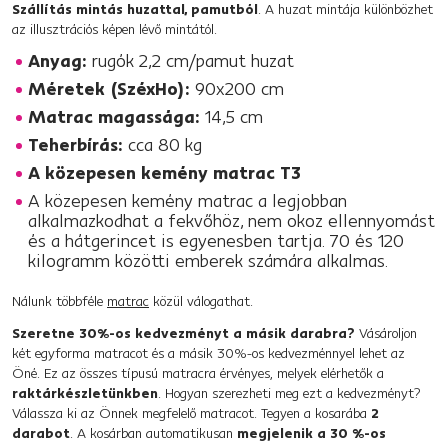
Szállítás mintás huzattal, pamutból
. A huzat mintája különbözhet
az illusztrációs képen lévő mintától.
Anyag:
rugók 2,2 cm/pamut huzat
Méretek (SzéxHo):
90x200 cm
Matrac magassága:
14,5 cm
Teherbírás:
cca 80 kg
A közepesen kemény matrac T3
A közepesen kemény matrac a legjobban
alkalmazkodhat a fekvőhöz, nem okoz ellennyomást
és a hátgerincet is egyenesben tartja. 70 és 120
kilogramm közötti emberek számára alkalmas.
Nálunk többféle
matrac
közül válogathat.
Szeretne 30%-os kedvezményt a másik darabra?
Vásároljon
két egyforma matracot és a másik 30%-os kedvezménnyel lehet az
Öné. Ez az összes típusú matracra érvényes, melyek elérhetők a
raktárkészletünkben
. Hogyan szerezheti meg ezt a kedvezményt?
Válassza ki az Önnek megfelelő matracot. Tegyen a kosarába
2
darabot
. A kosárban automatikusan
megjelenik a 30 %-os