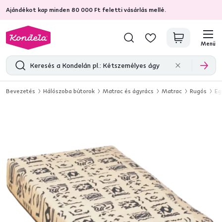
Ajándékot kap minden 80 000 Ft feletti vásárlás mellé.
4,7
31 285
ellenőrzött termékértékelések
Menü
Bevezetés
Hálószoba bútorok
Matrac és ágyrács
Matrac
Rugós
Eg