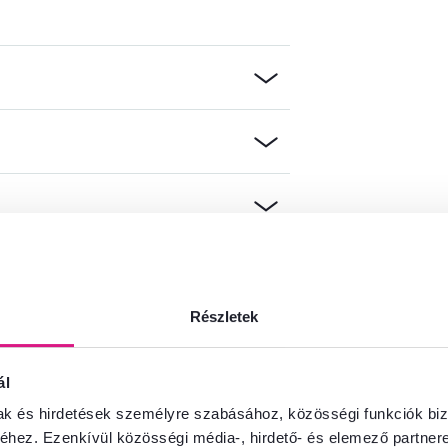
információkat?
Részletek
és örömmel adunk tanácsot
Beszélgetés indítása
ál
mak és hirdetések személyre szabásához, közösségi funkciók biz
hez. Ezenkívül közösségi média-, hirdető- és elemező partner