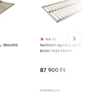
4,6
6
s, 180x200
Nyitható ágyrács, 140x200,
BASIC FLEX FRONT
87 900 Ft
6 Méretek (cm)