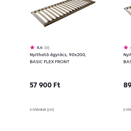
4,6
6
Nyitható ágyrács, 90x200,
Nyi
BASIC FLEX FRONT
BAS
57 900 Ft
89
6 Méretek (cm)
6 Mé