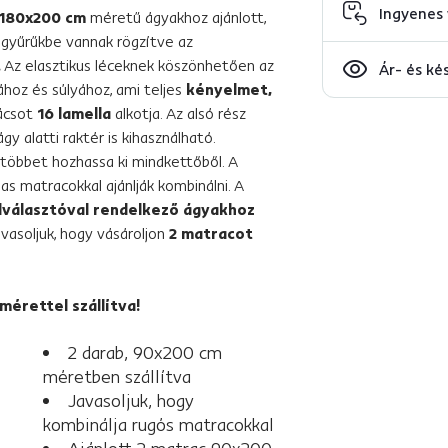
Ingyenes 
180x200 cm
méretű ágyakhoz ajánlott,
ggyűrűkbe vannak rögzítve az
.
Az elasztikus léceknek köszönhetően az
Ár- és ké
jához és súlyához, ami teljes
kényelmet,
ácsot
16 lamella
alkotja. Az alsó rész
gy alatti raktér is kihasználható.
gtöbbet hozhassa ki mindkettőből. A
as matracokkal ajánlják kombinálni. A
lválasztóval rendelkező ágyakhoz
vasoljuk, hogy vásároljon
2 matracot
mérettel szállítva!
2 darab, 90x200 cm
méretben szállítva
Javasoljuk, hogy
kombinálja rugós matracokkal