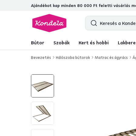
Ajándékot kap minden 80 000 Ft feletti vásárlás me
4,7
31 211
ellenőrzött termékértékelé
Bútor
Szobák
Kert és hobbi
Lakbere
Bevezetés
Hálószoba bútorok
Matrac és ágyrács
Á