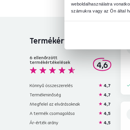
weboldalhasználatra vonatko
számukra vagy az Ön által ha
Termékértékelések
6
ellenőrzött
termékértékelések
4,6
Könnyű összeszerelés
4,7
Termékminőség
4,7
Megfelel az elvárásoknak
4,7
A termék csomagolása
4,5
Ár-érték arány
4,5