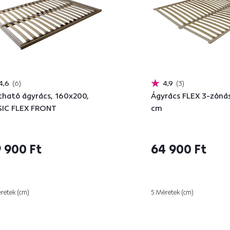
4,6
6
4,9
3
tható ágyrács, 160x200,
Ágyrács FLEX 3-zóná
IC FLEX FRONT
cm
 900 Ft
64 900 Ft
retek (cm)
5 Méretek (cm)