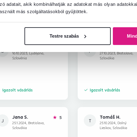
zó adatait, akik kombinálhatják az adatokat más olyan adatokka
sznált más szolgáltatásokból gyűjtöttek.
Testre szabás
Min
Silva D.
Filip B.
hviezdičiek
5
S
F
16.10.2023, Ljubljana,
27.10.2023, Bratislava,
Szlovénia
Szlovákia
Igazolt vásárlás
Igazolt vásárlás
Jana S.
Tomáš H.
hviezdičiek
5
J
T
25.1.2024, Bratislava,
25.10.2024, Dolný
Szlovákia
Lieskov, Szlovákia