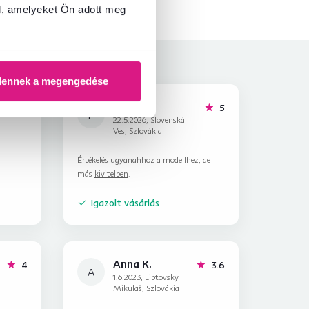
l, amelyeket Ön adott meg
dennek a megengedése
Pavla G.
hviezdičiek
hviezdičiek
5
5
P
22.5.2026, Slovenská
Ves, Szlovákia
Értékelés ugyanahhoz a modellhez, de
más
kivitelben
.
Igazolt vásárlás
Anna K.
csillag
csillag
4
3.6
A
1.6.2023, Liptovský
Mikuláš, Szlovákia