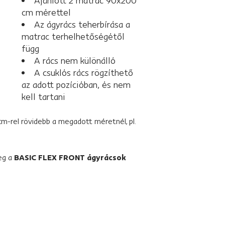
Ajánlott 2 matrac 90x200
cm mérettel
Az ágyrács teherbírása a
matrac terhelhetőségétől
függ
A rács nem különálló
A csuklós rács rögzíthető
az adott pozícióban, és nem
kell tartani
m-rel rövidebb a megadott méretnél, pl.
eg a
BASIC FLEX FRONT ágyrácsok