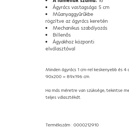
A lamellák száma:
16
Ágyrács vastagsága: 5 cm
Műanyaggyűrűkbe
rögzítve az ágyrács keretén
Mechanikus szabályozás
Billenős
Ágyakhoz központi
elválasztóval
Minden ágyrács 1 cm-rel keskenyebb és 4 c
90x200 = 89x196 cm.
Ha más méretre van szüksége, tekintse m
teljes választékát.
Termékszám : 0000212910