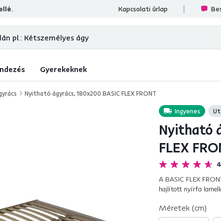
llé.
sek
Kapcsolati űrlap
Bes
ndezés
Gyerekeknek
gyrács
Nyitható ágyrács, 180x200 BASIC FLEX FRONT
Ingyenes
Ut
Nyitható 
FLEX FRO
4
A BASIC FLEX FRONT 
hajlított nyírfa lame
ágykereten, mechaniku
Méretek (cm)