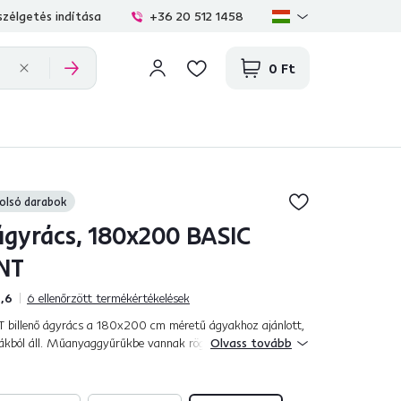
zélgetés indítása
+36 20 512 1458
0 Ft
olsó darabok
ágyrács, 180x200 BASIC
NT
,6
6
ellenőrzött termékértékelések
billenő ágyrács a 180x200 cm méretű ágyakhoz ajánlott,
llákból áll. Műanyaggyűrűkbe vannak rögzítve az
Olvass tovább
s szabályozással. Az elaszti...