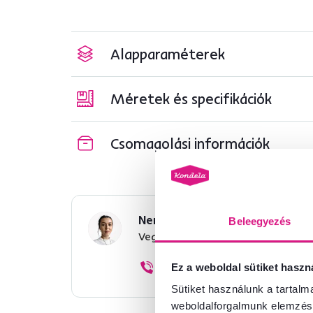
Alapparaméterek
Méretek és specifikációk
Csomagolási információk
Nem találta meg a szükséges 
Beleegyezés
Vegye fel velünk a kapcsolatot, 
+36 20 512 1458
Ez a weboldal sütiket haszn
Sütiket használunk a tartal
weboldalforgalmunk elemzésé