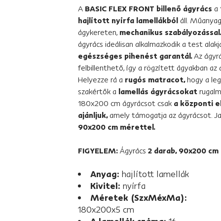
A
BASIC FLEX FRONT billenő ágyrács
a
hajlított nyírfa lamellákból
áll. Műanya
ágykereten,
mechanikus szabályozással
ágyrács ideálisan alkalmazkodik a test alak
egészséges pihenést garantál.
Az ágyr
felbillenthető, így a rögzített ágyakban az á
Helyezze rá a
rugós matracot,
hogy a le
szakértők a
lamellás ágyrácsokat
rugalm
180x200 cm ágyrácsot csak
a központi e
ajánljuk,
amely támogatja az ágyrácsot. Ja
90x200 cm mérettel.
FIGYELEM:
Ágyrács
2 darab, 90x200 cm 
Anyag:
hajlított lamellák
Kivitel:
nyírfa
Méretek (SzxMéxMa):
180x200x5 cm