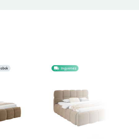
rabok
Ingyenes