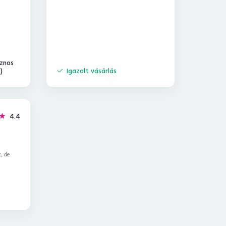
znos
)
Igazolt vásárlás
csillag
4.4
, de