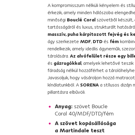
A kompromisszum nélküli kényelem és stíl
érkezik, amely minden hálószoba elengedhet
minőségi
Bouclé Coral
szövetből készült, 
tartósságáról és luxus, strukturált hatásáró
masszív, puha kárpitozott fejvég és k
ágy szerkezete
MDF
,
DTD
és
fém
kombiná
rendelkezik, amely ideális ágyneműk, szezo
tárolására.
Az alvófelület része egy bil
és
gázrugókkal
, amelyek lehetővé teszik 
fáradság nélkül hozzáférhet a tárolóhelyhe
Javasoljuk, hogy vásároljon hozzá matraco
kínálatunkból. A
SORENA
a stílusos dizájn
pillantásra elbűvöli.
Anyag:
szövet Boucle
Coral 40/MDF/DTD/fém
A szövet kopásállósága
a Martindale teszt