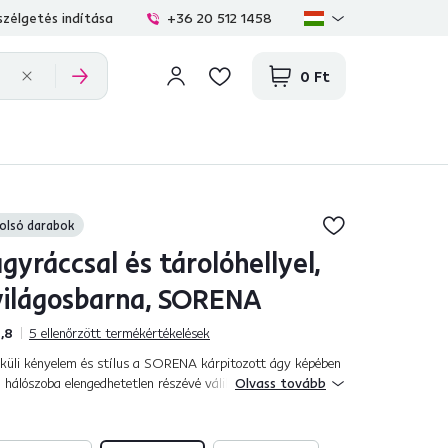
zélgetés indítása
+36 20 512 1458
0 Ft
olsó darabok
yráccsal és tárolóhellyel,
világosbarna, SORENA
,8
5
ellenőrzött termékértékelések
üli kényelem és stílus a SORENA kárpitozott ágy képében
 hálószoba elengedhetetlen részévé válik. A kárpitozás
Olvass tovább
szövetből készült, ame...