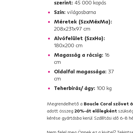
szerint:
45 000 kopás
Szín:
világosbarna
Méretek (SzxMéxMa):
208x231x97 cm
Alvófelület (SzxHo):
180x200 cm
Magasság a rácsig:
16
cm
Oldalfal magassága:
37
cm
Teherbírás/ ágy:
100 kg
Megrendelhető a
Boucle Coral szövet 
adott összeg
20%-át előlegként
szüksége
kérése gyártásba kerül. Szállítási idő 6-8 h
Nem felel meg Önnek ez a kivitel? Tekint