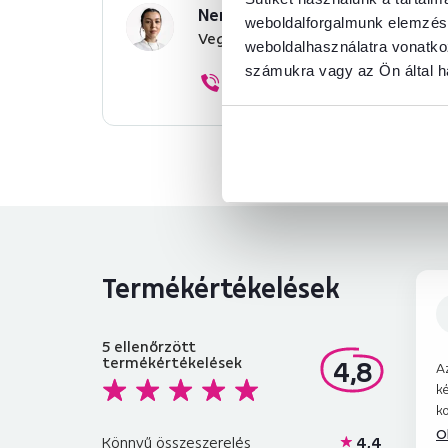
Nem találta meg a szükséges 
weboldalforgalmunk elemzésé
Vegye fel velünk a kapcsolatot, 
weboldalhasználatra vonatko
számukra vagy az Ön által ha
+36 20 512 1458
Termékértékelések
5
ellenőrzött
termékértékelések
4,8
A
k
ko
á
O
Könnyű összeszerelés
4,4