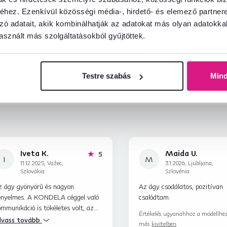
információkat?
hez. Ezenkívül közösségi média-, hirdető- és elemező partner
és örömmel adunk tanácsot
zó adatait, akik kombinálhatják az adatokat más olyan adatokka
sznált más szolgáltatásokból gyűjtöttek.
Beszélgetés indítása
Testre szabás
Min
Iveta K.
Maida U.
hviezdičiek
5
I
M
11.12.2025, Važec,
3.1.2026, Ljubljana,
Szlovákia
Szlovénia
z ágy gyönyörű és nagyon
Az ágy csodálatos, pozitívan
ényelmes. A KONDELA céggel való
csalódtam.
mmunikáció is tökéletes volt, az
Értékelés ugyanahhoz a modellhez
gyat pontosan a megbeszéltek
lvass tovább
más
kivitelben
.