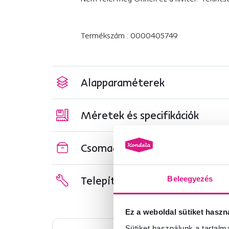
Termékszám : 0000405749
Alapparaméterek
Méretek és specifikációk
Csomagolási információk
Telepítési útmutató
Beleegyezés
Ez a weboldal sütiket haszn
Sütiket használunk a tartal