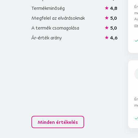
sz
Ér
Termékminőség
4,8
M
m
Megfelel az elvárásoknak
5,0
Au
me
A termék csomagolása
5,0
Ár-érték arány
4,6
Ér
m
Minden értékelés