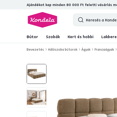
Ajándékot kap minden 80 000 Ft feletti vásárlás me
4,7
31 285
ellenőrzött termékértéke
Bútor
Szobák
Kert és hobbi
Lakbere
Bevezetés
Hálószoba bútorok
Ágyak
Franciaágyak