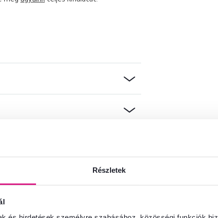
Részletek
ál
mak és hirdetések személyre szabásához, közösségi funkciók biz