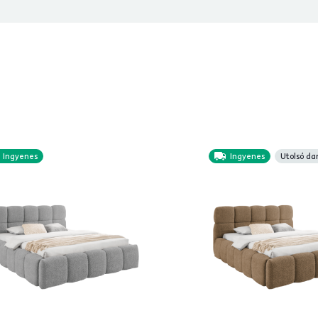
Ingyenes
Ingyenes
Utolsó da