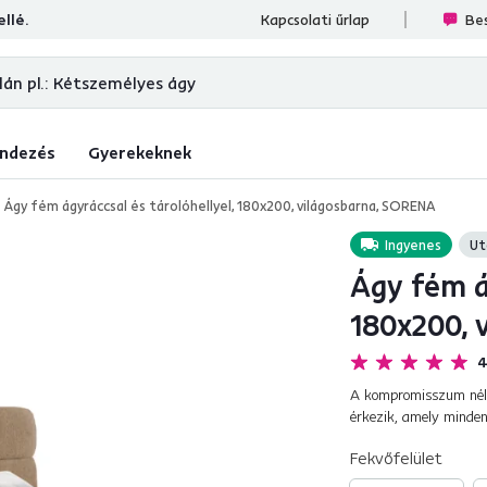
llé.
lések
Kapcsolati űrlap
Bes
ndezés
Gyerekeknek
Ágy fém ágyráccsal és tárolóhellyel, 180x200, világosbarna, SORENA
Ingyenes
Ut
Ágy fém ág
180x200, 
4
A kompromisszum nélk
érkezik, amely minden
minőségi Bouclé Coral 
Fekvőfelület