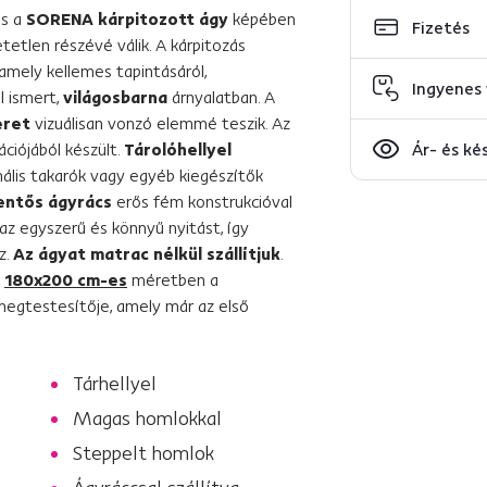
us a
SORENA kárpitozott ágy
képében
Fizetés
etlen részévé válik. A kárpitozás
amely kellemes tapintásáról,
Ingyenes 
l ismert,
világosbarna
árnyalatban. A
eret
vizuálisan vonzó elemmé teszik. Az
ciójából készült.
Tárolóhellyel
Ár- és ké
nális takarók vagy egyéb kiegészítők
lentős ágyrács
erős fém konstrukcióval
az egyszerű és könnyű nyitást, így
z.
Az ágyat matrac nélkül szállítjuk
.
t
180x200 cm-es
méretben a
 megtestesítője, amely már az első
Tárhellyel
Magas homlokkal
Steppelt homlok