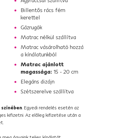
Ágyráccsal szállítva
Billentős rács fém
kerettel
Gázrugók
Matrac nélkül szállítva
Matrac vásárolható hozzá
a kínálatunkból
Matrac ajánlott
magassága:
15 - 20 cm
Elegáns dizájn
Szétszerelve szállítva
6 színében
. Egyedi rendelés esetén az
s kifizetni. Az előleg kifizetése után a
ét.
se meg
ágyaink
teljes kínálatát.