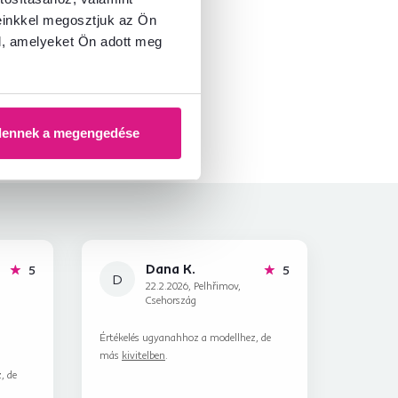
einkkel megosztjuk az Ön
l, amelyeket Ön adott meg
dennek a megengedése
Dana K.
hviezdičiek
hviezdičiek
5
5
D
22.2.2026, Pelhřimov,
Csehország
Értékelés ugyanahhoz a modellhez, de
más
kivitelben
.
, de