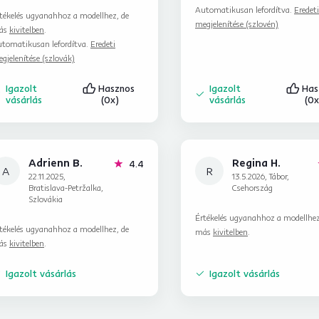
erint szállították ki.
Automatikusan lefordítva.
Eredeti
tékelés ugyanahhoz a modellhez, de
indenképpen ajánlom.
megjelenítése (szlovén)
ás
kivitelben
.
tomatikusan lefordítva.
Eredeti
gjelenítése (szlovák)
Igazolt
Hasznos
Igazolt
Has
vásárlás
(0x)
vásárlás
(0x
Adrienn B.
Regina H.
csillag
4.4
A
R
22.11.2025,
13.5.2026, Tábor,
Bratislava-Petržalka,
Csehország
Szlovákia
Értékelés ugyanahhoz a modellhez
tékelés ugyanahhoz a modellhez, de
más
kivitelben
.
ás
kivitelben
.
Igazolt vásárlás
Igazolt vásárlás