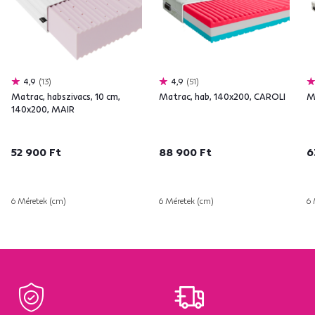
4,9
13
4,9
51
Matrac, habszivacs, 10 cm,
Matrac, hab, 140x200, CAROLI
M
140x200, MAIR
52 900 Ft
88 900 Ft
6
6 Méretek (cm)
6 Méretek (cm)
6 