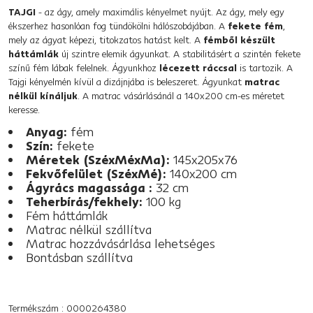
TAJGI
- az ágy, amely maximális kényelmet nyújt. Az ágy, mely egy
ékszerhez hasonlóan fog tündökölni hálószobájában. A
fekete fém
,
mely az ágyat képezi, titokzatos hatást kelt. A
fémből készült
háttámlák
új szintre elemik ágyunkat. A stabilitásért a szintén fekete
színű fém lábak felelnek. Ágyunkhoz
lécezett ráccsal
is tartozik. A
Tajgi kényelmén kívül a dizájnjába is beleszeret. Ágyunkat
matrac
nélkül kínáljuk
. A matrac vásárlásánál a 140x200 cm-es méretet
keresse.
Anyag:
fém
Szín:
fekete
Méretek (SzéxMéxMa):
145x205x76
Fekvőfelület (SzéxMé):
140x200 cm
Ágyrács magassága :
32 cm
Teherbírás/fekhely:
100 kg
Fém háttámlák
Matrac nélkül szállítva
Matrac hozzávásárlása lehetséges
Bontásban szállítva
Termékszám : 0000264380