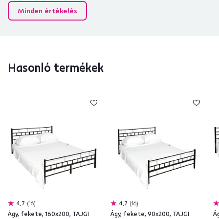
Minden értékelés
Hasonló termékek
4,7
16
4,7
16
Ágy, fekete, 160x200, TAJGI
Ágy, fekete, 90x200, TAJGI
Á