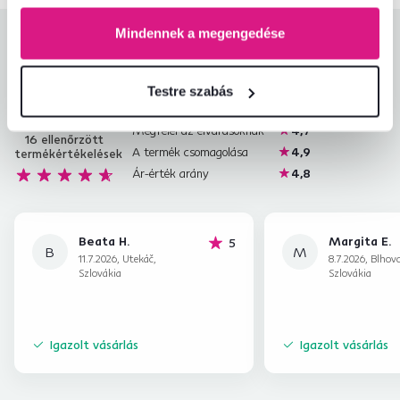
Mindennek a megengedése
Termékértékelések
Könnyű összeszerelés
4,7
Testre szabás
4,7
Termékminőség
4,3
Megfelel az elvárásoknak
4,7
16
ellenőrzött
A termék csomagolása
4,9
termékértékelések
Ár-érték arány
4,8
Beata H.
Margita E.
hviezdičiek
5
B
M
11.7.2026, Utekáč,
8.7.2026, Blhovc
Szlovákia
Szlovákia
Igazolt vásárlás
Igazolt vásárlás