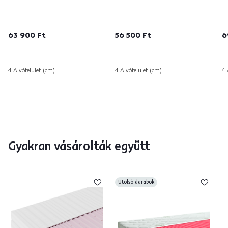
63 900 Ft
56 500 Ft
6
4 Alvófelület (cm)
4 Alvófelület (cm)
4 
Gyakran vásárolták együtt
Utolsó darabok