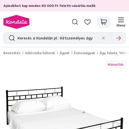
Ajándékot kap minden 80 000 Ft feletti vásárlás mellé.
4,7
31 285
ellenőrzött termékértékelések
Menü
Bevezetés
Hálószoba bútorok
Ágyak
Franciaágyak
Ágy, fekete, 140x
Kiárusítás