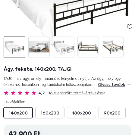
Ágy, fekete, 140x200, TAJGI
TAJGI - az ágy, amely maximális kényelmet nyújt. Az ágy, mely egy
ékszerhez hasonlóan fog tündökölni hálószobájában. A fekete fém, mely
Olvass tovább
az ágyat képezi, titokzatos hatást kelt. A fémből készült h...
4,7
16
ellenőrzött termékértékelések
Fekvőfelület
140x200
160x200
180x200
90x200
42 900 Ft