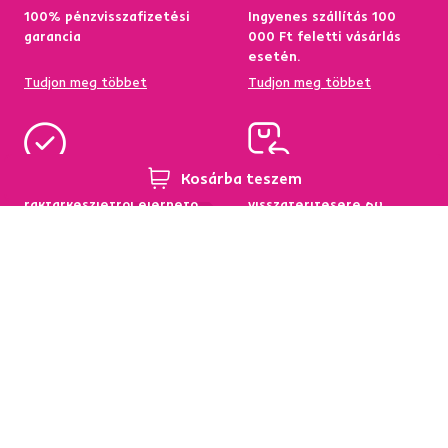
100% pénzvisszafizetési
Ingyenes szállítás 100
garancia
000 Ft feletti vásárlás
esetén.
Tudjon meg többet
Tudjon meg többet
Kosárba teszem
95%-a a központi
Garancia az áru
raktárkészletről elérhető
visszatérítésére 60
napon belül
Tudjon meg többet
Tudjon meg többet
Hírlevél
Iratkozzon fel, és szerezzen
5 %
üdvözlő kedvezményt.
Ezen felül inspirációkat és kedvező ajánlatokat küldünk