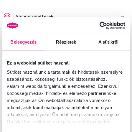
Alapparaméterek
Méretek és specifikációk
Beleegyezés
Részletek
A sütikről
Csomagolási információk
Ez a weboldal sütiket használ
Telepítési útmutató
Sütiket használunk a tartalmak és hirdetések személyre
szabásához, közösségi funkciók biztosításához,
valamint weboldalforgalmunk elemzéséhez. Ezenkívül
Nem találta meg a szükséges információkat?
közösségi média-, hirdető- és elemező partnereinkkel
Vegye fel velünk a kapcsolatot, és örömmel adunk tanácsot
megosztjuk az Ön weboldalhasználatra vonatkozó
adatait, akik kombinálhatják az adatokat más olyan
+36 20 512 1458
Beszélgetés indítása
adatokkal, amelyeket Ön adott meg számukra vagy az
Ön által használt más szolgáltatásokból gyűjtöttek.