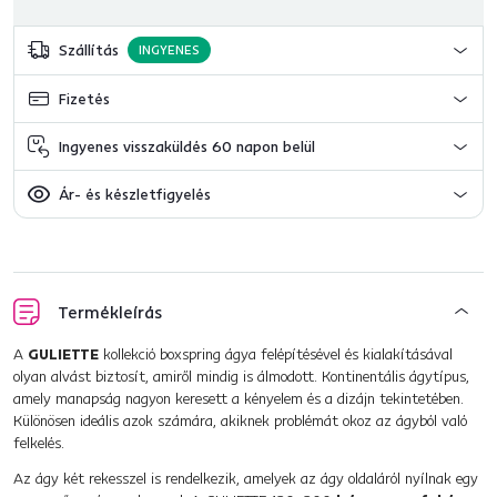
Szállítás
INGYENES
Fizetés
Ingyenes visszaküldés 60 napon belül
Ár- és készletfigyelés
Termékleírás
A
GULIETTE
kollekció boxspring ágya felépítésével és kialakításával
olyan alvást biztosít, amiről mindig is álmodott. Kontinentális ágytípus,
amely manapság nagyon keresett a kényelem és a dizájn tekintetében.
Különösen ideális azok számára, akiknek problémát okoz az ágyból való
felkelés.
Az ágy két rekesszel is rendelkezik, amelyek az ágy oldaláról nyílnak egy