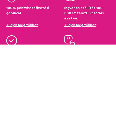
100% pénzvisszafizetési
Ingyenes szállítás 100
garancia
000 Ft feletti vásárlás
esetén.
Tudjon meg többet
Tudjon meg többet
95%-a a központi
Garancia az áru
raktárkészletről elérhető
visszatérítésére 60
napon belül
Tudjon meg többet
Tudjon meg többet
Hírlevél
Iratkozzon fel, és szerezzen
5 %
üdvözlő kedvezményt.