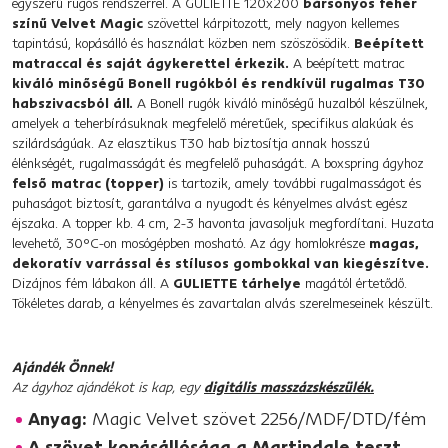
egyszerű rugós rendszerrel. A GULIETTE 120x200
bársonyos fehér
színű Velvet Magic
szövettel kárpitozott, mely nagyon kellemes
tapintású, kopásálló és használat közben nem szöszösödik.
Beépített
matraccal és saját ágykerettel érkezik.
A beépített matrac
kiváló minőségű Bonell rugókból és rendkívül rugalmas T30
habszivacsból áll.
A Bonell rugók kiváló minőségű huzalból készülnek,
amelyek a teherbírásuknak megfelelő méretűek, specifikus alakúak és
szilárdságúak. Az elasztikus T30 hab biztosítja annak hosszú
élénkségét, rugalmasságát és megfelelő puhaságát. A boxspring ágyhoz
felső matrac (topper)
is tartozik, amely további rugalmasságot és
puhaságot biztosít, garantálva a nyugodt és kényelmes alvást egész
éjszaka. A topper kb. 4 cm, 2-3 havonta javasoljuk megfordítani. Huzata
levehető, 30°C-on mosógépben mosható. Az ágy homlokrésze
magas,
dekoratív varrással és stílusos gombokkal van kiegészítve.
Dizájnos fém lábakon áll. A
GULIETTE
tárhelye
magától értetődő.
Tökéletes darab, a kényelmes és zavartalan alvás szerelmeseinek készült.
Ajándék Önnek!
Az ágyhoz ajándékot is kap, egy
digitális masszázskészülék.
Anyag:
Magic Velvet szövet 2256/MDF/DTD/fém
A szövet kopásállósága a Martindale teszt