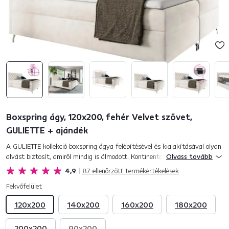
Boxspring ágy, 120x200, fehér Velvet szövet,
GULIETTE + ajándék
A GULIETTE kollekció boxspring ágya felépítésével és kialakításával olyan
alvást biztosít, amiről mindig is álmodott. Kontinentális ágytípus, amely
Olvass tovább
manapság nagyon keresett a kényelem és a dizájn...
4,9
87
ellenőrzött termékértékelések
Fekvőfelület
120x200
140x200
160x200
180x200
200x200
90x200