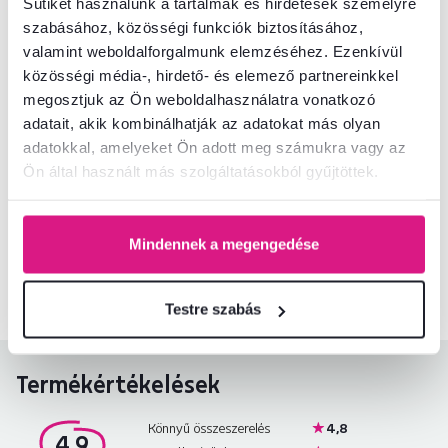
Sütiket használunk a tartalmak és hirdetések személyre
szabásához, közösségi funkciók biztosításához,
Csomagolási információk
valamint weboldalforgalmunk elemzéséhez. Ezenkívül
közösségi média-, hirdető- és elemező partnereinkkel
megosztjuk az Ön weboldalhasználatra vonatkozó
Telepítési útmutató
adatait, akik kombinálhatják az adatokat más olyan
adatokkal, amelyeket Ön adott meg számukra vagy az
Ön által használt más szolgáltatásokból gyűjtöttek.
Nem találta meg a szükséges információkat?
Vegye fel velünk a kapcsolatot, és örömmel adunk tanácsot
Mindennek a megengedése
+36 20 512 1458
Beszélgetés indítása
Testre szabás
Termékértékelések
Könnyű összeszerelés
4,8
4,9