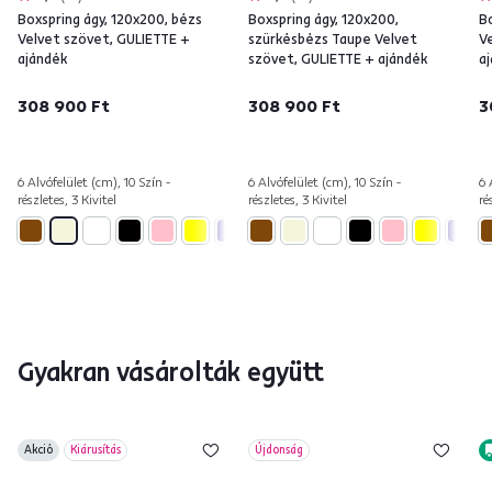
Boxspring ágy, 120x200, bézs
Boxspring ágy, 120x200,
Bo
Velvet szövet, GULIETTE +
szürkésbézs Taupe Velvet
V
ajándék
szövet, GULIETTE + ajándék
a
308 900 Ft
308 900 Ft
3
6 Alvófelület (cm), 10 Szín -
6 Alvófelület (cm), 10 Szín -
6 
részletes, 3 Kivitel
részletes, 3 Kivitel
ré
Gyakran vásárolták együtt
Akció
Kiárusítás
Újdonság