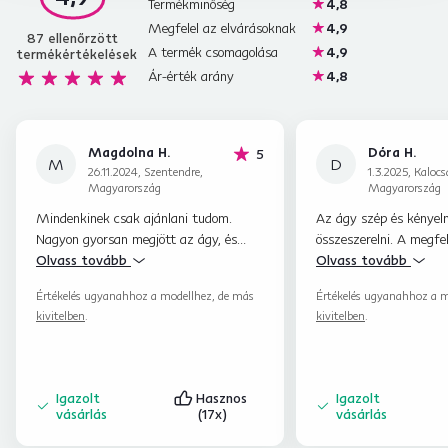
Termékminőség
4,8
Megfelel az elvárásoknak
4,9
87
ellenőrzött
A termék csomagolása
4,9
termékértékelések
Ár-érték arány
4,8
Magdolna H.
Dóra H.
hviezdičiek
5
M
D
26.11.2024, Szentendre,
1.3.2025, Kalocs
Magyarország
Magyarország
Mindenkinek csak ajánlani tudom.
Az ágy szép és kényel
Nagyon gyorsan megjött az ágy, és
összeszerelni. A megfel
minden rendben volt. Ráadásul önöknél
Olvass tovább
csomagolásnak köszön
Olvass tovább
volt a legolcsóbb. 10 pontos volt
higiénikusan , por men
Értékelés ugyanahhoz a modellhez, de más
Értékelés ugyanahhoz a m
minden. Üdv. Magdolna
terméken látszik, hogy
kivitelben
.
kivitelben
.
folyamat is nagyon pre
körültekintő.
Igazolt
Hasznos
Igazolt
vásárlás
(17x)
vásárlás