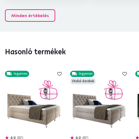
Minden értékelés
Hasonló termékek
Ingyenes
Ingyenes
Utolsó darabok
4,9
87
4,9
87