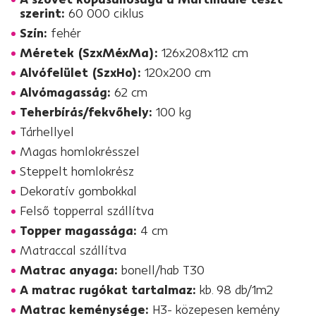
szerint:
60 000 ciklus
Szín:
fehér
Méretek (SzxMéxMa):
126x208x112 cm
Alvófelület (SzxHo):
120x200 cm
Alvómagasság:
62 cm
Teherbírás/fekvőhely:
100 kg
Tárhellyel
Magas homlokrésszel
Steppelt homlokrész
Dekoratív gombokkal
Felső topperral szállítva
Topper magassága:
4 cm
Matraccal szállítva
Matrac anyaga:
bonell/hab T30
A matrac rugókat tartalmaz:
kb. 98 db/1m2
Matrac keménysége:
H3- közepesen kemény