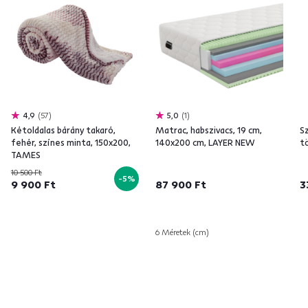
4,9
57
5,0
1
Kétoldalas bárány takaró,
Matrac, habszivacs, 19 cm,
S
fehér, színes minta, 150x200,
140x200 cm, LAYER NEW
t
TAMES
10 500 Ft
-5%
9 900 Ft
87 900 Ft
3
6 Méretek (cm)