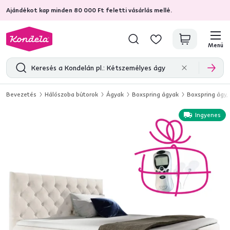
Ajándékot kap minden 80 000 Ft feletti vásárlás mellé.
4,7
31 285
ellenőrzött termékértékelések
Menü
Bevezetés
Hálószoba bútorok
Ágyak
Boxspring ágyak
Boxspring ágy,
Ingyenes