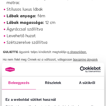
matrac
Stílusos luxus lábak
Lábak anyaga:
fém
Lábak magassága:
12 cm
Ágyráccsal szállítva
Levehető huzat
Szétszerelve szállítva
GULIETTE
ágyaink teljes kínálatát megtalálja
e-shopunkban.
Ha nem felel meg Önnek ez a változat, válogasson
boxspring ágyaink
teljes kínálatából.
Termékszám : 0000395585
Beleegyezés
Részletek
A sütikről
Alapparaméterek
Ez a weboldal sütiket használ
Méretek és specifikációk