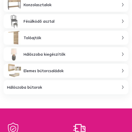
Konzolasztalok
Fésülködő asztal
Tolóajtók
Hálószoba kiegészítők
Elemes bútorcsaládok
Hálószoba bútorok