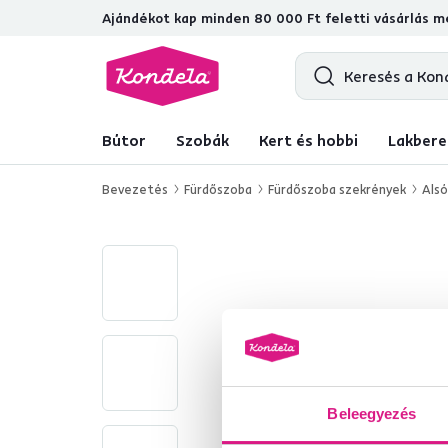
Ajándékot kap minden 80 000 Ft feletti vásárlás me
Bútor
Szobák
Kert és hobbi
Lakbere
Bevezetés
Fürdőszoba
Fürdőszoba szekrények
Alsó
Beleegyezés