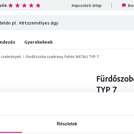
llé.
4,7
31 333
ellenőrzött termékértékelések
Kapcsolati űrlap
Bes
ndezés
Gyerekeknek
 szekrények
Fürdőszoba szekrény, fehér, NATALI TYP 7
Fürdőszob
TYP 7
Olvass
4
tovább
Szín-részletes
Részletek