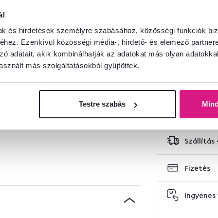
ál
mak és hirdetések személyre szabásához, közösségi funkciók biz
35 500 
hez. Ezenkívül közösségi média-, hirdető- és elemező partner
zó adatait, akik kombinálhatják az adatokat más olyan adatokka
Legjobb ár
sznált más szolgáltatásokból gyűjtöttek.
Testre szabás
Min
Szállítás
Fizetés
Ingyenes 