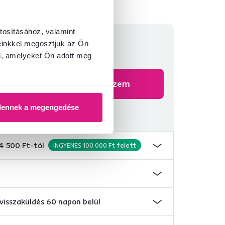
tosításához, valamint
Ft
einkkel megosztjuk az Ön
l, amelyeket Ön adott meg
garancia
Kosárba teszem
dennek a megengedése
 4 500 Ft-tól
INGYENES 100 000 Ft felett
visszaküldés 60 napon belül