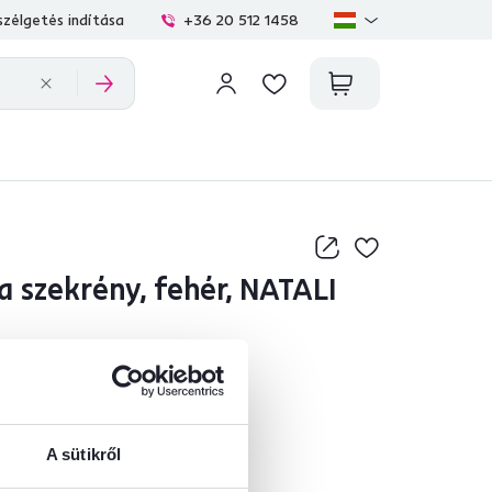
zélgetés indítása
+36 20 512 1458
a szekrény, fehér, NATALI
,3
14
ellenőrzött termékértékelések
A sütikről