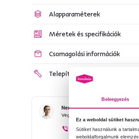
Alapparaméterek
Méretek és specifikációk
Csomagolási információk
Telepítési útmutató
Beleegyezés
Nem találta meg a szükséges 
Vegye fel velünk a kapcsolatot, 
Ez a weboldal sütiket haszn
+36 20 512 1458
Sütiket használunk a tartal
weboldalforgalmunk elemzésé