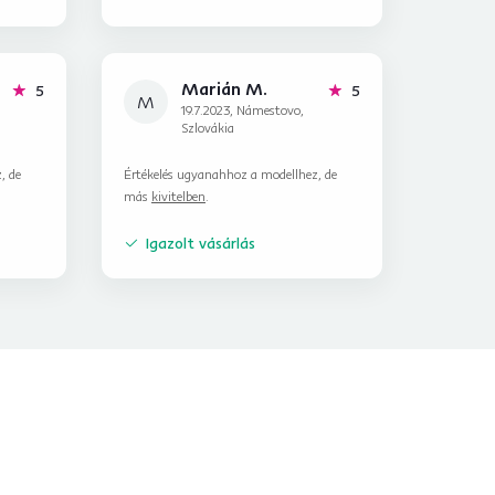
Marián M.
hviezdičiek
hviezdičiek
5
5
M
19.7.2023, Námestovo,
Szlovákia
, de
Értékelés ugyanahhoz a modellhez, de
más
kivitelben
.
Igazolt vásárlás