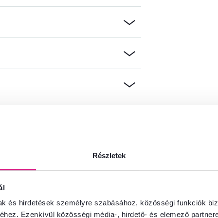
Részletek
információkat?
és örömmel adunk tanácsot
ál
Beszélgetés indítása
mak és hirdetések személyre szabásához, közösségi funkciók biz
hez. Ezenkívül közösségi média-, hirdető- és elemező partner