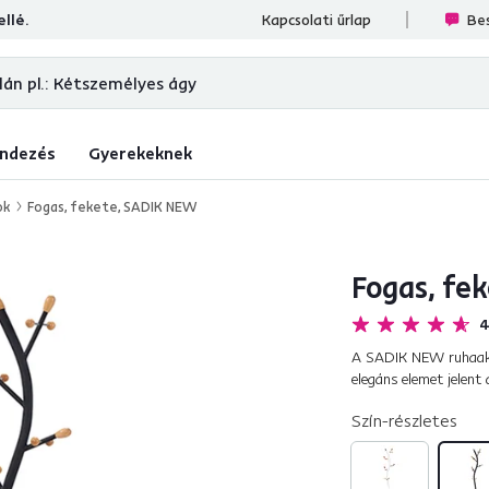
llé.
lések
Kapcsolati űrlap
Bes
ndezés
Gyerekeknek
ok
Fogas, fekete, SADIK NEW
Fogas, fe
4
A SADIK NEW ruhaakas
elegáns elemet jelent
észreveszi. Semleges f
Szín-részletes