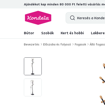
Ajándékot kap minden 80 000 Ft feletti vásárlás me
4,7
31 285
ellenőrzött termékértéke
Bútor
Szobák
Kert és hobbi
Lakbere
Bevezetés
Előszoba és folyosó
Fogasok
Álló fogas