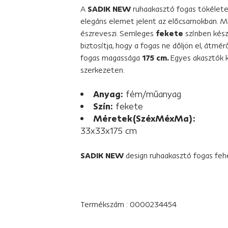
A
SADIK NEW
ruhaakasztó fogas tökélet
elegáns elemet jelent az előcsarnokban. Mi
észreveszi. Semleges
fekete
színben kész
biztosítja, hogy a fogas ne dőljön el, átm
fogas magassága
175 cm.
Egyes akasztók k
szerkezeten.
Anyag:
fém/műanyag
Szín:
fekete
Méretek(SzéxMéxMa):
33x33x175 cm
SADIK NEW
design ruhaakasztó fogas fehé
Termékszám : 0000234454