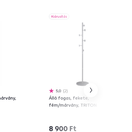
Kiárusítás
5,0
2
árvány,
Álló fogas, fekete,
fém/márvány, TRITON
8 900 Ft