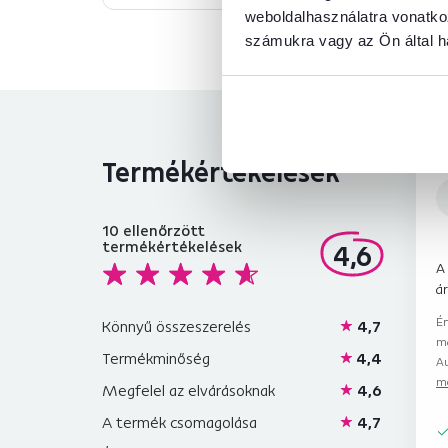
weboldalhasználatra vonatko
számukra vagy az Ön által ha
Termékértékelések
10
ellenőrzött
termékértékelések
4,6
A
ár
Ér
Könnyű összeszerelés
4,7
m
Termékminőség
4,4
Au
me
Megfelel az elvárásoknak
4,6
A termék csomagolása
4,7