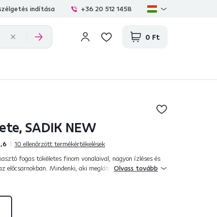
zélgetés indítása
+36 20 512 1458
0 Ft
kete, SADIK NEW
,6
10
ellenőrzött termékértékelések
ztó fogas tökéletes finom vonalaival, nagyon ízléses és
 az előcsarnokban. Mindenki, aki meglátogatja, azonnal
Olvass tovább
ekete színben készül...