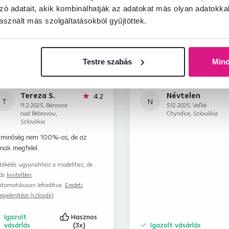
zó adatait, akik kombinálhatják az adatokat más olyan adatokka
sznált más szolgáltatásokból gyűjtöttek.
Testre szabás
Min
Tereza S.
Névtelen
csillag
4.2
T
N
11.2.2025, Bánovce
5.12.2025, Veľké
nad Bebravou,
Chyndice, Szlovákia
Szlovákia
 minőség nem 100%-os, de az
nak megfelel.
tékelés ugyanahhoz a modellhez, de
ás
kivitelben
.
tomatikusan lefordítva.
Eredeti
gjelenítése (szlovák)
Igazolt
Hasznos
vásárlás
(3x)
Igazolt vásárlás