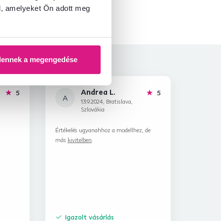
l, amelyeket Ön adott meg
dennek a megengedése
Andrea L.
hviezdičiek
hviezdičiek
5
5
A
13.9.2024, Bratislava,
Szlovákia
Értékelés ugyanahhoz a modellhez, de
más
kivitelben
.
Igazolt vásárlás