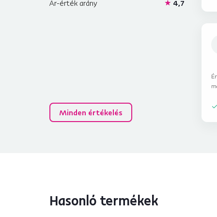
Ár-érték arány
4,7
Ér
m
Minden értékelés
Hasonló termékek