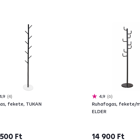
4,9
4
4,9
6
as, fekete, TUKAN
Ruhafogas, fekete/m
ELDER
 500 Ft
14 900 Ft