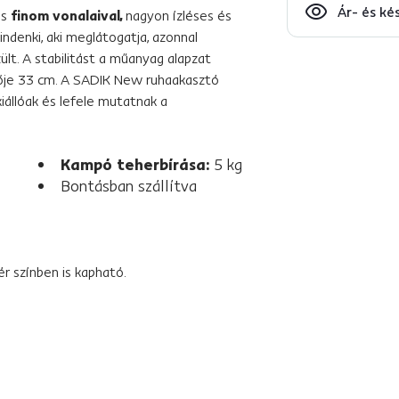
Ár- és ké
es
finom vonalaival,
nagyon ízléses és
ndenki, aki meglátogatja, azonnal
ült. A stabilitást a műanyag alapzat
érője 33 cm. A SADIK New ruhaakasztó
iállóak és lefele mutatnak a
Kampó teherbírása:
5 kg
Bontásban szállítva
r színben is kapható.