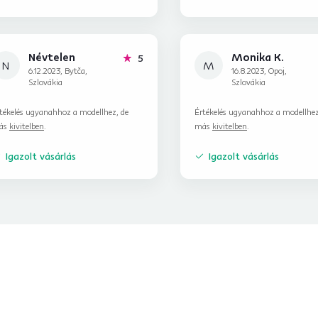
Névtelen
Monika K.
hviezdičiek
5
N
M
6.12.2023, Bytča,
16.8.2023, Opoj,
Szlovákia
Szlovákia
tékelés ugyanahhoz a modellhez, de
Értékelés ugyanahhoz a modellhez
ás
kivitelben
.
más
kivitelben
.
Igazolt vásárlás
Igazolt vásárlás