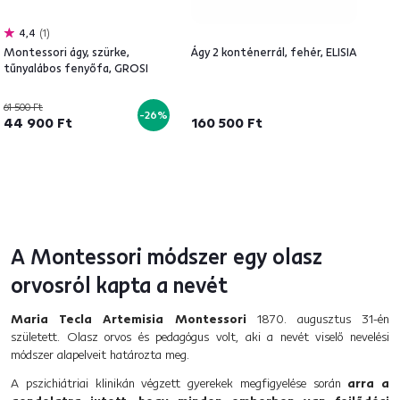
4,4
1
Montessori ágy, szürke,
Ágy 2 konténerrál, fehér, ELISIA
tűnyalábos fenyőfa, GROSI
61 500 Ft
-26%
44 900 Ft
160 500 Ft
A Montessori módszer egy olasz
orvosról kapta a nevét
Maria Tecla Artemisia Montessori
1870. augusztus 31-én
született. Olasz orvos és pedagógus volt, aki a nevét viselő nevelési
módszer alapelveit határozta meg.
A pszichiátriai klinikán végzett gyerekek megfigyelése során
arra a