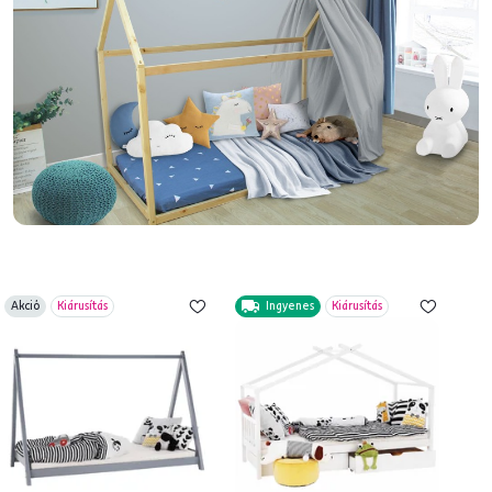
Akció
Kiárusítás
Ingyenes
Kiárusítás