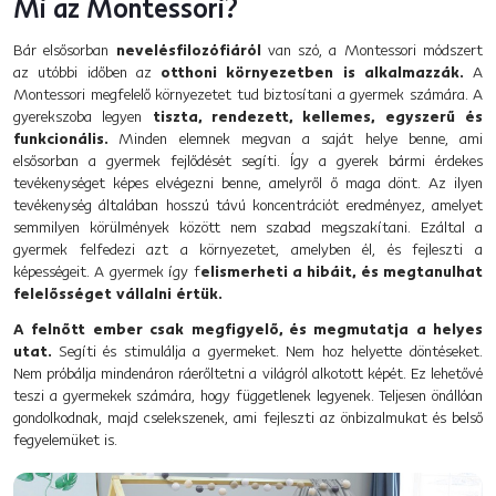
Mi az Montessori?
Bár elsősorban
nevelésfilozófiáról
van szó, a Montessori módszert
az utóbbi időben az
otthoni környezetben is alkalmazzák.
A
Montessori megfelelő környezetet tud biztosítani a gyermek számára. A
gyerekszoba legyen
tiszta, rendezett, kellemes, egyszerű és
funkcionális.
Minden elemnek megvan a saját helye benne, ami
elsősorban a gyermek fejlődését segíti. Így a gyerek bármi érdekes
tevékenységet képes elvégezni benne, amelyről ő maga dönt. Az ilyen
tevékenység általában hosszú távú koncentrációt eredményez, amelyet
semmilyen körülmények között nem szabad megszakítani. Ezáltal a
gyermek felfedezi azt a környezetet, amelyben él, és fejleszti a
képességeit. A gyermek így f
elismerheti a hibáit, és megtanulhat
felelősséget vállalni értük.
A felnőtt ember csak megfigyelő, és megmutatja a helyes
utat.
Segíti és stimulálja a gyermeket. Nem hoz helyette döntéseket.
Nem próbálja mindenáron ráerőltetni a világról alkotott képét. Ez lehetővé
teszi a gyermekek számára, hogy függetlenek legyenek. Teljesen önállóan
gondolkodnak, majd cselekszenek, ami fejleszti az önbizalmukat és belső
fegyelemüket is.