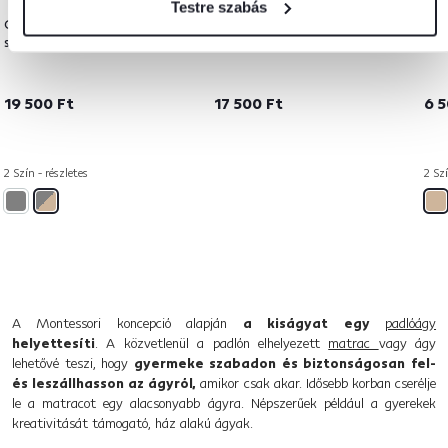
5,0
2
Testre szabás
Gyerek polcállvány,
Gyerek moduláris szekrény,
Gye
szürke/természetes, BARNIE
szürke/gyerek minta, ATREY
feh
19 500 Ft
17 500 Ft
6 5
2 Szín - részletes
2 Szí
A Montessori koncepció alapján
a kiságyat egy
padlóágy
helyettesíti
. A közvetlenül a padlón elhelyezett
matrac
vagy ágy
lehetővé teszi, hogy
gyermeke szabadon és biztonságosan fel-
és leszállhasson az ágyról,
amikor csak akar. Idősebb korban cserélje
le a matracot egy alacsonyabb ágyra. Népszerűek például a gyerekek
kreativitását támogató, ház alakú ágyak.