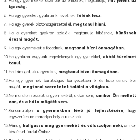
Ha egy gyermekkel őszinték az emberek, megtanulja,
mit jelent az
igazság.
Ha egy gyereket gyakran kinevetnek,
félénk lesz.
Ha egy gyerek biztonságérzettel él,
megtanul hinni.
Ha a gyereket gyakran szidják, megtanulja hibásnak,
bűnösnek
érezni magát.
Ha egy gyermeket elfogadnak,
megtanul bízni önmagában.
Ha gyakran vagyunk engedékenyek egy gyerekkel,
abból türelmet
tanul.
Ha támogatjuk a gyereket,
megtanul bízni önmagában.
Ha egy gyermek barátságos környezetben él és hasznosnak érzi
magát,
megtanul szeretetet találni a világban.
Ne mondjon rosszat a gyermekéről, akkor sem,
amikor Ön mellett
van, és a háta mögött sem.
Koncentráljon
a gyermekben lévő jó fejlesztésére
, hogy
egyszerűen ne maradjon hely a rossznak.
Mindig
hallgassa meg gyermekét és válaszoljon neki,
amikor
kérdéssel fordul Önhöz.