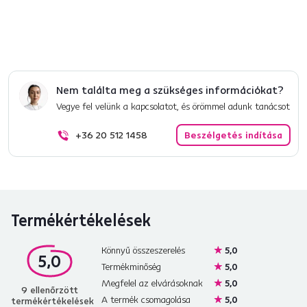
Csomagolási információk
Nem találta meg a szükséges információkat?
Vegye fel velünk a kapcsolatot, és örömmel adunk tanácsot
+36 20 512 1458
Beszélgetés indítása
Termékértékelések
Könnyű összeszerelés
5,0
5,0
Termékminőség
5,0
Megfelel az elvárásoknak
5,0
9
ellenőrzött
A termék csomagolása
5,0
termékértékelések