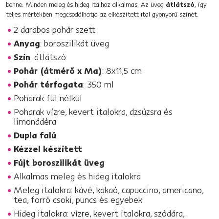
benne. Minden meleg és hideg italhoz alkalmas. Az üveg
átlátszó
, így
teljes mértékben megcsodálhatja az elkészített ital gyönyörű színét.
2 darabos pohár szett
Anyag
: boroszilikát üveg
Szín
: átlátszó
Pohár (átmérő x Ma)
: 8x11,5 cm
Pohár térfogata
: 350 ml
Poharak fül nélkül
Poharak vízre, kevert italokra, dzsúzsra és
limonádéra
Dupla falú
Kézzel készített
Fújt boroszilikát üveg
Alkalmas meleg és hideg italokra
Meleg italokra: kávé, kakaó, capuccino, americano,
tea, forró csoki, puncs és egyebek
Hideg italokra: vízre, kevert italokra, szódára,