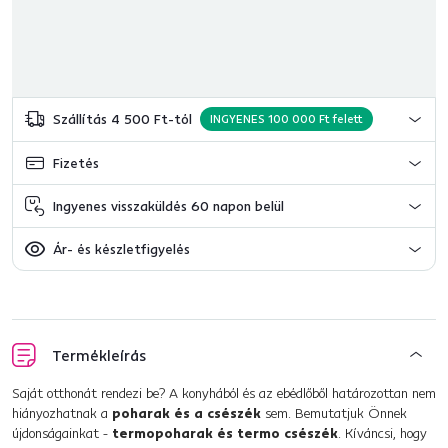
Szállítás 4 500 Ft-tól
INGYENES 100 000 Ft felett
Fizetés
Ingyenes visszaküldés 60 napon belül
Ár- és készletfigyelés
Termékleírás
Saját otthonát rendezi be? A konyhából és az ebédlőből határozottan nem
hiányozhatnak a
poharak és a csészék
sem. Bemutatjuk Önnek
újdonságainkat -
termopoharak és termo csészék
. Kíváncsi, hogy