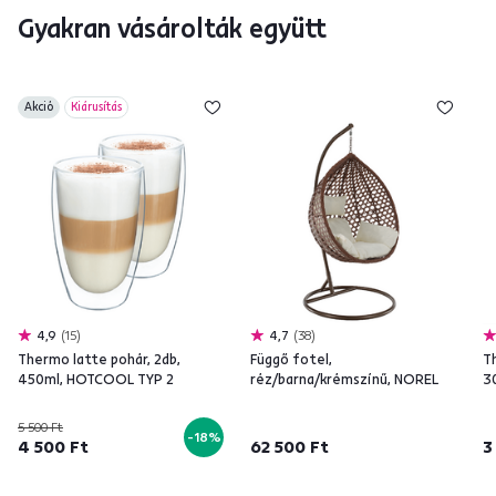
Gyakran vásárolták együtt
Akció
Kiárusítás
4,9
15
4,7
38
Thermo latte pohár, 2db,
Függő fotel,
Th
450ml, HOTCOOL TYP 2
réz/barna/krémszínű, NOREL
3
5 500 Ft
-18%
4 500 Ft
62 500 Ft
3