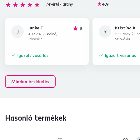
Ár-érték arány
4,9
Janka T.
Kristína K.
hviezdičiek
5
J
K
28.12.2025, Bodiná,
11.12.2025, Žilin
Szlovákia
Szlovákia
Igazolt vásárlás
Igazolt vásárlás
Minden értékelés
Hasonló termékek