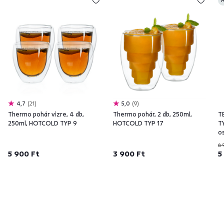
A
4,7
21
5,0
9
Thermo pohár vízre, 4 db,
Thermo pohár, 2 db, 250ml,
T
250ml, HOTCOLD TYP 9
HOTCOLD TYP 17
T
o
6 
5 900 Ft
3 900 Ft
5