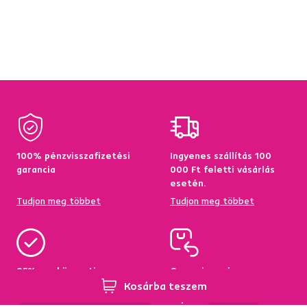
100% pénzvisszafizetési
Ingyenes szállítás 100
garancia
000 Ft feletti vásárlás
esetén.
Tudjon meg többet
Tudjon meg többet
95%-a a központi
Garancia az áru
raktárkészletről elérhető
visszatérítésére 60
Kosárba teszem
napon belül