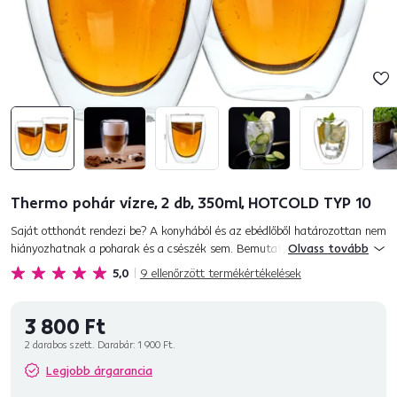
Thermo pohár vízre, 2 db, 350ml, HOTCOLD TYP 10
Saját otthonát rendezi be? A konyhából és az ebédlőből határozottan nem
hiányozhatnak a poharak és a csészék sem. Bemutatjuk Önnek
Olvass tovább
újdonságainkat - termopoharak és termo csészék. Kíváncsi, h...
5,0
9
ellenőrzött termékértékelések
3 800 Ft
2 darabos szett. Darabár:
1 900 Ft.
Legjobb árgarancia