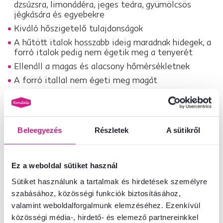
dzsúzsra, limonádéra, jeges teára, gyümölcsös
jégkására és egyebekre
Kiváló hőszigetelő tulajdonságok
A hűtött italok hosszabb ideig maradnak hidegek, a
forró italok pedig nem égetik meg a tenyerét
Ellenáll a magas és alacsony hőmérsékletnek
A forró itallal nem égeti meg magát
Hosszú ideig fenntartják az ital ideális
hőmérsékletét
Ellenáll a mechanikai sérüléseknek
Beleegyezés
Részletek
A sütikről
Ellenáll a karcolásoknak és repedéseknek
A poharak nem párásodnak be
Tökéletesen átlátszó
Ez a weboldal sütiket használ
Nem alkalmas mosogatógépbe
Sütiket használunk a tartalmak és hirdetések személyre
Mikrohullámú sütőben nem ajánlott használni
szabásához, közösségi funkciók biztosításához,
valamint weboldalforgalmunk elemzéséhez. Ezenkívül
Mivel kézzel készített
fújt boroszilikát
üvegből készült termékről van
közösségi média-, hirdető- és elemező partnereinkkel
szó, nem garantálható, hogy az egyes termékek vastagsága, súlya vagy