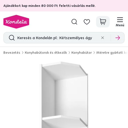
Ajándékot kap minden 80 000 Ft feletti vásárlás mellé.
4,7
31 211
ellenőrzött termékértékelések
Menü
Bevezetés
Konyhabútorok és étkezők
Konyhabútor
Méretre gyártott k