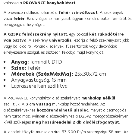
válassza a
PROVANCE
konyhabútort
!
A provence-i stílusra jellemző a
fehér színváltozat
. A szekrények
váza
fehér
. Ez a világos színárnyalat lágyan kiemeli a bútor formáját és
beragyogja a helyiséget.
A G25PZ felsőszekrény nyitott
, egy polccal
két rakodótérre
van osztva
. A szekrény
univerzális
, lezárja a felső szekrénysort jobb
vagy bal oldalról. Poharak, edények, fűszertartók vagy dekorációk
elhelyezésére szolgál, és biztosan feldobja majd konyháját.
Anyag:
laminált DTD
Színe:
fehér
Méretek (SzéxMéxMa):
25x30x72 cm
Anyagvastagság: 15 mm
Lapraszerelten szállítva
A PROVANCE konyhabútor alsó szekrényeit
munkalap nélkül
szállítjuk. A
3 cm vastag
munkalap hozzárendelhető. Az
alsószekrényekhez
hozzárendelhető alsóléc
, melyet a csomagolás
nem tartalmaz. Minden alsószekrényhez a D25PZ mosogatószekrényen
kívül szükséges
még hozzárendelni 2 db alsólécfogantyút
.
A lancelot tölgyfa munkalap ára: 33 900 Ft/m vastagsága 38 mm. Az