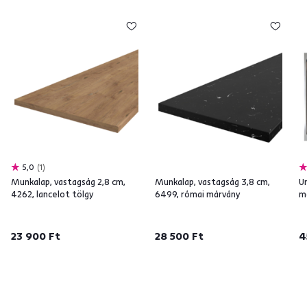
5,0
1
Munkalap, vastagság 2,8 cm,
Munkalap, vastagság 3,8 cm,
U
4262, lancelot tölgy
6499, római márvány
m
23 900 Ft
28 500 Ft
4