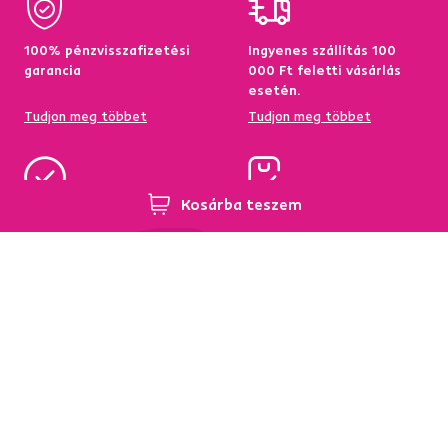
100% pénzvisszafizetési
Ingyenes szállítás 100
garancia
000 Ft feletti vásárlás
esetén.
Tudjon meg többet
Tudjon meg többet
Kosárba teszem
95%-a a központi
Garancia az áru
raktárkészletről elérhető
visszatérítésére 60
napon belül
Tudjon meg többet
Tudjon meg többet
Hírlevél
Iratkozzon fel, és szerezzen
5 %
üdvözlő kedvezményt.