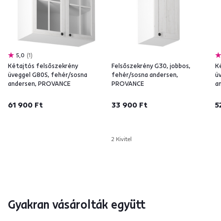
5,0
1
Kétajtós felsőszekrény
Felsőszekrény G30, jobbos,
K
üveggel G80S, fehér/sosna
fehér/sosna andersen,
ü
andersen, PROVANCE
PROVANCE
a
61 900 Ft
33 900 Ft
5
2 Kivitel
Gyakran vásárolták együtt