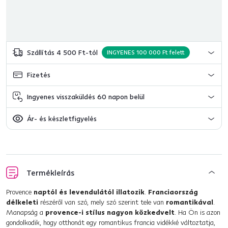
Szállítás 4 500 Ft-tól
INGYENES 100 000 Ft felett
Fizetés
Ingyenes visszaküldés 60 napon belül
Ár- és készletfigyelés
Termékleírás
Provence
naptól és levendulától illatozik
.
Franciaország
délkeleti
részéről van szó, mely szó szerint tele van
romantikával
.
Manapság a
provence-i stílus nagyon közkedvelt
. Ha Ön is azon
gondolkodik, hogy otthonát egy romantikus francia vidékké változtatja,