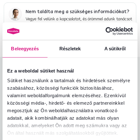
Nem találta meg a szükséges információkat?
Vegye fel velünk a kapcsolatot, és örömmel adunk tanácsot
+36 20 512 1458
Beszélgetés indítása
Beleegyezés
Részletek
A sütikről
Termékértékelések
Ez a weboldal sütiket használ
Sütiket használunk a tartalmak és hirdetések személyre
Könnyű összeszerelés
5,0
5,0
szabásához, közösségi funkciók biztosításához,
Termékminőség
5,0
valamint weboldalforgalmunk elemzéséhez. Ezenkívül
Megfelel az elvárásoknak
5,0
1
ellenőrzött
közösségi média-, hirdető- és elemező partnereinkkel
A termék csomagolása
5,0
termékértékelés
megosztjuk az Ön weboldalhasználatra vonatkozó
Ár-érték arány
5,0
adatait, akik kombinálhatják az adatokat más olyan
adatokkal, amelyeket Ön adott meg számukra vagy az
Ön által használt más szolgáltatásokból gyűjtöttek.
Zlatica G.
hviezdičiek
5