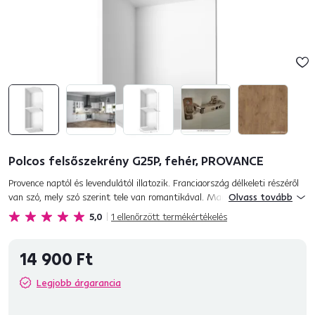
Polcos felsőszekrény G25P, fehér, PROVANCE
Provence naptól és levendulától illatozik. Franciaország délkeleti részéről
van szó, mely szó szerint tele van romantikával. Manapság a provence-i
Olvass tovább
stílus nagyon közkedvelt. Ha Ön is azon gondolkodik,...
5,0
1
ellenőrzött termékértékelés
14 900 Ft
Legjobb árgarancia